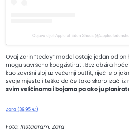
Objavu dijeli Apple of Eden Shoes (@appleofedensh
Ovaj Zarin “teddy” model ostaje jedan od oni
mogu savršeno koegzistirati. Bez obzira hoćete
kao završni sloj uz večernji outfit, riječ je o 
svoje mjesto i teško da će tako skoro izaći i
svim veličinama i bojama pa ako ju planira
Zara (39,95 €)
Foto: Instagram, Zara