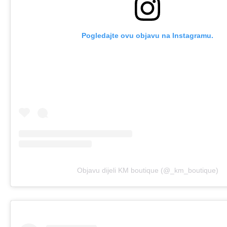
Pogledajte ovu objavu na Instagramu.
Objavu dijeli KM boutique (@_km_boutique)