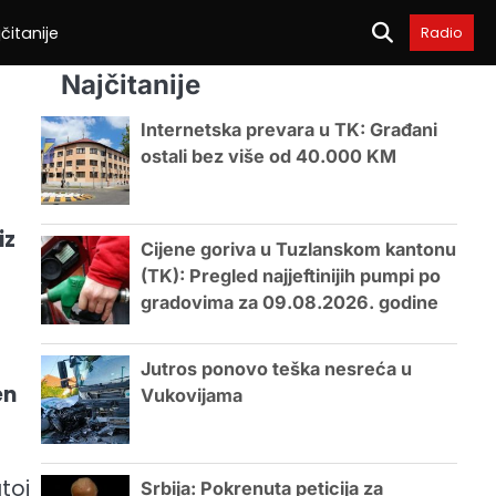
čitanije
Radio
Najčitanije
Internetska prevara u TK: Građani
ostali bez više od 40.000 KM
iz
Cijene goriva u Tuzlanskom kantonu
(TK): Pregled najjeftinijih pumpi po
gradovima za 09.08.2026. godine
Jutros ponovo teška nesreća u
en
Vukovijama
toj
Srbija: Pokrenuta peticija za