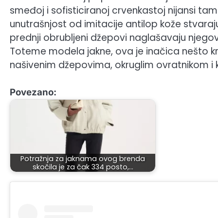
smeđoj i sofisticiranoj crvenkastoj nijansi t
unutrašnjost od imitacije antilop kože stvaraju 
prednji obrubljeni džepovi naglašavaju njegov
Toteme modela jakne, ova je inačica nešto krać
našivenim džepovima, okruglim ovratnikom i
Povezano:
Potražnja za jaknama ovog brenda
skočila je za čak 334 posto,…