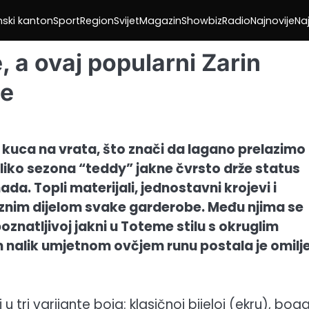
nski kanton
Sport
Region
Svijet
Magazin
Showbiz
Radio
Najnovije
Naj
, a ovaj popularni Zarin
je
 kuca na vrata, što znači da lagano prelazimo 
koliko sezona “teddy” jakne čvrsto drže status
a. Topli materijali, jednostavni krojevi i
laznim dijelom svake garderobe. Među njima se
poznatljivoj jakni u Toteme stilu s okruglim
nalik umjetnom ovčjem runu postala je omilj
tri varijante boja: klasičnoj bijeloj (ekru), boga