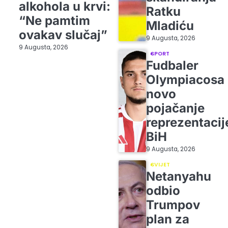
alkohola u krvi:
Ratku
“Ne pamtim
Mladiću
ovakav slučaj”
9 Augusta, 2026
9 Augusta, 2026
SPORT
Fudbaler
Olympiacosa
novo
pojačanje
reprezentacij
BiH
9 Augusta, 2026
SVIJET
Netanyahu
odbio
Trumpov
plan za