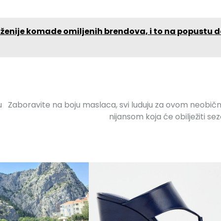
enije komade omiljenih brendova, i to na popustu 
u
Zaboravite na boju maslaca, svi luduju za ovom neobi
nijansom koja će obilježiti se