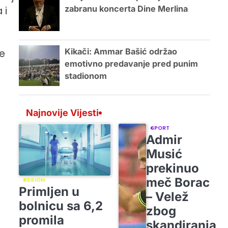
zabranu koncerta Dine Merlina
 i
Kikači: Ammar Bašić održao
se
emotivno predavanje pred punim
stadionom
Najnovije Vijesti
SPORT
Admir
Musić
prekinuo
meč Borac
REGION
Primljen u
– Velež
bolnicu sa 6,2
zbog
promila
skandiranja