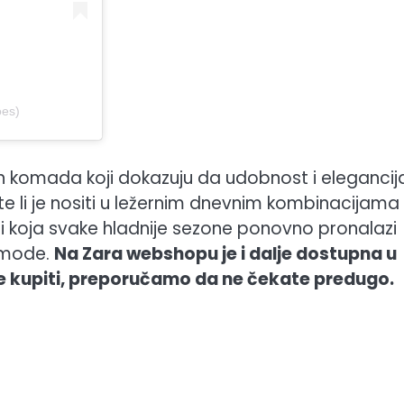
oes)
h komada koji dokazuju da udobnost i elegancij
 li je nositi u ležernim dnevnim kombinacijama i
jakni koja svake hladnije sezone ponovno pronalazi
z mode.
Na Zara webshopu je i dalje dostupna u
te kupiti, preporučamo da ne čekate predugo.