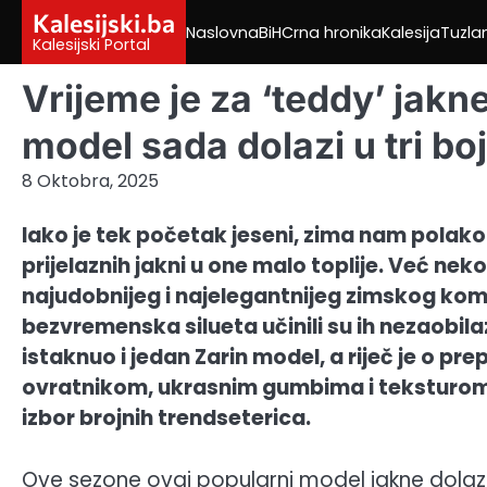
Skip
Kalesijski.ba
Naslovna
BiH
Crna hronika
Kalesija
Tuzla
to
Kalesijski Portal
content
Vrijeme je za ‘teddy’ jakne
model sada dolazi u tri bo
8 Oktobra, 2025
Iako je tek početak jeseni, zima nam polako
prijelaznih jakni u one malo toplije. Već ne
najudobnijeg i najelegantnijeg zimskog komad
bezvremenska silueta učinili su ih nezaobi
istaknuo i jedan Zarin model, a riječ je o pre
ovratnikom, ukrasnim gumbima i teksturom 
izbor brojnih trendseterica.
Ove sezone ovaj popularni model jakne dolazi u 