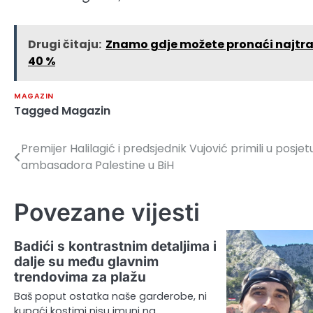
Drugi čitaju:
Znamo gdje možete pronaći najtraž
40 %
MAGAZIN
Tagged
Magazin
Premijer Halilagić i predsjednik Vujović primili u posjet
Navigacija
ambasadora Palestine u BiH
članaka
Povezane vijesti
Badići s kontrastnim detaljima i
dalje su među glavnim
trendovima za plažu
Baš poput ostatka naše garderobe, ni
kupaći kostimi nisu imuni na