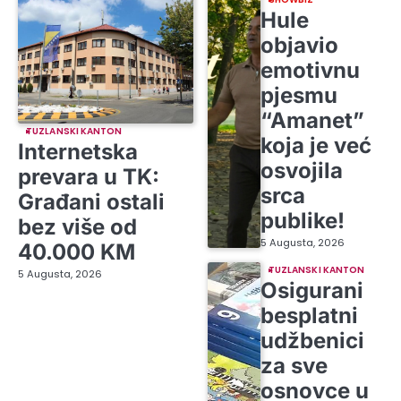
Hule
objavio
emotivnu
pjesmu
“Amanet”
TUZLANSKI KANTON
koja je već
Internetska
osvojila
prevara u TK:
srca
Građani ostali
publike!
bez više od
5 Augusta, 2026
40.000 KM
TUZLANSKI KANTON
5 Augusta, 2026
Osigurani
besplatni
udžbenici
za sve
osnovce u