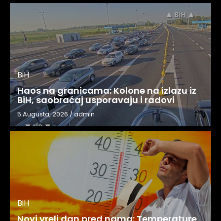
BiH
Haos na granicama: Kolone na izlazu iz
BiH, saobraćaj usporavaju i radovi
5 Augusta, 2026
/
admin
BiH
Novi vreli dan pred nama: Temperature