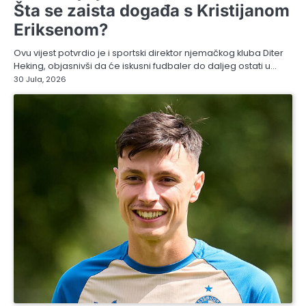
Šta se zaista događa s Kristijanom
Eriksenom?
Ovu vijest potvrdio je i sportski direktor njemačkog kluba Diter
Heking, objasnivši da će iskusni fudbaler do daljeg ostati u…
30 Jula, 2026