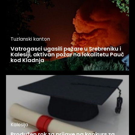
Tuzlanski kanton
Vatrogasci ugasili požare u Srebreniku i
Kalesiji, aktivan požar na lokalitetu Pauč
kod Kladnja
Kalesija
Produžen rok za prijave na konkurs za