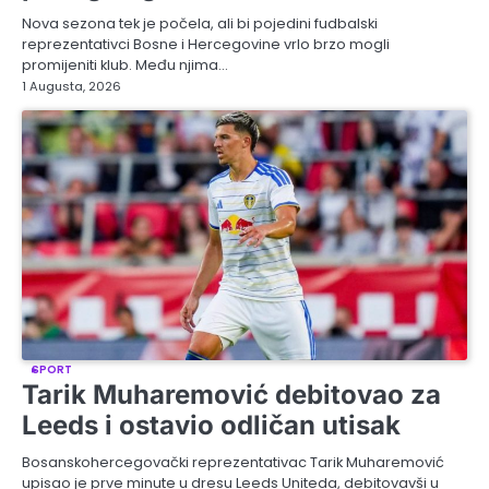
Nova sezona tek je počela, ali bi pojedini fudbalski
reprezentativci Bosne i Hercegovine vrlo brzo mogli
promijeniti klub. Među njima…
1 Augusta, 2026
SPORT
Tarik Muharemović debitovao za
Leeds i ostavio odličan utisak
Bosanskohercegovački reprezentativac Tarik Muharemović
upisao je prve minute u dresu Leeds Uniteda, debitovavši u