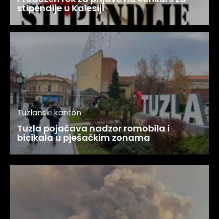
stipendije u Kalesiji
Tuzlanski kanton
Tuzla pojačava nadzor romobila i
bicikala u pješačkim zonama