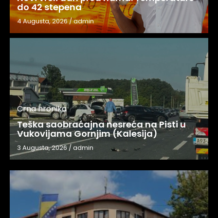
do 42 stepena
4 Augusta, 2026
/
admin
Crna hronika
Teška saobraćajna nesreća na Pisti u
Vukovijama Gornjim (Kalesija)
3 Augusta, 2026
/
admin