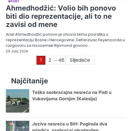
SPORT
Ahmedhodžić: Volio bih ponovo
biti dio reprezentacije, ali to ne
zavisi od mene
Anel Ahmedhodžić ponovo je otvorio temu povratka u
reprezentaciju Bosne i Hercegovine. Defanzivac Feyenoorda u
razgovoru za nizozemski Rijnmond govorio…
29 Jula, 2026
…
Posts
1
2
46
Slijedeće
pagination
Najčitanije
Teška saobraćajna nesreća na Pisti u
Vukovijama Gornjim (Kalesija)
Jeziva nesreća u BiH: Poginula dva
mladića, saobraćaj obustavljen