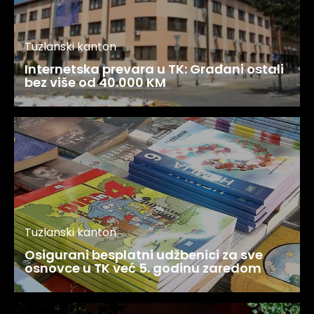
Tuzlanski kanton
Internetska prevara u TK: Građani ostali
bez više od 40.000 KM
Tuzlanski kanton
Osigurani besplatni udžbenici za sve
osnovce u TK već 5. godinu zaredom