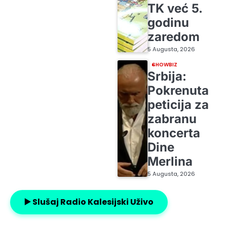
TK već 5.
godinu
zaredom
5 Augusta, 2026
SHOWBIZ
Srbija:
Pokrenuta
peticija za
zabranu
koncerta
Dine
Merlina
5 Augusta, 2026
▶️ Slušaj Radio Kalesijski Uživo