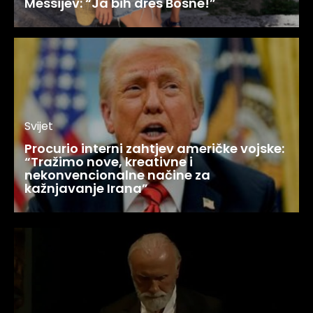
Messijev: “Ja bih dres Bosne!”
Svijet
Procurio interni zahtjev američke vojske:
“Tražimo nove, kreativne i
nekonvencionalne načine za
kažnjavanje Irana”