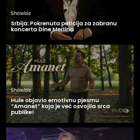
Showbiz
Srbija: Pokrenuta peticija za zabranu
koncerta Dine Merlina
Showbiz
Hule objavio emotivnu pjesmu
“Amanet” koja je već osvojila srca
publike!