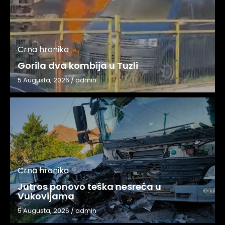
Crna hronika
Gorila dva kombija u Tuzli
5 Augusta, 2026
/
admin
Crna hronika
Jutros ponovo teška nesreća u
Vukovijama
5 Augusta, 2026
/
admin