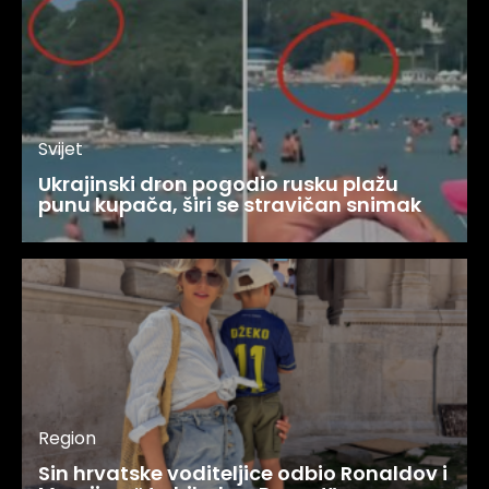
Svijet
Ukrajinski dron pogodio rusku plažu
punu kupača, širi se stravičan snimak
Region
Sin hrvatske voditeljice odbio Ronaldov i