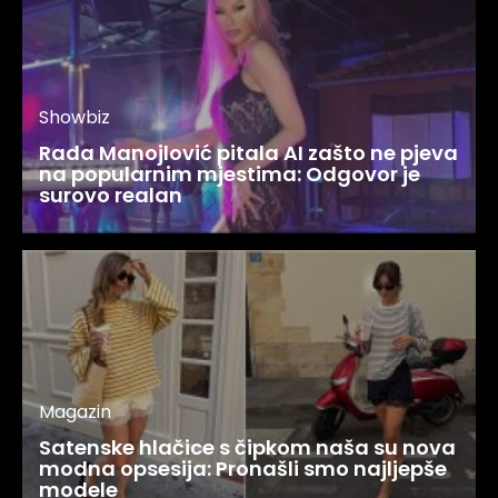
Showbiz
Rada Manojlović pitala AI zašto ne pjeva
na popularnim mjestima: Odgovor je
surovo realan
Magazin
Satenske hlačice s čipkom naša su nova
modna opsesija: Pronašli smo najljepše
modele