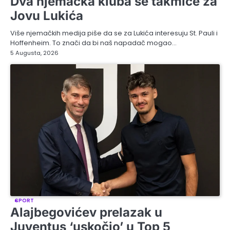
Dva njemačka kluba se takmiče za
Jovu Lukića
Više njemačkih medija piše da se za Lukića interesuju St. Pauli i
Hoffenheim. To znači da bi naš napadač mogao…
5 Augusta, 2026
SPORT
Alajbegovićev prelazak u
Juventus ‘uskočio’ u Top 5