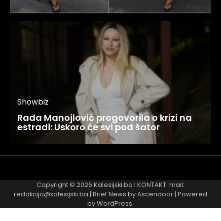
Showbiz
Rada Manojlović progovorila o krizi na
estradi: Uskoro će svi pod šator
Najnovije
Najčitanije
Copyright © 2026
Kalesijski.ba
I KONTAKT: mail:
redakcija@kalesijski.ba | Brief News by
Ascendoor
| Powered
by
WordPress
.