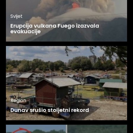
Svijet
Erupcija vulkana Fuego izazvala
evakuacije
Region
Dunav srušio stoljetni rekord