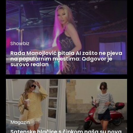
Showbiz
Rada Manojlović pitala AI zašto ne pjeva
na popularnim mjestima: Odgovor je
surovo realan
Magazin
Satenske hlačice s čipkom naša su nova