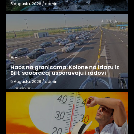
5 Augusta, 2026
/
admin
BiH
Haos na granicama: Kolone na izlazu iz
BiH, saobraćaj usporavaju i radovi
5 Augusta, 2026
/
admin