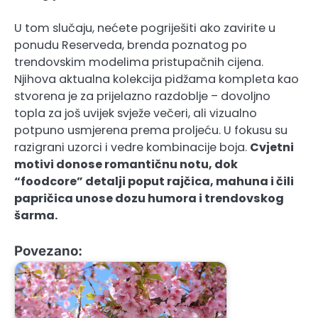
U tom slučaju, nećete pogriješiti ako zavirite u
ponudu Reserveda, brenda poznatog po
trendovskim modelima pristupačnih cijena.
Njihova aktualna kolekcija pidžama kompleta kao
stvorena je za prijelazno razdoblje – dovoljno
topla za još uvijek svježe večeri, ali vizualno
potpuno usmjerena prema proljeću. U fokusu su
razigrani uzorci i vedre kombinacije boja.
Cvjetni
motivi donose romantičnu notu, dok
“foodcore” detalji poput rajčica, mahuna i čili
papričica unose dozu humora i trendovskog
šarma.
Povezano: