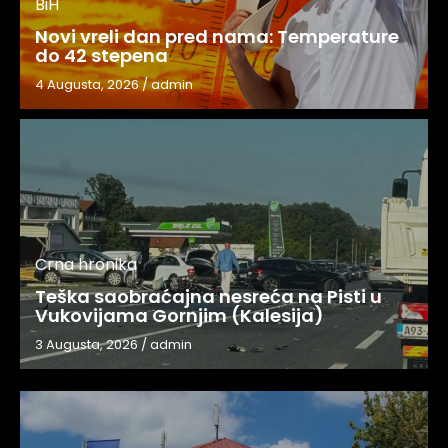
BiH
Novi vreli dan pred nama: Temperature
do 42 stepena
4 Augusta, 2026
/
admin
Crna hronika
Teška saobraćajna nesreća na Pisti u
Vukovijama Gornjim (Kalesija)
3 Augusta, 2026
/
admin