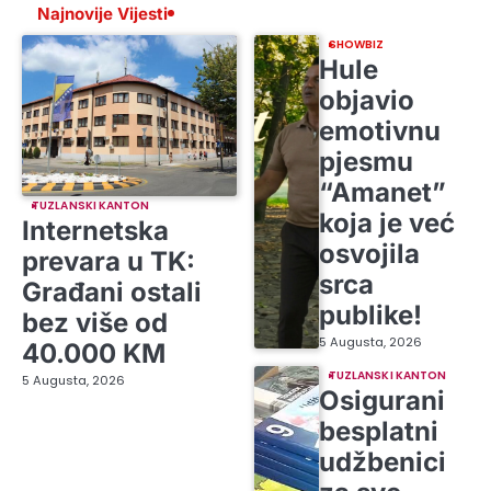
Najnovije Vijesti
SHOWBIZ
Hule
objavio
emotivnu
pjesmu
“Amanet”
TUZLANSKI KANTON
koja je već
Internetska
osvojila
prevara u TK:
srca
Građani ostali
publike!
bez više od
5 Augusta, 2026
40.000 KM
TUZLANSKI KANTON
5 Augusta, 2026
Osigurani
besplatni
udžbenici