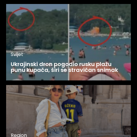
Svijet
Ukrajinski dron pogodio rusku plažu
punu kupača, širi se stravičan snimak
Region