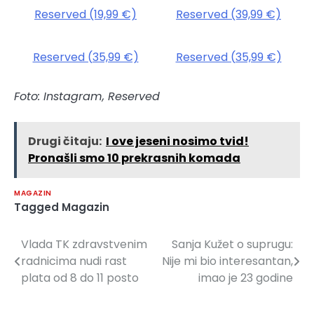
Reserved (19,99 €)
Reserved (39,99 €)
Reserved (35,99 €)
Reserved (35,99 €)
Foto: Instagram, Reserved
Drugi čitaju:
I ove jeseni nosimo tvid!
Pronašli smo 10 prekrasnih komada
MAGAZIN
Tagged
Magazin
Vlada TK zdravstvenim
Sanja Kužet o suprugu:
Navigacija
radnicima nudi rast
Nije mi bio interesantan,
članaka
plata od 8 do 11 posto
imao je 23 godine