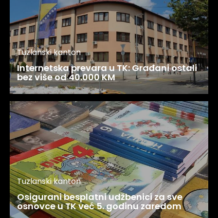
Tuzlanski kanton
Internetska prevara u TK: Građani ostali
bez više od 40.000 KM
Tuzlanski kanton
Osigurani besplatni udžbenici za sve
osnovce u TK već 5. godinu zaredom