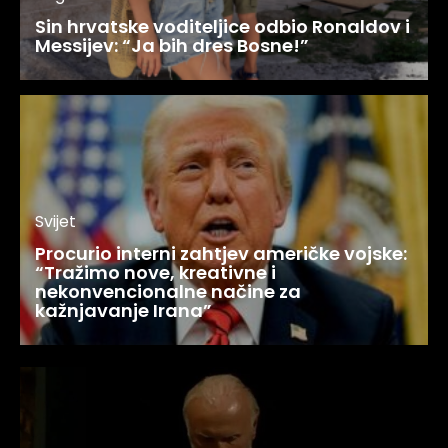
Sin hrvatske voditeljice odbio Ronaldov i
Messijev: “Ja bih dres Bosne!”
Svijet
Procurio interni zahtjev američke vojske:
“Tražimo nove, kreativne i
nekonvencionalne načine za
kažnjavanje Irana”