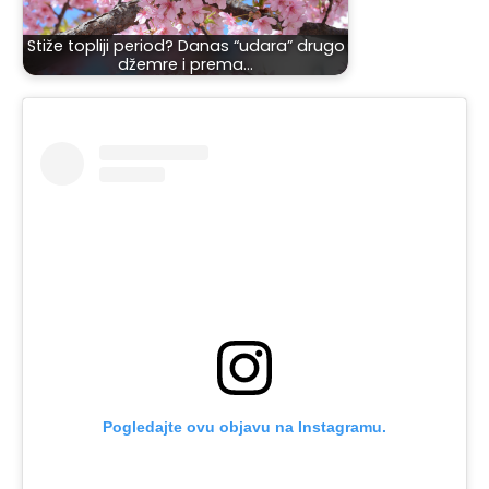
Stiže topliji period? Danas “udara” drugo
džemre i prema…
Pogledajte ovu objavu na Instagramu.