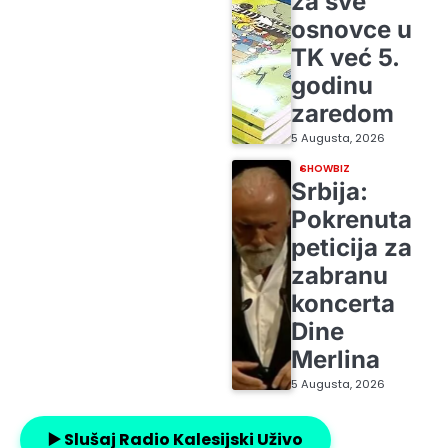
za sve
osnovce u
TK već 5.
godinu
zaredom
5 Augusta, 2026
SHOWBIZ
Srbija:
Pokrenuta
peticija za
zabranu
koncerta
Dine
Merlina
5 Augusta, 2026
▶️ Slušaj Radio Kalesijski Uživo