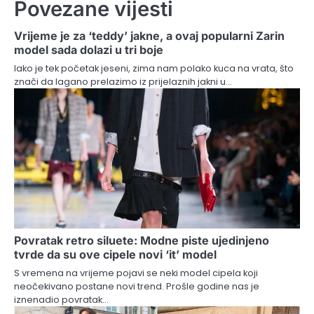
Povezane vijesti
Vrijeme je za ‘teddy’ jakne, a ovaj popularni Zarin
model sada dolazi u tri boje
Iako je tek početak jeseni, zima nam polako kuca na vrata, što
znači da lagano prelazimo iz prijelaznih jakni u…
Povratak retro siluete: Modne piste ujedinjeno
tvrde da su ove cipele novi ‘it’ model
S vremena na vrijeme pojavi se neki model cipela koji
neočekivano postane novi trend. Prošle godine nas je
iznenadio povratak…