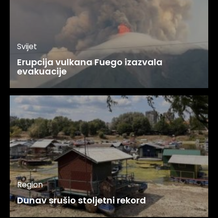
Svijet
Erupcija vulkana Fuego izazvala
evakuacije
Region
Dunav srušio stoljetni rekord