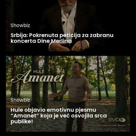
Showbiz
Srbija: Pokrenuta peticija za zabranu
koncerta Dine Merlina
Showbiz
Hule objavio emotivnu pjesmu
“Amanet” koja je već osvojila srca
publike!