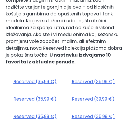
komplete s dugim i kratkim hlačama, kao i
različite varijante gornjih dijelova – od klasičnih
košulja s gumbima do opuštenih topova i tank
modela. Krojevi su ležerni i udobni, što ih čini
idealnima za sporija jutra, rad od kuće ili vikend
izležavanja. Ako ste i vi među onima koji sezonsku
promjenu vole započeti malim, ali efektnim
detaljima, nova Reserved kolekcija pidžama dobra
je polazišna točka.
U nastavku izdvajamo 10
favorita iz aktualne ponude.
Reserved (35,99 €)
Reserved (35,99 €)
Reserved (35,99 €)
Reserved (39,99 €)
Reserved (35,99 €)
Reserved (35,99 €)