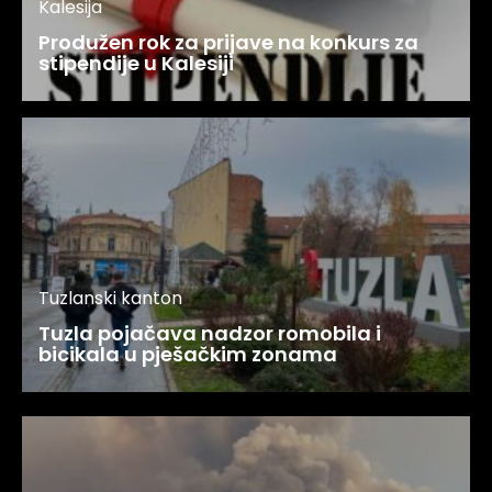
Kalesija
Produžen rok za prijave na konkurs za
stipendije u Kalesiji
Tuzlanski kanton
Tuzla pojačava nadzor romobila i
bicikala u pješačkim zonama