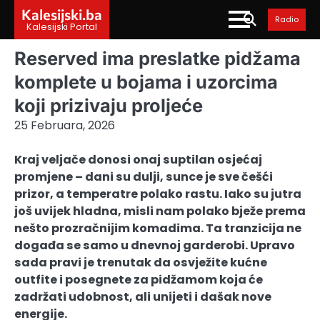
Skip
Kalesijski.ba
Radio
to
Kalesijski Portal
content
Reserved ima preslatke pidžama
komplete u bojama i uzorcima
koji prizivaju proljeće
25 Februara, 2026
Kraj veljače donosi onaj suptilan osjećaj
promjene – dani su dulji, sunce je sve češći
prizor, a temperatre polako rastu. Iako su jutra
još uvijek hladna, misli nam polako bježe prema
nešto prozračnijim komadima. Ta tranzicija ne
događa se samo u dnevnoj garderobi. Upravo
sada pravi je trenutak da osvježite kućne
outfite i posegnete za pidžamom koja će
zadržati udobnost, ali unijeti i dašak nove
energije.