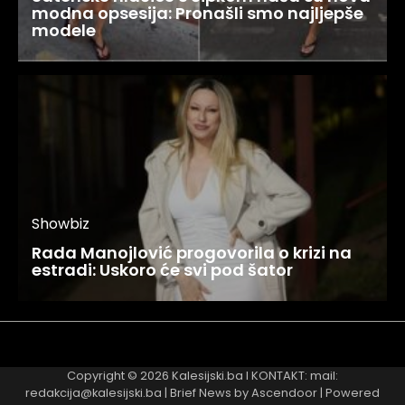
modna opsesija: Pronašli smo najljepše
modele
Showbiz
Rada Manojlović progovorila o krizi na
estradi: Uskoro će svi pod šator
Najnovije
Najčitanije
Copyright © 2026
Kalesijski.ba
I KONTAKT: mail:
redakcija@kalesijski.ba | Brief News by
Ascendoor
| Powered