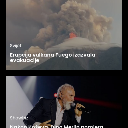
Svijet
Erupcija vulkana Fuego izazvala
evakuacije
Showbiz
Nakon Koševa, Dino Merlin pomjera