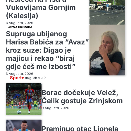
Vukovijama Gornjim
(Kalesija)
3 Augusta, 2026
CRNA HRONIKA
Supruga ubijenog
Harisa Babića za “Avaz”
kroz suze: Digao je
majicu i rekao “biraj
gdje ćeš me izbosti”
3 Augusta, 2026
Sport
Drugi čitaju
Borac dočekuje Velež,
Čelik gostuje Zrinjskom
9 Augusta, 2026
Preminuo otac Lionela