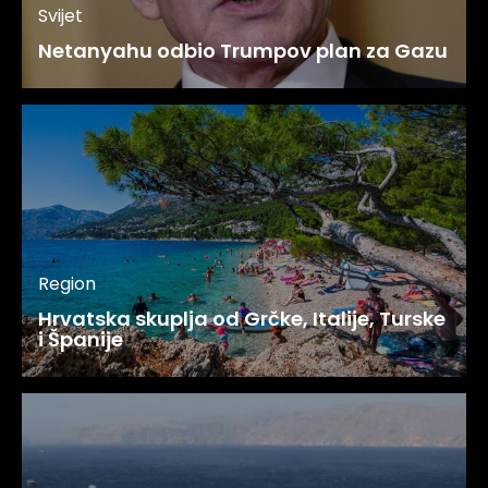
Svijet
Netanyahu odbio Trumpov plan za Gazu
Region
Hrvatska skuplja od Grčke, Italije, Turske
i Španije