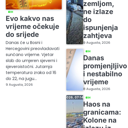
zemljom,
ne izlaze
BIH
Evo kakvo nas
do
vrijeme očekuje
ispunjenja
do srijede
zahtjeva
Danas će u Bosni i
9 Augusta, 2026
Hercegovini preovladavati
BIH
sunčano vrijeme. Vjetar
Danas
slab do umjeren sjeverni i
promjenjljivo
sjeveroistočni. Jutarnja
i nestabilno
temperatura zraka od 16
do 22, na jugu…
vrijeme
9 Augusta, 2026
8 Augusta, 2026
BIH
Haos na
granicama:
Kolone na