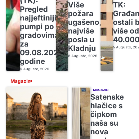
(TK):
Više
TK:
Pregled
požara
Građan
najjeftinijih
ugašeno,
ostali 
pumpi po
najviše
više o
gradovima
posla u
40.00
za
Kladnju
5 Augusta, 20
09.08.2026.
8 Augusta, 2026
godine
9 Augusta, 2026
Magazin
MAGAZIN
Satenske
hlačice s
čipkom
naša su
nova