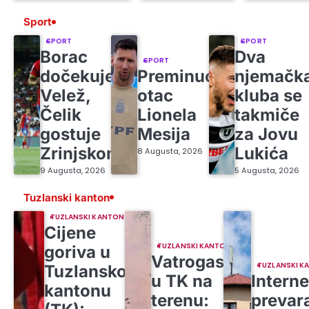
Sport
SPORT
SPORT
Borac
Dva
SPORT
dočekuje
Preminuo
njemačk
Velež,
otac
kluba se
Čelik
Lionela
takmiče
gostuje
Mesija
za Jovu
Zrinjskom
Lukića
8 Augusta, 2026
9 Augusta, 2026
5 Augusta, 2026
Tuzlanski kanton
TUZLANSKI KANTON
Cijene
TUZLANSKI KANTON
goriva u
Vatrogasci
TUZLANSKI K
Tuzlanskom
u TK na
Intern
kantonu
terenu:
prevar