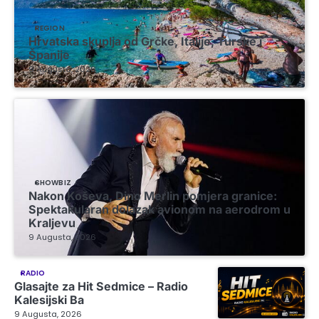
REGION
Hrvatska skuplja od Grčke, Italije, Turske i
Španije
9 Augusta, 2026
SHOWBIZ
Nakon Koševa, Dino Merlin pomjera granice:
Spektakularan dolazak avionom na aerodrom u
Kraljevu
9 Augusta, 2026
RADIO
Glasajte za Hit Sedmice – Radio
Kalesijski Ba
9 Augusta, 2026