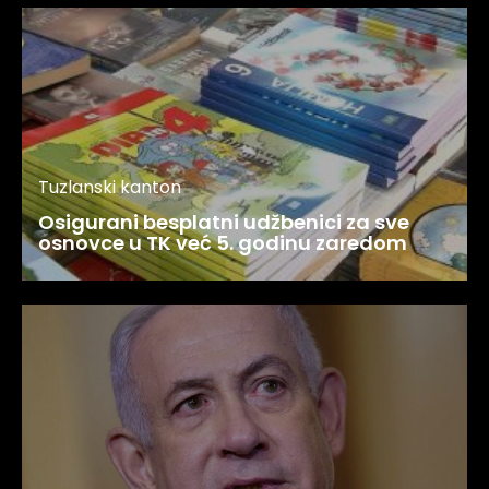
Tuzlanski kanton
Osigurani besplatni udžbenici za sve
osnovce u TK već 5. godinu zaredom