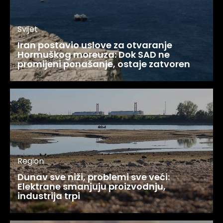
Svijet
Iran postavio uslove za otvaranje
Hormuškog moreuza: Dok SAD ne
promijeni ponašanje, ostaje zatvoren
Region
Dunav sve niži, problemi sve veći:
Elektrane smanjuju proizvodnju,
industrija trpi