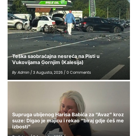
Teška saobraćajna nesreća na Pisti u
Vukovijama Gornjim (Kalesija)
By
Admin
/
3 Augusta, 2026
/
0 Comments
Supruga ubijenog Harisa Babića za “Avaz” kroz
suze: Digao je majicu i rekao “biraj gdje ćeš me
izbosti”