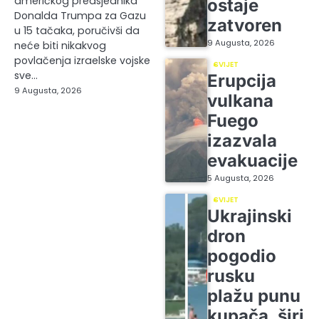
američkog predsjednika
ostaje
Donalda Trumpa za Gazu
zatvoren
u 15 tačaka, poručivši da
9 Augusta, 2026
neće biti nikakvog
povlačenja izraelske vojske
SVIJET
sve…
Erupcija
9 Augusta, 2026
vulkana
Fuego
izazvala
evakuacije
5 Augusta, 2026
SVIJET
Ukrajinski
dron
pogodio
rusku
plažu punu
kupača, širi