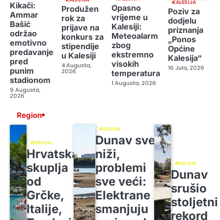
KALESIJA
Kikači:
Opasno
Produžen
Poziv za
Ammar
vrijeme u
rok za
dodjelu
Bašić
Kalesiji:
prijave na
priznanja
održao
Meteoalarm
konkurs za
„Ponos
emotivno
zbog
stipendije
Općine
predavanje
ekstremno
u Kalesiji
Kalesija“
pred
visokih
4 Augusta,
16 Jula, 2026
punim
2026
temperatura
stadionom
1 Augusta, 2026
9 Augusta,
2026
Region
REGION
Dunav sve
REGION
Hrvatska
niži,
REGION
skuplja
problemi
Dunav
od
sve veći:
srušio
Grčke,
Elektrane
stoljetni
Italije,
smanjuju
rekord