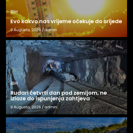
BiH
Evo kakvo nas vrijeme očekuje do srijede
9 Augusta, 2026
/
admin
BiH
Rudari četvrti dan pod zemljom, ne
izlaze do ispunjenja zahtjeva
9 Augusta, 2026
/
admin