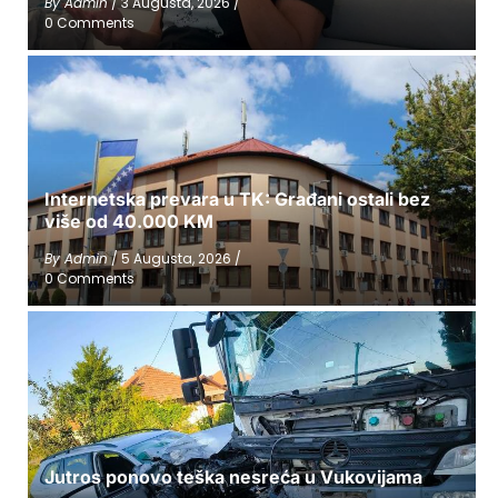
By
Admin
/
3 Augusta, 2026
/
0 Comments
Internetska prevara u TK: Građani ostali bez
više od 40.000 KM
By
Admin
/
5 Augusta, 2026
/
0 Comments
Jutros ponovo teška nesreća u Vukovijama