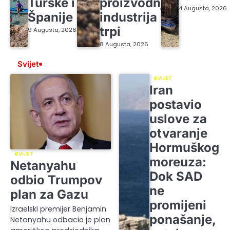
Turske i
proizvodnju,
4 Augusta, 2026
Španije
industrija
trpi
9 Augusta, 2026
8 Augusta, 2026
Svijet
SVIJET
Iran
postavio
uslove za
otvaranje
Hormuškog
SVIJET
moreuza:
Netanyahu
Dok SAD
odbio Trumpov
ne
plan za Gazu
promijeni
Izraelski premijer Benjamin
ponašanje,
Netanyahu odbacio je plan