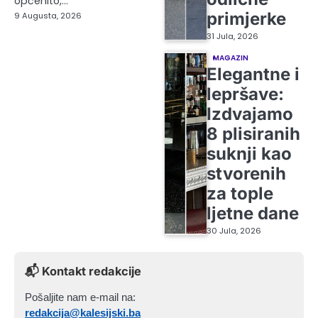
općenito,…
primjerke
9 Augusta, 2026
31 Jula, 2026
MAGAZIN
Elegantne i
lepršave:
Izdvajamo
8 plisiranih
suknji kao
stvorenih
za tople
ljetne dane
30 Jula, 2026
📬 Kontakt redakcije
Pošaljite nam e-mail na:
redakcija@kalesijski.ba