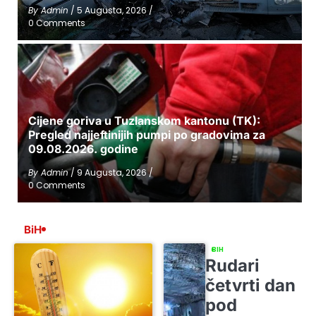
By
Admin
/
5 Augusta, 2026
/
0 Comments
Cijene goriva u Tuzlanskom kantonu (TK):
Pregled najjeftinijih pumpi po gradovima za
09.08.2026. godine
By
Admin
/
9 Augusta, 2026
/
0 Comments
BiH
BIH
Rudari
četvrti dan
pod