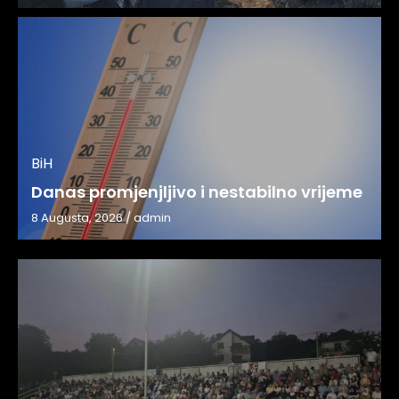
BiH
Danas promjenjljivo i nestabilno vrijeme
8 Augusta, 2026
/
admin