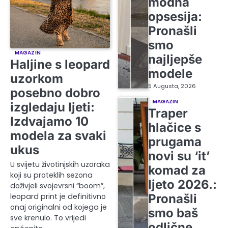
modna
opsesija:
Pronašli
smo
MAGAZIN
najljepše
Haljine s leopard
modele
uzorkom
5 Augusta, 2026
posebno dobro
MAGAZIN
izgledaju ljeti:
Traper
Izdvajamo 10
hlačice s
modela za svaki
prugama
ukus
novi su ‘it’
U svijetu životinjskih uzoraka
komad za
koji su proteklih sezona
ljeto 2026.:
doživjeli svojevrsni “boom”,
Pronašli
leopard print je definitivno
onaj originalni od kojega je
smo baš
sve krenulo. To vrijedi
odlične