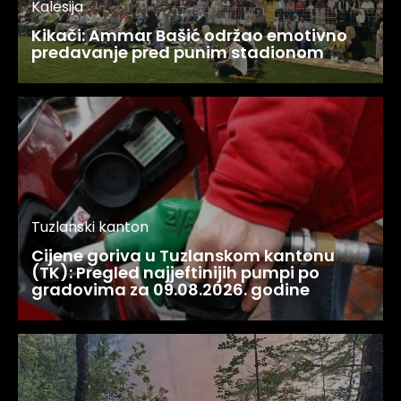
Kalesija
Kikači: Ammar Bašić održao emotivno
predavanje pred punim stadionom
Tuzlanski kanton
Cijene goriva u Tuzlanskom kantonu
(TK): Pregled najjeftinijih pumpi po
gradovima za 09.08.2026. godine