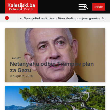
Skip
Kalesijski.ba
Radio
to
Kalesijski Portal
content
e
Nakon Koševa, Dino Merlin pomjera granice: Spektakularan dolazak avi
SVIJET
Netanyahu odbio Trumpov plan
za Gazu
9 Augusta, 2026