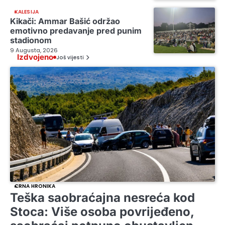
KALESIJA
Kikači: Ammar Bašić održao
emotivno predavanje pred punim
stadionom
9 Augusta, 2026
Izdvojeno
Još vijesti
CRNA HRONIKA
Teška saobraćajna nesreća kod
Stoca: Više osoba povrijeđeno,