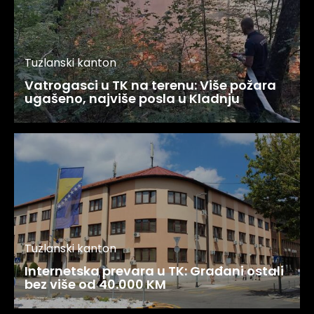
Tuzlanski kanton
Vatrogasci u TK na terenu: Više požara
ugašeno, najviše posla u Kladnju
Tuzlanski kanton
Internetska prevara u TK: Građani ostali
bez više od 40.000 KM