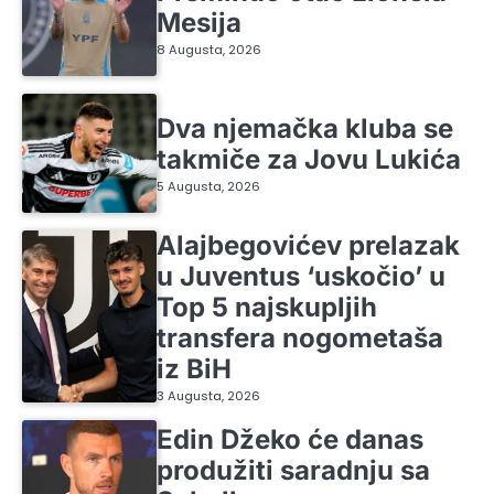
Mesija
8 Augusta, 2026
Dva njemačka kluba se
takmiče za Jovu Lukića
5 Augusta, 2026
Alajbegovićev prelazak
u Juventus ‘uskočio’ u
Top 5 najskupljih
transfera nogometaša
iz BiH
3 Augusta, 2026
Edin Džeko će danas
produžiti saradnju sa