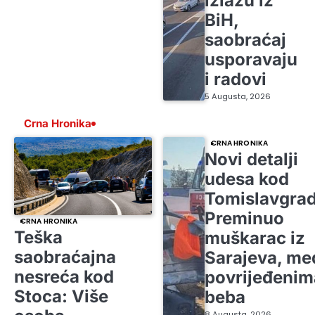
izlazu iz
BiH,
saobraćaj
usporavaju
i radovi
5 Augusta, 2026
Crna Hronika
CRNA HRONIKA
Novi detalji
udesa kod
Tomislavgrad
Preminuo
CRNA HRONIKA
Teška
muškarac iz
saobraćajna
Sarajeva, me
nesreća kod
povrijeđenim
Stoca: Više
beba
8 Augusta, 2026