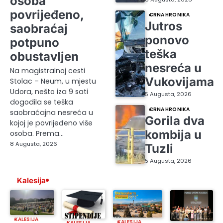
osoba
povrijeđeno,
CRNA HRONIKA
Jutros
saobraćaj
ponovo
potpuno
teška
obustavljen
nesreća u
Na magistralnoj cesti
Vukovijama
Stolac – Neum, u mjestu
Udora, nešto iza 9 sati
5 Augusta, 2026
dogodila se teška
CRNA HRONIKA
saobraćajna nesreća u
Gorila dva
kojoj je povrijeđeno više
kombija u
osoba. Prema…
8 Augusta, 2026
Tuzli
5 Augusta, 2026
Kalesija
KALESIJA
KALESIJA
KALESIJA