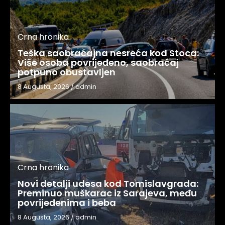
Crna hronika
Teška saobraćajna nesreća kod Stoca:
Više osoba povrijeđeno, saobraćaj
potpuno obustavljen
8 Augusta, 2026
/
admin
Crna hronika
Novi detalji udesa kod Tomislavgrada:
Preminuo muškarac iz Sarajeva, među
povrijeđenima i beba
8 Augusta, 2026
/
admin