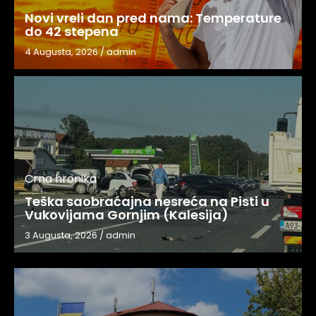
Novi vreli dan pred nama: Temperature
do 42 stepena
4 Augusta, 2026
/
admin
Crna hronika
Teška saobraćajna nesreća na Pisti u
Vukovijama Gornjim (Kalesija)
3 Augusta, 2026
/
admin