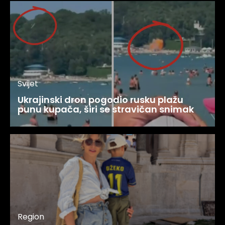
Svijet
Ukrajinski dron pogodio rusku plažu
punu kupača, širi se stravičan snimak
Region