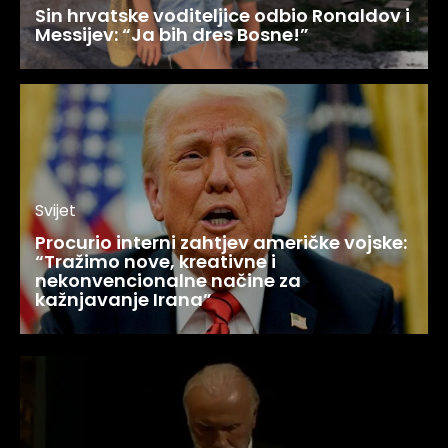
Sin hrvatske voditeljice odbio Ronaldov i
Messijev: “Ja bih dres Bosne!”
Svijet
Procurio interni zahtjev američke vojske:
“Tražimo nove, kreativne i
nekonvencionalne načine za
kažnjavanje Irana”