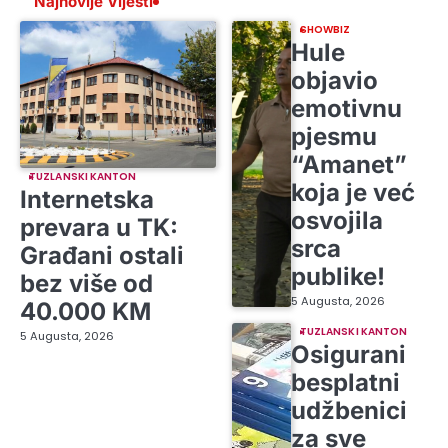
Najnovije Vijesti
SHOWBIZ
Hule
objavio
emotivnu
pjesmu
“Amanet”
TUZLANSKI KANTON
koja je već
Internetska
osvojila
prevara u TK:
srca
Građani ostali
publike!
bez više od
5 Augusta, 2026
40.000 KM
TUZLANSKI KANTON
5 Augusta, 2026
Osigurani
besplatni
udžbenici
za sve