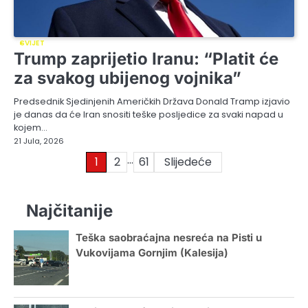
SVIJET
Trump zaprijetio Iranu: “Platit će
za svakog ubijenog vojnika”
Predsednik Sjedinjenih Američkih Država Donald Tramp izjavio
je danas da će Iran snositi teške posljedice za svaki napad u
kojem…
21 Jula, 2026
…
Posts
1
2
61
Slijedeće
pagination
Najčitanije
Teška saobraćajna nesreća na Pisti u
Vukovijama Gornjim (Kalesija)