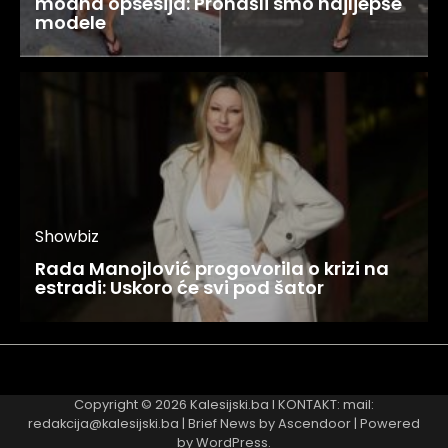
modna opsesija: Pronašli smo najljepše
modele
Showbiz
Rada Manojlović progovorila o krizi na
estradi: Uskoro će svi pod šator
Najnovije
Najčitanije
Copyright © 2026
Kalesijski.ba
I KONTAKT: mail:
redakcija@kalesijski.ba | Brief News by
Ascendoor
| Powered
by
WordPress
.