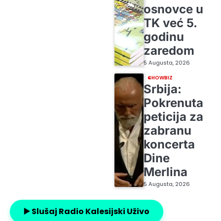
osnovce u
TK već 5.
godinu
zaredom
5 Augusta, 2026
SHOWBIZ
Srbija:
Pokrenuta
peticija za
zabranu
koncerta
Dine
Merlina
5 Augusta, 2026
▶️ Slušaj Radio Kalesijski Uživo