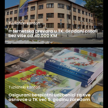
Tuzlanski kanton
Internetska prevara u TK: Građani ostali
bez više od 40.000 KM
Tuzlanski kanton
Osigurani besplatni udžbenici za sve
osnovce u TK već 5. godinu zaredom