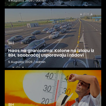
5 Augusta, 2026
/
admin
BiH
Haos na granicama: Kolone na izlazu iz
BiH, saobraćaj usporavaju i radovi
5 Augusta, 2026
/
admin
BiH