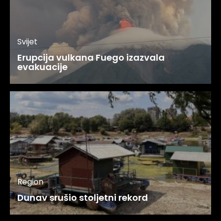
Svijet
Erupcija vulkana Fuego izazvala
evakuacije
Region
Dunav srušio stoljetni rekord