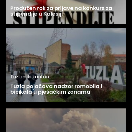
Produžen rok za prijave na konkurs za
stipendije u Kalesiji
Tuzlanski kanton
Tuzla pojačava nadzor romobila i
bicikala u pješačkim zonama