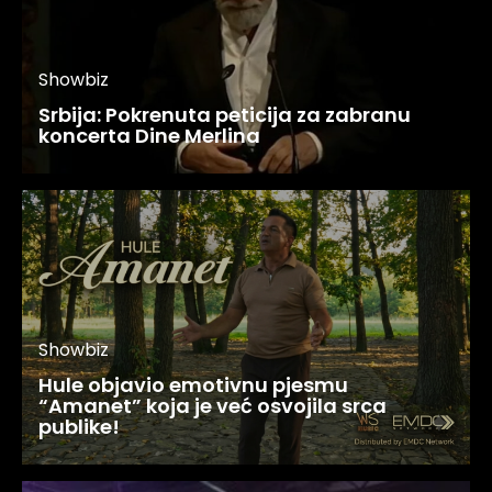
Showbiz
Srbija: Pokrenuta peticija za zabranu
koncerta Dine Merlina
Showbiz
Hule objavio emotivnu pjesmu
“Amanet” koja je već osvojila srca
publike!