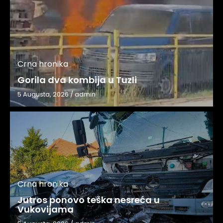
Crna hronika
Gorila dva kombija u Tuzli
5 Augusta, 2026
/
admin
Crna hronika
Jutros ponovo teška nesreća u
Vukovijama