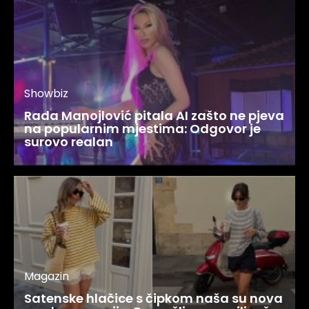
Showbiz
Rada Manojlović pitala AI zašto ne pjeva
na popularnim mjestima: Odgovor je
surovo realan
Magazin
Satenske hlačice s čipkom naša su nova