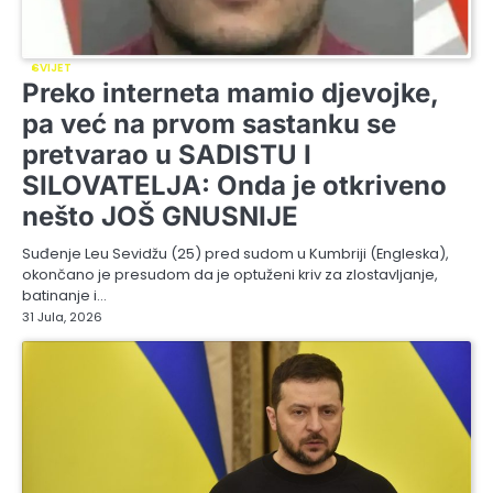
SVIJET
Preko interneta mamio djevojke,
pa već na prvom sastanku se
pretvarao u SADISTU I
SILOVATELJA: Onda je otkriveno
nešto JOŠ GNUSNIJE
Suđenje Leu Sevidžu (25) pred sudom u Kumbriji (Engleska),
okončano je presudom da je optuženi kriv za zlostavljanje,
batinanje i…
31 Jula, 2026