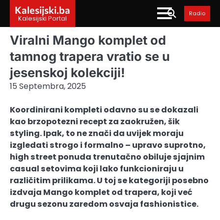
Skip
Kalesijski.ba
Radio
to
Kalesijski Portal
content
Viralni Mango komplet od
tamnog trapera vratio se u
jesenskoj kolekciji!
15 Septembra, 2025
Koordinirani kompleti odavno su se dokazali
kao brzopotezni recept za zaokružen, šik
styling. Ipak, to ne znači da uvijek moraju
izgledati strogo i formalno – upravo suprotno,
high street ponuda trenutačno obiluje sjajnim
casual setovima koji lako funkcioniraju u
različitim prilikama. U toj se kategoriji posebno
izdvaja Mango komplet od trapera, koji već
drugu sezonu zaredom osvaja fashionistice.