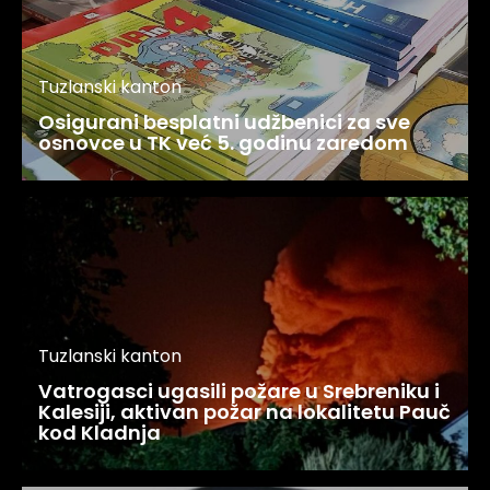
Tuzlanski kanton
Osigurani besplatni udžbenici za sve
osnovce u TK već 5. godinu zaredom
Tuzlanski kanton
Vatrogasci ugasili požare u Srebreniku i
Kalesiji, aktivan požar na lokalitetu Pauč
kod Kladnja