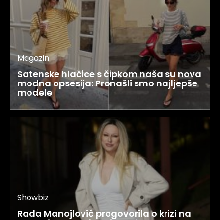
Magazin
Satenske hlačice s čipkom naša su nova
modna opsesija: Pronašli smo najljepše
modele
Showbiz
Rada Manojlović progovorila o krizi na