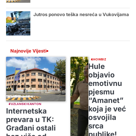
Jutros ponovo teška nesreća u Vukovijama
Najnovije Vijesti
SHOWBIZ
Hule
objavio
emotivnu
pjesmu
“Amanet”
TUZLANSKI KANTON
koja je već
Internetska
osvojila
prevara u TK:
srca
Građani ostali
publike!