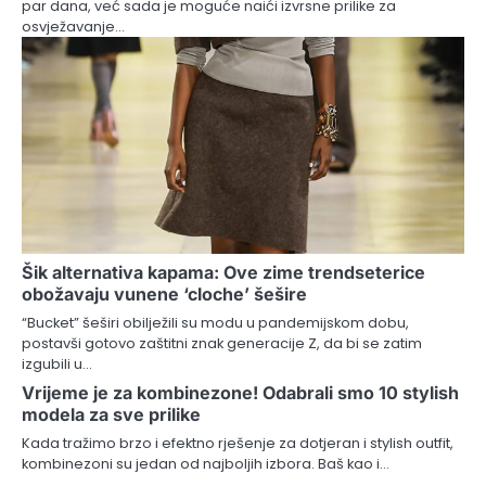
par dana, već sada je moguće naići izvrsne prilike za
osvježavanje…
Šik alternativa kapama: Ove zime trendseterice
obožavaju vunene ‘cloche’ šešire
“Bucket” šeširi obilježili su modu u pandemijskom dobu,
postavši gotovo zaštitni znak generacije Z, da bi se zatim
izgubili u…
Vrijeme je za kombinezone! Odabrali smo 10 stylish
modela za sve prilike
Kada tražimo brzo i efektno rješenje za dotjeran i stylish outfit,
kombinezoni su jedan od najboljih izbora. Baš kao i…