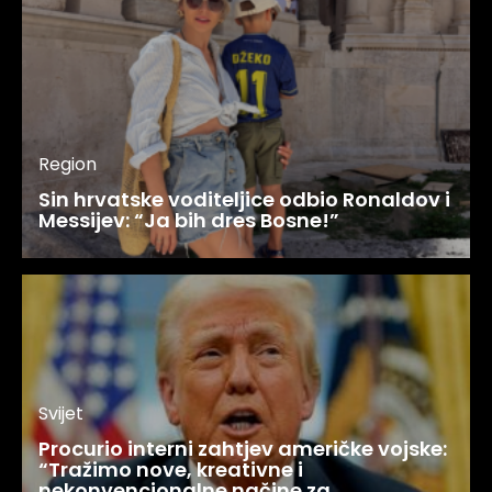
Region
Sin hrvatske voditeljice odbio Ronaldov i
Messijev: “Ja bih dres Bosne!”
Svijet
Procurio interni zahtjev američke vojske:
“Tražimo nove, kreativne i
nekonvencionalne načine za