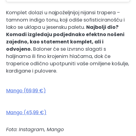
Komplet dolazi u najpoželjnijoj nijansi trapera –
tamnom indigo tonu, koji odiše sofisticiranošću i
lako se uklapa u jesensku paletu.
Najbolji dio?
Komadi izgledaju podjednako efektno nošeni
zajedno, kao statement komplet, ali i
odvojeno.
Baloner će se izvrsno slagati s
haljinama ili fino krojenim hlačama, dok će
traperice odlično upotpuniti vaše omiljene košulje,
kardigane i pulovere.
Mango (69,99 €)
Mango (45,99 €)
Foto: Instagram, Mango