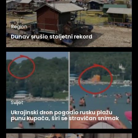
Region
Dunav srušio stoljetni rekord
Svijet
Ukrajinski dron pogodio rusku plažu
punu kupača, širi se stravičan snimak