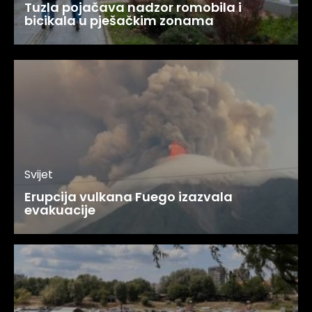
Tuzla pojačava nadzor romobila i
bicikala u pješačkim zonama
Svijet
Erupcija vulkana Fuego izazvala
evakuacije