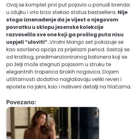
Ovaj se komplet prvi put pojavio u ponudi brenda
u ožujku i vrlo brzo stekao status bestsellera.
Nije
stoga iznenađenje da je vijest o njegovom
povratku u sklopu jesenske kolekcije
razveselila sve one koji ga prošlog puta nisu
uspjeli “uloviti”.
Viralni Mango set pokazuje se
kao savršena opcija za prijelazni period. Sastoji se
od kratkog, predimenzioniranog balonera koji se
po želji može stegnuti pojasom u struku te
elegantnih traperica širokih nogavica. Dojam
utilitarnosti dodatno naglašavaju veliki reveri i
epolete na jakni, kao i našiveni detalji na hlačama.
Povezano: