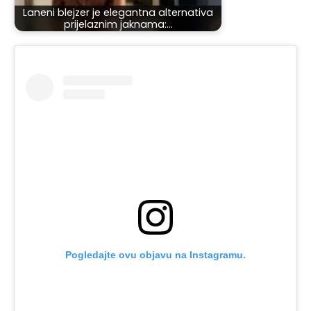
Laneni blejzer je elegantna alternativa
prijelaznim jaknama:…
Pogledajte ovu objavu na Instagramu.