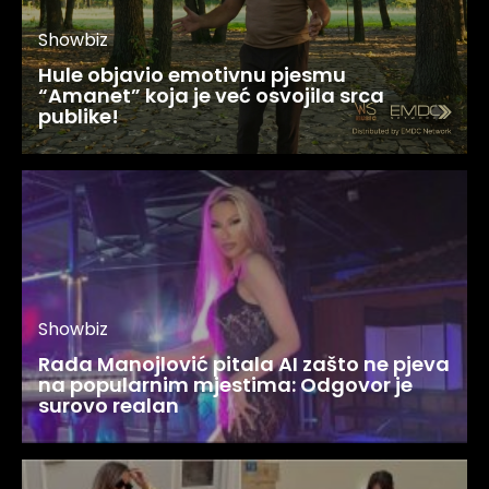
Showbiz
Hule objavio emotivnu pjesmu
“Amanet” koja je već osvojila srca
publike!
Showbiz
Rada Manojlović pitala AI zašto ne pjeva
na popularnim mjestima: Odgovor je
surovo realan