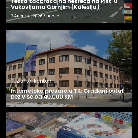
Teška saobraćajna nesreća na Pisti u
Vukovijama Gornjim (Kalesija)
3 Augusta, 2026
/
admin
Tuzlanski kanton
Internetska prevara u TK: Građani ostali
bez više od 40.000 KM