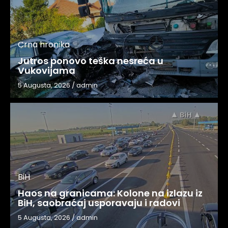
Crna hronika
Jutros ponovo teška nesreća u
Vukovijama
5 Augusta, 2026
/
admin
BiH
Haos na granicama: Kolone na izlazu iz
BiH, saobraćaj usporavaju i radovi
5 Augusta, 2026
/
admin