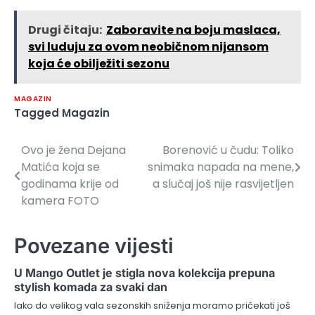
Drugi čitaju:
Zaboravite na boju maslaca,
svi luduju za ovom neobičnom nijansom
koja će obilježiti sezonu
MAGAZIN
Tagged
Magazin
Ovo je žena Dejana
Borenović u čudu: Toliko
Navigacija
Matića koja se
snimaka napada na mene,
članaka
godinama krije od
a slučaj još nije rasvijetljen
kamera FOTO
Povezane vijesti
U Mango Outlet je stigla nova kolekcija prepuna
stylish komada za svaki dan
Iako do velikog vala sezonskih sniženja moramo pričekati još