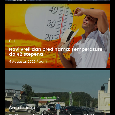
BiH
Novi vreli dan pred nama: Temperature
do 42 stepena
4 Augusta, 2026
/
admin
Crna hronika