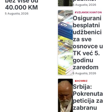
bez više od
5 Augusta, 2026
40.000 KM
TUZLANSKI KANTON
5 Augusta, 2026
Osigurani
besplatni
udžbenici
za sve
osnovce u
TK već 5.
godinu
zaredom
5 Augusta, 2026
SHOWBIZ
Srbija:
Pokrenuta
peticija za
zabranu