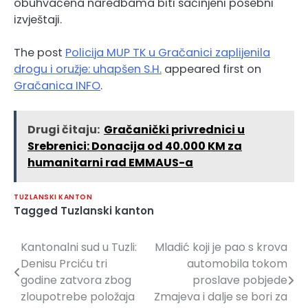
obuhvaćena naredbama biti sačinjeni posebni
izvještaji.
The post
Policija MUP TK u Gračanici zaplijenila
drogu i oružje: uhapšen S.H.
appeared first on
Gračanica INFO
.
Drugi čitaju:
Gračanički privrednici u
Srebrenici: Donacija od 40.000 KM za
humanitarni rad EMMAUS-a
TUZLANSKI KANTON
Tagged
Tuzlanski kanton
Kantonalni sud u Tuzli:
Mladić koji je pao s krova
Navigacija
Denisu Prciću tri
automobila tokom
članaka
godine zatvora zbog
proslave pobjede
zloupotrebe položaja
Zmajeva i dalje se bori za