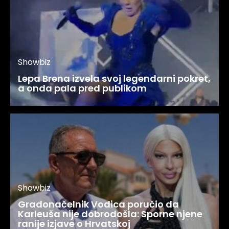
Showbiz
Lepa Brena izvela svoj legendarni pokret,
a onda pala pred publikom
Showbiz
Gradonačelnik Vodica poručio da
Karleuša nije dobrodošla: Sporne njene
ranije izjave o Hrvatskoj