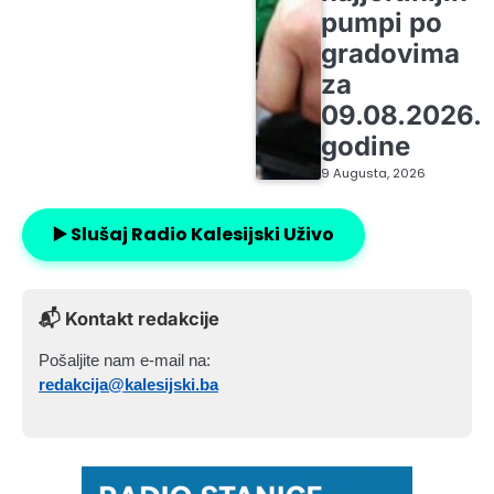
pumpi po
gradovima
za
09.08.2026.
godine
9 Augusta, 2026
▶️ Slušaj Radio Kalesijski Uživo
📬 Kontakt redakcije
Pošaljite nam e-mail na:
redakcija@kalesijski.ba