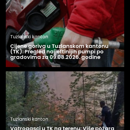
Tuzlanski kanton
Cijene goriva u Tuzlanskom kantonu
(TK): Pregled najjeftinijih pumpi po
gradovima za 09.08.2026. godine
Tuzlanski kanton
Vatrogasci u TK na terenu: Više požara