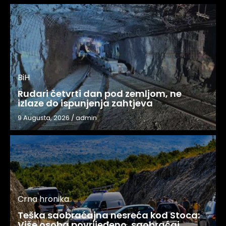
BiH
Rudari četvrti dan pod zemljom, ne
izlaze do ispunjenja zahtjeva
9 Augusta, 2026
/
admin
Crna hronika
Teška saobraćajna nesreća kod Stoca:
Više osoba povrijeđeno, saobraćaj