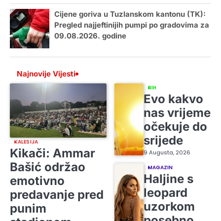
Cijene goriva u Tuzlanskom kantonu (TK):
Pregled najjeftinijih pumpi po gradovima za
09.08.2026. godine
Najnovije Vijesti
BIH
Evo kakvo
nas vrijeme
očekuje do
srijede
KALESIJA
Kikači: Ammar
9 Augusta, 2026
Bašić održao
MAGAZIN
Haljine s
emotivno
leopard
predavanje pred
uzorkom
punim
posebno