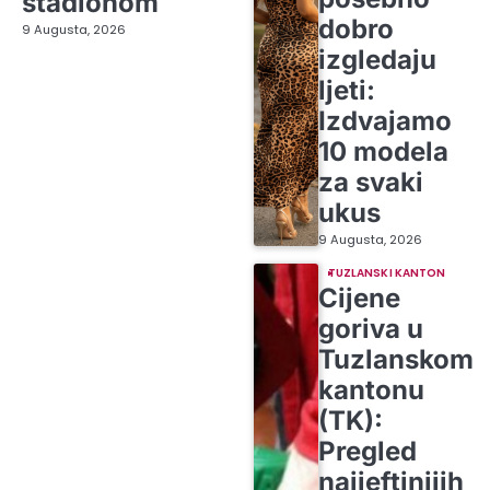
stadionom
dobro
9 Augusta, 2026
izgledaju
ljeti:
Izdvajamo
10 modela
za svaki
ukus
9 Augusta, 2026
TUZLANSKI KANTON
Cijene
goriva u
Tuzlanskom
kantonu
(TK):
Pregled
najjeftinijih