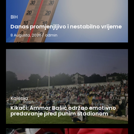
BiH
Danas promjenjljivo i nestabilno vrijeme
8 Augusta, 2026
/
admin
Kalesija
Kikači: Ammar Bašić održao emotivno
predavanje pred punim stadionom