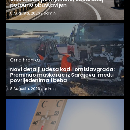
potpuno obustavljen
8 Augusta, 2026
/
admin
Crna hronika
Novi detalji udesa kod Tomislavgrada:
Preminuo muškarac iz Sarajeva, među
povrijeđenima i beba
8 Augusta, 2026
/
admin