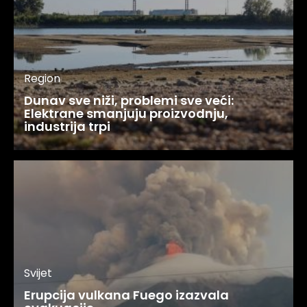
Region
Dunav sve niži, problemi sve veći:
Elektrane smanjuju proizvodnju,
industrija trpi
Svijet
Erupcija vulkana Fuego izazvala