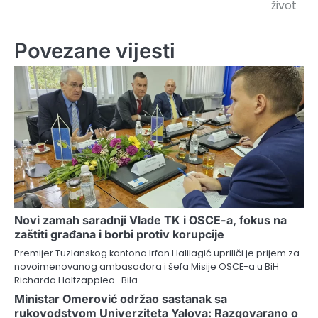
život
Povezane vijesti
Novi zamah saradnji Vlade TK i OSCE-a, fokus na
zaštiti građana i borbi protiv korupcije
Premijer Tuzlanskog kantona Irfan Halilagić upriliči je prijem za
novoimenovanog ambasadora i šefa Misije OSCE-a u BiH
Richarda Holtzapplea. Bila…
Ministar Omerović održao sastanak sa
rukovodstvom Univerziteta Yalova: Razgovarano o