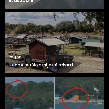
evakuacije
Region
Dunav srušio stoljetni rekord