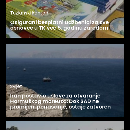
Tuzlanski kanton
Osigurani besplatni udžbenici za sve
osnovce u TK već 5. godinu zaredom
Svijet
Iran postavio uslove za otvaranje
Hormuškog moreuza: Dok SAD ne
promijeni ponašanje, ostaje zatvoren