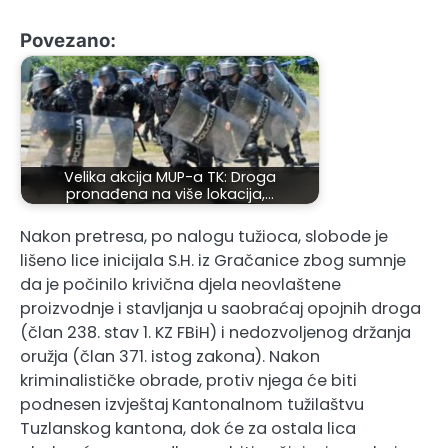
Povezano:
Velika akcija MUP-a TK: Droga
pronađena na više lokacija,…
Nakon pretresa, po nalogu tužioca, slobode je
lišeno lice inicijala S.H. iz Gračanice zbog sumnje
da je počinilo krivična djela neovlaštene
proizvodnje i stavljanja u saobraćaj opojnih droga
(član 238. stav 1. KZ FBiH) i nedozvoljenog držanja
oružja (član 371. istog zakona). Nakon
kriminalističke obrade, protiv njega će biti
podnesen izvještaj Kantonalnom tužilaštvu
Tuzlanskog kantona, dok će za ostala lica