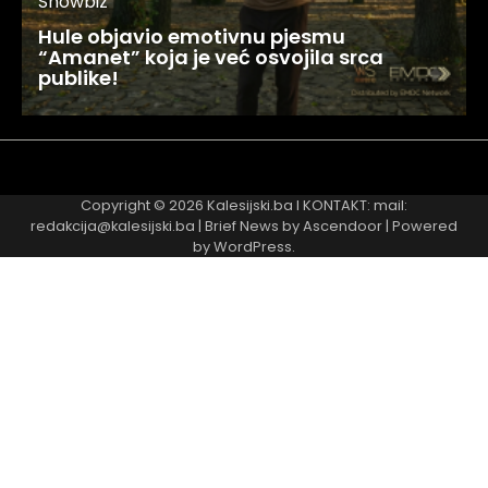
Showbiz
Hule objavio emotivnu pjesmu
“Amanet” koja je već osvojila srca
publike!
Najnovije
Najčitanije
Copyright © 2026
Kalesijski.ba
I KONTAKT: mail:
redakcija@kalesijski.ba | Brief News by
Ascendoor
| Powered
by
WordPress
.