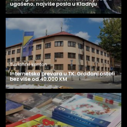
ugašeno, najviše posla u Kladnju
Tuzlanski kanton
Internetska prevara u TK: Građani ostali
bez više od 40.000 KM