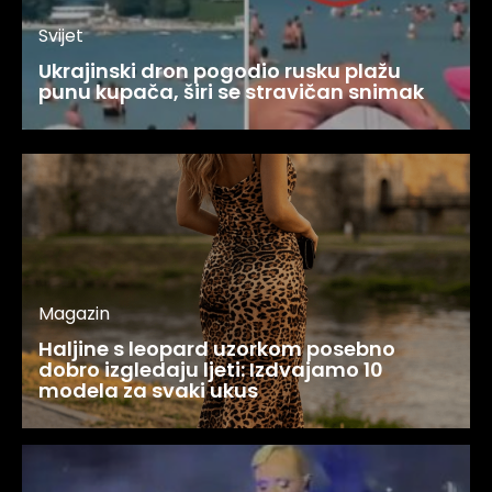
Svijet
Ukrajinski dron pogodio rusku plažu
punu kupača, širi se stravičan snimak
Magazin
Haljine s leopard uzorkom posebno
dobro izgledaju ljeti: Izdvajamo 10
modela za svaki ukus