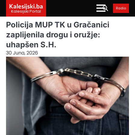
Skip
Kalesijski.ba
Radio
to
Kalesijski Portal
content
Policija MUP TK u Gračanici
zaplijenila drogu i oružje:
uhapšen S.H.
30 Juna, 2026