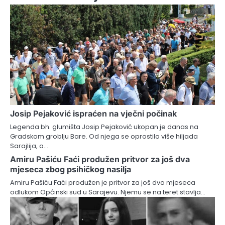
Josip Pejaković ispraćen na vječni počinak
Legenda bh. glumišta Josip Pejaković ukopan je danas na
Gradskom groblju Bare. Od njega se oprostilo više hiljada
Sarajlija, a…
Amiru Pašiću Faći produžen pritvor za još dva
mjeseca zbog psihičkog nasilja
Amiru Pašiću Faći produžen je pritvor za još dva mjeseca
odlukom Općinski sud u Sarajevu. Njemu se na teret stavlja…