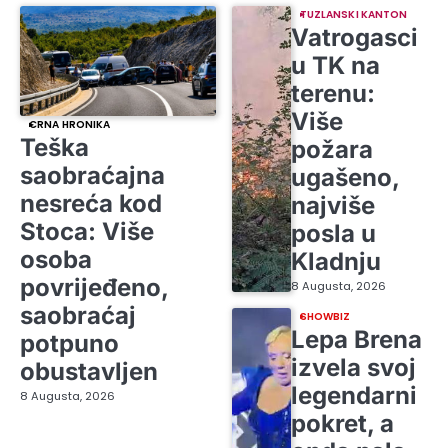
TUZLANSKI KANTON
Vatrogasci
u TK na
terenu:
Više
CRNA HRONIKA
Teška
požara
saobraćajna
ugašeno,
nesreća kod
najviše
Stoca: Više
posla u
osoba
Kladnju
povrijeđeno,
8 Augusta, 2026
saobraćaj
SHOWBIZ
Lepa Brena
potpuno
izvela svoj
obustavljen
legendarni
8 Augusta, 2026
pokret, a