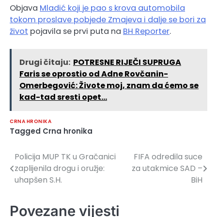
Objava
Mladić koji je pao s krova automobila
tokom proslave pobjede Zmajeva i dalje se bori za
život
pojavila se prvi puta na
BH Reporter
.
Drugi čitaju:
POTRESNE RIJEČI SUPRUGA
Faris se oprostio od Adne Rovčanin-
Omerbegović: Živote moj, znam da ćemo se
kad-tad sresti opet…
CRNA HRONIKA
Tagged
Crna hronika
Policija MUP TK u Gračanici
FIFA odredila suce
Navigacija
zaplijenila drogu i oružje:
za utakmice SAD –
članaka
uhapšen S.H.
BiH
Povezane vijesti