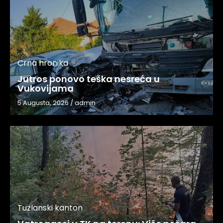
Crna hronika
Jutros ponovo teška nesreća u
Vukovijama
5 Augusta, 2026
/
admin
Tuzlanski kanton