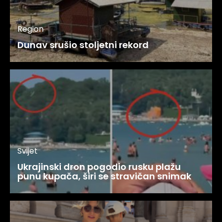
Region
Dunav srušio stoljetni rekord
Svijet
Ukrajinski dron pogodio rusku plažu
punu kupača, širi se stravičan snimak