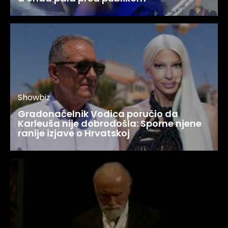
Showbiz
Gradonačelnik Vodica poručio da
Karleuša nije dobrodošla: Sporne njene
ranije izjave o Hrvatskoj