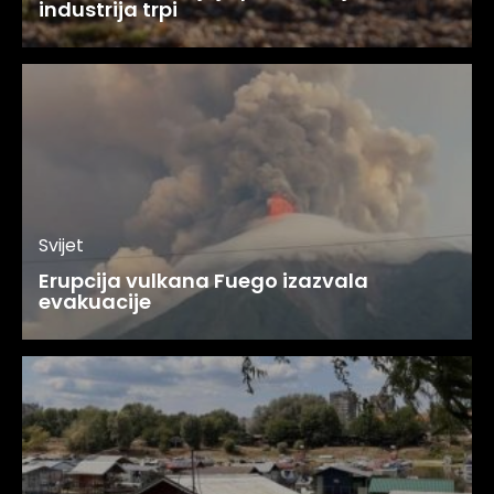
industrija trpi
Svijet
Erupcija vulkana Fuego izazvala
evakuacije