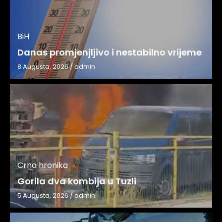
BiH
Danas promjenjljivo i nestabilno vrijeme
8 Augusta, 2026
/
admin
Crna hronika
Gorila dva kombija u Tuzli
5 Augusta, 2026
/
admin