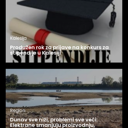
Kalesija
Produžen rok za prijave na konkurs za
stipendije u Kalesiji
Region
Dunav sve niži, problemi sve veći:
Elektrane smanjuju proizvodnju,