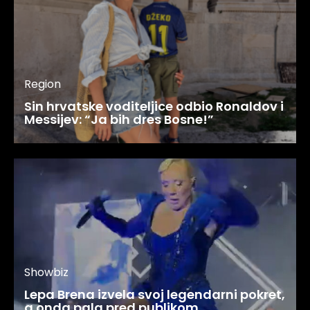
Region
Sin hrvatske voditeljice odbio Ronaldov i
Messijev: “Ja bih dres Bosne!”
Showbiz
Lepa Brena izvela svoj legendarni pokret,
a onda pala pred publikom