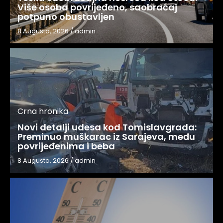
Više osoba povrijeđeno, saobraćaj
potpuno obustavljen
8 Augusta, 2026
/
admin
Crna hronika
Novi detalji udesa kod Tomislavgrada:
Preminuo muškarac iz Sarajeva, među
povrijeđenima i beba
8 Augusta, 2026
/
admin