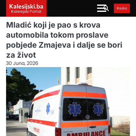
Skip
Kalesijski.ba
Radio
to
Kalesijski Portal
content
Mladić koji je pao s krova
automobila tokom proslave
pobjede Zmajeva i dalje se bori
za život
30 Juna, 2026