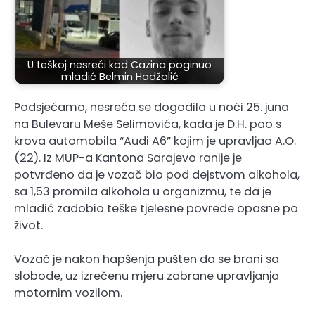
U teškoj nesreći kod Cazina poginuo
mladić Belmin Hadžalić
Podsjećamo, nesreća se dogodila u noći 25. juna
na Bulevaru Meše Selimovića, kada je D.H. pao s
krova automobila “Audi A6” kojim je upravljao A.O.
(22). Iz MUP-a Kantona Sarajevo ranije je
potvrđeno da je vozač bio pod dejstvom alkohola,
sa 1,53 promila alkohola u organizmu, te da je
mladić zadobio teške tjelesne povrede opasne po
život.
Vozač je nakon hapšenja pušten da se brani sa
slobode, uz izrečenu mjeru zabrane upravljanja
motornim vozilom.