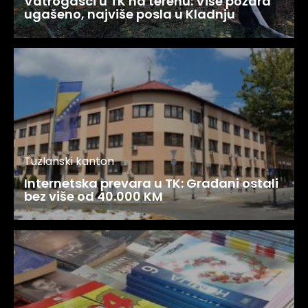
Vatrogasci u TK na terenu: Više požara
ugašeno, najviše posla u Kladnju
Tuzlanski kanton
Internetska prevara u TK: Građani ostali
bez više od 40.000 KM