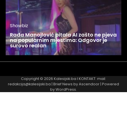
Showbiz
Rada Manojlović pitala AI zašto ne pjeva
na popularnim mjestima: Odgovor je
surovo realan
Najnovije
Najčitanije
Copyright © 2026
Kalesijski.ba
I KONTAKT: mail:
redakcija@kalesijski.ba | Brief News by
Ascendoor
| Powered
by
WordPress
.