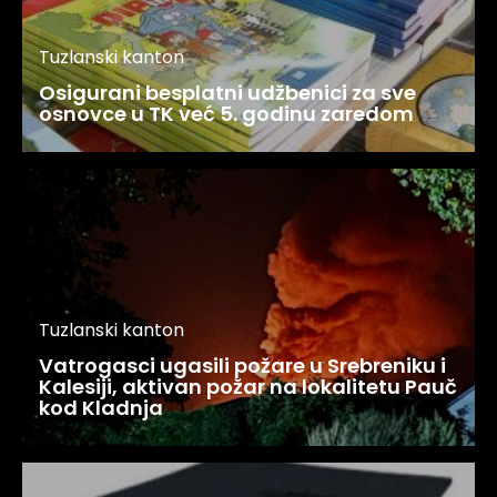
Tuzlanski kanton
Osigurani besplatni udžbenici za sve
osnovce u TK već 5. godinu zaredom
Tuzlanski kanton
Vatrogasci ugasili požare u Srebreniku i
Kalesiji, aktivan požar na lokalitetu Pauč
kod Kladnja