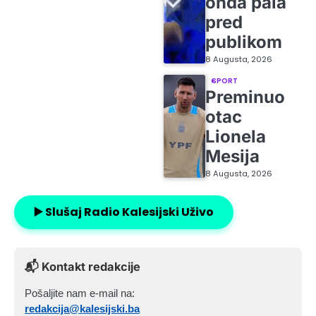
onda pala
pred
publikom
8 Augusta, 2026
SPORT
Preminuo
otac
Lionela
Mesija
8 Augusta, 2026
▶️ Slušaj Radio Kalesijski Uživo
📬 Kontakt redakcije
Pošaljite nam e-mail na:
redakcija@kalesijski.ba