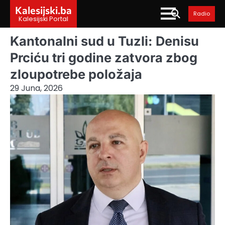
Skip
Kalesijski.ba
Radio
to
Kalesijski Portal
content
Kantonalni sud u Tuzli: Denisu
Prciću tri godine zatvora zbog
zloupotrebe položaja
29 Juna, 2026