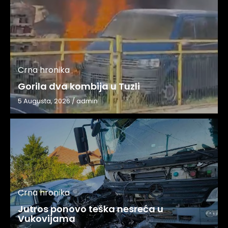
Crna hronika
Gorila dva kombija u Tuzli
5 Augusta, 2026
/
admin
Crna hronika
Jutros ponovo teška nesreća u
Vukovijama