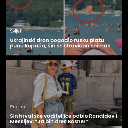
Svijet
Ukrajinski dron pogodio rusku plažu
punu kupača, širi se stravičan snimak
Region
Sin hrvatske voditeljice odbio Ronaldov i
Messijev: “Ja bih dres Bosne!”