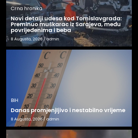
Crna hronika
Novi detalji udesa kod Tomislavgrada:
Preminuo muškarac iz Sarajeva, među
povrijeđenima i beba
8 Augusta, 2026
/
admin
BiH
Danas promjenjljivo i nestabilno vrijeme
8 Augusta, 2026
/
admin