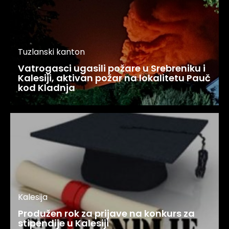
Tuzlanski kanton
Vatrogasci ugasili požare u Srebreniku i
Kalesiji, aktivan požar na lokalitetu Pauč
kod Kladnja
Kalesija
Produžen rok za prijave na konkurs za
stipendije u Kalesiji