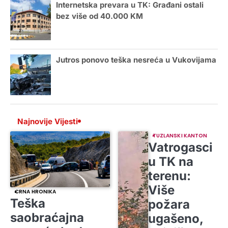
Internetska prevara u TK: Građani ostali
bez više od 40.000 KM
Jutros ponovo teška nesreća u Vukovijama
Najnovije Vijesti
TUZLANSKI KANTON
Vatrogasci
u TK na
terenu:
Više
CRNA HRONIKA
Teška
požara
saobraćajna
ugašeno,