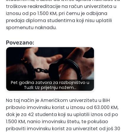
troškove reakreditacije na račun univerziteta u
iznosu od po 1.500 KM, pri čemu je odbijana
predaja diploma studentima koji nisu uplatili
spomenutu naknadu.
Povezano:
Pet godina zatvora za razbojništvo u
Tuzli: Uz prijetnju nožem…
Na taj način je Američkom univerzitetu u BiH
pribavio imovinsku korist u iznosu od 63.000 KM,
dok je za 42 studenta koji su uplatili iznos od po
1.500 KM, nanio imovinsku štetu, te pokušao
pribaviti imovinsku korist za univerzitet od još 30