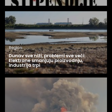
Region
Dunav sve niži, problemi sve veći:
Elektrane smanjuju proizvodnju,
industrija trpi