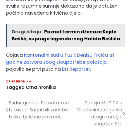
svake razumne sumnje dokazano da je optuženi
počinio navedeno krivično djelo.
Drugi čitaju:
Poznat termin dženaze Sejde
Bešlić, supruge legendarnog Halida Bešlića
Objava
Kantonalni sud u Tuzli: Denisu Prciću tri
godine zatvora zbog zloupotrebe položaja
pojavila se prvi puta na
BH Reporter
.
CRNA HRONIKA
Tagged
Crna hronika
Sudar quada i Passata kod
Policija MUP TK u
Navigacija
Lukavca: Saputnik zadobio
Gračanici zaplijenila
članaka
teške tjelesne povrede
drogu i oružje:
uhapšen S.H.