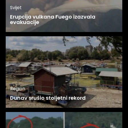
Svijet
Erupcija vulkana Fuego izazvala
evakuacije
Region
Dunav srušio stoljetni rekord