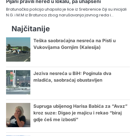
Pijani pravili nered u lokalu, pa uhapšeni
Bratunačka policija uhapsila je lice iz Srebrenice čiji su inicijali
N.G. i M.M iz Bratunca zbog narušavanja javnog reda i…
Najčitanije
Teška saobraćajna nesreća na Pisti u
Vukovijama Gornjim (Kalesija)
Jeziva nesreća u BiH: Poginula dva
mladića, saobraćaj obustavljen
Supruga ubijenog Harisa Babića za “Avaz”
kroz suze: Digao je majicu i rekao “biraj
gdje ćeš me izbosti”