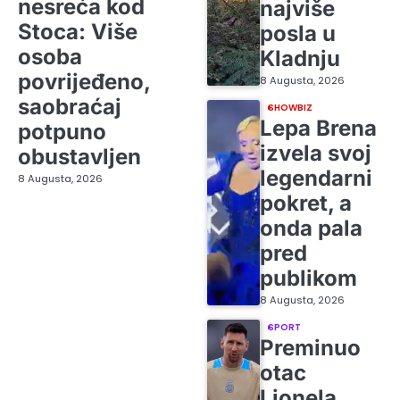
nesreća kod
najviše
Stoca: Više
posla u
osoba
Kladnju
povrijeđeno,
8 Augusta, 2026
saobraćaj
SHOWBIZ
Lepa Brena
potpuno
izvela svoj
obustavljen
legendarni
8 Augusta, 2026
pokret, a
onda pala
pred
publikom
8 Augusta, 2026
SPORT
Preminuo
otac
Lionela