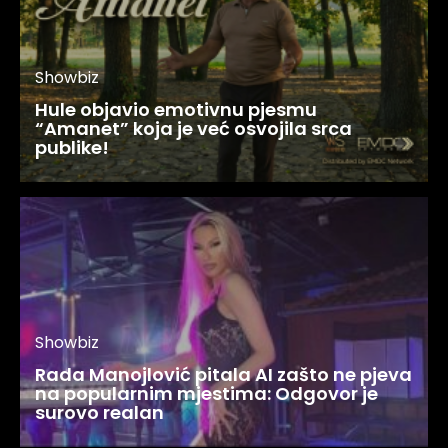
Showbiz
Hule objavio emotivnu pjesmu
“Amanet” koja je već osvojila srca
publike!
Showbiz
Rada Manojlović pitala AI zašto ne pjeva
na popularnim mjestima: Odgovor je
surovo realan