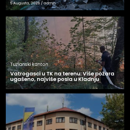
5 Augusta, 2026
/
admin
Tuzlanski kanton
Vatrogasci u TK na terenu: Više požara
ugašeno, najviše posla u Kladnju