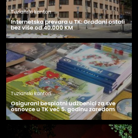
Tuzlanski kanton
Internetska prevara u TK: Građani ostali
bez više od 40.000 KM
Tuzlanski kanton
Osigurani besplatni udžbenici za sve
osnovce u TK već 5. godinu zaredom