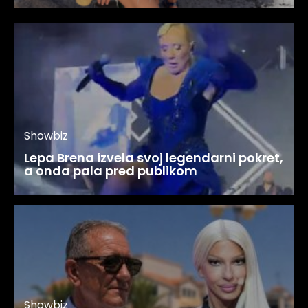
Showbiz
Lepa Brena izvela svoj legendarni pokret,
a onda pala pred publikom
Showbiz