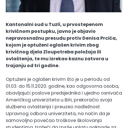
Kantonalni sud u Tuzli, u prvostepenom
krivičnom postupku, javno je objavio
nepravosnažnu presudu protiv Denisa Prcića,
kojom je optuženi oglašen krivim zbog
krivičnog djela Zloupotreba položaja ili
ovlaštenja, te mu izrekao kaznu zatvora u
trajanju od tri godine.
Optuženi je oglašen krivim što je u periodu od
01.03. do 15.11.2020. godine, kao odgovorna osoba,
obavljajući poslove predsjednika i ujedno osnivača
Američkog univerziteta u BiH, prekoračio svoja
službena ovlaštenja i preuzeo nadležnost
Upravnog odbora univerziteta, na način da je
samovoljno povećao troškove školovanja
studentima, tražeći da izvrše uplatu naknade za