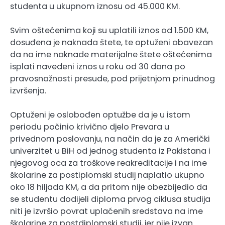
studenta u ukupnom iznosu od 45.000 KM.
Svim oštećenima koji su uplatili iznos od 1.500 KM,
dosuđena je naknada štete, te optuženi obavezan
da na ime naknade materijalne štete oštećenima
isplati navedeni iznos u roku od 30 dana po
pravosnažnosti presude, pod prijetnjom prinudnog
izvršenja.
Optuženi je oslobođen optužbe da je u istom
periodu počinio krivično djelo Prevara u
privednom poslovanju, na način da je za Američki
univerzitet u BiH od jednog studenta iz Pakistana i
njegovog oca za troškove reakreditacije i na ime
školarine za postiplomski studij naplatio ukupno
oko 18 hiljada KM, a da pritom nije obezbijedio da
se studentu dodijeli diploma prvog ciklusa studija
niti je izvršio povrat uplaćenih sredstava na ime
školarine za postdiplomski studij, jer nije izvan