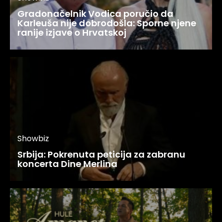
Gradonačelnik Vodica poručio da
Karleuša nije dobrodošla: Sporne njene
ranije izjave o Hrvatskoj
Showbiz
Srbija: Pokrenuta peticija za zabranu
koncerta Dine Merlina