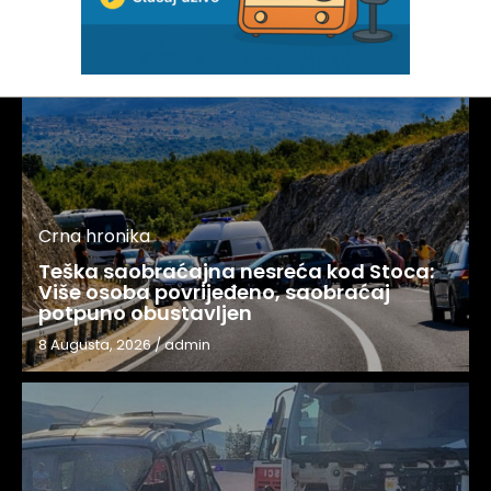
Crna hronika
Teška saobraćajna nesreća kod Stoca:
Više osoba povrijeđeno, saobraćaj
potpuno obustavljen
8 Augusta, 2026
/
admin