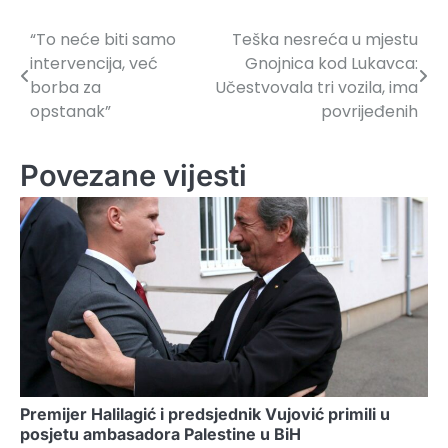
“To neće biti samo
Teška nesreća u mjestu
Navigacija
intervencija, već
Gnojnica kod Lukavca:
članaka
borba za
Učestvovala tri vozila, ima
opstanak”
povrijeđenih
Povezane vijesti
Premijer Halilagić i predsjednik Vujović primili u
posjetu ambasadora Palestine u BiH