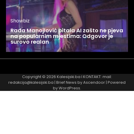
Showbiz
Rada Manojlović pitala AI zašto ne pjeva
na popularnim mjestima: Odgovor je
surovo realan
Najnovije
Najčitanije
Copyright © 2026
Kalesijski.ba
I KONTAKT: mail:
redakcija@kalesijski.ba | Brief News by
Ascendoor
| Powered
by
WordPress
.