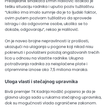
Predsjednik sindikata Ermin Halilović istakao je
tešku situaciju radnika i uputio poziv tužilaštvu.
“Ukoliko ima imalo sumnje da je to ljudski faktor,
ovim putem pozivam tužilaštvo da sprovede
istragu i da odgovorne osobe, ukoliko se to
dokaže, odgovaraju”, rekao je Halilović.
On je naveo brojne nepravilnosti iz prošlosti,
ukazujući na ulaganja u pogone koji nikad nisu
pokrenuti i povlašteni položaj angažovanih trećih
lica u odnosu na vlastite radnike. Ukupna
potraživanja radnika za neisplaćene plate i
otpremnine iznose oko 7,5 miliona maraka.
Uloga vlasti i stečajnog upravnika
Bivši premijer TK Kadrija Hodžić pojasnio je da je
glavna uloga sada u rukama stečajnog upravnika,
dok su mogućnosti vlada ograničene zakonom.