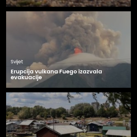
Svijet
Erupcija vulkana Fuego izazvala
evakuacije