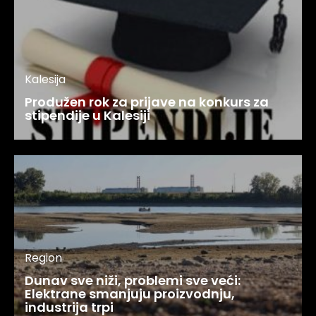
Kalesija
Produžen rok za prijave na konkurs za
stipendije u Kalesiji
Region
Dunav sve niži, problemi sve veći:
Elektrane smanjuju proizvodnju,
industrija trpi