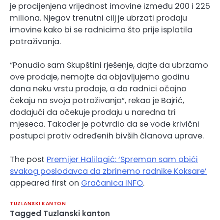
je procijenjena vrijednost imovine između 200 i 225
miliona. Njegov trenutni cilj je ubrzati prodaju
imovine kako bi se radnicima što prije isplatila
potraživanja.
“Ponudio sam Skupštini rješenje, dajte da ubrzamo
ove prodaje, nemojte da objavljujemo godinu
dana neku vrstu prodaje, a da radnici očajno
čekaju na svoja potraživanja”, rekao je Bajrić,
dodajući da očekuje prodaju u naredna tri
mjeseca. Također je potvrdio da se vode krivični
postupci protiv određenih bivših članova uprave.
The post
Premijer Halilagić: ‘Spreman sam obići
svakog poslodavca da zbrinemo radnike Koksare’
appeared first on
Gračanica INFO
.
TUZLANSKI KANTON
Tagged
Tuzlanski kanton