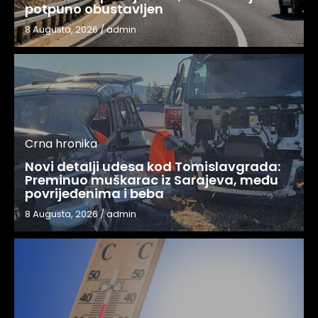
potpuno obustavljen
8 Augusta, 2026
/
admin
Crna hronika
Novi detalji udesa kod Tomislavgrada:
Preminuo muškarac iz Sarajeva, među
povrijeđenima i beba
8 Augusta, 2026
/
admin