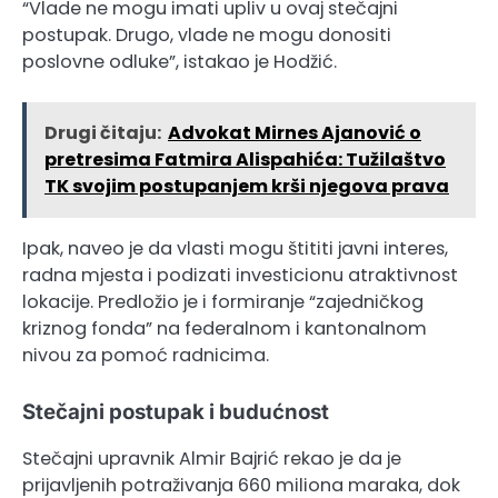
“Vlade ne mogu imati upliv u ovaj stečajni
postupak. Drugo, vlade ne mogu donositi
poslovne odluke”, istakao je Hodžić.
Drugi čitaju:
Advokat Mirnes Ajanović o
pretresima Fatmira Alispahića: Tužilaštvo
TK svojim postupanjem krši njegova prava
Ipak, naveo je da vlasti mogu štititi javni interes,
radna mjesta i podizati investicionu atraktivnost
lokacije. Predložio je i formiranje “zajedničkog
kriznog fonda” na federalnom i kantonalnom
nivou za pomoć radnicima.
Stečajni postupak i budućnost
Stečajni upravnik Almir Bajrić rekao je da je
prijavljenih potraživanja 660 miliona maraka, dok