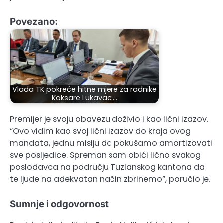
Povezano:
Vlada TK pokreće hitne mjere za radnike
Koksare Lukavac:…
Premijer je svoju obavezu doživio i kao lični izazov.
“Ovo vidim kao svoj lični izazov do kraja ovog
mandata, jednu misiju da pokušamo amortizovati
sve posljedice. Spreman sam obići lično svakog
poslodavca na području Tuzlanskog kantona da
te ljude na adekvatan način zbrinemo”, poručio je.
Sumnje i odgovornost