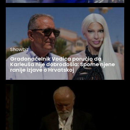
Showbiz
Gradonačelnik Vodica poručio da
Karleuša nije dobrodošla: Sporne njene
ranije izjave o Hrvatskoj