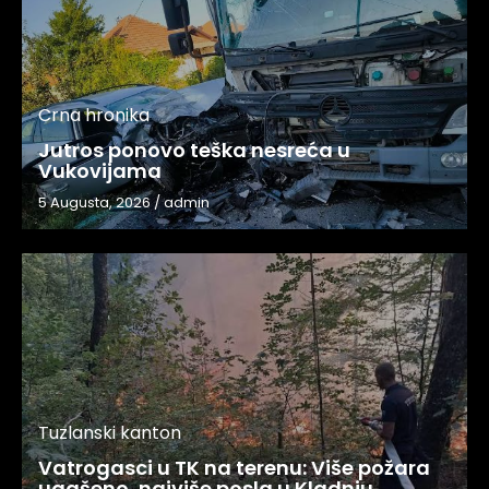
Crna hronika
Jutros ponovo teška nesreća u
Vukovijama
5 Augusta, 2026
/
admin
Tuzlanski kanton
Vatrogasci u TK na terenu: Više požara
ugašeno, najviše posla u Kladnju