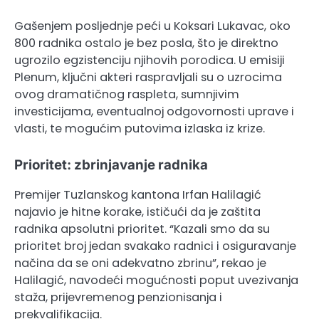
Gašenjem posljednje peći u Koksari Lukavac, oko
800 radnika ostalo je bez posla, što je direktno
ugrozilo egzistenciju njihovih porodica. U emisiji
Plenum, ključni akteri raspravljali su o uzrocima
ovog dramatičnog raspleta, sumnjivim
investicijama, eventualnoj odgovornosti uprave i
vlasti, te mogućim putovima izlaska iz krize.
Prioritet: zbrinjavanje radnika
Premijer Tuzlanskog kantona Irfan Halilagić
najavio je hitne korake, ističući da je zaštita
radnika apsolutni prioritet. “Kazali smo da su
prioritet broj jedan svakako radnici i osiguravanje
načina da se oni adekvatno zbrinu”, rekao je
Halilagić, navodeći mogućnosti poput uvezivanja
staža, prijevremenog penzionisanja i
prekvalifikacija.