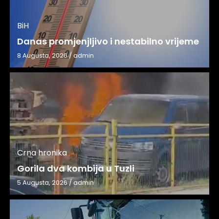
BiH
Danas promjenjljivo i nestabilno vrijeme
8 Augusta, 2026
/
admin
Crna hronika
Gorila dva kombija u Tuzli
5 Augusta, 2026
/
admin