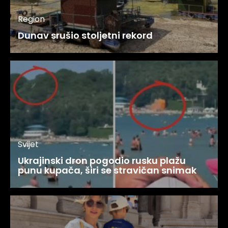
Region
Dunav srušio stoljetni rekord
Svijet
Ukrajinski dron pogodio rusku plažu
punu kupača, širi se stravičan snimak