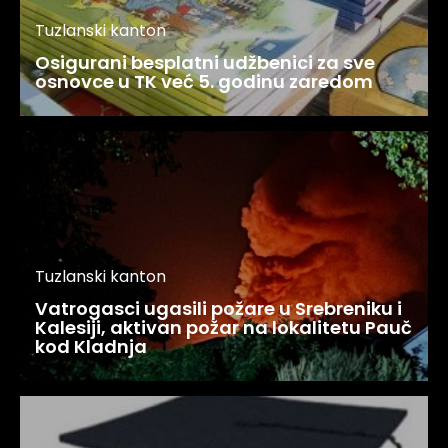
Tuzlanski kanton
Osigurani besplatni udžbenici za sve
osnovce u TK već 5. godinu zaredom
Tuzlanski kanton
Vatrogasci ugasili požare u Srebreniku i
Kalesiji, aktivan požar na lokalitetu Pauč
kod Kladnja