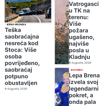
Vatrogasci
u TK na
terenu:
Više
CRNA HRONIKA
Teška
požara
saobraćajna
ugašeno,
nesreća kod
najviše
Stoca: Više
posla u
osoba
Kladnju
povrijeđeno,
8 Augusta, 2026
saobraćaj
SHOWBIZ
Lepa Brena
potpuno
izvela svoj
obustavljen
legendarni
8 Augusta, 2026
pokret, a
onda pala