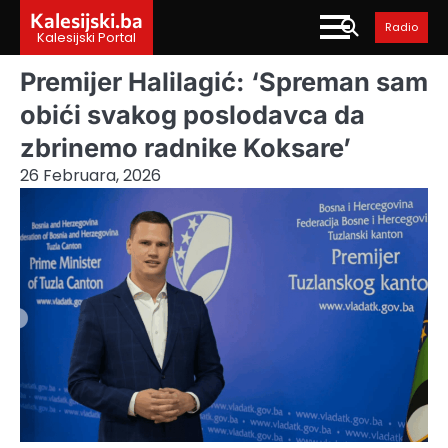
Skip
Kalesijski.ba
Radio
to
Kalesijski Portal
content
Premijer Halilagić: ‘Spreman sam
obići svakog poslodavca da
zbrinemo radnike Koksare’
26 Februara, 2026