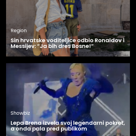
Region
Sin hrvatske voditeljice odbio Ronaldov i
Messijev: “Ja bih dres Bosne!”
Showbiz
Lepa Brena izvela svoj legendarni pokret,
a onda pala pred publikom