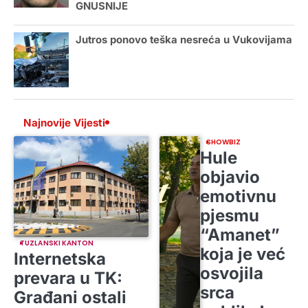
GNUSNIJE
Jutros ponovo teška nesreća u Vukovijama
Najnovije Vijesti
SHOWBIZ
Hule
objavio
emotivnu
pjesmu
“Amanet”
TUZLANSKI KANTON
koja je već
Internetska
osvojila
prevara u TK:
srca
Građani ostali