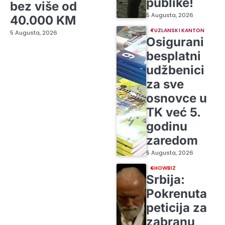
publike!
bez više od
5 Augusta, 2026
40.000 KM
TUZLANSKI KANTON
5 Augusta, 2026
Osigurani
besplatni
udžbenici
za sve
osnovce u
TK već 5.
godinu
zaredom
5 Augusta, 2026
SHOWBIZ
Srbija:
Pokrenuta
peticija za
zabranu