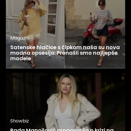
Magazin
Satenske hlačice s čipkom naša su nova
modna opsesija: Pronašli smo najljepše
modele
Showbiz
Rada Manojlović progovorila o krizi na