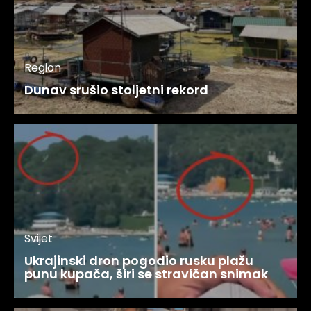
Region
Dunav srušio stoljetni rekord
Svijet
Ukrajinski dron pogodio rusku plažu
punu kupača, širi se stravičan snimak