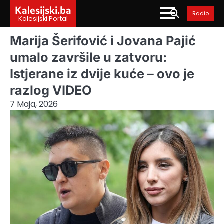
Skip
Kalesijski.ba
Radio
to
Kalesijski Portal
content
Marija Šerifović i Jovana Pajić
umalo završile u zatvoru:
Istjerane iz dvije kuće – ovo je
razlog VIDEO
7 Maja, 2026