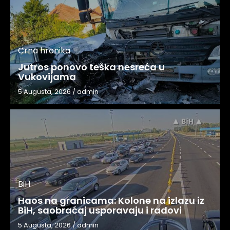
Crna hronika
Jutros ponovo teška nesreća u
Vukovijama
5 Augusta, 2026
/
admin
BiH
Haos na granicama: Kolone na izlazu iz
BiH, saobraćaj usporavaju i radovi
5 Augusta, 2026
/
admin