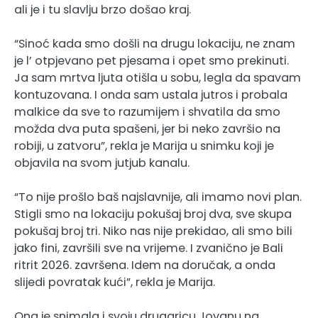
ali je i tu slavlju brzo došao kraj.
“Sinoć kada smo došli na drugu lokaciju, ne znam
je l’ otpjevano pet pjesama i opet smo prekinuti.
Ja sam mrtva ljuta otišla u sobu, legla da spavam
kontuzovana. I onda sam ustala jutros i probala
malkice da sve to razumijem i shvatila da smo
možda dva puta spašeni, jer bi neko završio na
robiji, u zatvoru”, rekla je Marija u snimku koji je
objavila na svom jutjub kanalu.
“To nije prošlo baš najslavnije, ali imamo novi plan.
Stigli smo na lokaciju pokušaj broj dva, sve skupa
pokušaj broj tri. Niko nas nije prekidao, ali smo bili
jako fini, završili sve na vrijeme. I zvanično je Bali
ritrit 2026. završena. Idem na doručak, a onda
slijedi povratak kući”, rekla je Marija.
Ona je snimala i svoju drugaricu Jovanu na