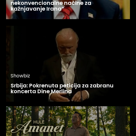
nekonvencionalne načine za
kažnjavanje Irana”
Showbiz
Srbija: Pokrenuta peticija za zabranu
koncerta Dine Merlina