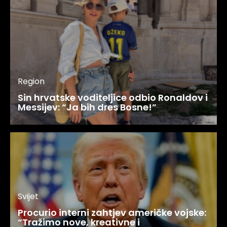
Region
Sin hrvatske voditeljice odbio Ronaldov i
Messijev: “Ja bih dres Bosne!”
Svijet
Procurio interni zahtjev američke vojske:
“Tražimo nove, kreativne i