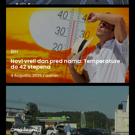
BiH
Novi vreli dan pred nama: Temperature
do 42 stepena
4 Augusta, 2026
/
admin
Crna hronika