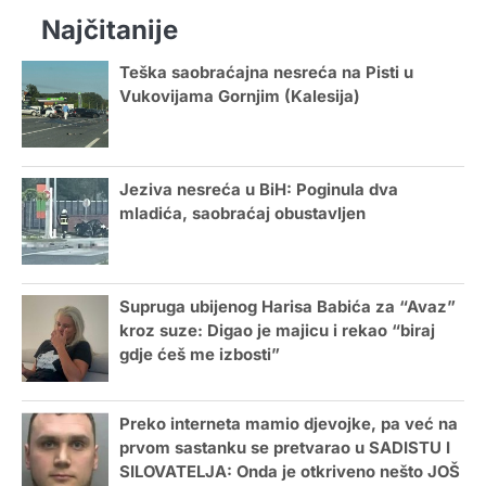
Najčitanije
Teška saobraćajna nesreća na Pisti u
Vukovijama Gornjim (Kalesija)
Jeziva nesreća u BiH: Poginula dva
mladića, saobraćaj obustavljen
Supruga ubijenog Harisa Babića za “Avaz”
kroz suze: Digao je majicu i rekao “biraj
gdje ćeš me izbosti”
Preko interneta mamio djevojke, pa već na
prvom sastanku se pretvarao u SADISTU I
SILOVATELJA: Onda je otkriveno nešto JOŠ