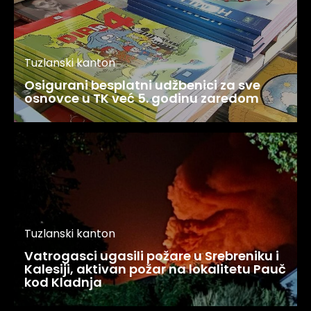
Tuzlanski kanton
Osigurani besplatni udžbenici za sve
osnovce u TK već 5. godinu zaredom
Tuzlanski kanton
Vatrogasci ugasili požare u Srebreniku i
Kalesiji, aktivan požar na lokalitetu Pauč
kod Kladnja