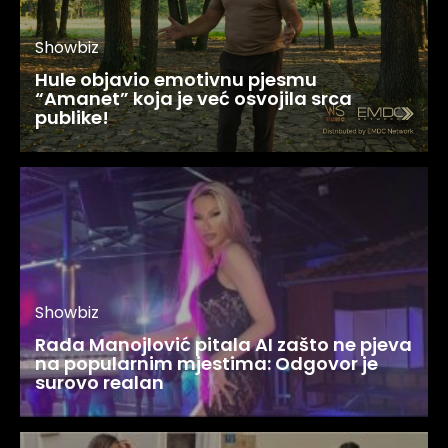
Showbiz
Hule objavio emotivnu pjesmu
“Amanet” koja je već osvojila srca
publike!
Showbiz
Rada Manojlović pitala AI zašto ne pjeva
na popularnim mjestima: Odgovor je
surovo realan