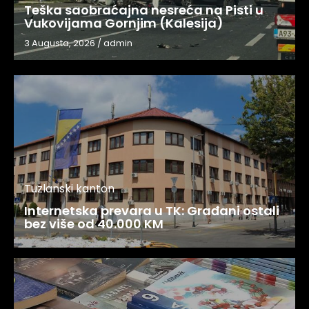
Teška saobraćajna nesreća na Pisti u
Vukovijama Gornjim (Kalesija)
3 Augusta, 2026
/
admin
Tuzlanski kanton
Internetska prevara u TK: Građani ostali
bez više od 40.000 KM