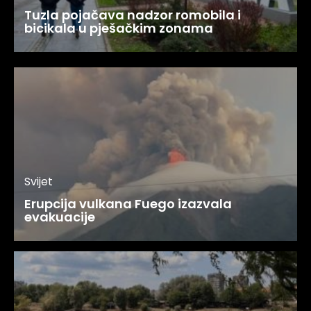
Tuzla pojačava nadzor romobila i
bicikala u pješačkim zonama
Svijet
Erupcija vulkana Fuego izazvala
evakuacije