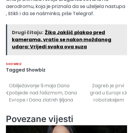
aerodromu, koja je priznala da se uželjela nastupa
, štikli i da se našminka, piše Telegraf.
Drugi čitaju:
Žika Jakšić plakao pred
kamerama, vratio se nakon moždanog
udara: Vrijedi svaka ova suza
SHOWBIZ
Tagged
Showbiz
Obilježavanje 9.maja Dana
Zagreb je prvi
Navigacija
pobjede nad fašizmom, Dana
grad u Europi s
članaka
Evrope i Dana zlatnih ljiljana
robotaksijem
Povezane vijesti