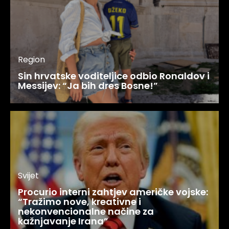
Region
Sin hrvatske voditeljice odbio Ronaldov i
Messijev: “Ja bih dres Bosne!”
Svijet
Procurio interni zahtjev američke vojske:
“Tražimo nove, kreativne i
nekonvencionalne načine za
kažnjavanje Irana”