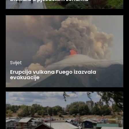
Svijet
Erupcija vulkana Fuego izazvala
evakuacije