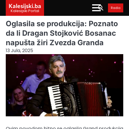
Skip
Kalesijski.ba
Radio
to
Kalesijski Portal
content
Oglasila se produkcija: Poznato
da li Dragan Stojković Bosanac
napušta žiri Zvezda Granda
13 Jula, 2025
Ovim povodom hitno se oglasila Grand produkcija