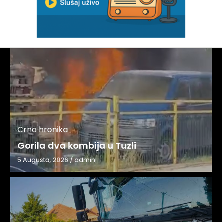
Crna hronika
Gorila dva kombija u Tuzli
5 Augusta, 2026
/
admin