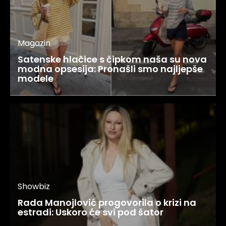
Magazin
Satenske hlačice s čipkom naša su nova
modna opsesija: Pronašli smo najljepše
modele
Showbiz
Rada Manojlović progovorila o krizi na
estradi: Uskoro će svi pod šator