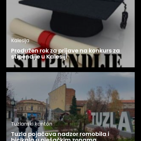
Kalesija
Produžen rok za prijave na konkurs za
stipendije u Kalesiji
Tuzlanski kanton
Tuzla pojačava nadzor romobila i
bicikala u pješačkim zonama