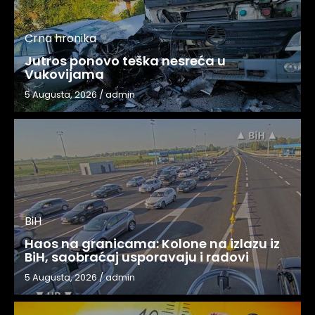
Crna hronika
Jutros ponovo teška nesreća u
Vukovijama
5 Augusta, 2026
/
admin
BiH
Haos na granicama: Kolone na izlazu iz
BiH, saobraćaj usporavaju i radovi
5 Augusta, 2026
/
admin