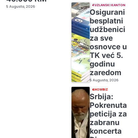
TUZLANSKI KANTON
5 Augusta, 2026
Osigurani
besplatni
udžbenici
za sve
osnovce u
TK već 5.
godinu
zaredom
5 Augusta, 2026
SHOWBIZ
Srbija:
Pokrenuta
peticija za
zabranu
koncerta