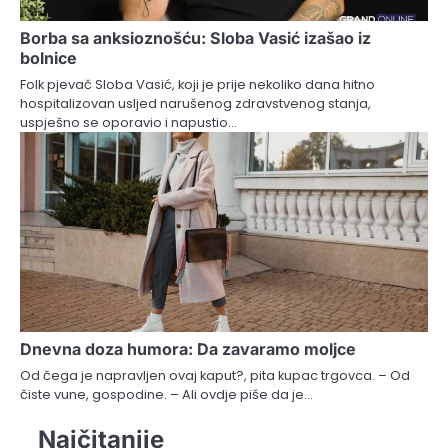
Borba sa anksioznošću: Sloba Vasić izašao iz
bolnice
Folk pjevač Sloba Vasić, koji je prije nekoliko dana hitno
hospitalizovan usljed narušenog zdravstvenog stanja,
uspješno se oporavio i napustio…
Dnevna doza humora: Da zavaramo moljce
Od čega je napravljen ovaj kaput?, pita kupac trgovca. – Od
čiste vune, gospodine. – Ali ovdje piše da je…
Najčitanije