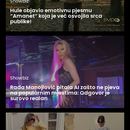
Showbiz
Hule objavio emotivnu pjesmu
“Amanet” koja je već osvojila srca
publike!
Showbiz
Rada Manojlović pitala AI zašto ne pjeva
na popularnim mjestima: Odgovor je
surovo realan