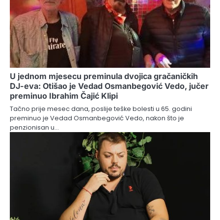
U jednom mjesecu preminula dvojica gračaničkih
DJ-eva: Otišao je Vedad Osmanbegović Vedo, jučer
preminuo Ibrahim Čajić Klipi
Tačno prije mesec dana, poslije teške bolesti u 65. godini
preminuo je Vedad Osmanbegović Vedo, nakon što je
penzionisan u…