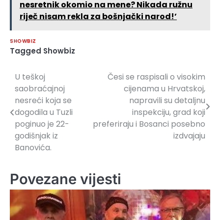
nesretnik okomio na mene? Nikada ružnu
riječ nisam rekla za bošnjački narod!’
SHOWBIZ
Tagged
Showbiz
U teškoj
Česi se raspisali o visokim
Navigacija
saobraćajnoj
cijenama u Hrvatskoj,
članaka
nesreći koja se
napravili su detaljnu
dogodila u Tuzli
inspekciju, grad koji
poginuo je 22-
preferiraju i Bosanci posebno
godišnjak iz
izdvajaju
Banovića.
Povezane vijesti