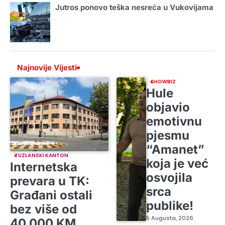
Jutros ponovo teška nesreća u Vukovijama
Najnovije Vijesti
SHOWBIZ
Hule
objavio
emotivnu
pjesmu
“Amanet”
TUZLANSKI KANTON
koja je već
Internetska
osvojila
prevara u TK:
srca
Građani ostali
publike!
bez više od
5 Augusta, 2026
40.000 KM