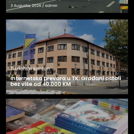
3 Augusta, 2026
/
admin
Tuzlanski kanton
Internetska prevara u TK: Građani ostali
bez više od 40.000 KM