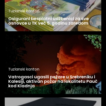
Tuzlanski kanton
Osigurani besplatni udžbenici za sve
osnovce u TK već 5. godinu zaredom
Tuzlanski kanton
Vatrogasci ugasili požare u Srebreniku i
Kalesiji, aktivan požar na lokalitetu Pauč
kod Kladnja