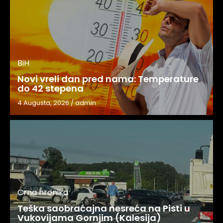
BiH
Novi vreli dan pred nama: Temperature
do 42 stepena
4 Augusta, 2026
/
admin
Crna hronika
Teška saobraćajna nesreća na Pisti u
Vukovijama Gornjim (Kalesija)