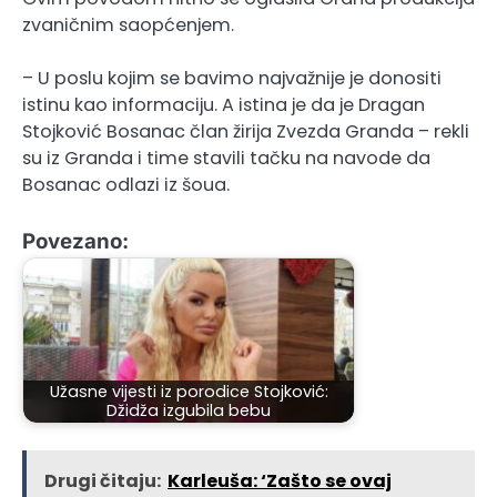
zvaničnim saopćenjem.
– U poslu kojim se bavimo najvažnije je donositi
istinu kao informaciju. A istina je da je Dragan
Stojković Bosanac član žirija Zvezda Granda – rekli
su iz Granda i time stavili tačku na navode da
Bosanac odlazi iz šoua.
Povezano:
Užasne vijesti iz porodice Stojković:
Džidža izgubila bebu
Drugi čitaju:
Karleuša: ‘Zašto se ovaj