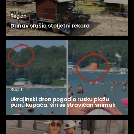
Region
Dunav srušio stoljetni rekord
Svijet
Ukrajinski dron pogodio rusku plažu
punu kupača, širi se stravičan snimak