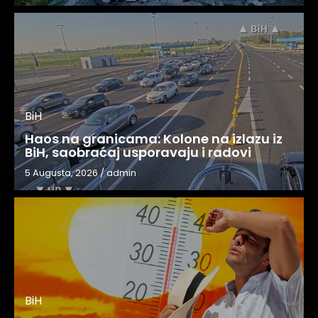
BiH
Haos na granicama: Kolone na izlazu iz
BiH, saobraćaj usporavaju i radovi
5 Augusta, 2026
/
admin
BiH