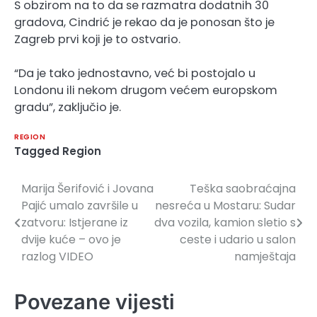
S obzirom na to da se razmatra dodatnih 30
gradova, Cindrić je rekao da je ponosan što je
Zagreb prvi koji je to ostvario.
“Da je tako jednostavno, već bi postojalo u
Londonu ili nekom drugom većem europskom
gradu”, zaključio je.
REGION
Tagged
Region
Marija Šerifović i Jovana
Teška saobraćajna
Navigacija
Pajić umalo završile u
nesreća u Mostaru: Sudar
članaka
zatvoru: Istjerane iz
dva vozila, kamion sletio s
dvije kuće – ovo je
ceste i udario u salon
razlog VIDEO
namještaja
Povezane vijesti