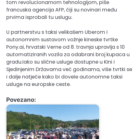
tom revolucionarnom tehnologijom, piše
francuska agencija AFP, čiji su novinari među
prvima isprobali tu uslugu.
U partnerstvu s taksi velikašem Uberom i
autonomnim sustavom vožnje kineske tvrtke
Pony.ai, hrvatski Verne od 8. travnja upravlja s 10
automatiziranih vozila za odabrani broj kupaca u
gradu.Iako su slične usluge dostupne u Kini i
Sjedinjenim Državama već godinama, više tvrtki se
i dalje natječe kako bi dovele autonomne taksi
usluge na europske ceste.
Povezano: