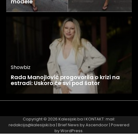
modele
Showbiz
Rada Manojlović progovorila o krizi na
estradi: Uskoro će svi pod šator
Najnovije
Najčitanije
Copyright © 2026
Kalesijski.ba
I KONTAKT: mail:
redakcija@kalesijski.ba | Brief News by
Ascendoor
| Powered
by
WordPress
.