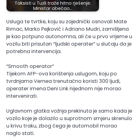
Taksisti u Tuzli traže hitno rješenje:
Ministar obećao…
Usluga te tvrtke, koju su zajednički osnovali Mate
Rimac, Marko Pejković i Adriano Mudri, zamišljena
je kao potpuno autonomna, ali će u prvo vrijeme u
vozilu biti prisutan “ljudski operater” u slučaju da je
potrebna intervencija.
“Smooth operator”
Tijekom AFP-ova korištenja uslugom, koju po
tvrdnjama Vernea trenutačno koristi 300 ljudi,
operater imena Deni Link nijednom nije morao
intervenirati.
Uglavnom glatka vožnja prekinuta je samo kada je
vozilo koje je dolazilo u suprotnom smjeru skrenulo
u krivu traku, zbog čega je automobil morao
naglo stati.