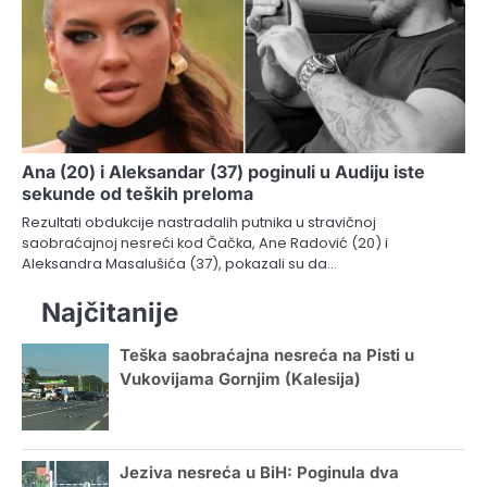
Ana (20) i Aleksandar (37) poginuli u Audiju iste
sekunde od teških preloma
Rezultati obdukcije nastradalih putnika u stravičnoj
saobraćajnoj nesreći kod Čačka, Ane Radović (20) i
Aleksandra Masalušića (37), pokazali su da…
Najčitanije
Teška saobraćajna nesreća na Pisti u
Vukovijama Gornjim (Kalesija)
Jeziva nesreća u BiH: Poginula dva