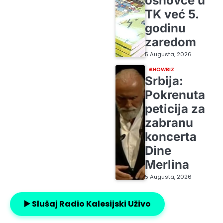
osnovce u
TK već 5.
godinu
zaredom
5 Augusta, 2026
SHOWBIZ
Srbija:
Pokrenuta
peticija za
zabranu
koncerta
Dine
Merlina
5 Augusta, 2026
▶️ Slušaj Radio Kalesijski Uživo