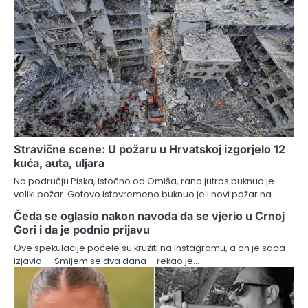
Stravične scene: U požaru u Hrvatskoj izgorjelo 12
kuća, auta, uljara
Na području Piska, istočno od Omiša, rano jutros buknuo je
veliki požar. Gotovo istovremeno buknuo je i novi požar na…
Čeda se oglasio nakon navoda da se vjerio u Crnoj
Gori i da je podnio prijavu
Ove spekulacije počele su kružiti na Instagramu, a on je sada
izjavio: – Smijem se dva dana – rekao je…