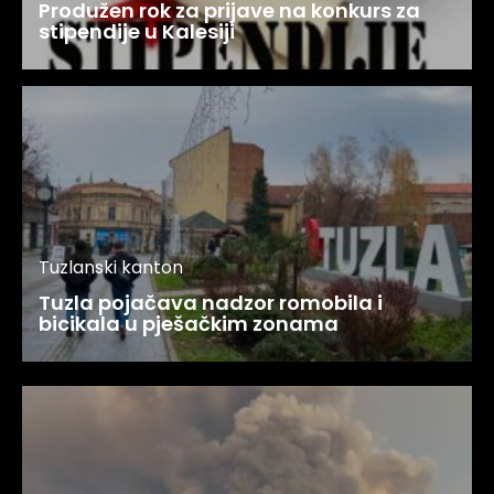
Produžen rok za prijave na konkurs za
stipendije u Kalesiji
Tuzlanski kanton
Tuzla pojačava nadzor romobila i
bicikala u pješačkim zonama