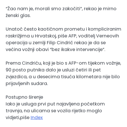
“Žao nam je, morali smo zakočiti”, rekao je mirno
ženski glas.
Unatoč često kaotičnom prometu i kompliciranim
raskrižjima u Hrvatskoj, piše AFP, voditelj Verneovih
operacija u zemlji Filip Cindrić rekao je da se
većina vožnji obavi “bez ikakve intervencije”.
Prema Cindriću, koji je bio s AFP-om tijekom vožnje,
90 posto putnika dalo je usluzi četiri ili pet
zvjezdica, a u desecima tisuća kilometara nije bilo
prijavljenih sudara.
Postupno širenje
Iako je usluga prvi put najavljena početkom
travnja, na ulicama se vozila rijetko moglo
vidjeti,piše
Index