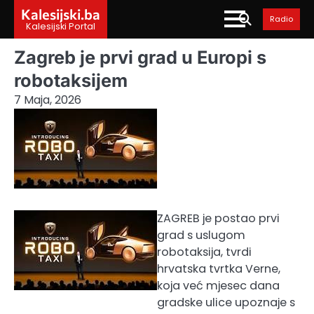
Skip
Kalesijski.ba
Radio
to
Kalesijski Portal
content
Zagreb je prvi grad u Europi s
robotaksijem
7 Maja, 2026
ZAGREB je postao prvi
grad s uslugom
robotaksija, tvrdi
hrvatska tvrtka Verne,
koja već mjesec dana
gradske ulice upoznaje s