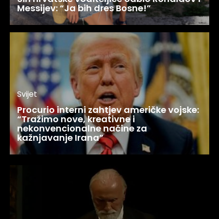
Messijev: “Ja bih dres Bosne!”
Svijet
Procurio interni zahtjev američke vojske:
“Tražimo nove, kreativne i
nekonvencionalne načine za
kažnjavanje Irana”