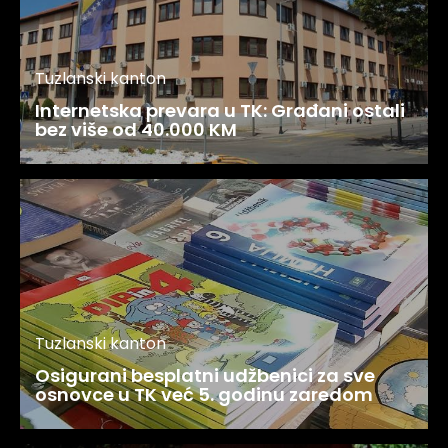
Tuzlanski kanton
Internetska prevara u TK: Građani ostali
bez više od 40.000 KM
Tuzlanski kanton
Osigurani besplatni udžbenici za sve
osnovce u TK već 5. godinu zaredom