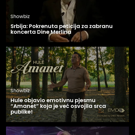
Showbiz
Srbija: Pokrenuta peticija za zabranu
koncerta Dine Merlina
Showbiz
Hule objavio emotivnu pjesmu
“Amanet” koja je već osvojila srca
publike!