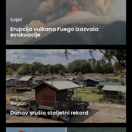
Svijet
Erupcija vulkana Fuego izazvala
evakuacije
Region
Dunav srušio stoljetni rekord