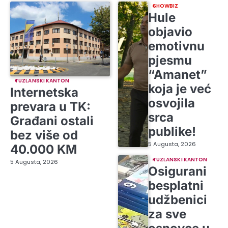
SHOWBIZ
Hule
objavio
emotivnu
pjesmu
“Amanet”
TUZLANSKI KANTON
koja je već
Internetska
osvojila
prevara u TK:
srca
Građani ostali
publike!
bez više od
5 Augusta, 2026
40.000 KM
TUZLANSKI KANTON
5 Augusta, 2026
Osigurani
besplatni
udžbenici
za sve