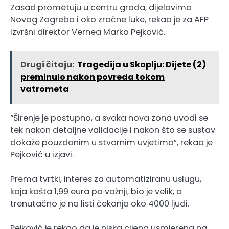
Zasad prometuju u centru grada, dijelovima
Novog Zagreba i oko zračne luke, rekao je za AFP
izvršni direktor Vernea Marko Pejković.
Drugi čitaju:
Tragedija u Skoplju: Dijete (2)
preminulo nakon povreda tokom
vatrometa
“Širenje je postupno, a svaka nova zona uvodi se
tek nakon detaljne validacije i nakon što se sustav
dokaže pouzdanim u stvarnim uvjetima”, rekao je
Pejković u izjavi.
Prema tvrtki, interes za automatiziranu uslugu,
koja košta 1,99 eura po vožnji, bio je velik, a
trenutačno je na listi čekanja oko 4000 ljudi.
Pejković je rekao da je niska cijena usmjerena na