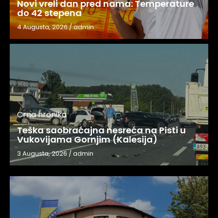
Novi vreli dan pred nama: Temperature
do 42 stepena
4 Augusta, 2026
/
admin
Crna hronika
Teška saobraćajna nesreća na Pisti u
Vukovijama Gornjim (Kalesija)
3 Augusta, 2026
/
admin