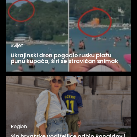
Svijet
Ukrajinski dron pogodio rusku plažu
punu kupača, širi se stravičan snimak
Region
Sin hrvatske voditeljice odbio Ronaldov i