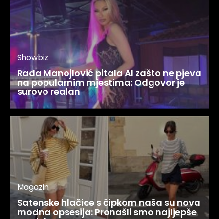
Showbiz
Rada Manojlović pitala AI zašto ne pjeva
na popularnim mjestima: Odgovor je
surovo realan
Magazin
Satenske hlačice s čipkom naša su nova
modna opsesija: Pronašli smo najljepše