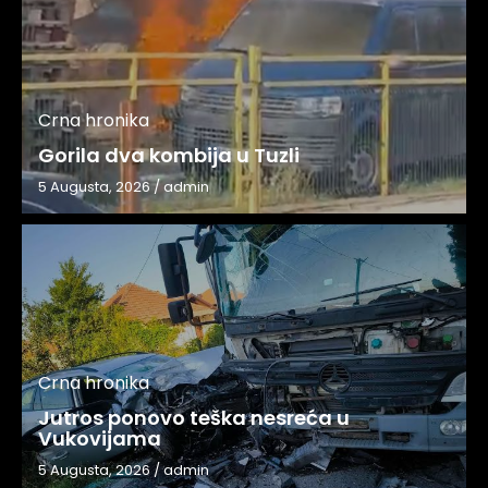
Crna hronika
Gorila dva kombija u Tuzli
5 Augusta, 2026
/
admin
Crna hronika
Jutros ponovo teška nesreća u
Vukovijama
5 Augusta, 2026
/
admin