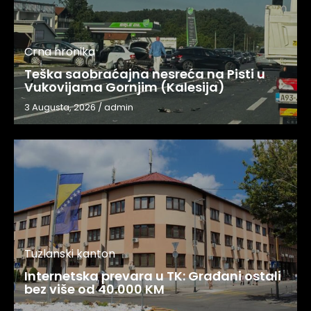
Crna hronika
Teška saobraćajna nesreća na Pisti u
Vukovijama Gornjim (Kalesija)
3 Augusta, 2026
/
admin
Tuzlanski kanton
Internetska prevara u TK: Građani ostali
bez više od 40.000 KM