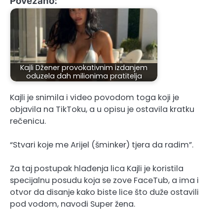
Povezano:
Kajli Džener provokativnim izdanjem
oduzela dah milionima pratitelja
Kajli je snimila i video povodom toga koji je
objavila na TikToku, a u opisu je ostavila kratku
rečenicu.
“Stvari koje me Arijel (šminker) tjera da radim”.
Za taj postupak hlađenja lica Kajli je koristila
specijalnu posudu koja se zove FaceTub, a ima i
otvor da disanje kako biste lice što duže ostavili
pod vodom, navodi Super žena.