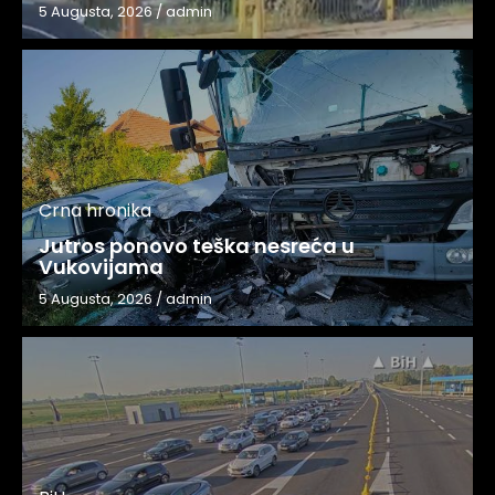
5 Augusta, 2026
/
admin
Crna hronika
Jutros ponovo teška nesreća u
Vukovijama
5 Augusta, 2026
/
admin