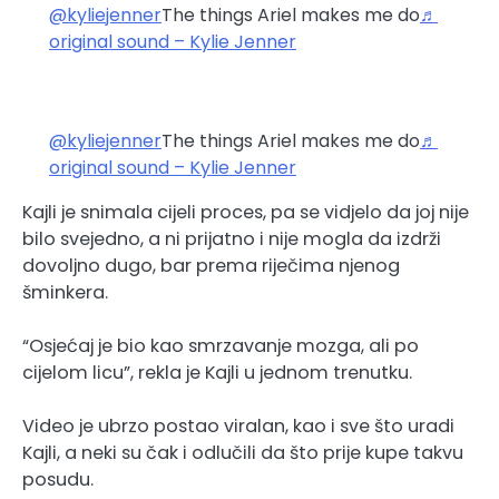
@kyliejenner
The things Ariel makes me do
♬
original sound – Kylie Jenner
@kyliejenner
The things Ariel makes me do
♬
original sound – Kylie Jenner
Kajli je snimala cijeli proces, pa se vidjelo da joj nije
bilo svejedno, a ni prijatno i nije mogla da izdrži
dovoljno dugo, bar prema riječima njenog
šminkera.
“Osjećaj je bio kao smrzavanje mozga, ali po
cijelom licu”, rekla je Kajli u jednom trenutku.
Video je ubrzo postao viralan, kao i sve što uradi
Kajli, a neki su čak i odlučili da što prije kupe takvu
posudu.