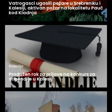
Vatrogasci ugasili požare u Srebreniku i
Kalesiji, aktivan požar na lokalitetu Pauč
kod Kladnja
Kalesija
Produžen rok za prijave na konkurs za
stipendije u Kalesiji