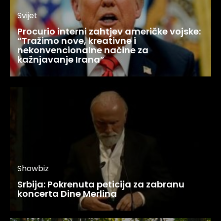
Svijet
Procurio interni zahtjev američke vojske:
“Tražimo nove, kreativne i
nekonvencionalne načine za
kažnjavanje Irana”
Showbiz
Srbija: Pokrenuta peticija za zabranu
koncerta Dine Merlina