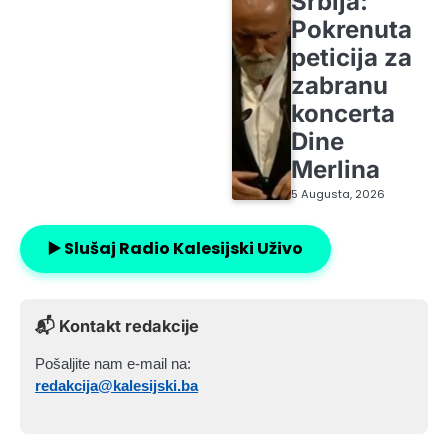
Srbija:
Pokrenuta
peticija za
zabranu
koncerta
Dine
Merlina
5 Augusta, 2026
▶️ Slušaj Radio Kalesijski Uživo
📬 Kontakt redakcije
Pošaljite nam e-mail na:
redakcija@kalesijski.ba