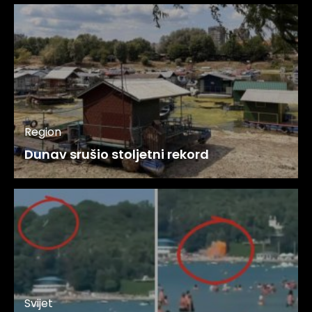
Region
Dunav srušio stoljetni rekord
Svijet