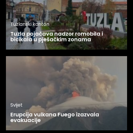
Tuzlanski kanton
Tuzla pojačava nadzor romobila i
bicikala u pješačkim zonama
Svijet
Erupcija vulkana Fuego izazvala
evakuacije