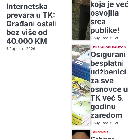
koja je već
Internetska
osvojila
prevara u TK:
srca
Građani ostali
publike!
bez više od
5 Augusta, 2026
40.000 KM
TUZLANSKI KANTON
5 Augusta, 2026
Osigurani
besplatni
udžbenici
za sve
osnovce u
TK već 5.
godinu
zaredom
5 Augusta, 2026
SHOWBIZ