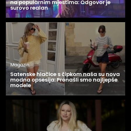
na popularnim mjestima: Odgovor je
surovo realan
Magazin
Satenske hlačice s čipkom naša su nova
modna opsesija: Pronašli smo najljepše
modele