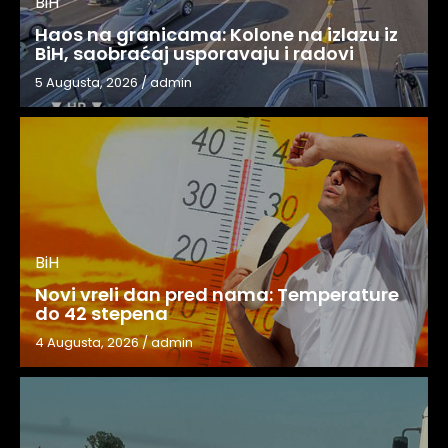
BiH
Haos na granicama: Kolone na izlazu iz
BiH, saobraćaj usporavaju i radovi
5 Augusta, 2026
/
admin
BiH
Novi vreli dan pred nama: Temperature
do 42 stepena
4 Augusta, 2026
/
admin