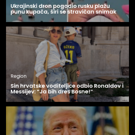
Ukrajinski dron pogodio rusku plažu
punu kupača, širi se stravičan snimak
Region
Sin hrvatske voditeljice odbio Ronaldov i
Messijev: “Ja bih dres Bosne!”