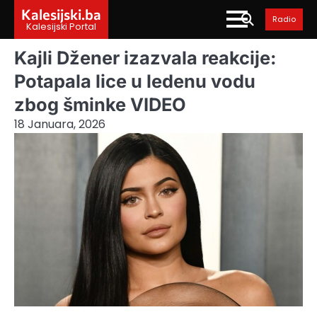
Skip
Kalesijski.ba
Radio
to
Kalesijski Portal
content
Kajli Džener izazvala reakcije:
Potapala lice u ledenu vodu
zbog šminke VIDEO
18 Januara, 2026