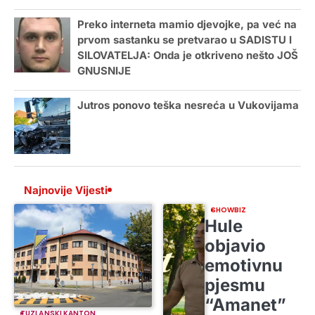
Preko interneta mamio djevojke, pa već na
prvom sastanku se pretvarao u SADISTU I
SILOVATELJA: Onda je otkriveno nešto JOŠ
GNUSNIJE
Jutros ponovo teška nesreća u Vukovijama
Najnovije Vijesti
SHOWBIZ
Hule
objavio
emotivnu
pjesmu
“Amanet”
TUZLANSKI KANTON