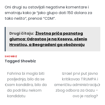
Oni drugi su ostavljali negativne komentare i
smatraju kako je “jako glupo dati 150 dolara za
tako nešto”, prenosi “CDM”.
Drugi čitaju:
Životna priča poznatog
glumca: Odrastao je na Kosovu, oženio
Hrvaticu, a Beograđani ga obožavaju
SHOWBIZ
Tagged
Showbiz
Fahrina bi mogla biti
Izrael prvi put javno
Navigacija
posljednja, bilo da se
kritikovao TRUMPA i
članaka
sam kandidira, bilo da
američku administraciju
da podršku nekom
zbog odbora za Gazu –
kandidatu
ovo je razlog?