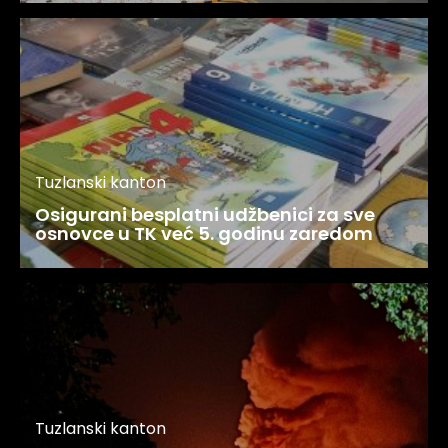
Tuzlanski kanton
Osigurani besplatni udžbenici za sve
osnovce u TK već 5. godinu zaredom
Tuzlanski kanton