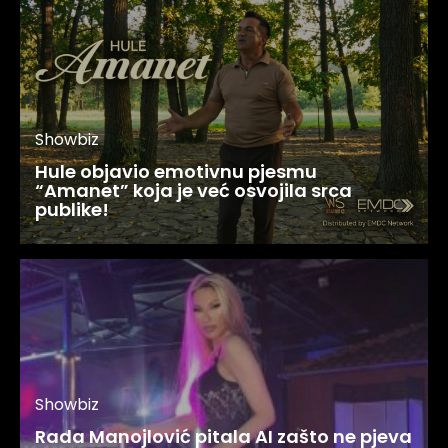
Showbiz
Hule objavio emotivnu pjesmu
“Amanet” koja je već osvojila srca
publike!
Showbiz
Rada Manojlović pitala AI zašto ne pjeva