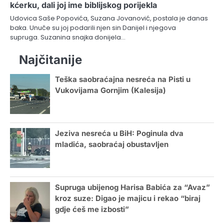
kćerku, dali joj ime biblijskog porijekla
Udovica Saše Popovića, Suzana Jovanović, postala je danas
baka. Unuče su joj podarili njen sin Danijel i njegova
supruga. Suzanina snajka donijela…
Najčitanije
Teška saobraćajna nesreća na Pisti u
Vukovijama Gornjim (Kalesija)
Jeziva nesreća u BiH: Poginula dva
mladića, saobraćaj obustavljen
Supruga ubijenog Harisa Babića za “Avaz”
kroz suze: Digao je majicu i rekao “biraj
gdje ćeš me izbosti”