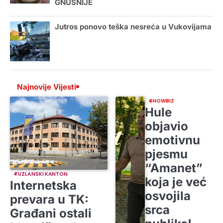
GNUSNIJE
Jutros ponovo teška nesreća u Vukovijama
Najnovije Vijesti
SHOWBIZ
Hule
objavio
emotivnu
pjesmu
“Amanet”
TUZLANSKI KANTON
koja je već
Internetska
osvojila
prevara u TK:
srca
Građani ostali