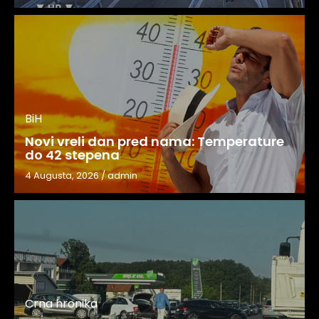
BiH
Novi vreli dan pred nama: Temperature
do 42 stepena
4 Augusta, 2026
/
admin
Crna hronika