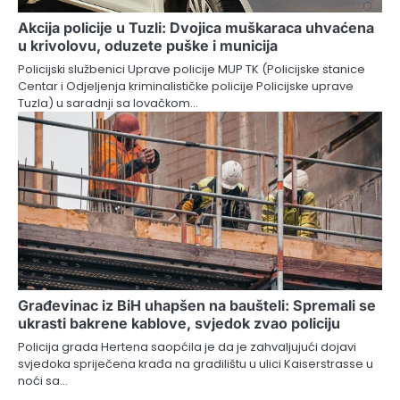
Akcija policije u Tuzli: Dvojica muškaraca uhvaćena
u krivolovu, oduzete puške i municija
Policijski službenici Uprave policije MUP TK (Policijske stanice
Centar i Odjeljenja kriminalističke policije Policijske uprave
Tuzla) u saradnji sa lovačkom…
Građevinac iz BiH uhapšen na baušteli: Spremali se
ukrasti bakrene kablove, svjedok zvao policiju
Policija grada Hertena saopćila je da je zahvaljujući dojavi
svjedoka spriječena krađa na gradilištu u ulici Kaiserstrasse u
noći sa…