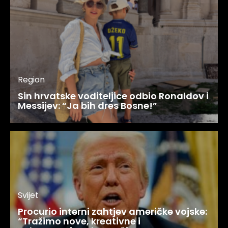
Region
Sin hrvatske voditeljice odbio Ronaldov i
Messijev: “Ja bih dres Bosne!”
Svijet
Procurio interni zahtjev američke vojske:
“Tražimo nove, kreativne i