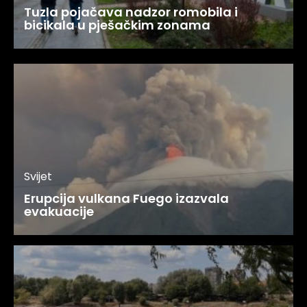
Tuzla pojačava nadzor romobila i
bicikala u pješačkim zonama
Svijet
Erupcija vulkana Fuego izazvala
evakuacije