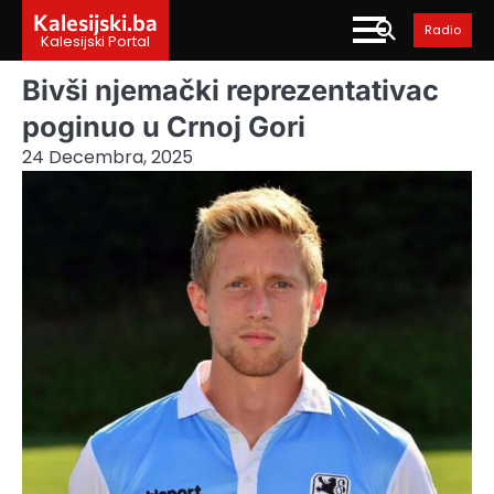
Skip
Kalesijski.ba
Radio
to
Kalesijski Portal
content
Bivši njemački reprezentativac
poginuo u Crnoj Gori
24 Decembra, 2025