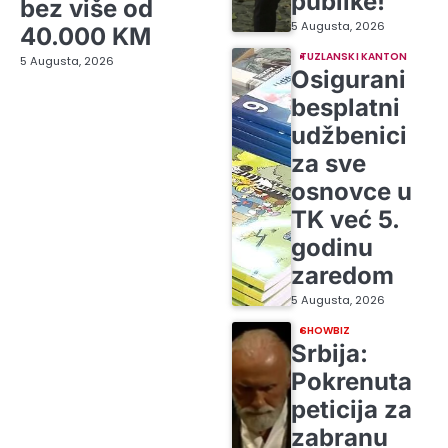
publike!
bez više od
5 Augusta, 2026
40.000 KM
TUZLANSKI KANTON
5 Augusta, 2026
Osigurani
besplatni
udžbenici
za sve
osnovce u
TK već 5.
godinu
zaredom
5 Augusta, 2026
SHOWBIZ
Srbija:
Pokrenuta
peticija za
zabranu