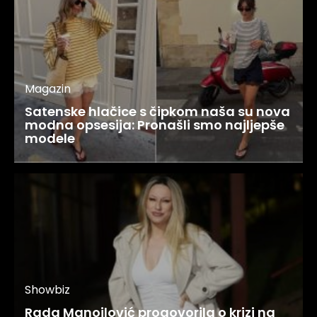
Magazin
Satenske hlačice s čipkom naša su nova
modna opsesija: Pronašli smo najljepše
modele
Showbiz
Rada Manojlović progovorila o krizi na