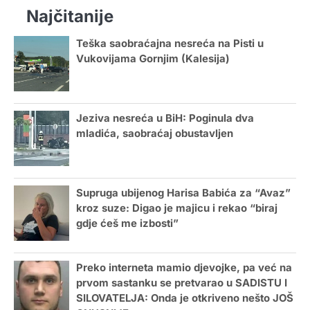
Najčitanije
Teška saobraćajna nesreća na Pisti u
Vukovijama Gornjim (Kalesija)
Jeziva nesreća u BiH: Poginula dva
mladića, saobraćaj obustavljen
Supruga ubijenog Harisa Babića za “Avaz”
kroz suze: Digao je majicu i rekao “biraj
gdje ćeš me izbosti”
Preko interneta mamio djevojke, pa već na
prvom sastanku se pretvarao u SADISTU I
SILOVATELJA: Onda je otkriveno nešto JOŠ