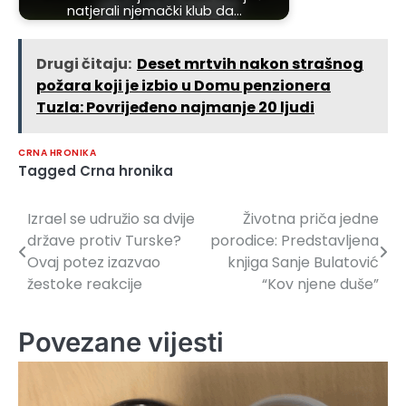
natjerali njemački klub da…
Drugi čitaju:
Deset mrtvih nakon strašnog
požara koji je izbio u Domu penzionera
Tuzla: Povrijeđeno najmanje 20 ljudi
CRNA HRONIKA
Tagged
Crna hronika
Izrael se udružio sa dvije
Životna priča jedne
Navigacija
države protiv Turske?
porodice: Predstavljena
članaka
Ovaj potez izazvao
knjiga Sanje Bulatović
žestoke reakcije
“Kov njene duše”
Povezane vijesti