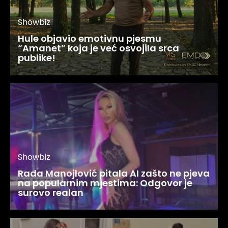
Showbiz
Hule objavio emotivnu pjesmu
“Amanet” koja je već osvojila srca
publike!
Showbiz
Rada Manojlović pitala AI zašto ne pjeva
na popularnim mjestima: Odgovor je
surovo realan