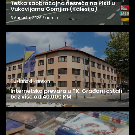
Teška saobraćajna nesreća na Pisti u
Vukovijama Gornjim (Kalesija)
3 Augusta, 2026
/
admin
Tuzlanski kanton
Internetska prevara u TK: Građani ostali
bez više od 40.000 KM