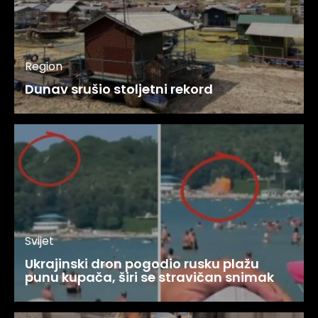
Region
Dunav srušio stoljetni rekord
Svijet
Ukrajinski dron pogodio rusku plažu
punu kupača, širi se stravičan snimak