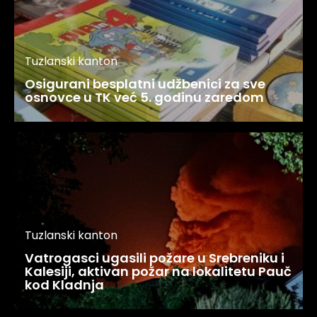
Tuzlanski kanton
Osigurani besplatni udžbenici za sve
osnovce u TK već 5. godinu zaredom
Tuzlanski kanton
Vatrogasci ugasili požare u Srebreniku i
Kalesiji, aktivan požar na lokalitetu Pauč
kod Kladnja