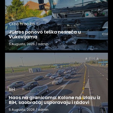
Crna hronika
Jutros ponovo teška nesreća u
Vukovijama
5 Augusta, 2026
/
admin
BiH
Haos na granicama: Kolone na izlazu iz
BiH, saobraćaj usporavaju i radovi
5 Augusta, 2026
/
admin