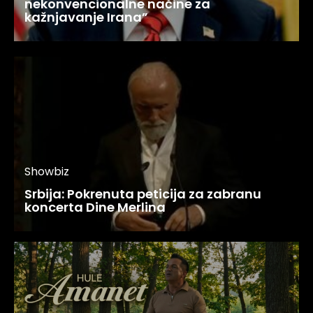
nekonvencionalne načine za
kažnjavanje Irana”
Showbiz
Srbija: Pokrenuta peticija za zabranu
koncerta Dine Merlina