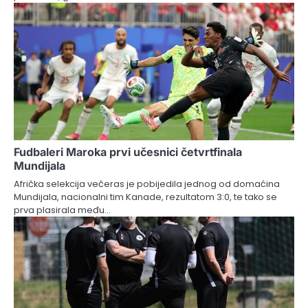
Fudbaleri Maroka prvi učesnici četvrtfinala
Mundijala
Afrička selekcija večeras je pobijedila jednog od domaćina
Mundijala, nacionalni tim Kanade, rezultatom 3:0, te tako se
prva plasirala među…