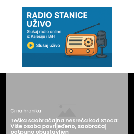
Crna hronika
Teška saobraćajna nesreća kod Stoca:
Više osoba povrijeđeno, saobraćaj
potpuno obustavljen