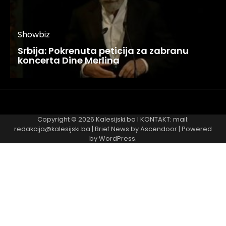
Showbiz
Srbija: Pokrenuta peticija za zabranu
koncerta Dine Merlina
Najnovije
Najčitanije
Copyright © 2026
Kalesijski.ba
I KONTAKT: mail:
redakcija@kalesijski.ba | Brief News by
Ascendoor
| Powered
by
WordPress
.