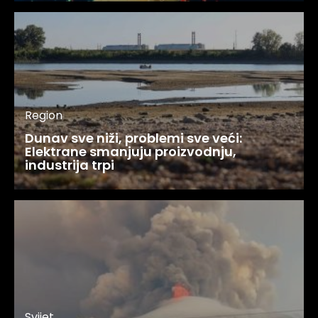
Region
Dunav sve niži, problemi sve veći:
Elektrane smanjuju proizvodnju,
industrija trpi
Svijet