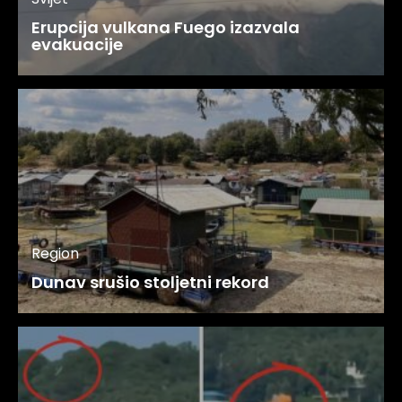
Erupcija vulkana Fuego izazvala
evakuacije
Region
Dunav srušio stoljetni rekord