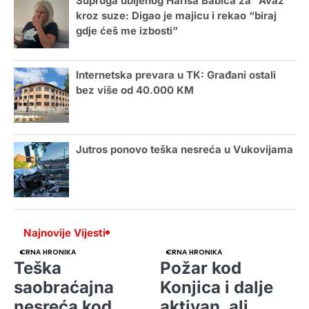
Supruga ubijenog Harisa Babića za “Avaz”
kroz suze: Digao je majicu i rekao “biraj
gdje ćeš me izbosti”
Internetska prevara u TK: Građani ostali
bez više od 40.000 KM
Jutros ponovo teška nesreća u Vukovijama
Najnovije Vijesti
CRNA HRONIKA
CRNA HRONIKA
Teška
Požar kod
saobraćajna
Konjica i dalje
nesreća kod
aktivan, ali