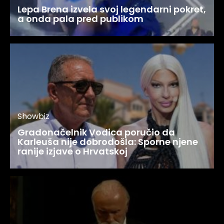
Lepa Brena izvela svoj legendarni pokret,
a onda pala pred publikom
Showbiz
Gradonačelnik Vodica poručio da
Karleuša nije dobrodošla: Sporne njene
ranije izjave o Hrvatskoj