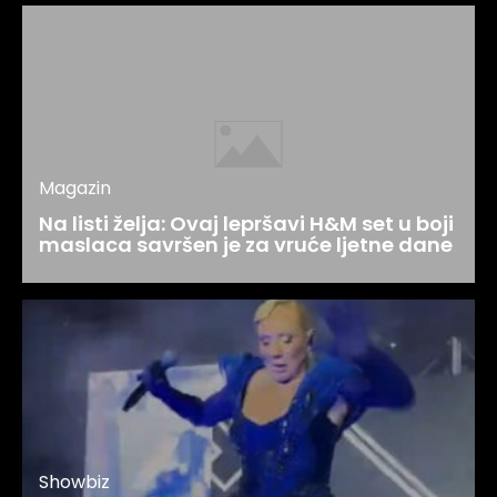
Magazin
Na listi želja: Ovaj lepršavi H&M set u boji
maslaca savršen je za vruće ljetne dane
Showbiz