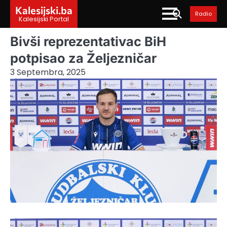
Skip
Kalesijski.ba
Radio
to
Kalesijski Portal
content
Bivši reprezentativac BiH
potpisao za Željezničar
3 Septembra, 2025