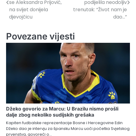
članaka
se Aleksandra Prijović,
podijelila neodoljiv
na svijet donijela
trenutak: “Život nam je
djevojčicu
dao…”
Povezane vijesti
Džeko govorio za Marcu: U Brazilu nismo prošli
dalje zbog nekoliko sudijskih grešaka
Kapiten fudbalske reprezentacije Bosne i Hercegovine Edin
Džeko dao je intervju za špansku Marcu uoči početka Svjetskog
prvenstva, govoreći o…