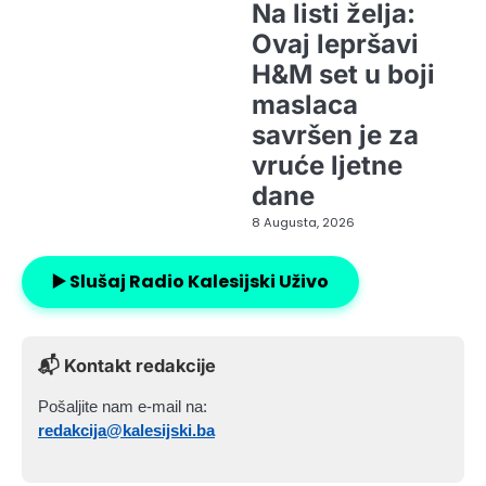
Na listi želja:
Ovaj lepršavi
H&M set u boji
maslaca
savršen je za
vruće ljetne
dane
8 Augusta, 2026
▶️ Slušaj Radio Kalesijski Uživo
📬 Kontakt redakcije
Pošaljite nam e-mail na:
redakcija@kalesijski.ba