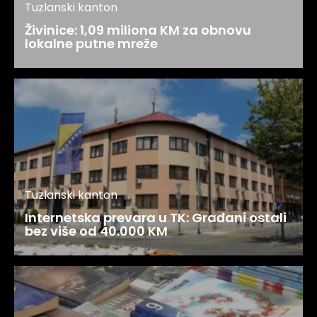
Tuzlanski kanton
Živinice: 1,09 miliona KM za obnovu
lokalne putne mreže
Tuzlanski kanton
Internetska prevara u TK: Građani ostali
bez više od 40.000 KM