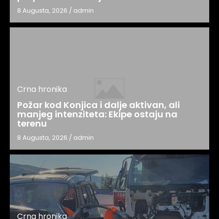
8 Augusta, 2026
/
admin
Crna hronika
Požar kod Konjica i dalje aktivan, ali
manjeg intenziteta: Ekipe ostaju na
terenu
8 Augusta, 2026
/
admin
Crna hronika