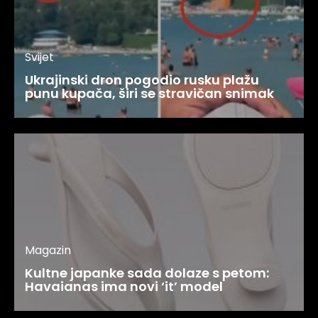
Svijet
Ukrajinski dron pogodio rusku plažu
punu kupača, širi se stravičan snimak
Magazin
Kultne japanke sada dolaze s petom:
Havaianas ima novi ‘it’ model