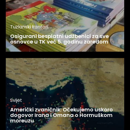
Tuzlanski kanton
Osigurani besplatni udžbenici za sve
osnovce u TK već 5. godinu zaredom
Svijet
Američki zvaničnik: Očekujemo uskoro
dogovor Irana i Omana o Hormuškom
moreuzu