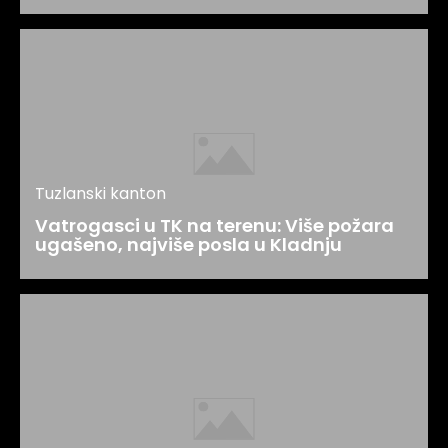
Tuzlanski kanton
Vatrogasci u TK na terenu: Više požara
ugašeno, najviše posla u Kladnju