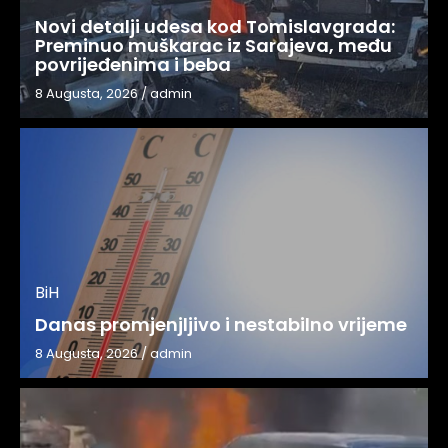
Novi detalji udesa kod Tomislavgrada:
Preminuo muškarac iz Sarajeva, među
povrijeđenima i beba
8 Augusta, 2026
/
admin
BiH
Danas promjenjljivo i nestabilno vrijeme
8 Augusta, 2026
/
admin