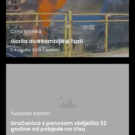
Crna hronika
Gorila dva kombija u Tuzli
5 Augusta, 2026
/
admin
Tuzlanski kanton
Gračanica s ponosom obilježila 32
godine od pobjede na Visu