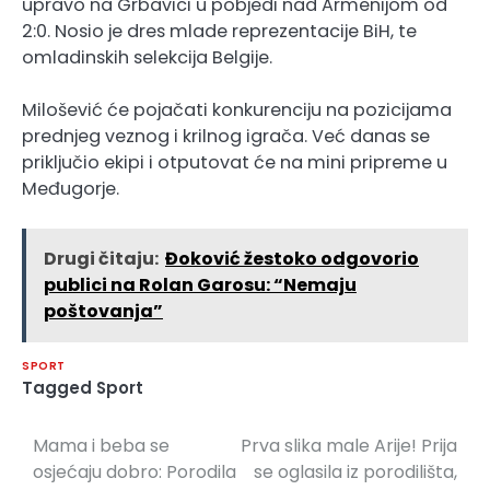
upravo na Grbavici u pobjedi nad Armenijom od
2:0. Nosio je dres mlade reprezentacije BiH, te
omladinskih selekcija Belgije.
Milošević će pojačati konkurenciju na pozicijama
prednjeg veznog i krilnog igrača. Već danas se
priključio ekipi i otputovat će na mini pripreme u
Međugorje.
Drugi čitaju:
Đoković žestoko odgovorio
publici na Rolan Garosu: “Nemaju
poštovanja”
SPORT
Tagged
Sport
Mama i beba se
Prva slika male Arije! Prija
Navigacija
osjećaju dobro: Porodila
se oglasila iz porodilišta,