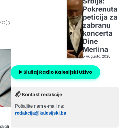
Srbija:
Pokrenuta
peticija za
DEO)
zabranu
koncerta
Dine
Merlina
5 Augusta, 2026
▶️ Slušaj Radio Kalesijski Uživo
📬 Kontakt redakcije
Pošaljite nam e-mail na:
u
redakcija@kalesijski.ba
skali