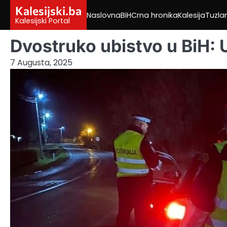
Skip
Kalesijski.ba
Naslovna
BiH
Crna hronika
Kalesija
Tuzla
to
Kalesijski Portal
content
Dvostruko ubistvo u BiH: 
7 Augusta, 2025