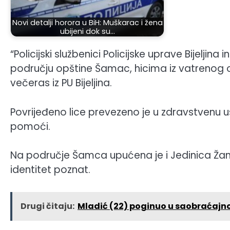
Novi detalji horora u BiH: Muškarac i žena
ubijeni dok su…
“Policijski službenici Policijske uprave Bijeljina 
području opštine Šamac, hicima iz vatrenog or
večeras iz PU Bijeljina.
Povrijeđeno lice prevezeno je u zdravstvenu 
pomoći.
Na područje Šamca upućena je i Jedinica Žandar
identitet poznat.
Drugi čitaju:
Mladić (22) poginuo u saobraćajno