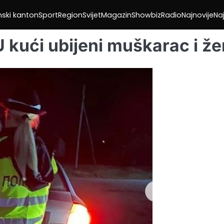
nski kanton
Sport
Region
Svijet
Magazin
Showbiz
Radio
Najnovije
Naj
U kući ubijeni muškarac i ž