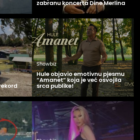
zabranu koncerta Dine Merlina
Showbiz
Hule objavio emotivnu pjesmu
“Amanet” koja je već osvojila
 rekord
srca publike!