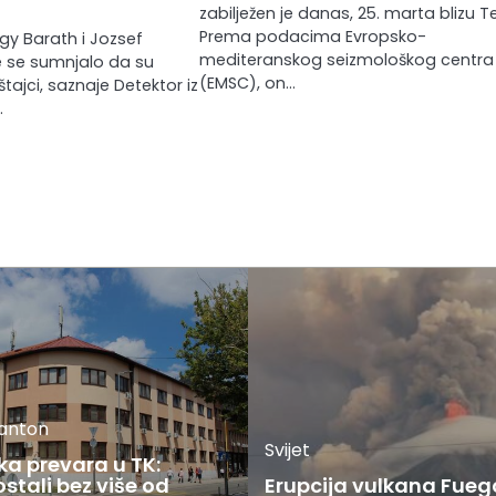
zabilježen je danas, 25. marta blizu T
Prema podacima Evropsko-
gy Barath i Jozsef
mediteranskog seizmološkog centra
e se sumnjalo da su
(EMSC), on…
ajci, saznaje Detektor iz
…
kanton
Svijet
ka prevara u TK:
stali bez više od
Erupcija vulkana Fueg