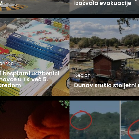
M
izazvala evakuacije
kanton
 besplatni udžbenici
Region
novce u TK već 5.
zaredom
Dunav srušio stoljetni