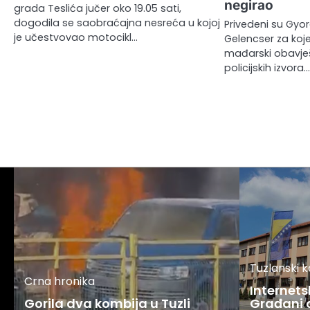
negirao
grada Teslića jučer oko 19.05 sati,
dogodila se saobraćajna nesreća u kojoj
Privedeni su Gyor
je učestvovao motocikl…
Gelencser za koj
mađarski obavješt
policijskih izvora.
Tuzlanski 
Crna hronika
Internets
Gorila dva kombija u Tuzli
Građani o