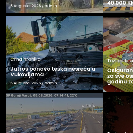
40.000 K
5 Augusta, 2026
/
admin
Crna hronika
Tuzlanski 
Jutros ponovo teška nesreća u
Osigurani
Vukovijama
za sve os
godinu 
5 Augusta, 2026
/
admin
BiH