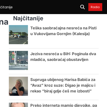
čitanije
Radio
Najčitanije
ena
Teška saobraćajna nesreća na Pisti
u Vukovijama Gornjim (Kalesija)
Jeziva nesreća u BiH: Poginula dva
mladića, saobraćaj obustavljen
Supruga ubijenog Harisa Babića za
“Avaz” kroz suze: Digao je majicu i
rekao “biraj gdje ćeš me izbosti”
Preko interneta mamio djevojke, pa