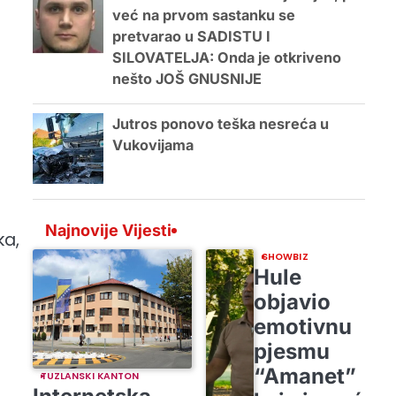
već na prvom sastanku se
pretvarao u SADISTU I
SILOVATELJA: Onda je otkriveno
nešto JOŠ GNUSNIJE
Jutros ponovo teška nesreća u
Vukovijama
Najnovije Vijesti
ka,
SHOWBIZ
Hule
objavio
emotivnu
pjesmu
“Amanet”
TUZLANSKI KANTON