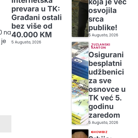
Internetska
koja je već
prevara u TK:
osvojila
Građani ostali
srca
bez više od
publike!
0 na
40.000 KM
5 Augusta, 2026
 je
5 Augusta, 2026
TUZLANSKI
KANTON
Osigurani
besplatni
udžbenici
za sve
osnovce u
TK već 5.
godinu
zaredom
5 Augusta, 2026
SHOWBIZ