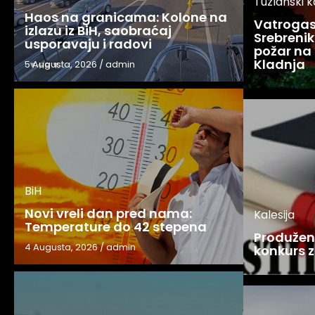
Tuzlanski 
Haos na granicama: Kolone na
Vatrogasc
izlazu iz BiH, saobraćaj
Srebreniku
usporavaju i radovi
požar na 
Kladnja
5 Augusta, 2026
/
admin
BiH
Novi vreli dan pred nama:
Kalesija
Temperature do 42 stepena
Produžen 
4 Augusta, 2026
/
admin
konkurs z