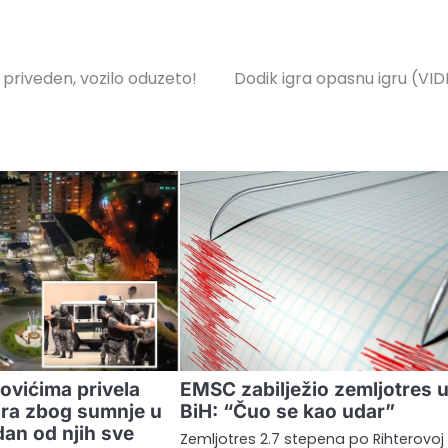
 priveden, vozilo oduzeto!
Dodik igra opasnu igru (VI
novićima privela
EMSC zabilježio zemljotres 
ra zbog sumnje u
BiH: “Čuo se kao udar”
dan od njih sve
Zemljotres 2.7 stepena po Rihterovoj 