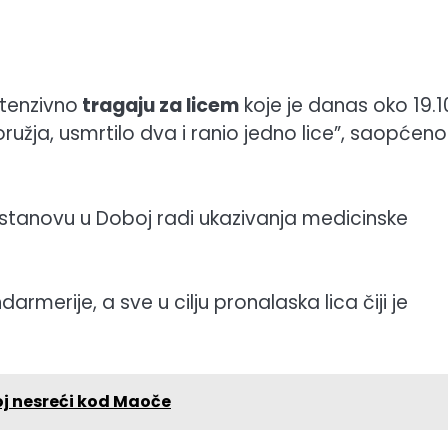
intenzivno
tragaju za licem
koje je danas oko 19.1
užja, usmrtilo dva i ranio jedno lice”, saopćeno
ustanovu u Doboj radi ukazivanja medicinske
merije, a sve u cilju pronalaska lica čiji je
j nesreći kod Maoče