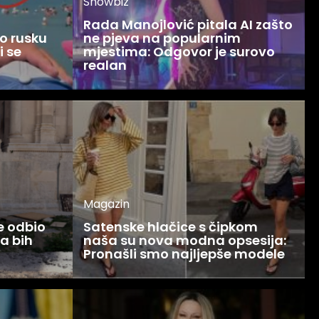
Showbiz
Rada Manojlović pitala AI zašto
o rusku
ne pjeva na popularnim
i se
mjestima: Odgovor je surovo
realan
Magazin
ce odbio
Satenske hlačice s čipkom
Ja bih
naša su nova modna opsesija:
Pronašli smo najljepše modele