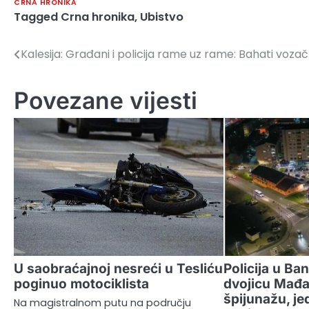
CRNA HRONIKA
Tagged
Crna hronika
,
Ubistvo
Kalesija: Građani i policija rame uz rame: Bahati vozač
Navigacija
članaka
Povezane vijesti
U saobraćajnoj nesreći u Tesliću
Policija u Ba
poginuo motociklista
dvojicu Mađa
špijunažu, je
Na magistralnom putu na području