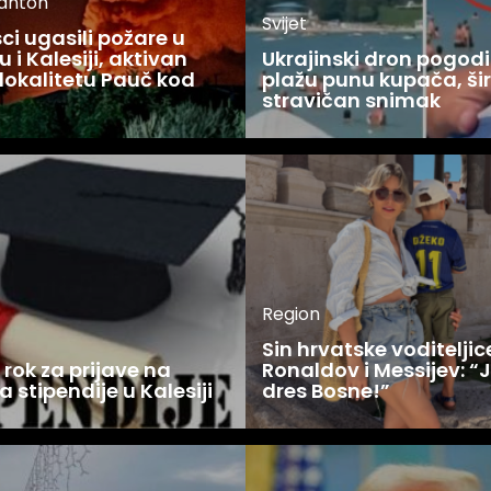
kanton
Svijet
i ugasili požare u
 i Kalesiji, aktivan
Ukrajinski dron pogodi
lokalitetu Pauč kod
plažu punu kupača, šir
stravičan snimak
Region
Sin hrvatske voditelji
rok za prijave na
Ronaldov i Messijev: “
a stipendije u Kalesiji
dres Bosne!”