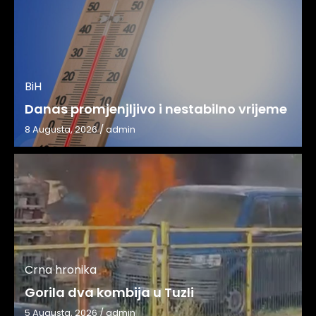
BiH
Danas promjenjljivo i nestabilno vrijeme
8 Augusta, 2026
/
admin
Crna hronika
Gorila dva kombija u Tuzli
5 Augusta, 2026
/
admin