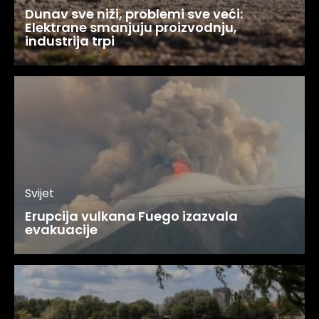
Dunav sve niži, problemi sve veći:
Elektrane smanjuju proizvodnju,
industrija trpi
Svijet
Erupcija vulkana Fuego izazvala
evakuacije