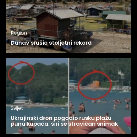
Region
Dunav srušio stoljetni rekord
Svijet
Ukrajinski dron pogodio rusku plažu
punu kupača, širi se stravičan snimak