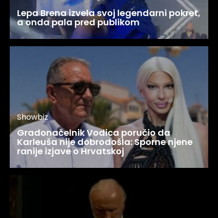
Lepa Brena izvela svoj legendarni pokret,
a onda pala pred publikom
Showbiz
Gradonačelnik Vodica poručio da
Karleuša nije dobrodošla: Sporne njene
ranije izjave o Hrvatskoj