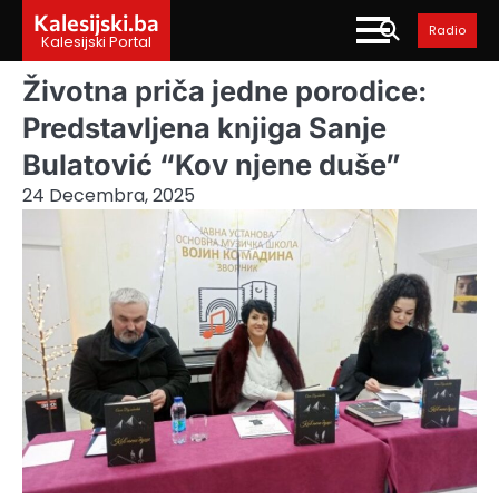
Skip
Kalesijski.ba
Radio
to
Kalesijski Portal
content
Životna priča jedne porodice:
Predstavljena knjiga Sanje
Bulatović “Kov njene duše”
24 Decembra, 2025