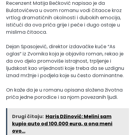
Recenzent Matija Bećković napisao je da
Bulatovićeva u ovom romanu vodi čitaoce kroz
vrtlog dramatičnih okolnosti i dubokih emocija,
ističući da ova priča grije i peče i dugo ostaje u
mislima čitaoca.
Dejan Spasojević, direktor izdavačke kuće “As
oglas” iz Zvornika koja je objavila roman, rekao je
da ovo djelo promoviše istrajnost, trpljenje i
ljudskost kao vrijednosti koje treba da se uzdignu
iznad mržnje i podjela koje su često dominantne.
On kaže da je u romanu opisana složena životna
priča jedne porodice i sa njom povezanih ljudi.
Drugi čitaju:
Haris Džinović: Melini sam
kupio auto od 100.000 eura, a ona meni
ovo…