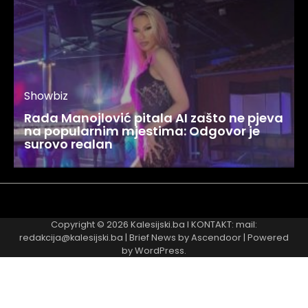
Showbiz
Rada Manojlović pitala AI zašto ne pjeva
na popularnim mjestima: Odgovor je
surovo realan
Najnovije
Najčitanije
Copyright © 2026
Kalesijski.ba
I KONTAKT: mail:
redakcija@kalesijski.ba | Brief News by
Ascendoor
| Powered
by
WordPress
.