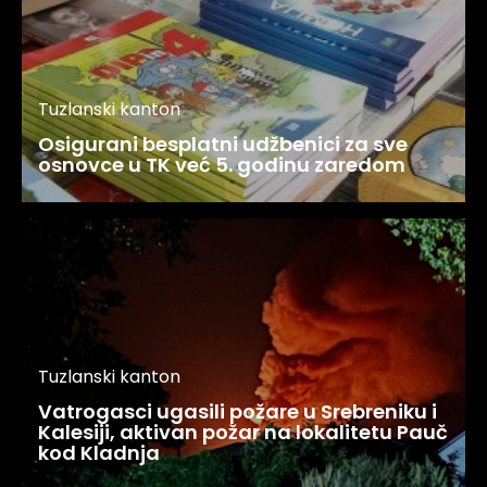
Tuzlanski kanton
Osigurani besplatni udžbenici za sve
osnovce u TK već 5. godinu zaredom
Tuzlanski kanton
Vatrogasci ugasili požare u Srebreniku i
Kalesiji, aktivan požar na lokalitetu Pauč
kod Kladnja