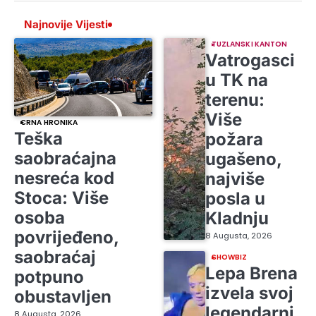
Najnovije Vijesti
TUZLANSKI KANTON
Vatrogasci
u TK na
terenu:
Više
CRNA HRONIKA
Teška
požara
saobraćajna
ugašeno,
nesreća kod
najviše
Stoca: Više
posla u
osoba
Kladnju
povrijeđeno,
8 Augusta, 2026
saobraćaj
SHOWBIZ
Lepa Brena
potpuno
izvela svoj
obustavljen
legendarni
8 Augusta, 2026