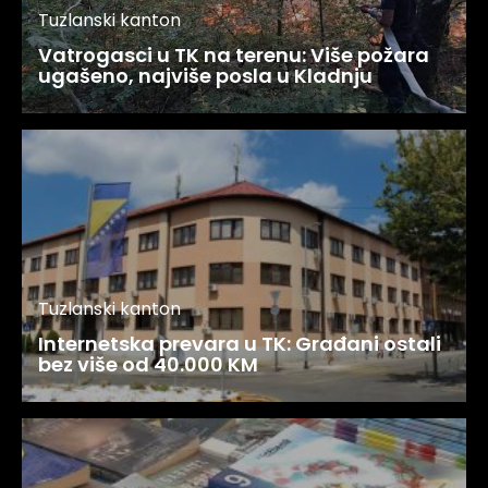
Tuzlanski kanton
Vatrogasci u TK na terenu: Više požara
ugašeno, najviše posla u Kladnju
Tuzlanski kanton
Internetska prevara u TK: Građani ostali
bez više od 40.000 KM