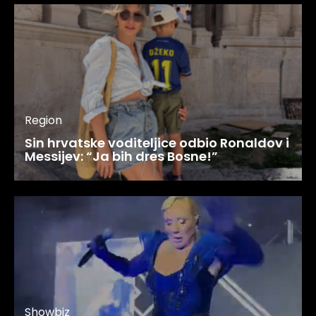
Region
Sin hrvatske voditeljice odbio Ronaldov i
Messijev: “Ja bih dres Bosne!”
Showbiz