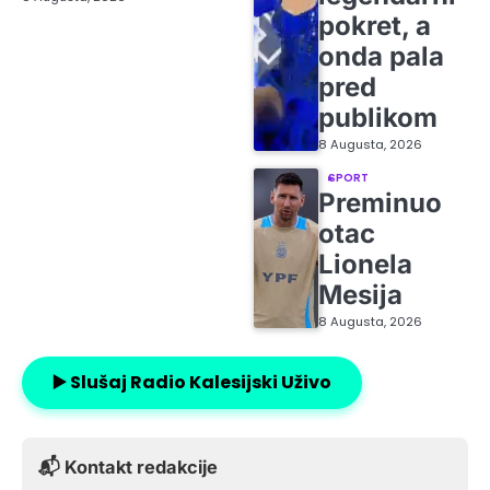
pokret, a
onda pala
pred
publikom
8 Augusta, 2026
SPORT
Preminuo
otac
Lionela
Mesija
8 Augusta, 2026
▶️ Slušaj Radio Kalesijski Uživo
📬 Kontakt redakcije