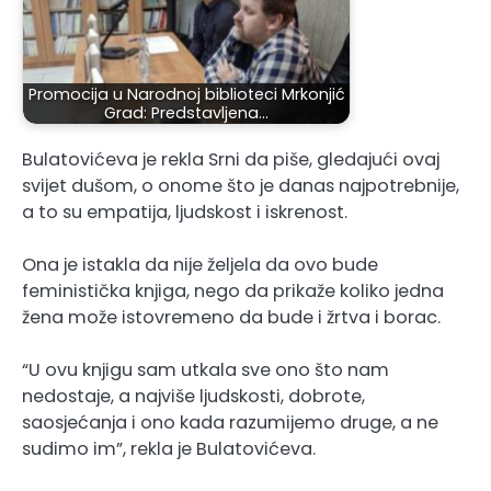
Promocija u Narodnoj biblioteci Mrkonjić
Grad: Predstavljena…
Bulatovićeva je rekla Srni da piše, gledajući ovaj
svijet dušom, o onome što je danas najpotrebnije,
a to su empatija, ljudskost i iskrenost.
Ona je istakla da nije željela da ovo bude
feministička knjiga, nego da prikaže koliko jedna
žena može istovremeno da bude i žrtva i borac.
“U ovu knjigu sam utkala sve ono što nam
nedostaje, a najviše ljudskosti, dobrote,
saosjećanja i ono kada razumijemo druge, a ne
sudimo im”, rekla je Bulatovićeva.