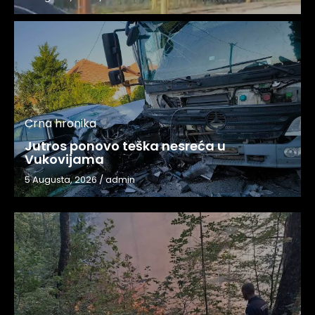
Crna hronika
Jutros ponovo teška nesreća u
Vukovijama
5 Augusta, 2026
/
admin