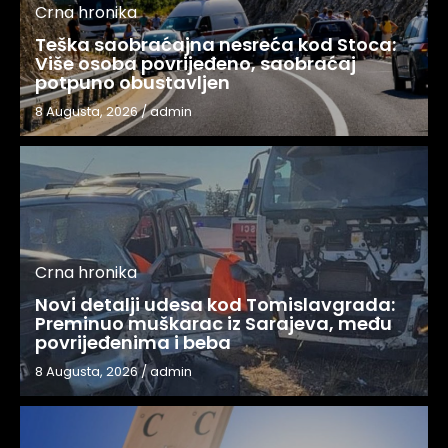
Crna hronika
Teška saobraćajna nesreća kod Stoca:
Više osoba povrijeđeno, saobraćaj
potpuno obustavljen
8 Augusta, 2026
/
admin
Crna hronika
Novi detalji udesa kod Tomislavgrada:
Preminuo muškarac iz Sarajeva, među
povrijeđenima i beba
8 Augusta, 2026
/
admin