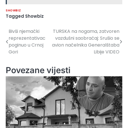
SHOWBIZ
Tagged
Showbiz
Bivši njemački
TURSKA na nogama, zatvoren
Navigacija
reprezentativac
vazdušni saobraćaj: Srušio se
članaka
poginuo u Crnoj
avion načelnika Generalštaba
Gori
Libije VIDEO
Povezane vijesti