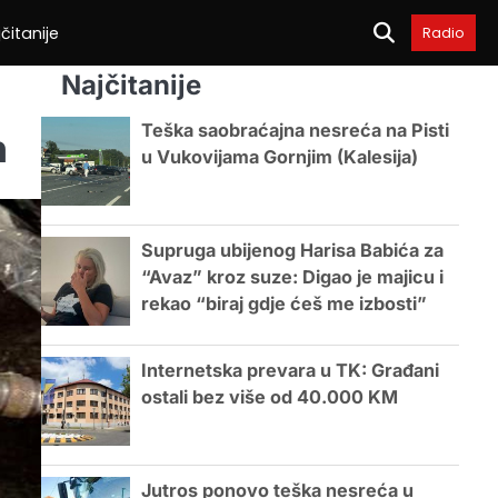
čitanije
Radio
Najčitanije
Teška saobraćajna nesreća na Pisti
n
u Vukovijama Gornjim (Kalesija)
Supruga ubijenog Harisa Babića za
“Avaz” kroz suze: Digao je majicu i
rekao “biraj gdje ćeš me izbosti”
Internetska prevara u TK: Građani
ostali bez više od 40.000 KM
Jutros ponovo teška nesreća u