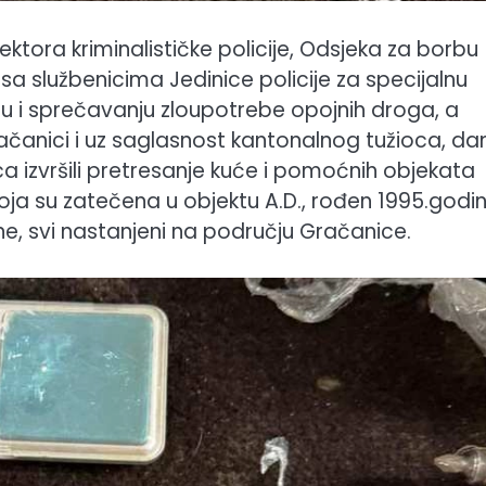
Sektora kriminalističke policije, Odsjeka za borbu
sa službenicima Jedinice policije za specijalnu
ju i sprečavanju zloupotrebe opojnih droga, a
čanici i uz saglasnost kantonalnog tužioca, da
 izvršili pretresanje kuće i pomoćnih objekata
a koja su zatečena u objektu A.D., rođen 1995.godin
ine, svi nastanjeni na području Gračanice.