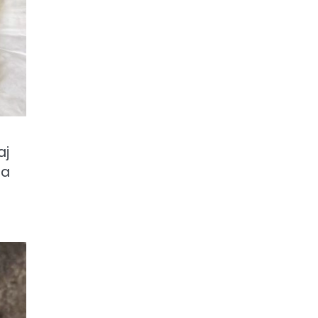
aj
ja