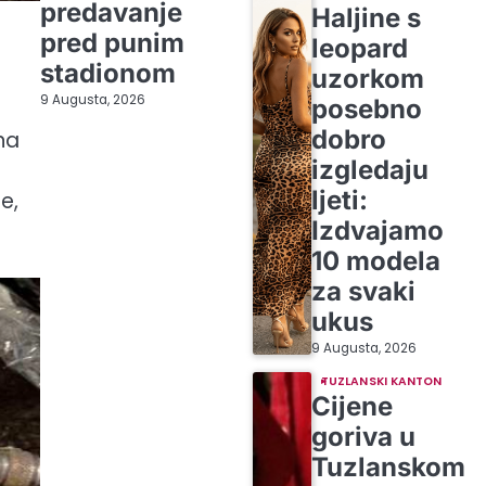
predavanje
Haljine s
pred punim
leopard
stadionom
uzorkom
9 Augusta, 2026
posebno
dobro
na
izgledaju
ljeti:
e,
Izdvajamo
10 modela
za svaki
ukus
9 Augusta, 2026
TUZLANSKI KANTON
Cijene
goriva u
Tuzlanskom