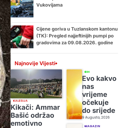
Vukovijama
Cijene goriva u Tuzlanskom kantonu
(TK): Pregled najjeftinijih pumpi po
gradovima za 09.08.2026. godine
Najnovije Vijesti
BIH
Evo kakvo
nas
vrijeme
očekuje
KALESIJA
Kikači: Ammar
do srijede
Bašić održao
9 Augusta, 2026
emotivno
MAGAZIN