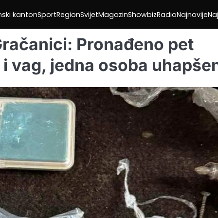
nski kanton
Sport
Region
Svijet
Magazin
Showbiz
Radio
Najnovije
Naj
 Gračanici: Pronađeno pet
 i vag, jedna osoba uhapše