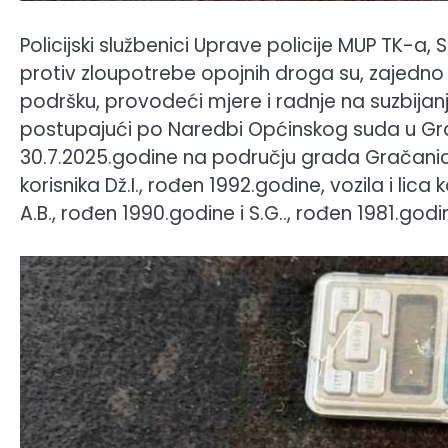
Policijski službenici Uprave policije MUP TK-a, 
protiv zloupotrebe opojnih droga su, zajedno 
podršku, provodeći mjere i radnje na suzbijan
postupajući po Naredbi Općinskog suda u Gra
30.7.2025.godine na području grada Gračanica
korisnika Dž.I., rođen 1992.godine, vozila i lic
A.B., rođen 1990.godine i S.G.., rođen 1981.god