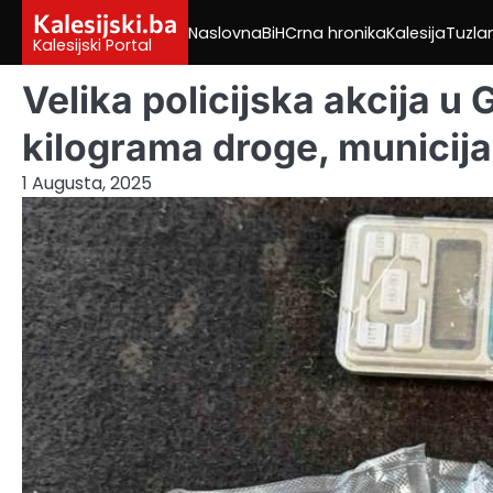
Skip
Kalesijski.ba
Naslovna
BiH
Crna hronika
Kalesija
Tuzla
to
Kalesijski Portal
content
Velika policijska akcija u
kilograma droge, municija
1 Augusta, 2025