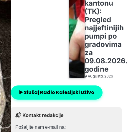
kantonu
(TK):
Pregled
najjeftinijih
pumpi po
gradovima
za
09.08.2026.
godine
9 Augusta, 2026
▶️ Slušaj Radio Kalesijski Uživo
📬 Kontakt redakcije
Pošaljite nam e-mail na: