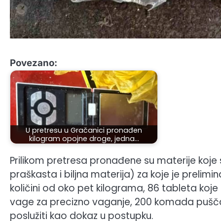
Povezano:
U pretresu u Gračanici pronađen
kilogram opojne droge, jedna…
Prilikom pretresa pronađene su materije koje
praškasta i biljna materija) za koje je preli
količini od oko pet kilograma, 86 tableta koj
vage za precizno vaganje, 200 komada puščan
poslužiti kao dokaz u postupku.