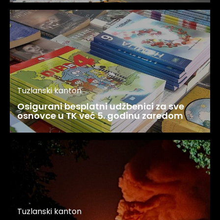
Tuzlanski kanton
Osigurani besplatni udžbenici za sve
osnovce u TK već 5. godinu zaredom
Tuzlanski kanton