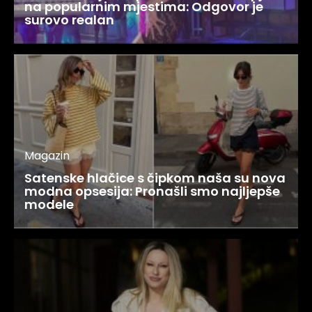
na popularnim mjestima: Odgovor je
surovo realan
Magazin
Satenske hlačice s čipkom naša su nova
modna opsesija: Pronašli smo najljepše
modele