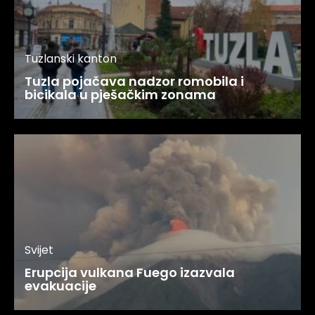
Tuzlanski kanton
Tuzla pojačava nadzor romobila i
bicikala u pješačkim zonama
Svijet
Erupcija vulkana Fuego izazvala
evakuacije