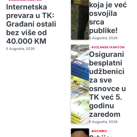
koja je već
Internetska
osvojila
prevara u TK:
srca
Građani ostali
publike!
bez više od
5 Augusta, 2026
40.000 KM
TUZLANSKI KANTON
5 Augusta, 2026
Osigurani
besplatni
udžbenici
za sve
osnovce u
TK već 5.
godinu
zaredom
5 Augusta, 2026
SHOWBIZ