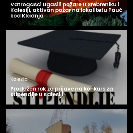
Vatrogasci ugasili požare u Srebreniku i
Kalesiji, aktivan požar na lokalitetu Pauč
kod Kladnja
Kalesija
Produžen rok za prijave na konkurs za
stipendije u Kalesiji