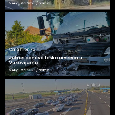
5 Augusta, 2026
/
admin
Crna hronika
Jutros ponovo teška nesreća u
Vukovijama
5 Augusta, 2026
/
admin