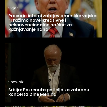
Svijet
Procurio interni zahtjev američke vojske:
“Tražimo nove, kreativne i
nekonvencionalne načine za
kažnjavanje Irana”
Showbiz
Srbija: Pokrenuta peticija za zabranu
koncerta Dine Merlina