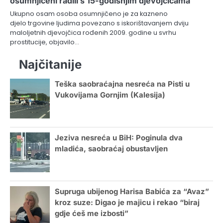
osumnjičeni radili s 15-godišnjim djevojčicama
Ukupno osam osoba osumnjičeno je za kazneno
djelo trgovine ljudima povezano s iskorištavanjem dviju
maloljetnih djevojčica rođenih 2009. godine u svrhu
prostitucije, objavilo…
Najčitanije
Teška saobraćajna nesreća na Pisti u
Vukovijama Gornjim (Kalesija)
Jeziva nesreća u BiH: Poginula dva
mladića, saobraćaj obustavljen
Supruga ubijenog Harisa Babića za “Avaz”
kroz suze: Digao je majicu i rekao “biraj
gdje ćeš me izbosti”