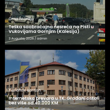
Crna hronika
Teška saobraćajna nesreća na Pisti u
Vukovijama Gornjim (Kalesija)
3 Augusta, 2026
/
admin
Tuzlanski kanton
Internetska prevara u TK: Građani ostali
bez više od 40.000 KM