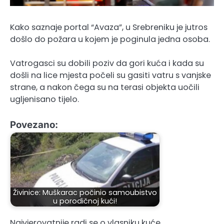
Kako saznaje portal “Avaza”, u Srebreniku je jutros
došlo do požara u kojem je poginula jedna osoba.
Vatrogasci su dobili poziv da gori kuća i kada su
došli na lice mjesta počeli su gasiti vatru s vanjske
strane, a nakon čega su na terasi objekta uočili
ugljenisano tijelo.
Povezano:
Živinice: Muškarac počinio samoubistvo
u porodičnoj kući!
Najvjerovatnije radi se o vlasniku kuće.