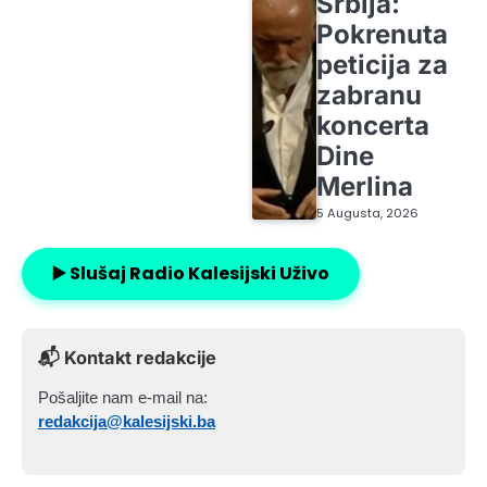
Srbija:
Pokrenuta
peticija za
zabranu
koncerta
Dine
Merlina
5 Augusta, 2026
▶️ Slušaj Radio Kalesijski Uživo
📬 Kontakt redakcije
Pošaljite nam e-mail na:
redakcija@kalesijski.ba