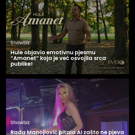
Showbiz
Hule objavio emotivnu pjesmu
“Amanet” koja je već osvojila srca
publike!
Showbiz
Rada Manojlović pitala AI zašto ne pjeva