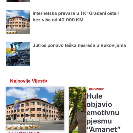
Internetska prevara u TK: Građani ostali
bez više od 40.000 KM
Jutros ponovo teška nesreća u Vukovijama
Najnovije Vijesti
SHOWBIZ
Hule
objavio
emotivnu
pjesmu
“Amanet”
TUZLANSKI KANTON