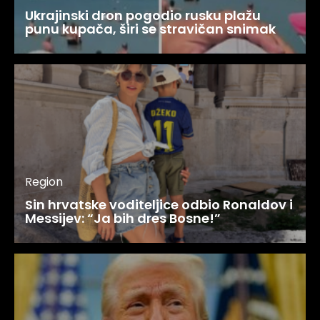
Ukrajinski dron pogodio rusku plažu
punu kupača, širi se stravičan snimak
Region
Sin hrvatske voditeljice odbio Ronaldov i
Messijev: “Ja bih dres Bosne!”