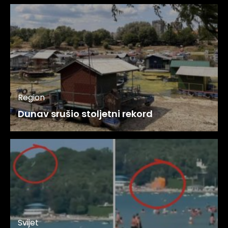
Region
Dunav srušio stoljetni rekord
Svijet