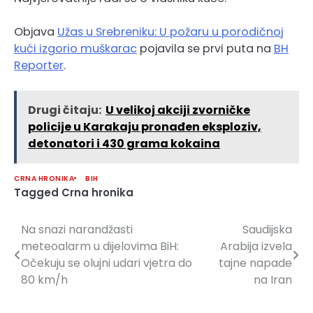
Objava
Užas u Srebreniku: U požaru u porodičnoj
kući izgorio muškarac
pojavila se prvi puta na
BH
Reporter
.
Drugi čitaju:
U velikoj akciji zvorničke
policije u Karakaju pronađen eksploziv,
detonatori i 430 grama kokaina
CRNA HRONIKA
BIH
Tagged
Crna hronika
Na snazi narandžasti
Saudijska
Navigacija
meteoalarm u dijelovima BiH:
Arabija izvela
članaka
Očekuju se olujni udari vjetra do
tajne napade
80 km/h
na Iran