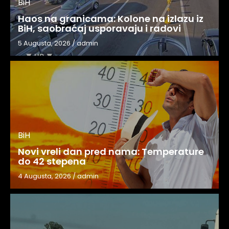
BiH
Haos na granicama: Kolone na izlazu iz
BiH, saobraćaj usporavaju i radovi
5 Augusta, 2026
/
admin
BiH
Novi vreli dan pred nama: Temperature
do 42 stepena
4 Augusta, 2026
/
admin