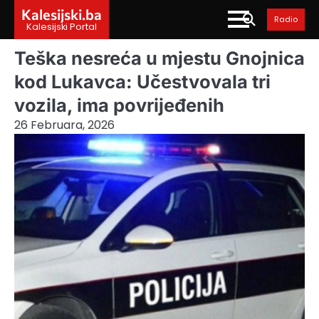
Skip
Kalesijski.ba
Radio
to
Kalesijski Portal
content
Teška nesreća u mjestu Gnojnica
kod Lukavca: Učestvovala tri
vozila, ima povrijeđenih
26 Februara, 2026