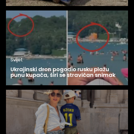
Svijet
Ukrajinski dron pogodio rusku plažu
punu kupača, širi se stravičan snimak