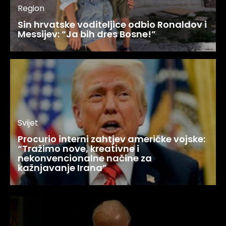
Region
Sin hrvatske voditeljice odbio Ronaldov i
Messijev: “Ja bih dres Bosne!”
Svijet
Procurio interni zahtjev američke vojske:
“Tražimo nove, kreativne i
nekonvencionalne načine za
kažnjavanje Irana”