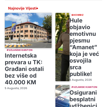
Najnovije Vijesti
SHOWBIZ
Hule
objavio
emotivnu
pjesmu
“Amanet”
TUZLANSKI KANTON
koja je već
Internetska
osvojila
prevara u TK:
srca
Građani ostali
publike!
bez više od
5 Augusta, 2026
40.000 KM
TUZLANSKI KANTON
5 Augusta, 2026
Osigurani
besplatni
udžbenici