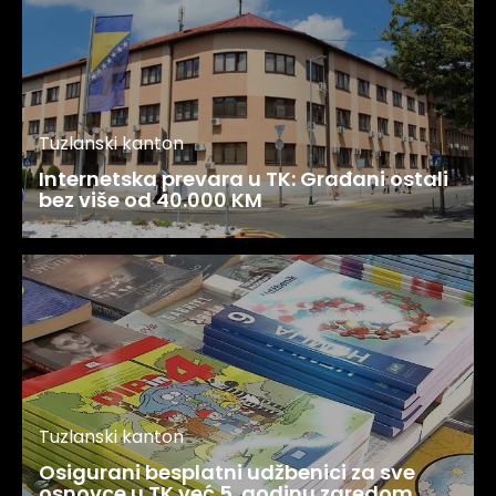
Tuzlanski kanton
Internetska prevara u TK: Građani ostali
bez više od 40.000 KM
Tuzlanski kanton
Osigurani besplatni udžbenici za sve
osnovce u TK već 5. godinu zaredom