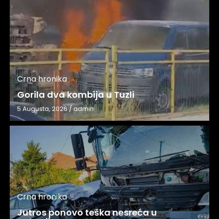
Crna hronika
Gorila dva kombija u Tuzli
5 Augusta, 2026
/
admin
Crna hronika
Jutros ponovo teška nesreća u