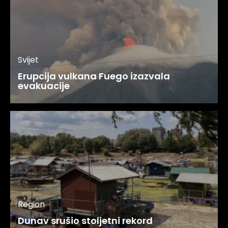
Svijet
Erupcija vulkana Fuego izazvala
evakuacije
Region
Dunav srušio stoljetni rekord