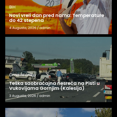
BiH
Novi vreli dan pred nama: Temperature
do 42 stepena
4 Augusta, 2026
/
admin
Crna hronika
Teška saobraćajna nesreća na Pisti u
Vukovijama Gornjim (Kalesija)
3 Augusta, 2026
/
admin