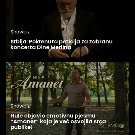
Showbiz
Srbija: Pokrenuta peticija za zabranu
koncerta Dine Merlina
Showbiz
Hule objavio emotivnu pjesmu
“Amanet” koja je već osvojila srca
publike!