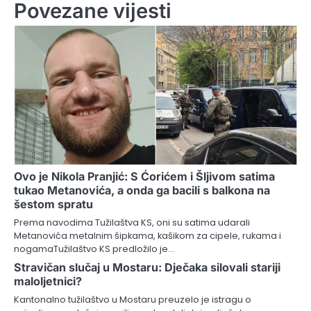
Povezane vijesti
Ovo je Nikola Pranjić: S Ćorićem i Šljivom satima
tukao Metanovića, a onda ga bacili s balkona na
šestom spratu
Prema navodima Tužilaštva KS, oni su satima udarali
Metanovića metalnim šipkama, kašikom za cipele, rukama i
nogamaTužilaštvo KS predložilo je…
Stravičan slučaj u Mostaru: Dječaka silovali stariji
maloljetnici?
Kantonalno tužilaštvo u Mostaru preuzelo je istragu o