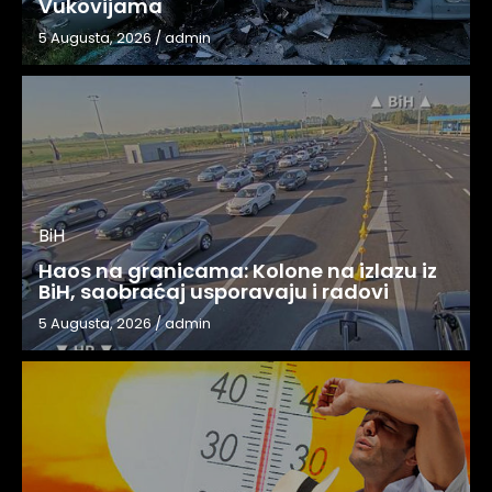
Vukovijama
5 Augusta, 2026
/
admin
BiH
Haos na granicama: Kolone na izlazu iz
BiH, saobraćaj usporavaju i radovi
5 Augusta, 2026
/
admin