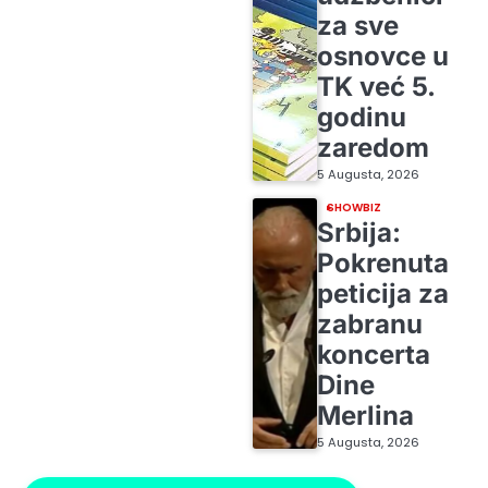
za sve
osnovce u
TK već 5.
godinu
zaredom
5 Augusta, 2026
SHOWBIZ
Srbija:
Pokrenuta
peticija za
zabranu
koncerta
Dine
Merlina
5 Augusta, 2026