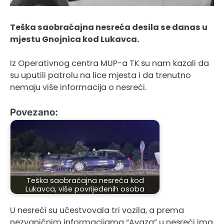
Teška saobraćajna nesreća desila se danas u
mjestu Gnojnica kod Lukavca.
Iz Operativnog centra MUP-a TK su nam kazali da
su uputili patrolu na lice mjesta i da trenutno
nemaju više informacija o nesreći.
Povezano:
Teška saobraćajna nesreća kod
Lukavca, više povrijeđenih osoba
U nesreći su učestvovala tri vozila, a prema
nezvaničnim informacijama “Avaza” u nesreći ima