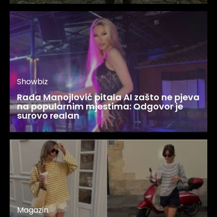
Showbiz
Rada Manojlović pitala AI zašto ne pjeva
na popularnim mjestima: Odgovor je
surovo realan
Magazin