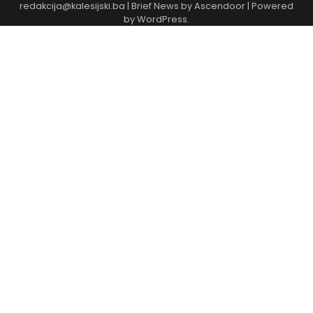
redakcija@kalesijski.ba | Brief News by
Ascendoor
| Powered
by
WordPress
.