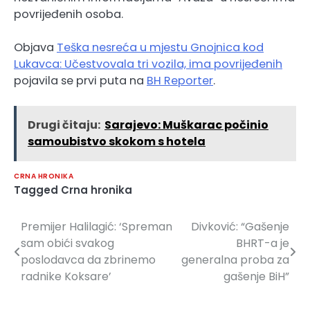
povrijeđenih osoba.
Objava
Teška nesreća u mjestu Gnojnica kod
Lukavca: Učestvovala tri vozila, ima povrijeđenih
pojavila se prvi puta na
BH Reporter
.
Drugi čitaju:
Sarajevo: Muškarac počinio
samoubistvo skokom s hotela
CRNA HRONIKA
Tagged
Crna hronika
Premijer Halilagić: ‘Spreman
Divković: “Gašenje
Navigacija
sam obići svakog
BHRT-a je
članaka
poslodavca da zbrinemo
generalna proba za
radnike Koksare’
gašenje BiH”