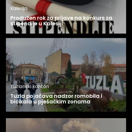
Kalesija
Produžen rok za prijave na konkurs za
stipendije u Kalesiji
Tuzlanski kanton
Tuzla pojačava nadzor romobila i
bicikala u pješačkim zonama