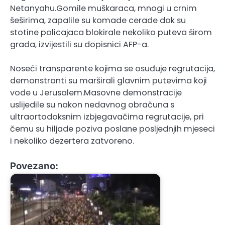
Netanyahu.Gomile muškaraca, mnogi u crnim
šeširima, zapalile su komade cerade dok su
stotine policajaca blokirale nekoliko puteva širom
grada, izvijestili su dopisnici AFP-a.
Noseći transparente kojima se osuđuje regrutacija,
demonstranti su marširali glavnim putevima koji
vode u Jerusalem.Masovne demonstracije
uslijedile su nakon nedavnog obračuna s
ultraortodoksnim izbjegavačima regrutacije, pri
čemu su hiljade poziva poslane posljednjih mjeseci
i nekoliko dezertera zatvoreno.
Povezano: