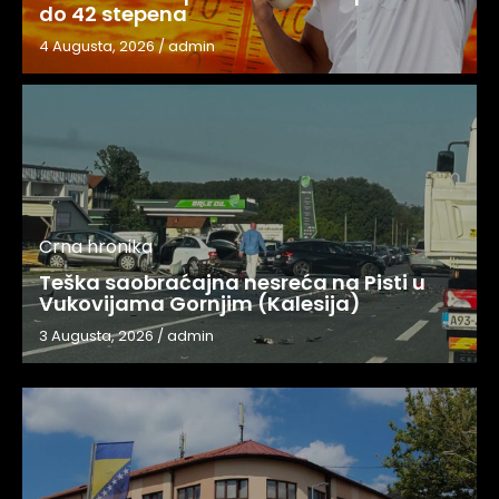
do 42 stepena
4 Augusta, 2026
/
admin
Crna hronika
Teška saobraćajna nesreća na Pisti u
Vukovijama Gornjim (Kalesija)
3 Augusta, 2026
/
admin