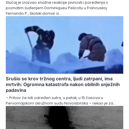
Slučaj je izazvao snažne reakcije javnosti i poređenja s
poznatim suđenjem Dominiqueu Pelicotu u Francuskoj.
Fernando P., školski domar iz…
Srušio se krov tržnog centra, ljudi zatrpani, ima
mrtvih: Ogromna katastrofa nakon obilnih snježnih
padavina
– Pritvor će biti određen sutra, u petak, u 15 časova u
Pervomajskom okružnom sudu Novosibirska – rekao je za…