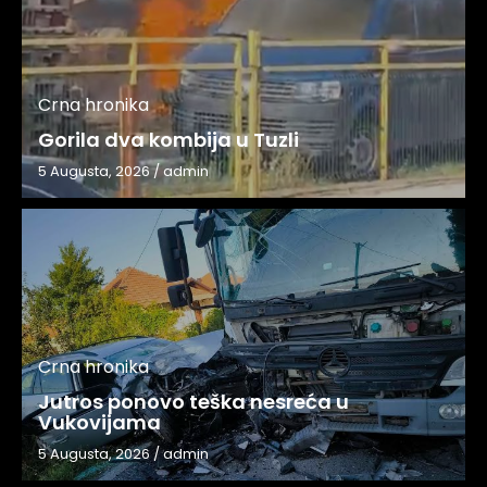
Crna hronika
Gorila dva kombija u Tuzli
5 Augusta, 2026
/
admin
Crna hronika
Jutros ponovo teška nesreća u
Vukovijama
5 Augusta, 2026
/
admin