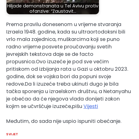
Hiljade demonstranata u Tel Avivu protiv
ofanzive: “Zaustavit…
Prema pravilu donesenom u vrijeme stvaranja
Izraela 1948. godine, kada su ultraortodoksni bili
vrlo mala zajednica, muškarcima koji se puno
radno vrijeme posvete proučavanju svetih
jevrejskih tekstova daje se de facto
propusnica.Ovo izuzeće je pod sve većim
pritiskom od izbijanja rata u Gazi u oktobru 2023.
godine, dok se vojska bori da popuni svoje
redove.Da li izuzeće treba ukinuti dugo je bila
tačka sporenja u izraelskom društvu, a Netanyahu
je obećao da će njegova vlada donijeti zakon
kojim se učvršćuje izuzeće,pišu
Vijesti
Međutim, do sada nije uspio ispuniti obećanje.
SVIJET