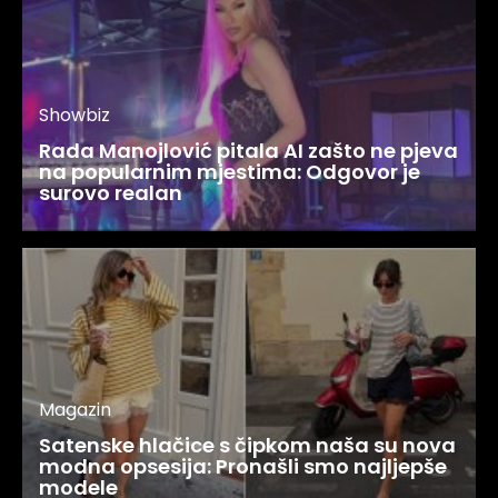
Showbiz
Rada Manojlović pitala AI zašto ne pjeva
na popularnim mjestima: Odgovor je
surovo realan
Magazin
Satenske hlačice s čipkom naša su nova
modna opsesija: Pronašli smo najljepše
modele