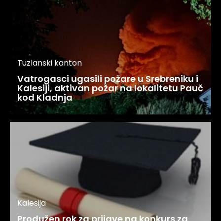
Tuzlanski kanton
Vatrogasci ugasili požare u Srebreniku i
Kalesiji, aktivan požar na lokalitetu Pauč
kod Kladnja
Kalesija
Produžen rok za prijave na konkurs za