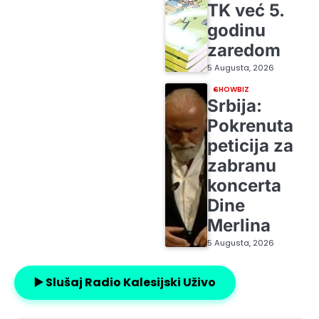
TK već 5.
godinu
zaredom
5 Augusta, 2026
SHOWBIZ
Srbija:
Pokrenuta
peticija za
zabranu
koncerta
Dine
Merlina
5 Augusta, 2026
▶️ Slušaj Radio Kalesijski Uživo