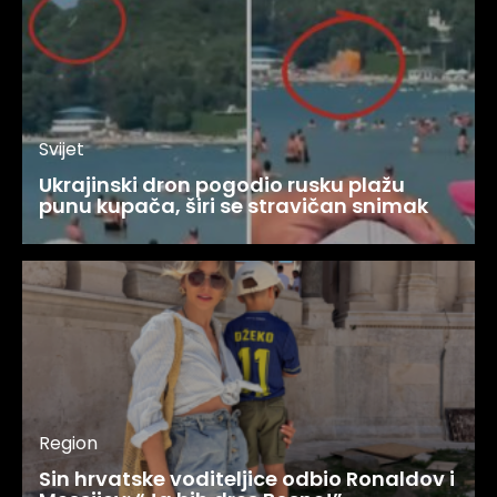
Svijet
Ukrajinski dron pogodio rusku plažu
punu kupača, širi se stravičan snimak
Region
Sin hrvatske voditeljice odbio Ronaldov i