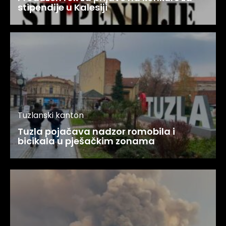
stipendije u Kalesiji
Tuzlanski kanton
Tuzla pojačava nadzor romobila i
bicikala u pješačkim zonama