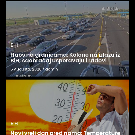
BiH
Haos na granicama: Kolone na izlazu iz
BiH, saobraćaj usporavaju i radovi
5 Augusta, 2026
/
admin
BiH
Novi vreli dan pred nama: Temperature