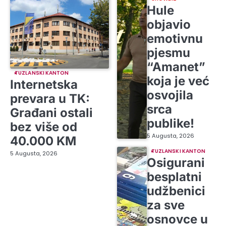
Hule
objavio
emotivnu
pjesmu
“Amanet”
TUZLANSKI KANTON
koja je već
Internetska
osvojila
prevara u TK:
srca
Građani ostali
publike!
bez više od
5 Augusta, 2026
40.000 KM
TUZLANSKI KANTON
5 Augusta, 2026
Osigurani
besplatni
udžbenici
za sve
osnovce u