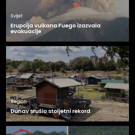
Svijet
Erupcija vulkana Fuego izazvala
evakuacije
Region
Dunav srušio stoljetni rekord