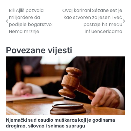
Bili Ajliš pozvala
Ovaj karirani Sézane set je
Navigacija
milijardere da
kao stvoren za jesen i već
članaka
podijele bogatstvo:
postaje hit među
Nema mržnje
influencericama
Povezane vijesti
Njemački sud osudio muškarca koji je godinama
drogirao, silovao i snimao suprugu