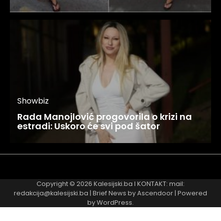
Showbiz
Rada Manojlović progovorila o krizi na
estradi: Uskoro će svi pod šator
Najnovije
Najčitanije
Copyright © 2026
Kalesijski.ba
I KONTAKT: mail:
redakcija@kalesijski.ba | Brief News by
Ascendoor
| Powered
by
WordPress
.