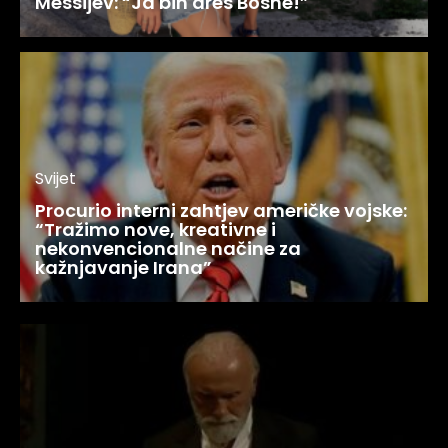
Messijev: “Ja bih dres Bosne!”
Svijet
Procurio interni zahtjev američke vojske:
“Tražimo nove, kreativne i
nekonvencionalne načine za
kažnjavanje Irana”