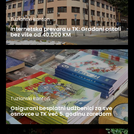
Tuzlanski kanton
Internetska prevara u TK: Građani ostali
bez više od 40.000 KM
Tuzlanski kanton
Osigurani besplatni udžbenici za sve
osnovce u TK već 5. godinu zaredom