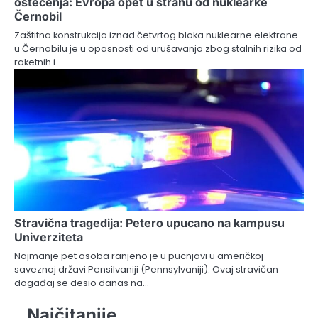
oštećenja: Evropa opet u strahu od nuklearke
Černobil
Zaštitna konstrukcija iznad četvrtog bloka nuklearne elektrane
u Černobilu je u opasnosti od urušavanja zbog stalnih rizika od
raketnih i…
Stravična tragedija: Petero upucano na kampusu
Univerziteta
Najmanje pet osoba ranjeno je u pucnjavi u američkoj
saveznoj državi Pensilvaniji (Pennsylvaniji). Ovaj stravičan
događaj se desio danas na…
Najčitanije