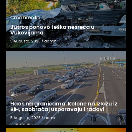
Crna hronika
Jutros ponovo teška nesreća u
Vukovijama
5 Augusta, 2026
/
admin
BiH
Haos na granicama: Kolone na izlazu iz
BiH, saobraćaj usporavaju i radovi
5 Augusta, 2026
/
admin