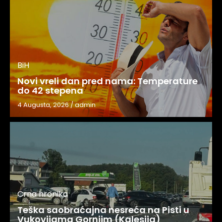
BiH
Novi vreli dan pred nama: Temperature
do 42 stepena
4 Augusta, 2026
/
admin
Crna hronika
Teška saobraćajna nesreća na Pisti u
Vukovijama Gornjim (Kalesija)