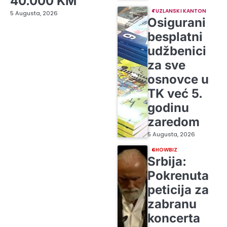
40.000 KM
TUZLANSKI KANTON
5 Augusta, 2026
Osigurani
besplatni
udžbenici
za sve
osnovce u
TK već 5.
godinu
zaredom
5 Augusta, 2026
SHOWBIZ
Srbija:
Pokrenuta
peticija za
zabranu
koncerta