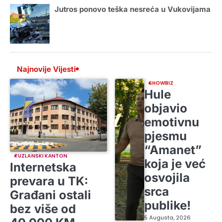
Jutros ponovo teška nesreća u Vukovijama
Najnovije Vijesti
SHOWBIZ
Hule
objavio
emotivnu
pjesmu
“Amanet”
TUZLANSKI KANTON
koja je već
Internetska
osvojila
prevara u TK:
srca
Građani ostali
publike!
bez više od
5 Augusta, 2026