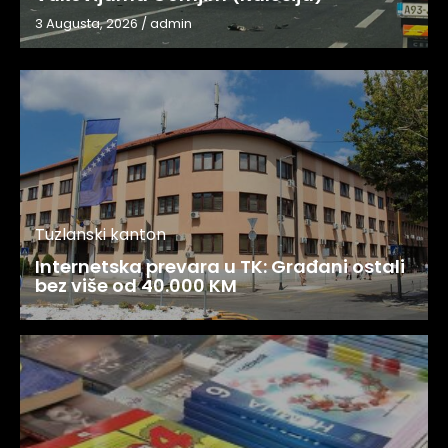
3 Augusta, 2026
/
admin
Tuzlanski kanton
Internetska prevara u TK: Građani ostali
bez više od 40.000 KM