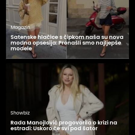
Magazin
Satenske hlačice s čipkom naša su nova
modna opsesija: Pronašli smo najljepše
modele
Showbiz
Rada Manojlović progovorila o krizi na
estradi: Uskoro će svi pod šator