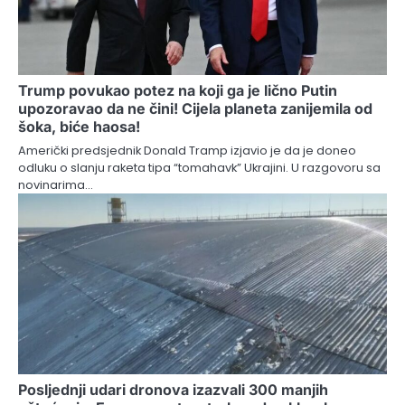
Trump povukao potez na koji ga je lično Putin
upozoravao da ne čini! Cijela planeta zanijemila od
šoka, biće haosa!
Američki predsjednik Donald Tramp izjavio je da je doneo
odluku o slanju raketa tipa “tomahavk” Ukrajini. U razgovoru sa
novinarima…
Posljednji udari dronova izazvali 300 manjih