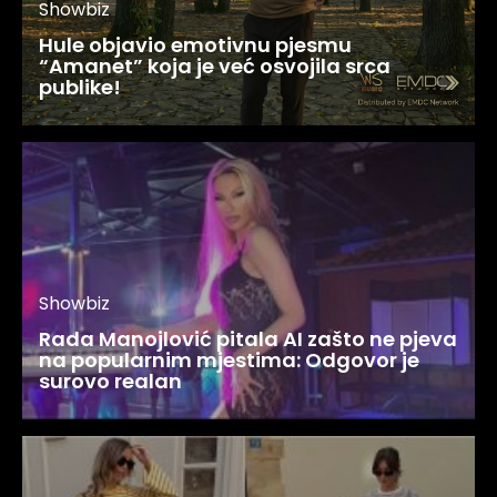
Showbiz
Hule objavio emotivnu pjesmu
“Amanet” koja je već osvojila srca
publike!
Showbiz
Rada Manojlović pitala AI zašto ne pjeva
na popularnim mjestima: Odgovor je
surovo realan