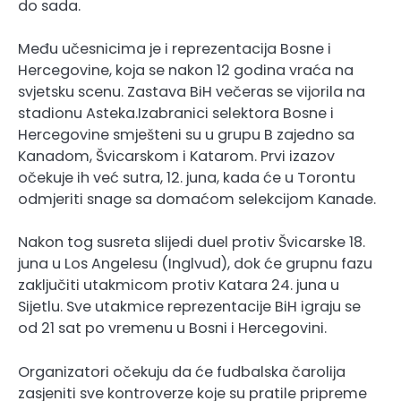
do sada.
Među učesnicima je i reprezentacija Bosne i
Hercegovine, koja se nakon 12 godina vraća na
svjetsku scenu. Zastava BiH večeras se vijorila na
stadionu Asteka.Izabranici selektora Bosne i
Hercegovine smješteni su u grupu B zajedno sa
Kanadom, Švicarskom i Katarom. Prvi izazov
očekuje ih već sutra, 12. juna, kada će u Torontu
odmjeriti snage sa domaćom selekcijom Kanade.
Nakon tog susreta slijedi duel protiv Švicarske 18.
juna u Los Angelesu (Inglvud), dok će grupnu fazu
zaključiti utakmicom protiv Katara 24. juna u
Sijetlu. Sve utakmice reprezentacije BiH igraju se
od 21 sat po vremenu u Bosni i Hercegovini.
Organizatori očekuju da će fudbalska čarolija
zasjeniti sve kontroverze koje su pratile pripreme