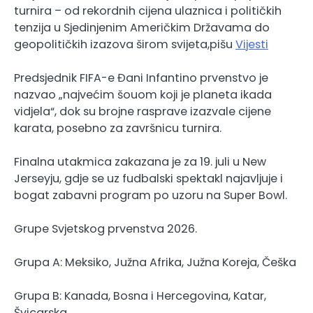
turnira – od rekordnih cijena ulaznica i političkih
tenzija u Sjedinjenim Američkim Državama do
geopolitičkih izazova širom svijeta,pišu
Vijesti
Predsjednik FIFA-e Đani Infantino prvenstvo je
nazvao „najvećim šouom koji je planeta ikada
vidjela“, dok su brojne rasprave izazvale cijene
karata, posebno za završnicu turnira.
Finalna utakmica zakazana je za 19. juli u New
Jerseyju, gdje se uz fudbalski spektakl najavljuje i
bogat zabavni program po uzoru na Super Bowl.
Grupe Svjetskog prvenstva 2026.
Grupa A: Meksiko, Južna Afrika, Južna Koreja, Češka
Grupa B: Kanada, Bosna i Hercegovina, Katar,
Švicarska