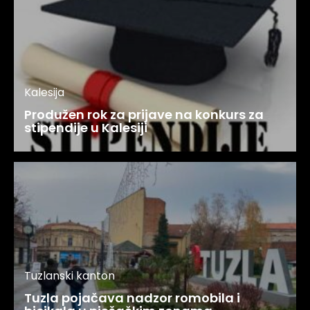
Kalesija
Produžen rok za prijave na konkurs za
stipendije u Kalesiji
Tuzlanski kanton
Tuzla pojačava nadzor romobila i