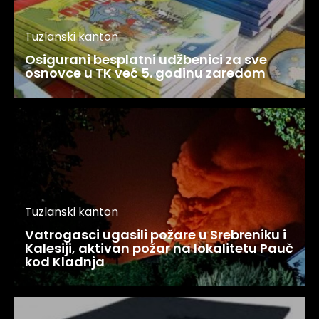
Tuzlanski kanton
Osigurani besplatni udžbenici za sve
osnovce u TK već 5. godinu zaredom
Tuzlanski kanton
Vatrogasci ugasili požare u Srebreniku i
Kalesiji, aktivan požar na lokalitetu Pauč
kod Kladnja