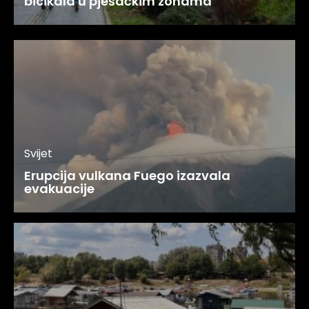
bicikala u pješačkim zonama
Svijet
Erupcija vulkana Fuego izazvala
evakuacije