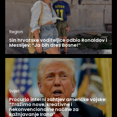
Region
Sin hrvatske voditeljice odbio Ronaldov i
Messijev: “Ja bih dres Bosne!”
Svijet
Procurio interni zahtjev američke vojske:
“Tražimo nove, kreativne i
nekonvencionalne načine za
kažnjavanje Irana”