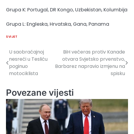
Grupa K: Portugal, DR Kongo, Uzbekistan, Kolumbija
Grupa L: Engleska, Hrvatska, Gana, Panama
SVIJET
U saobraćajnoj
BiH večeras protiv Kanade
Navigacija
nesreći u Tesliću
otvara Svjetsko prvenstvo,
članaka
poginuo
Barbarez napravio izmjenu na
motociklista
spisku
Povezane vijesti