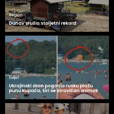
Region
Dunav srušio stoljetni rekord
Svijet
Ukrajinski dron pogodio rusku plažu
punu kupača, širi se stravičan snimak