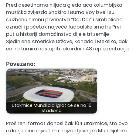
Pred desetinama hiljada gledalaca kolumbijska
muzička zvijezda Shakira i Burna Boy izveli su
službenu himnu prvenstva “Dai Dai” i simbolično
označili početak najveće fudbalske smotre.Prvi
put u historiji domaćinstvo dijele tri zemlje –
Sjedinjene Američke Države, Kanada i Meksiko, dok
će na turniru nastupiti rekordnih 48 reprezentacija.
Povezano:
Utakmice Mundijala igrat će se na 16
stadiona
Prošireni format donosi čak 104 utakmice, što ovo
izdanje čini najvećim i najzahtjevnijim Mundijalom