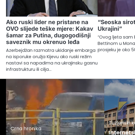
Ako ruski lider ne pristane na
“Seoska sirot
OVO slijede teške mjere: Kakav
Ukrajini”
šamar za Putina, dugogodišnji
“Ovog ljeta sam
saveznik mu okrenuo leđa
Bettinom u Monaku
prosjeku je oko 
Azerbejdžan razmatra ukidanje embarga
na isporuke oružja Kijevu ako ruski režim
nastavi sa napadima na ukrajinsku gasnu
infrastrukturu ili cilja…
Tuzlanski 
Crna hronika
Internets