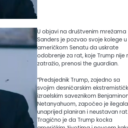
U objavi na društvenim mrežama
Sanders je pozvao svoje kolege u
američkom Senatu da uskrate
odobrenje za rat, koje Trump nije n
zatražio, prenosi the guardian.
“Predsjednik Trump, zajedno sa
svojim desničarskim ekstremistič
izraelskim saveznikom Benjamin
Netanyahuom, započeo je ilegala
unaprijed planiran i neustavan rat
Tragično je da Trump kocka
američkim životima i novcem kak