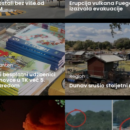
stali bez više od
Erupcija vulkana Fueg
M
izazvala evakuacije
kanton
 besplatni udžbenici
Region
novce u TK već 5.
zaredom
Dunav srušio stoljetni