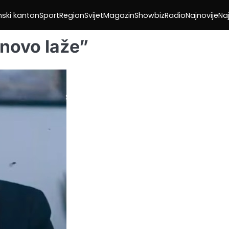
nski kanton
Sport
Region
Svijet
Magazin
Showbiz
Radio
Najnovije
Naj
novo laže”