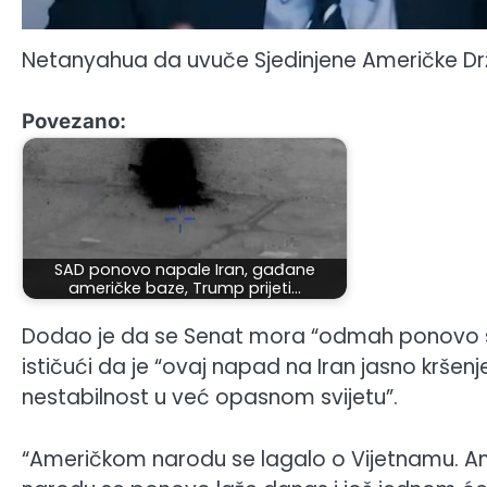
Netanyahua da uvuče Sjedinjene Američke Drž
Povezano:
SAD ponovo napale Iran, gađane
američke baze, Trump prijeti…
Dodao je da se Senat mora “odmah ponovo sast
ističući da je “ovaj napad na Iran jasno krše
nestabilnost u već opasnom svijetu”.
“Američkom narodu se lagalo o Vijetnamu. A