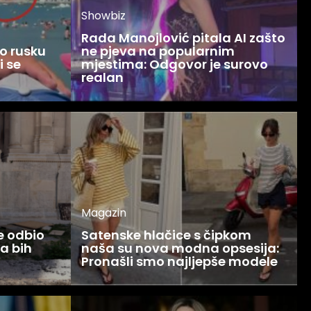
Showbiz
Rada Manojlović pitala AI zašto
o rusku
ne pjeva na popularnim
i se
mjestima: Odgovor je surovo
realan
Magazin
ce odbio
Satenske hlačice s čipkom
Ja bih
naša su nova modna opsesija:
Pronašli smo najljepše modele