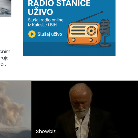
očnim
ruje.
o ,
Showbiz