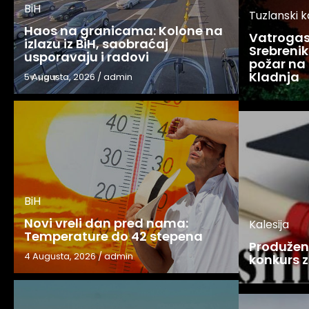
BiH
Tuzlanski 
Haos na granicama: Kolone na
Vatrogasc
izlazu iz BiH, saobraćaj
Srebreniku
usporavaju i radovi
požar na 
Kladnja
5 Augusta, 2026
/
admin
BiH
Novi vreli dan pred nama:
Kalesija
Temperature do 42 stepena
Produžen 
4 Augusta, 2026
/
admin
konkurs z