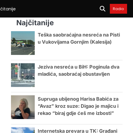
čitanije
Radio
Najčitanije
Teška saobraćajna nesreća na Pisti
u Vukovijama Gornjim (Kalesija)
Jeziva nesreća u BiH: Poginula dva
mladića, saobraćaj obustavljen
Supruga ubijenog Harisa Babića za
“Avaz” kroz suze: Digao je majicu i
rekao “biraj gdje ćeš me izbosti”
Internetska prevara u TK: Građani