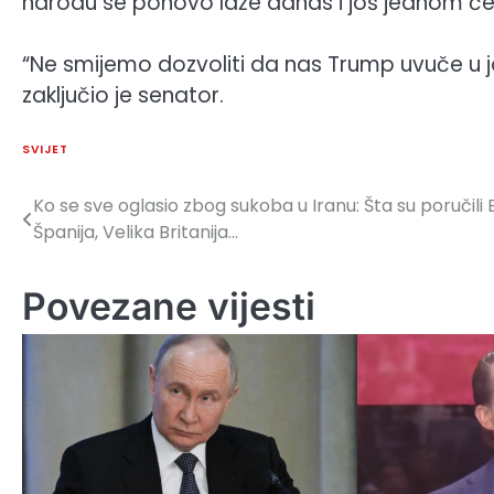
narodu se ponovo laže danas i još jednom će obi
“Ne smijemo dozvoliti da nas Trump uvuče u j
zaključio je senator.
SVIJET
Ko se sve oglasio zbog sukoba u Iranu: Šta su poručili E
Navigacija
Španija, Velika Britanija…
članaka
Povezane vijesti