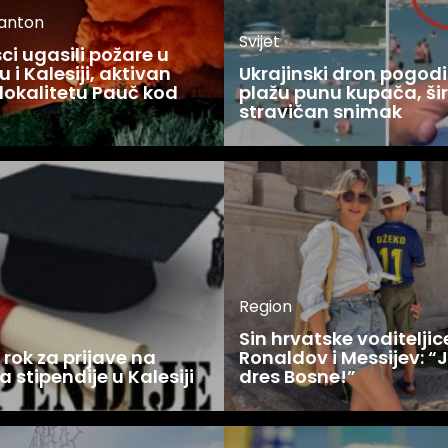
kanton
Svijet
i ugasili požare u
 i Kalesiji, aktivan
Ukrajinski dron pogodi
lokalitetu Pauč kod
plažu punu kupača, šir
stravičan snimak
Region
Sin hrvatske voditelji
rok za prijave na
Ronaldov i Messijev: “
a stipendije u Kalesiji
dres Bosne!”