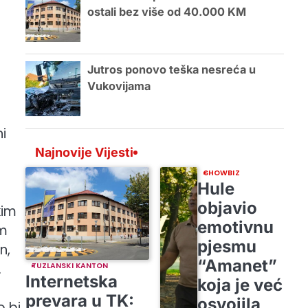
ostali bez više od 40.000 KM
Jutros ponovo teška nesreća u
Vukovijama
i
Najnovije Vijesti
SHOWBIZ
Hule
objavio
kim
emotivnu
om
pjesmu
n,
“Amanet”
.
TUZLANSKI KANTON
Internetska
koja je već
prevara u TK:
osvojila
o bi