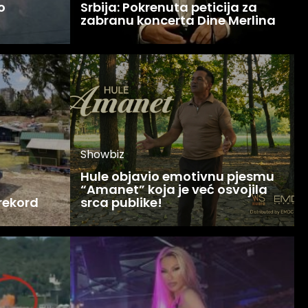
o
Srbija: Pokrenuta peticija za
zabranu koncerta Dine Merlina
Showbiz
Hule objavio emotivnu pjesmu
“Amanet” koja je već osvojila
 rekord
srca publike!