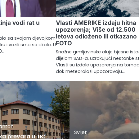
inja vodi rat u
Vlasti AMERIKE izdaju hitna
upozorenja; Više od 12.500
letova odloženo ili otkazano
 bio sa svojom djevojkom
FOTO
 i vozili smo se okolo. U
50…
Snažne grmljavinske oluje bjesne ist
dijelom SAD-a, uzrokujući nestanke st
Vlasti su izdale upozorenja na tornad
dok meteorolozi upozoravaju…
kanton
Svijet
ka prevara u TK: