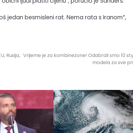
čni ljudi platiti cijenu”, poručio je Sanders.
oš jedan besmisleni rat. Nema rata s Iranom”,
U, Rusija,
Vrijeme je za kombinezone! Odabrali smo 10 sty
modela za sve pri