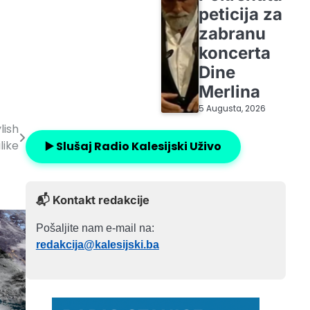
peticija za
zabranu
koncerta
Dine
Merlina
5 Augusta, 2026
lish
like
▶️ Slušaj Radio Kalesijski Uživo
📬 Kontakt redakcije
Pošaljite nam e-mail na:
redakcija@kalesijski.ba