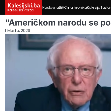
Skip
Kalesijski.ba
Naslovna
BiH
Crna hronika
Kalesija
Tuzla
to
Kalesijski Portal
content
“Američkom narodu se po
1 Marta, 2026