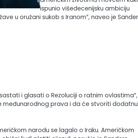
ispunio višedecenijsku ambiciju
ave u oružani sukob s Iranom”, naveo je Sander
ati i glasati o Rezoluciji o ratnim ovlastima”,
nje međunarodnog prava i da će stvoriti dodatnu
meričkom narodu se lagalo o Iraku. Američkom