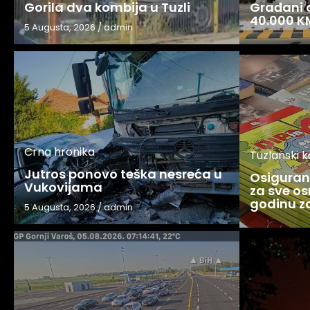
Gorila dva kombija u Tuzli
Građani o
40.000 K
5 Augusta, 2026
/
admin
Crna hronika
Tuzlanski 
Jutros ponovo teška nesreća u
Osigurani
Vukovijama
za sve os
godinu 
5 Augusta, 2026
/
admin