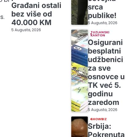
Građani ostali
srca
bez više od
publike!
s.
40.000 KM
5 Augusta, 2026
5 Augusta, 2026
TUZLANSKI
KANTON
Osigurani
besplatni
udžbenici
za sve
osnovce u
TK već 5.
godinu
zaredom
5 Augusta, 2026
SHOWBIZ
Srbija:
Pokrenuta