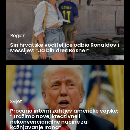
Region
Sin hrvatske voditeljice odbio Ronaldov i
Messijev: “Ja bih dres Bosne!”
Svijet
Procurio interni zahtjev američke vojske:
“Tražimo nove, kreativne i
nekonvencionalne načine za
kažnjavanje Irana”