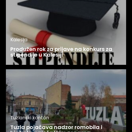
Kalesija
Produžen rok za prijave na konkurs za
stipendije u Kalesiji
Tuzlanski kanton
Tuzla pojačava nadzor romobila i