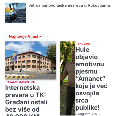
Jutros ponovo teška nesreća u Vukovijama
Najnovije Vijesti
SHOWBIZ
Hule
objavio
emotivnu
pjesmu
“Amanet”
TUZLANSKI KANTON
koja je već
Internetska
osvojila
prevara u TK:
srca
Građani ostali
publike!
bez više od
5 Augusta, 2026