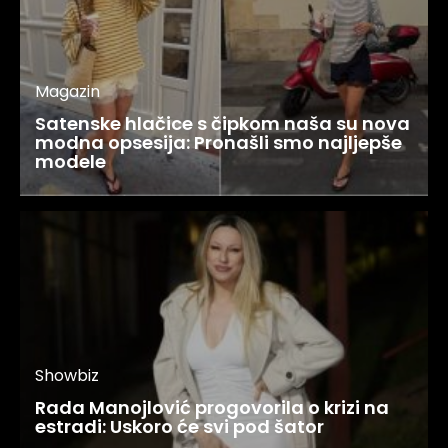
Magazin
Satenske hlačice s čipkom naša su nova
modna opsesija: Pronašli smo najljepše
modele
Showbiz
Rada Manojlović progovorila o krizi na
estradi: Uskoro će svi pod šator