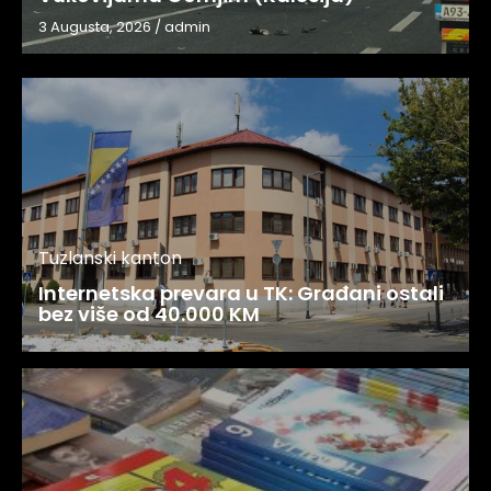
3 Augusta, 2026
/
admin
Tuzlanski kanton
Internetska prevara u TK: Građani ostali
bez više od 40.000 KM