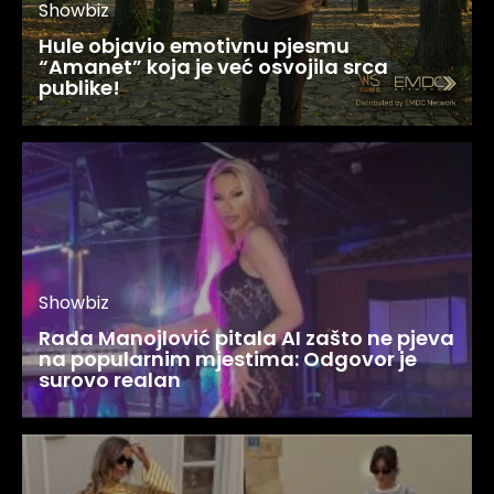
Showbiz
Hule objavio emotivnu pjesmu
“Amanet” koja je već osvojila srca
publike!
Showbiz
Rada Manojlović pitala AI zašto ne pjeva
na popularnim mjestima: Odgovor je
surovo realan