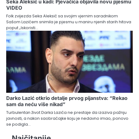
Seka Aleksić u kadi: Pjevačica objavila novu pjesmu
VIDEO
Folk zvijezda Seka Aleksić sa svojim vjernim saradnikom
Sašom Lazićem snimila je pjesmu u maniru njenih starih hitova
poput „Iskoristi…
Darko Lazić otkrio detalje prvog pijanstva: “Rekao
sam da neću više nikad”
Turbulentan život Darka Lazića ne prestaje da izaziva pažnju
javnosti, a nakon saobraćajke koju je nedavno imao, ponovo
se podigla…
Najčitanije