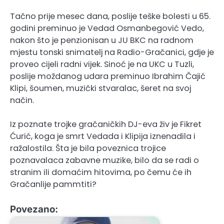
Tačno prije mesec dana, poslije teške bolesti u 65.
godini preminuo je Vedad Osmanbegović Vedo,
nakon što je penzionisan u JU BKC na radnom
mjestu tonski snimatelj na Radio-Gračanici, gdje je
proveo cijeli radni vijek. Sinoć je na UKC u Tuzli,
poslije moždanog udara preminuo Ibrahim Čajić
Klipi, šoumen, muzički stvaralac, šeret na svoj
način.
Iz poznate trojke gračaničkih DJ-eva živ je Fikret
Ćurić, koga je smrt Vedada i Klipija iznenadila i
ražalostila. Šta je bila poveznica trojice
poznavalaca zabavne muzike, bilo da se radi o
stranim ili domaćim hitovima, po čemu će ih
Gračanlije pammtiti?
Povezano: