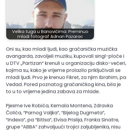
Velika tuga u Banovićima: Preminuo
mladi fotograf Adnan Pazarac
Oni su, kao mladi ljudi, kao gračanička muzička
avangarda, zavoljeli muziku, kupovali singl-ploče i
u DTV „Partizan“ krenuli u organizaciju disko-večeri,
kojima su, kako je vrijeme prolazilo priključivali se
mladi ljudi. Prvo je krenuo Fikret, za njim Ibrahim, pa
Vedad. Pored poznatog gračaničkog kina, bila je
to u to vrijeme jedina zabava za mlade.
Pjesme Ive Robića, Kemala Montena, Zdravka
Čolića, “Parnog Valjka”, “Bijelog Dugmeta”,
“Indexa”, pa “Bitlsa”, Elvisa Prislija, Franka Sinatre,
grupe “ABBA” zahvaljuući trojici zaljubljenika, nisu