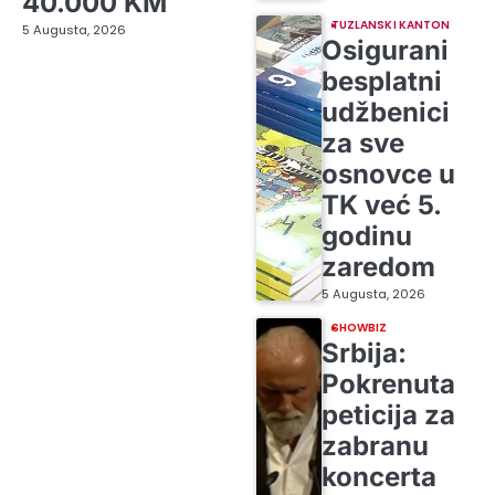
40.000 KM
TUZLANSKI KANTON
5 Augusta, 2026
Osigurani
besplatni
udžbenici
za sve
osnovce u
TK već 5.
godinu
zaredom
5 Augusta, 2026
SHOWBIZ
Srbija:
Pokrenuta
peticija za
zabranu
koncerta