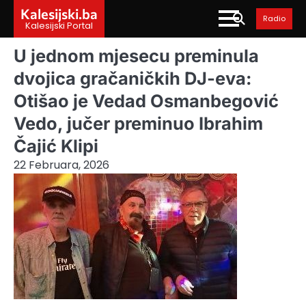
Skip
Kalesijski.ba
Radio
to
Kalesijski Portal
content
U jednom mjesecu preminula
dvojica gračaničkih DJ-eva:
Otišao je Vedad Osmanbegović
Vedo, jučer preminuo Ibrahim
Čajić Klipi
22 Februara, 2026