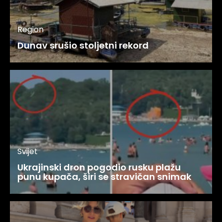
Region
Dunav srušio stoljetni rekord
Svijet
Ukrajinski dron pogodio rusku plažu
punu kupača, širi se stravičan snimak