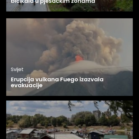
bicikala u pješačkim zonama
Svijet
Erupcija vulkana Fuego izazvala
evakuacije