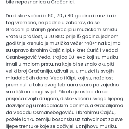
bile nepoznanica u Gračanici.
Da disko-večeri iz 60., 70., i 80. godina i muzika iz
tog vremena, ne padne u zaborav, da se
Gračanlije starijih generacija u muzičkom smislu
vrate u prošlost, u JU BKC prije 15 godina, jednom
godišnje krenula je muzička večer “40+” na kojima
su upravo Ibrahim Čajić Klipi, Fikret Ćurić i Vedad
Osanbegović Vedo, trojica DJ-eva koji su muziku
imali u malom prstu, na koje bi se znalo okupiti
veliki broj Gračanlija, uživali su u muzici iz svojih
mladalačkih dana. Vedo i Klipi, koji su, nažalost
preminuli u toku ovog februara skoro pa zajedno
su otišli na drugi svijet. Fikretu je ostao da se
prisjeća svojih drugara, disko-večeri i svega lijepog
doživljenog u mladalačkim danima, a Gračalijama
da Vedadu Osmanebegoviću i Ibrahimu Čajiću,
požele lahku zemlju bosansku uz zahvalnost za sve
lijepe trentuke koje se doživjeli uz njihovu muziku.