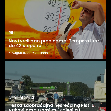
BiH
Novi vreli dan pred nama: Temperature
do 42 stepena
4 Augusta, 2026
/
admin
Crna hronika
Teška saobraćajna nesreća na Pisti u
Vukovijama Gornjim (Kalesija)