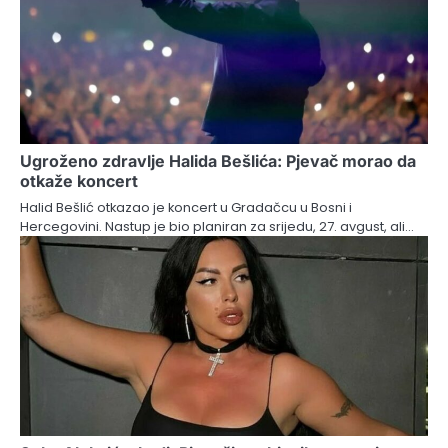
Ugroženo zdravlje Halida Bešlića: Pjevač morao da
otkaže koncert
Halid Bešlić otkazao je koncert u Gradačcu u Bosni i
Hercegovini. Nastup je bio planiran za srijedu, 27. avgust, ali…