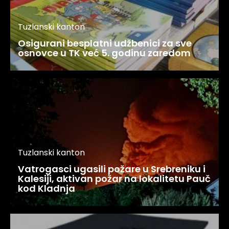
Tuzlanski kanton
Osigurani besplatni udžbenici za sve
osnovce u TK već 5. godinu zaredom
Tuzlanski kanton
Vatrogasci ugasili požare u Srebreniku i
Kalesiji, aktivan požar na lokalitetu Pauč
kod Kladnja