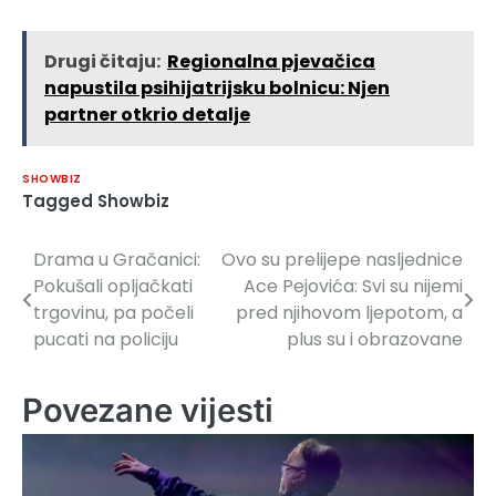
Drugi čitaju:
Regionalna pjevačica
napustila psihijatrijsku bolnicu: Njen
partner otkrio detalje
SHOWBIZ
Tagged
Showbiz
Drama u Gračanici:
Ovo su prelijepe nasljednice
Navigacija
Pokušali opljačkati
Ace Pejovića: Svi su nijemi
članaka
trgovinu, pa počeli
pred njihovom ljepotom, a
pucati na policiju
plus su i obrazovane
Povezane vijesti