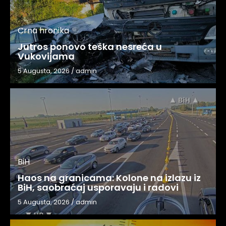
Crna hronika
Jutros ponovo teška nesreća u
Vukovijama
5 Augusta, 2026
/
admin
BiH
Haos na granicama: Kolone na izlazu iz
BiH, saobraćaj usporavaju i radovi
5 Augusta, 2026
/
admin