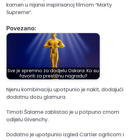
kamen u nijansi inspirisanoj filmom “Marty
Supreme”.
Povezano:
Sve je spremno za dodjelu Oskara: Ko su
favoriti za prestižnu nagradu?
Njenu kombinaciju upotpunio je nakit, dodajući
dodatnu dozu glamura.
Timoti Šalame zablistao je u potpuno crnom
odijelu Givenchy.
Dodatno je upotpunio izgled Cartier ogrlicom i