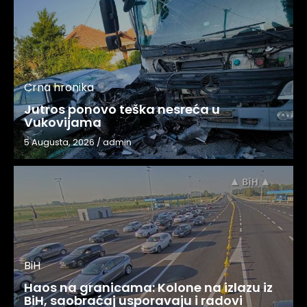
Crna hronika
Jutros ponovo teška nesreća u
Vukovijama
5 Augusta, 2026
/
admin
BiH
Haos na granicama: Kolone na izlazu iz
BiH, saobraćaj usporavaju i radovi