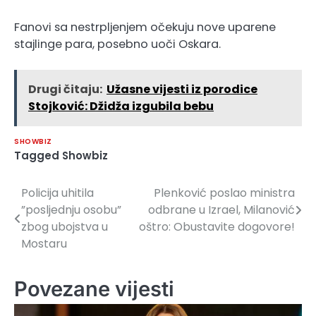
Fanovi sa nestrpljenjem očekuju nove uparene
stajlinge para, posebno uoči Oskara.
Drugi čitaju:
Užasne vijesti iz porodice
Stojković: Džidža izgubila bebu
SHOWBIZ
Tagged
Showbiz
Policija uhitila
Plenković poslao ministra
Navigacija
”posljednju osobu”
odbrane u Izrael, Milanović
članaka
zbog ubojstva u
oštro: Obustavite dogovore!
Mostaru
Povezane vijesti