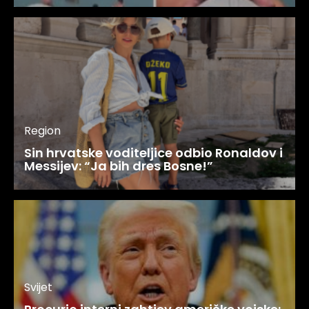
Region
Sin hrvatske voditeljice odbio Ronaldov i
Messijev: “Ja bih dres Bosne!”
Svijet