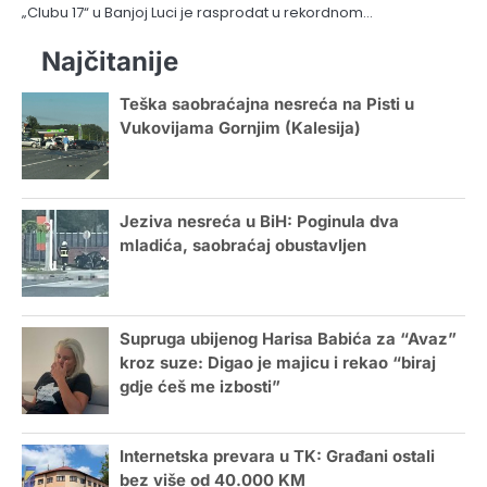
„Clubu 17“ u Banjoj Luci je rasprodat u rekordnom…
Najčitanije
Teška saobraćajna nesreća na Pisti u
Vukovijama Gornjim (Kalesija)
Jeziva nesreća u BiH: Poginula dva
mladića, saobraćaj obustavljen
Supruga ubijenog Harisa Babića za “Avaz”
kroz suze: Digao je majicu i rekao “biraj
gdje ćeš me izbosti”
Internetska prevara u TK: Građani ostali
bez više od 40.000 KM