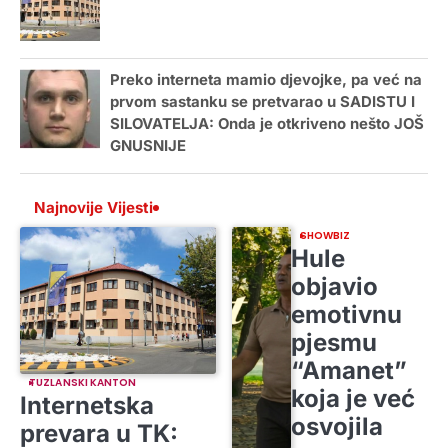
Preko interneta mamio djevojke, pa već na
prvom sastanku se pretvarao u SADISTU I
SILOVATELJA: Onda je otkriveno nešto JOŠ
GNUSNIJE
Najnovije Vijesti
SHOWBIZ
Hule
objavio
emotivnu
pjesmu
“Amanet”
TUZLANSKI KANTON
koja je već
Internetska
osvojila
prevara u TK: