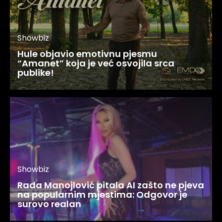
Showbiz
Hule objavio emotivnu pjesmu
“Amanet” koja je već osvojila srca
publike!
Showbiz
Rada Manojlović pitala AI zašto ne pjeva
na popularnim mjestima: Odgovor je
surovo realan