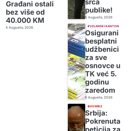
srca
Građani ostali
publike!
bez više od
5 Augusta, 2026
40.000 KM
TUZLANSKI KANTON
5 Augusta, 2026
Osigurani
besplatni
udžbenici
za sve
osnovce u
TK već 5.
godinu
zaredom
5 Augusta, 2026
SHOWBIZ
Srbija:
Pokrenuta
peticija za