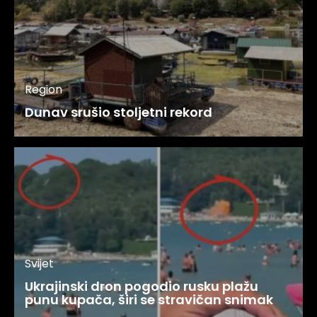
Region
Dunav srušio stoljetni rekord
Svijet
Ukrajinski dron pogodio rusku plažu
punu kupača, širi se stravičan snimak