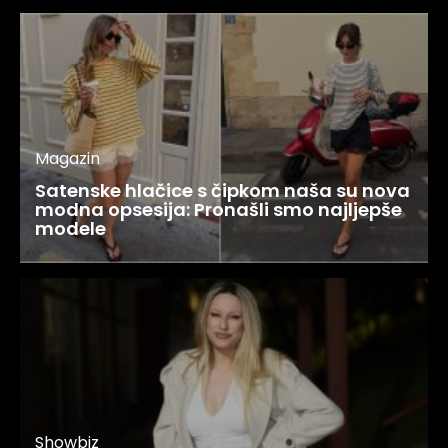
Magazin
Satenske hlačice s čipkom naša su nova
modna opsesija: Pronašli smo najljepše
modele
Showbiz