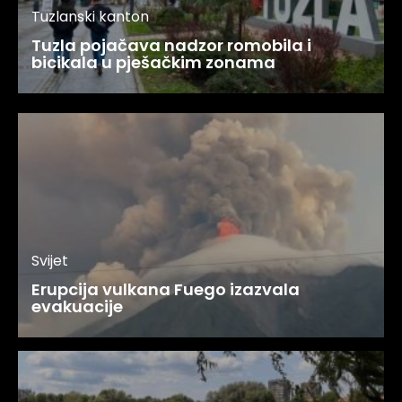
Tuzlanski kanton
Tuzla pojačava nadzor romobila i
bicikala u pješačkim zonama
Svijet
Erupcija vulkana Fuego izazvala
evakuacije