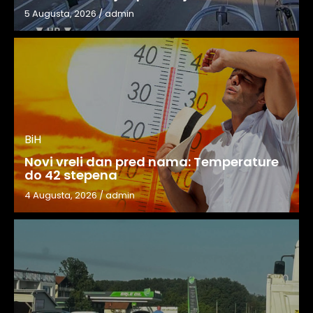
5 Augusta, 2026
/
admin
BiH
Novi vreli dan pred nama: Temperature
do 42 stepena
4 Augusta, 2026
/
admin