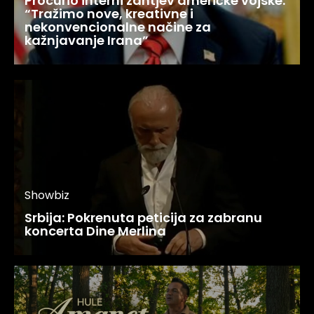
Procurio interni zahtjev američke vojske:
“Tražimo nove, kreativne i
nekonvencionalne načine za
kažnjavanje Irana”
Showbiz
Srbija: Pokrenuta peticija za zabranu
koncerta Dine Merlina