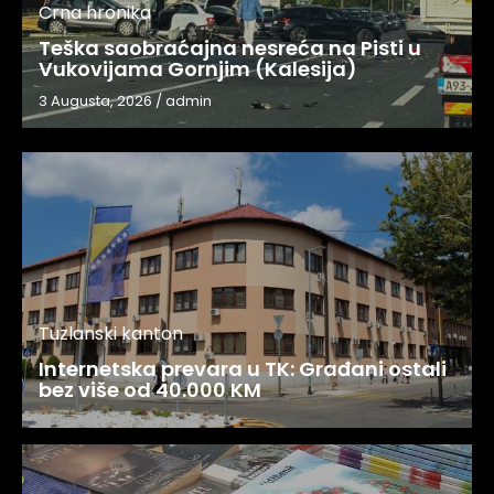
Crna hronika
Teška saobraćajna nesreća na Pisti u
Vukovijama Gornjim (Kalesija)
3 Augusta, 2026
/
admin
Tuzlanski kanton
Internetska prevara u TK: Građani ostali
bez više od 40.000 KM