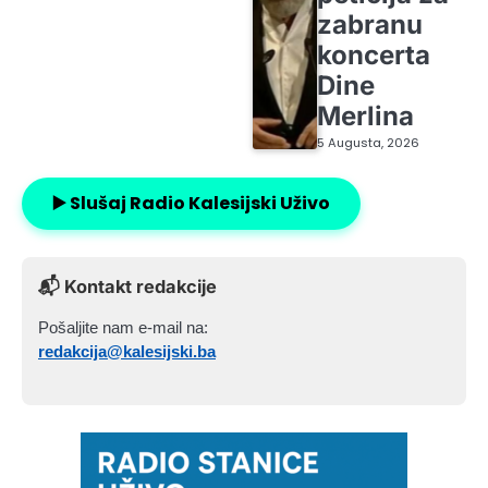
zabranu
koncerta
Dine
Merlina
5 Augusta, 2026
▶️ Slušaj Radio Kalesijski Uživo
📬 Kontakt redakcije
Pošaljite nam e-mail na:
redakcija@kalesijski.ba