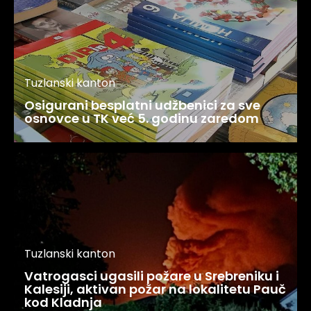
Tuzlanski kanton
Osigurani besplatni udžbenici za sve
osnovce u TK već 5. godinu zaredom
Tuzlanski kanton
Vatrogasci ugasili požare u Srebreniku i
Kalesiji, aktivan požar na lokalitetu Pauč
kod Kladnja