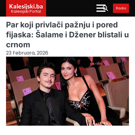
Skip
Kalesijski.ba
Radio
to
Kalesijski Portal
content
Par koji privlači pažnju i pored
fijaska: Šalame i Džener blistali u
crnom
23 Februara, 2026