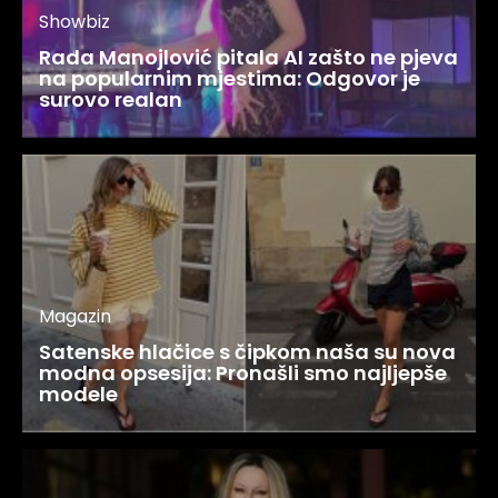
Showbiz
Rada Manojlović pitala AI zašto ne pjeva
na popularnim mjestima: Odgovor je
surovo realan
Magazin
Satenske hlačice s čipkom naša su nova
modna opsesija: Pronašli smo najljepše
modele