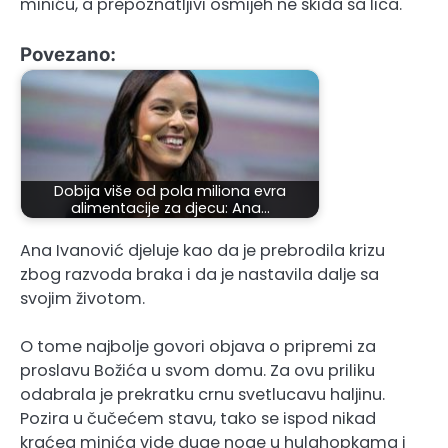
miniću, a prepoznatljivi osmijeh ne skida sa lica.
Povezano:
Dobija više od pola miliona evra
alimentacije za djecu: Ana…
Ana Ivanović djeluje kao da je prebrodila krizu
zbog razvoda braka i da je nastavila dalje sa
svojim životom.
O tome najbolje govori objava o pripremi za
proslavu Božića u svom domu. Za ovu priliku
odabrala je prekratku crnu svetlucavu haljinu.
Pozira u čučećem stavu, tako se ispod nikad
kraćeg minića vide duge noge u hulahopkama i