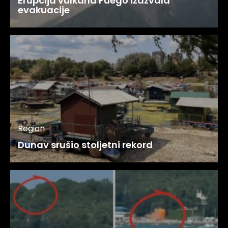
Erupcija vulkana Fuego izazvala
evakuacije
Region
Dunav srušio stoljetni rekord