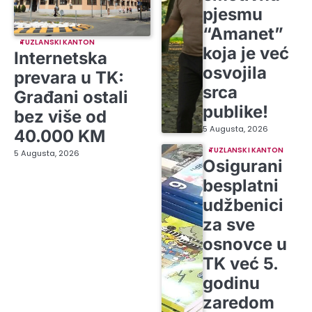
pjesmu
“Amanet”
TUZLANSKI KANTON
koja je već
Internetska
osvojila
prevara u TK:
srca
Građani ostali
publike!
bez više od
5 Augusta, 2026
40.000 KM
TUZLANSKI KANTON
5 Augusta, 2026
Osigurani
besplatni
udžbenici
za sve
osnovce u
TK već 5.
godinu
zaredom