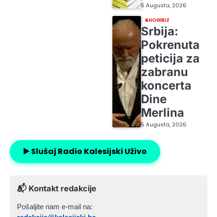
5 Augusta, 2026
SHOWBIZ
Srbija:
Pokrenuta
peticija za
zabranu
koncerta
Dine
Merlina
5 Augusta, 2026
▶️ Slušaj Radio Kalesijski Uživo
📬 Kontakt redakcije
Pošaljite nam e-mail na: