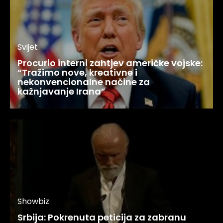
Svijet
Procurio interni zahtjev američke vojske:
“Tražimo nove, kreativne i
nekonvencionalne načine za
kažnjavanje Irana”
Showbiz
Srbija: Pokrenuta peticija za zabranu