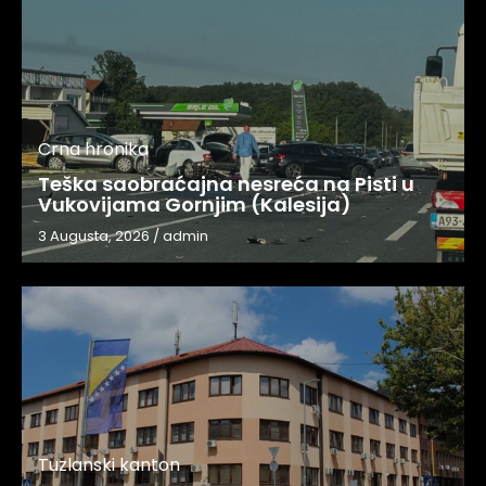
Crna hronika
Teška saobraćajna nesreća na Pisti u
Vukovijama Gornjim (Kalesija)
3 Augusta, 2026
/
admin
Tuzlanski kanton