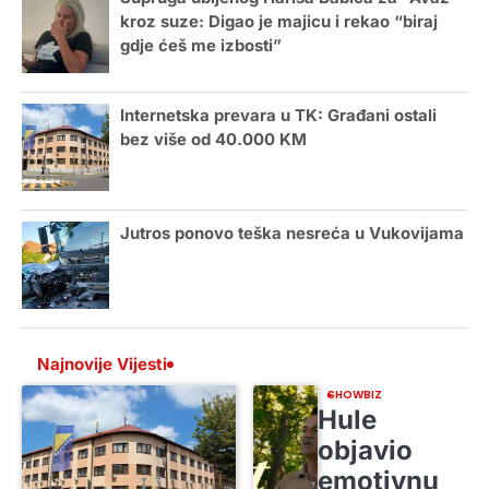
kroz suze: Digao je majicu i rekao “biraj
gdje ćeš me izbosti”
Internetska prevara u TK: Građani ostali
bez više od 40.000 KM
Jutros ponovo teška nesreća u Vukovijama
Najnovije Vijesti
SHOWBIZ
Hule
objavio
emotivnu