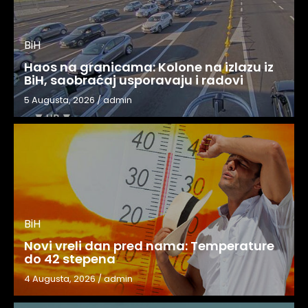
BiH
Haos na granicama: Kolone na izlazu iz
BiH, saobraćaj usporavaju i radovi
5 Augusta, 2026
/
admin
BiH
Novi vreli dan pred nama: Temperature
do 42 stepena
4 Augusta, 2026
/
admin