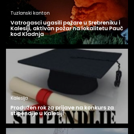
Tuzlanski kanton
Vatrogasci ugasili požare u Srebreniku i
Kalesiji, aktivan požar na lokalitetu Pauč
kod Kladnja
Kalesija
Produžen rok za prijave na konkurs za
stipendije u Kalesiji