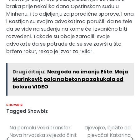
braka prije nekoliko dana Opštinskom sudu u
Minhenu, i to odjeljenju za porodične sporove. I ona
i Bastijan su svojim advokatima poručili da ne žele
da se vide na suđenju na kome će i zvanično biti
razvedeni. Takođe su oboje zamolili svoje
advokate da se potrude da se sve završi u što
bržem roku”, rekao je izvor za “Bild”.
Drugi čitaju:
Nezgoda na imanju Elite: Maja
Marinković pala na beton pa zakukala od
bolova VIDEO
SHOWBIZ
Tagged
Showbiz
Na pomolu veliki transfer:
Djevojke, bježite od
Navigacija
Nova hrvatska zvijezda činit
pjevača! Katarina