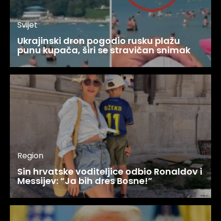
Svijet
Ukrajinski dron pogodio rusku plažu
punu kupača, širi se stravičan snimak
Region
Sin hrvatske voditeljice odbio Ronaldov i
Messijev: “Ja bih dres Bosne!”