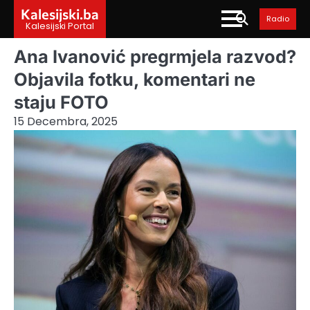
Skip
Kalesijski.ba
Radio
to
Kalesijski Portal
content
Ana Ivanović pregrmjela razvod?
Objavila fotku, komentari ne
staju FOTO
15 Decembra, 2025