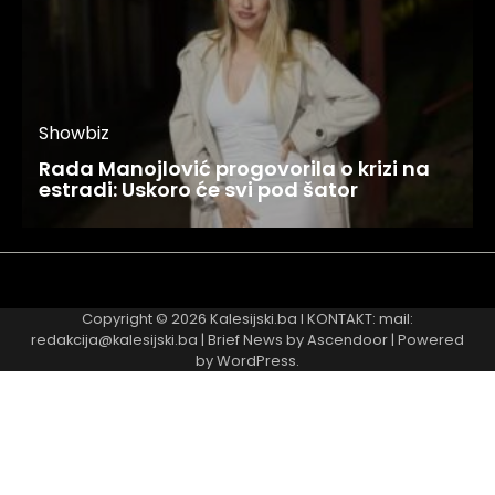
Showbiz
Rada Manojlović progovorila o krizi na
estradi: Uskoro će svi pod šator
Najnovije
Najčitanije
Copyright © 2026
Kalesijski.ba
I KONTAKT: mail:
redakcija@kalesijski.ba | Brief News by
Ascendoor
| Powered
by
WordPress
.