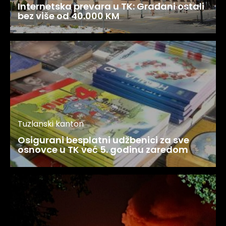
Internetska prevara u TK: Građani ostali
bez više od 40.000 KM
Tuzlanski kanton
Osigurani besplatni udžbenici za sve
osnovce u TK već 5. godinu zaredom