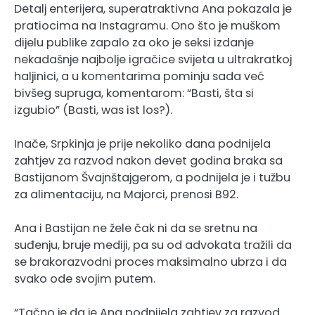
Detalj enterijera, superatraktivna Ana pokazala je
pratiocima na Instagramu. Ono što je muškom
dijelu publike zapalo za oko je seksi izdanje
nekadašnje najbolje igračice svijeta u ultrakratkoj
haljinici, a u komentarima pominju sada već
bivšeg supruga, komentarom: “Basti, šta si
izgubio” (Basti, was ist los?).
Inače, Srpkinja je prije nekoliko dana podnijela
zahtjev za razvod nakon devet godina braka sa
Bastijanom Švajnštajgerom, a podnijela je i tužbu
za alimentaciju, na Majorci, prenosi B92.
Ana i Bastijan ne žele čak ni da se sretnu na
suđenju, bruje mediji, pa su od advokata tražili da
se brakorazvodni proces maksimalno ubrza i da
svako ode svojim putem.
“Tačno je da je Ana podnijela zahtjev za razvod