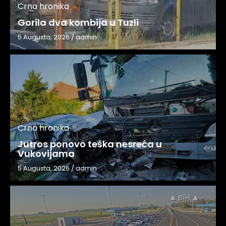
Crna hronika
Gorila dva kombija u Tuzli
5 Augusta, 2026
/
admin
Crna hronika
Jutros ponovo teška nesreća u
Vukovijama
5 Augusta, 2026
/
admin