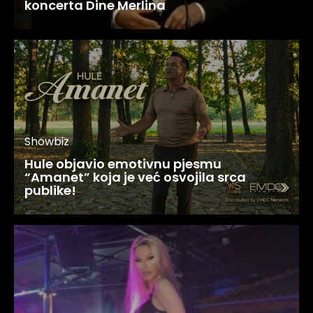
koncerta Dine Merlina
Showbiz
Hule objavio emotivnu pjesmu
“Amanet” koja je već osvojila srca
publike!