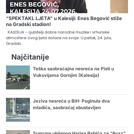
“SPEKTAKL LJETA” u Kalesiji: Enes Begović stiže
na Gradski stadion!
KALESIJA – Ljubitelji dobre narodne muzike i vrhunske
atmosfere ovog ljeta dolaze na svoje. U petak, 24. jula,
Gradski…
Najčitanije
Teška saobraćajna nesreća na Pisti u
Vukovijama Gornjim (Kalesija)
Jeziva nesreća u BiH: Poginula dva
mladića, saobraćaj obustavljen
Supruga ubijenog Harisa Babića za “Avaz”