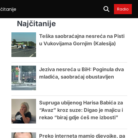
čitanije
Radio
Najčitanije
Teška saobraćajna nesreća na Pisti
u Vukovijama Gornjim (Kalesija)
Jeziva nesreća u BiH: Poginula dva
mladića, saobraćaj obustavljen
Supruga ubijenog Harisa Babića za
“Avaz” kroz suze: Digao je majicu i
rekao “biraj gdje ćeš me izbosti”
Preko interneta mamio djevojke, pa