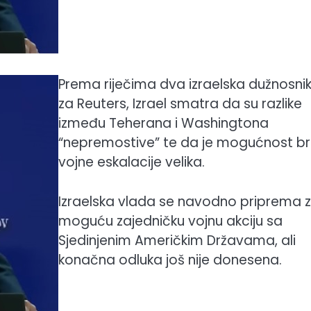
Prema riječima dva izraelska dužnosni
za Reuters, Izrael smatra da su razlike
između Teherana i Washingtona
“nepremostive” te da je mogućnost br
vojne eskalacije velika.
Izraelska vlada se navodno priprema 
moguću zajedničku vojnu akciju sa
Sjedinjenim Američkim Državama, ali
konačna odluka još nije donesena.