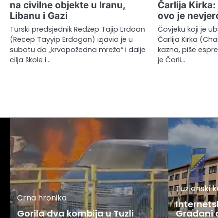
na civilne objekte u Iranu,
Čarlija Kirka
Libanu i Gazi
ovo je nevje
Turski predsjednik Redžep Tajip Erdoan
Čovjeku koji je u
(Recep Tayyip Erdogan) izjavio je u
Čarlija Kirka (Char
subotu da „krvopožedna mreža“ i dalje
kazna, piše espre
cilja škole i…
je Čarli…
Tuzlanski 
Crna hronika
Internets
Gorila dva kombija u Tuzli
Građani o