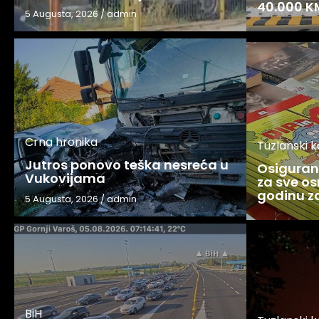
40.000 K
5 Augusta, 2026
/
admin
Crna hronika
Tuzlanski 
Jutros ponovo teška nesreća u
Osigurani
Vukovijama
za sve os
godinu 
5 Augusta, 2026
/
admin
BiH