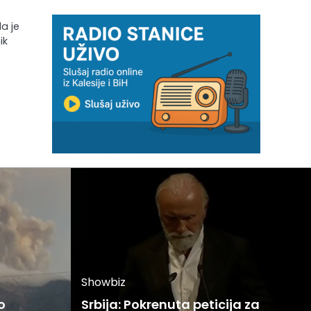
da je
ik
Showbiz
o
Srbija: Pokrenuta peticija za