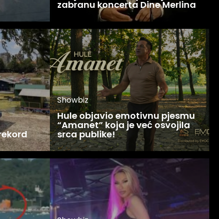
zabranu koncerta Dine Merlina
Showbiz
Hule objavio emotivnu pjesmu
“Amanet” koja je već osvojila
 rekord
srca publike!