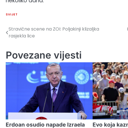
nekoliko dana.
SVIJET
Stravične scene na ZOI: Poljakinji klizaljka
Navigacija
rasjekla lice
članaka
Povezane vijesti
Erdoan osudio napade Izraela
Evo koja kazn