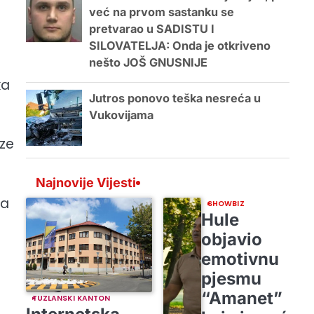
već na prvom sastanku se
pretvarao u SADISTU I
SILOVATELJA: Onda je otkriveno
nešto JOŠ GNUSNIJE
ka
Jutros ponovo teška nesreća u
Vukovijama
ze
Najnovije Vijesti
za
SHOWBIZ
Hule
objavio
emotivnu
pjesmu
“Amanet”
TUZLANSKI KANTON