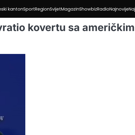
nski kanton
Sport
Region
Svijet
Magazin
Showbiz
Radio
Najnovije
Naj
vratio kovertu sa američkim