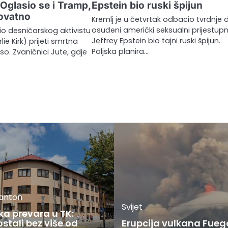
: Oglasio se i Tramp,
Epstein bio ruski špijun
rovatno
Kremlj je u četvrtak odbacio tvrdnje 
osuđeni američki seksualni prijestupn
bio desničarskog aktivistu
Jeffrey Epstein bio tajni ruski špijun.
lie Kirk) prijeti smrtna
Poljska planira…
so. Zvaničnici Jute, gdje
kanton
Svijet
ka prevara u TK:
stali bez više od
Erupcija vulkana Fueg