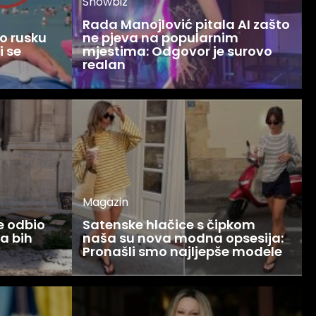
Showbiz
Rada Manojlović pitala AI zašto
o rusku
ne pjeva na popularnim
i se
mjestima: Odgovor je surovo
realan
Magazin
ce odbio
Satenske hlačice s čipkom
Ja bih
naša su nova modna opsesija:
Pronašli smo najljepše modele