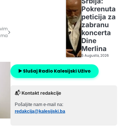
Srbija:
Pokrenuta
peticija za
zabranu
svim
koncerta
jama
Dine
Merlina
5 Augusta, 2026
▶️ Slušaj Radio Kalesijski Uživo
📬 Kontakt redakcije
Pošaljite nam e-mail na:
redakcija@kalesijski.ba