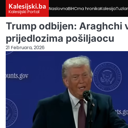
Skip
Kalesijski.ba
Naslovna
BiH
Crna hronika
Kalesija
Tuzla
to
Kalesijski Portal
content
Trump odbijen: Araghchi 
prijedlozima pošiljaocu
21 Februara, 2026