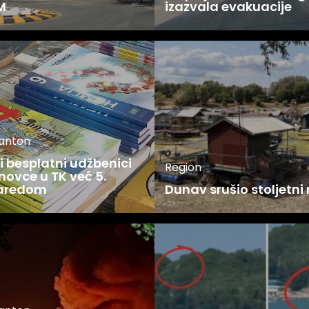
M
izazvala evakuacije
kanton
 besplatni udžbenici
Region
novce u TK već 5.
zaredom
Dunav srušio stoljetni