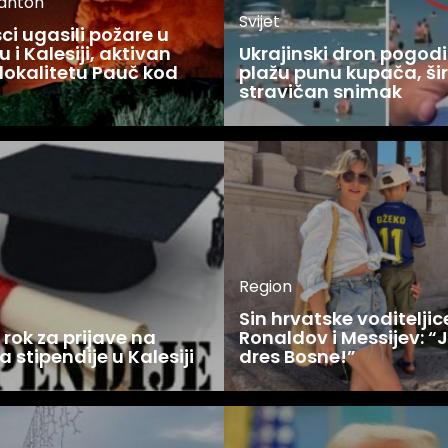
kanton
Svijet
i ugasili požare u
 i Kalesiji, aktivan
Ukrajinski dron pogodi
lokalitetu Pauč kod
plažu punu kupača, šir
stravičan snimak
Region
Sin hrvatske voditelji
rok za prijave na
Ronaldov i Messijev: “
a stipendije u Kalesiji
dres Bosne!”