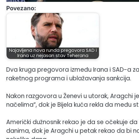
Povezano:
Najavljena nova runda pregovora SAD i
Irana uz nejasan stav Teherana
Dva kruga pregovora između Irana i SAD-a za
raketnog programa i ublažavanja sankcija.
Nakon razgovora u Ženevi u utorak, Aragchi j
načelima”, dok je Bijela kuća rekla da među s
Američki dužnosnik rekao je da se očekuje da 
danima, dok je Aragchi u petak rekao da bi 