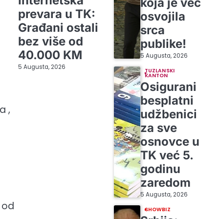
Internetska
koja je već
prevara u TK:
osvojila
Građani ostali
srca
bez više od
publike!
40.000 KM
5 Augusta, 2026
5 Augusta, 2026
TUZLANSKI
KANTON
Osigurani
besplatni
a ,
udžbenici
za sve
osnovce u
TK već 5.
godinu
zaredom
5 Augusta, 2026
 od
SHOWBIZ