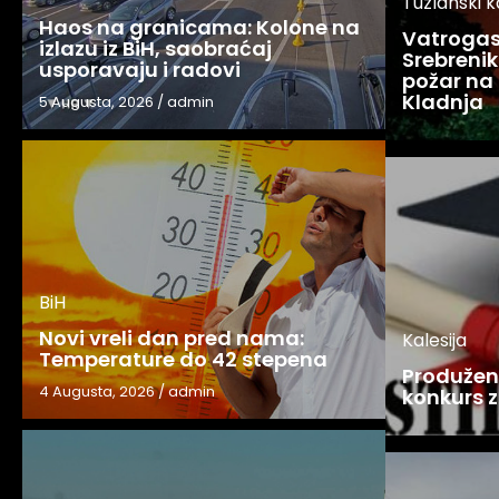
Tuzlanski 
Haos na granicama: Kolone na
Vatrogasc
izlazu iz BiH, saobraćaj
Srebreniku
usporavaju i radovi
požar na 
Kladnja
5 Augusta, 2026
/
admin
BiH
Novi vreli dan pred nama:
Kalesija
Temperature do 42 stepena
Produžen 
4 Augusta, 2026
/
admin
konkurs z