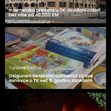
Tuzlanski kanton
Internetska prevara u TK: Građani ostali
bez više od 40.000 KM
Tuzlanski kanton
Osigurani besplatni udžbenici za sve
osnovce u TK već 5. godinu zaredom