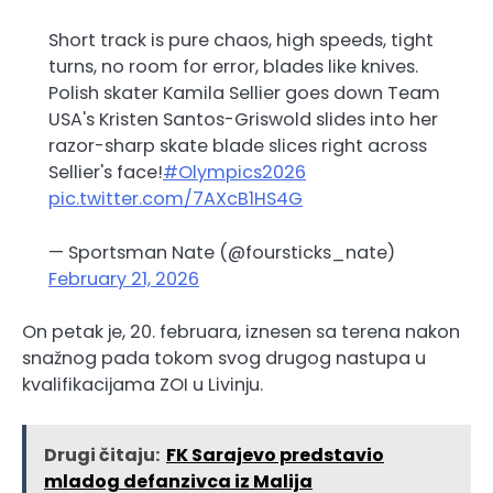
Short track is pure chaos, high speeds, tight
turns, no room for error, blades like knives.
Polish skater Kamila Sellier goes down Team
USA's Kristen Santos-Griswold slides into her
razor-sharp skate blade slices right across
Sellier's face!
#Olympics2026
pic.twitter.com/7AXcB1HS4G
— Sportsman Nate (@foursticks_nate)
February 21, 2026
On petak je, 20. februara, iznesen sa terena nakon
snažnog pada tokom svog drugog nastupa u
kvalifikacijama ZOI u Livinju.
Drugi čitaju:
FK Sarajevo predstavio
mladog defanzivca iz Malija