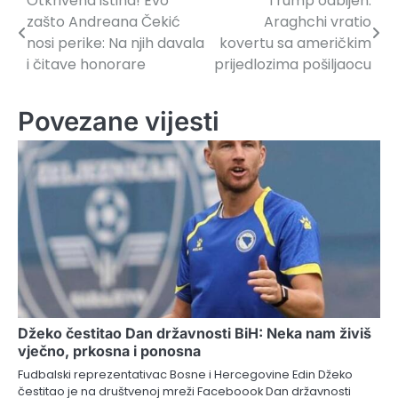
Otkrivena istina! Evo
Trump odbijen:
Navigacija
zašto Andreana Čekić
Araghchi vratio
članaka
nosi perike: Na njih davala
kovertu sa američkim
i čitave honorare
prijedlozima pošiljaocu
Povezane vijesti
Džeko čestitao Dan državnosti BiH: Neka nam živiš
vječno, prkosna i ponosna
Fudbalski reprezentativac Bosne i Hercegovine Edin Džeko
čestitao je na društvenoj mreži Faceboook Dan državnosti