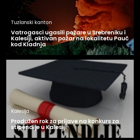
Tuzlanski kanton
Vatrogasci ugasili požare u Srebreniku i
Kalesiji, aktivan požar na lokalitetu Pauč
kod Kladnja
Kalesija
Produžen rok za prijave na konkurs za
stipendije u Kalesiji