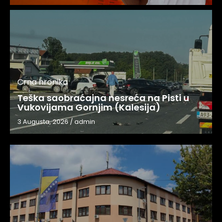
Crna hronika
Teška saobraćajna nesreća na Pisti u
Vukovijama Gornjim (Kalesija)
3 Augusta, 2026
/
admin