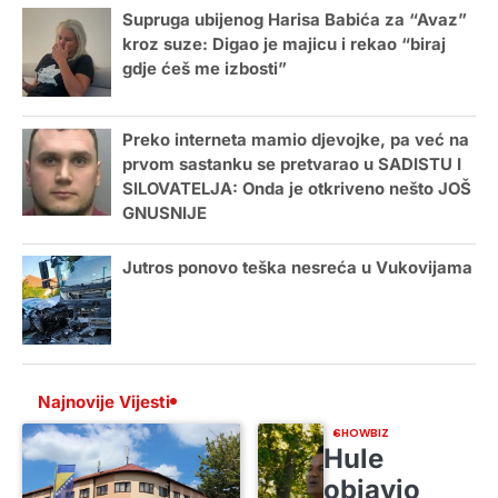
Supruga ubijenog Harisa Babića za “Avaz”
kroz suze: Digao je majicu i rekao “biraj
gdje ćeš me izbosti”
Preko interneta mamio djevojke, pa već na
prvom sastanku se pretvarao u SADISTU I
SILOVATELJA: Onda je otkriveno nešto JOŠ
GNUSNIJE
Jutros ponovo teška nesreća u Vukovijama
Najnovije Vijesti
SHOWBIZ
Hule
objavio