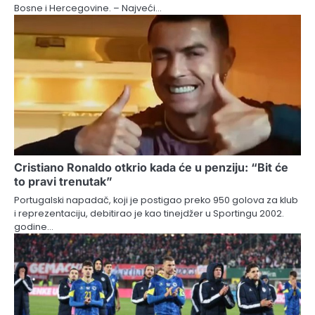
Bosne i Hercegovine. – Najveći…
Cristiano Ronaldo otkrio kada će u penziju: “Bit će
to pravi trenutak”
Portugalski napadač, koji je postigao preko 950 golova za klub
i reprezentaciju, debitirao je kao tinejdžer u Sportingu 2002.
godine…