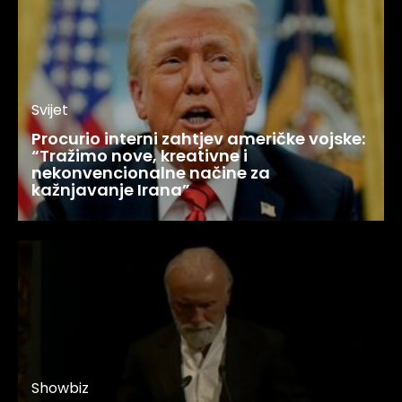
Svijet
Procurio interni zahtjev američke vojske:
“Tražimo nove, kreativne i
nekonvencionalne načine za
kažnjavanje Irana”
Showbiz