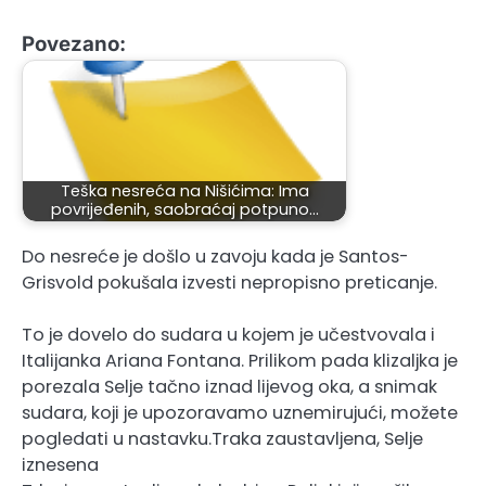
Povezano:
Teška nesreća na Nišićima: Ima
povrijeđenih, saobraćaj potpuno…
Do nesreće je došlo u zavoju kada je Santos-
Grisvold pokušala izvesti nepropisno preticanje.
To je dovelo do sudara u kojem je učestvovala i
Italijanka Ariana Fontana. Prilikom pada klizaljka je
porezala Selje tačno iznad lijevog oka, a snimak
sudara, koji je upozoravamo uznemirujući, možete
pogledati u nastavku.Traka zaustavljena, Selje
iznesena