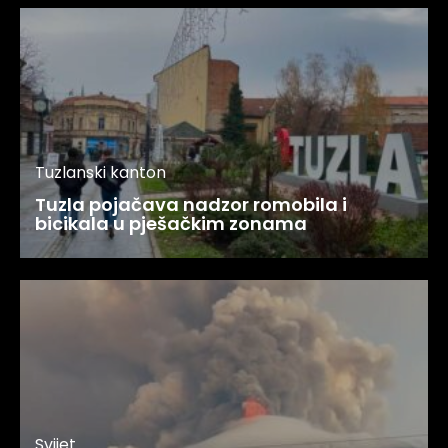
Tuzlanski kanton
Tuzla pojačava nadzor romobila i
bicikala u pješačkim zonama
Svijet