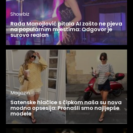
Showbiz
Rada Manojlović pitala AI zašto ne pjeva
na popularnim mjestima: Odgovor je
surovo realan
Magazin
Satenske hlačice s čipkom naša su nova
modna opsesija: Pronašli smo najljepše
modele