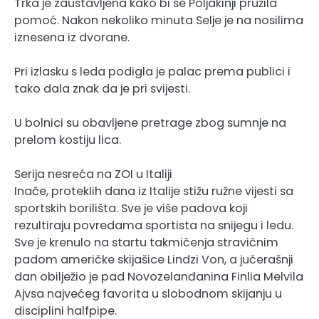
Trka je zaustavljena kako bi se Poljakinji pružila
pomoć. Nakon nekoliko minuta Selje je na nosilima
iznesena iz dvorane.
Pri izlasku s leda podigla je palac prema publici i
tako dala znak da je pri svijesti.
U bolnici su obavljene pretrage zbog sumnje na
prelom kostiju lica.
Serija nesreća na ZOI u Italiji
Inače, proteklih dana iz Italije stižu ružne vijesti sa
sportskih borilišta. Sve je više padova koji
rezultiraju povredama sportista na snijegu i ledu.
Sve je krenulo na startu takmičenja stravičnim
padom američke skijašice Lindzi Von, a jučerašnji
dan obilježio je pad Novozelanđanina Finlia Melvila
Ajvsa najvećeg favorita u slobodnom skijanju u
disciplini halfpipe.