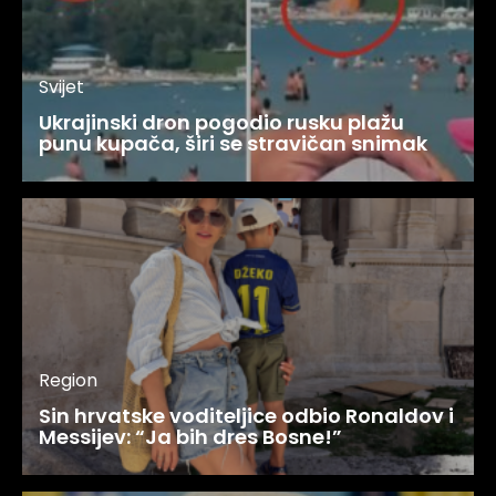
Svijet
Ukrajinski dron pogodio rusku plažu
punu kupača, širi se stravičan snimak
Region
Sin hrvatske voditeljice odbio Ronaldov i
Messijev: “Ja bih dres Bosne!”