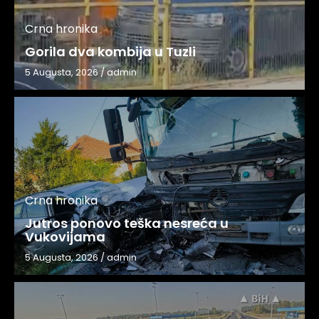
Crna hronika
Gorila dva kombija u Tuzli
5 Augusta, 2026
/
admin
Crna hronika
Jutros ponovo teška nesreća u
Vukovijama
5 Augusta, 2026
/
admin