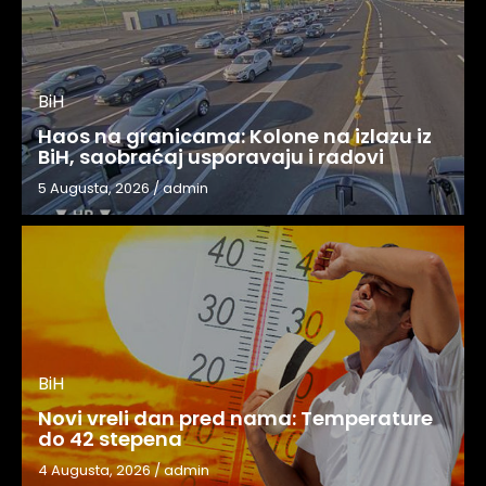
BiH
Haos na granicama: Kolone na izlazu iz
BiH, saobraćaj usporavaju i radovi
5 Augusta, 2026
/
admin
BiH
Novi vreli dan pred nama: Temperature
do 42 stepena
4 Augusta, 2026
/
admin