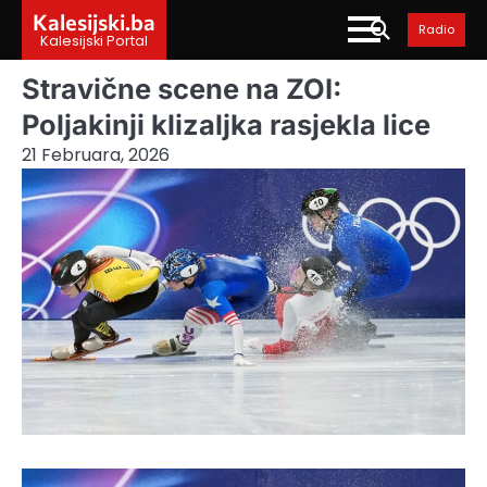
Skip
Kalesijski.ba
Radio
to
Kalesijski Portal
content
Stravične scene na ZOI:
Poljakinji klizaljka rasjekla lice
21 Februara, 2026