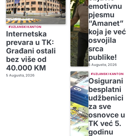
emotivnu
pjesmu
“Amanet”
TUZLANSKI KANTON
koja je već
Internetska
osvojila
prevara u TK:
srca
Građani ostali
publike!
bez više od
5 Augusta, 2026
40.000 KM
TUZLANSKI KANTON
5 Augusta, 2026
Osigurani
besplatni
udžbenici
za sve
osnovce u
TK već 5.
godinu