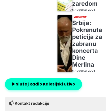
zaredom
5 Augusta, 2026
SHOWBIZ
Srbija:
Pokrenuta
peticija za
zabranu
koncerta
Dine
Merlina
5 Augusta, 2026
▶️ Slušaj Radio Kalesijski Uživo
📬 Kontakt redakcije