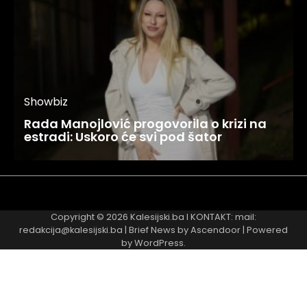
Showbiz
Rada Manojlović progovorila o krizi na
estradi: Uskoro će svi pod šator
Najnovije
Najčitanije
Copyright © 2026
Kalesijski.ba
I KONTAKT: mail:
redakcija@kalesijski.ba | Brief News by
Ascendoor
| Powered
by
WordPress
.