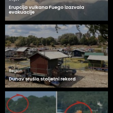
Erupcija vulkana Fuego izazvala
evakuacije
Region
Dunav srušio stoljetni rekord