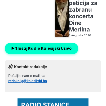
peticija za
zabranu
koncerta
Dine
Merlina
5 Augusta, 2026
▶️ Slušaj Radio Kalesijski Uživo
📬 Kontakt redakcije
Pošaljite nam e-mail na:
redakcija@kalesijski.ba