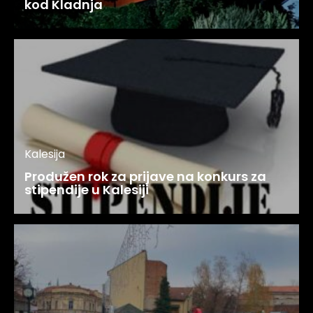
kod Kladnja
Kalesija
Produžen rok za prijave na konkurs za
stipendije u Kalesiji