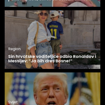
Region
Sin hrvatske voditeljice odbio Ronaldov i
Messijev: “Ja bih dres Bosne!”
Svijet