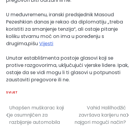
pregovori biti održani ili ne.
U međuvremenu, iranski predsjednik Masoud
Pezeshkian danas je rekao da diplomatiju „treba
koristiti za smanjenje tenzija“, ali ostaje pitanje
koliku stvarnu moć on ima u poređenju s
drugima,pišu
Vijesti
Unutar establišmenta postoje glasovi koji se
protive razgovorima, uključujući vjerske lidere. Ipak,
ostaje da se vidi mogu li ti glasovi u potpunosti
zaustaviti pregovore ili ne.
SVIJET
Uhapšen muškarac koji
Vahid Halilhodžić
Navigacija
je osumnjičen za
završava karijeru na
članaka
razbijanje automobila
najgori mogući način?