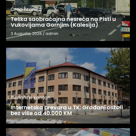
Crna hronika
Teška saobraćajna nesreća na Pisti u
Vukovijama Gornjim (Kalesija)
3 Augusta, 2026
/
admin
Tuzlanski kanton
Internetska prevara u TK: Građani ostali
bez više od 40.000 KM