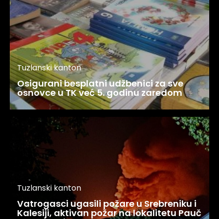
Tuzlanski kanton
Osigurani besplatni udžbenici za sve
osnovce u TK već 5. godinu zaredom
Tuzlanski kanton
Vatrogasci ugasili požare u Srebreniku i
Kalesiji, aktivan požar na lokalitetu Pauč