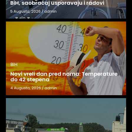
BiH, saobraćaj usporavaju i radovi
5 Augusta, 2026
/
admin
BiH
Novi vreli dan pred nama: Temperature
do 42 stepena
4 Augusta, 2026
/
admin