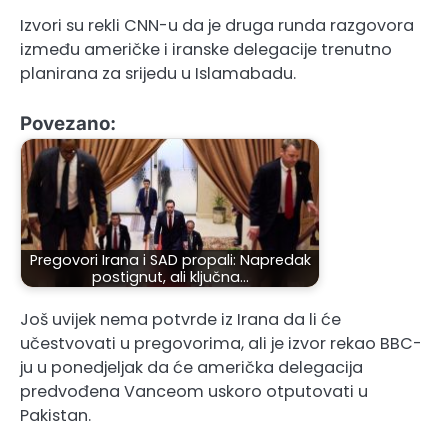
Izvori su rekli CNN-u da je druga runda razgovora
između američke i iranske delegacije trenutno
planirana za srijedu u Islamabadu.
Povezano:
Pregovori Irana i SAD propali: Napredak
postignut, ali ključna…
Još uvijek nema potvrde iz Irana da li će
učestvovati u pregovorima, ali je izvor rekao BBC-
ju u ponedjeljak da će američka delegacija
predvođena Vanceom uskoro otputovati u
Pakistan.