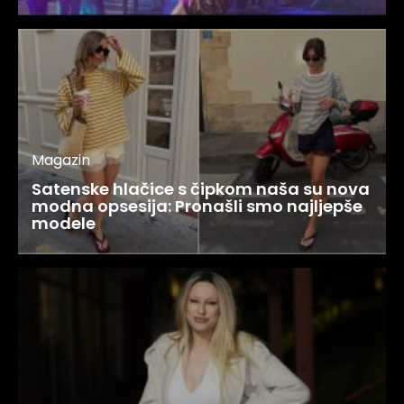
Magazin
Satenske hlačice s čipkom naša su nova
modna opsesija: Pronašli smo najljepše
modele