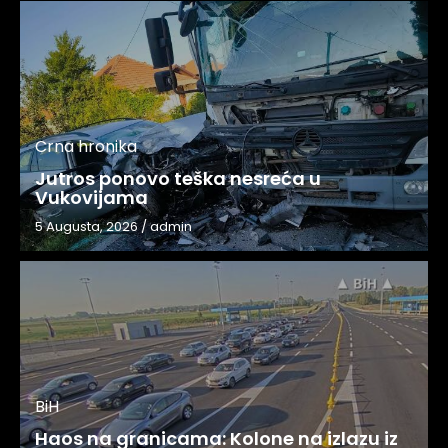
Crna hronika
Jutros ponovo teška nesreća u
Vukovijama
5 Augusta, 2026
/
admin
BiH
Haos na granicama: Kolone na izlazu iz