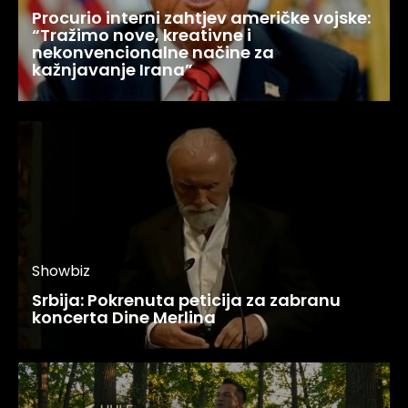
Procurio interni zahtjev američke vojske:
“Tražimo nove, kreativne i
nekonvencionalne načine za
kažnjavanje Irana”
Showbiz
Srbija: Pokrenuta peticija za zabranu
koncerta Dine Merlina