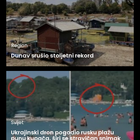
Region
Dunav srušio stoljetni rekord
Svijet
Ukrajinski dron pogodio rusku plažu
punu kupača, širi se stravičan snimak