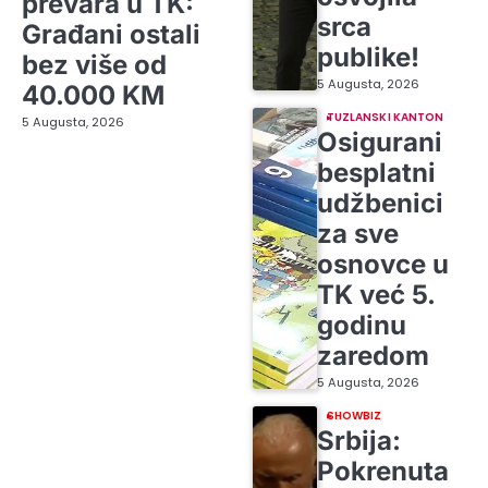
prevara u TK:
srca
Građani ostali
publike!
bez više od
5 Augusta, 2026
40.000 KM
TUZLANSKI KANTON
5 Augusta, 2026
Osigurani
besplatni
udžbenici
za sve
osnovce u
TK već 5.
godinu
zaredom
5 Augusta, 2026
SHOWBIZ
Srbija:
Pokrenuta