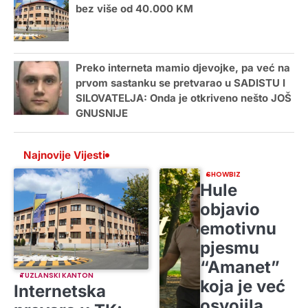
bez više od 40.000 KM
Preko interneta mamio djevojke, pa već na
prvom sastanku se pretvarao u SADISTU I
SILOVATELJA: Onda je otkriveno nešto JOŠ
GNUSNIJE
Najnovije Vijesti
SHOWBIZ
Hule
objavio
emotivnu
pjesmu
“Amanet”
TUZLANSKI KANTON
koja je već
Internetska
osvojila