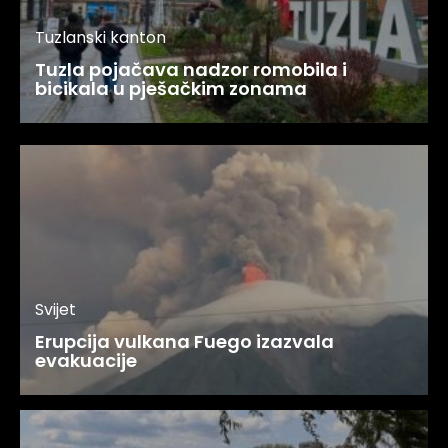
Tuzlanski kanton
Tuzla pojačava nadzor romobila i
bicikala u pješačkim zonama
Svijet
Erupcija vulkana Fuego izazvala
evakuacije