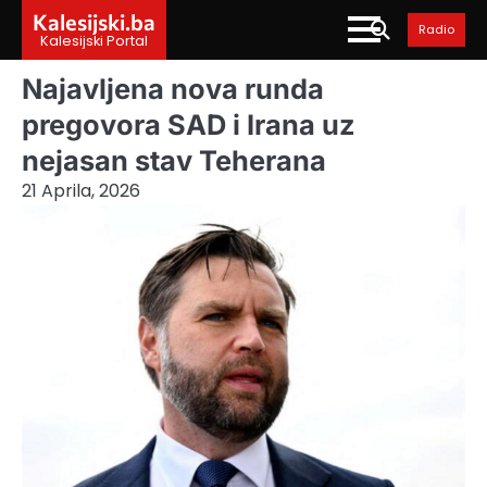
Skip
Kalesijski.ba
Radio
to
Kalesijski Portal
content
Najavljena nova runda
pregovora SAD i Irana uz
nejasan stav Teherana
21 Aprila, 2026