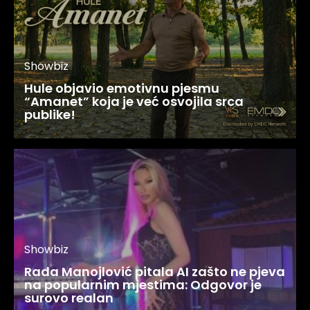
Showbiz
Hule objavio emotivnu pjesmu
“Amanet” koja je već osvojila srca
publike!
Showbiz
Rada Manojlović pitala AI zašto ne pjeva
na popularnim mjestima: Odgovor je
surovo realan