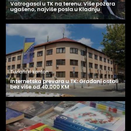
Vatrogasci u TK na terenu: Više požara
ugašeno, najviše posla u Kladnju
Tuzlanski kanton
Internetska prevara u TK: Građani ostali
bez više od 40.000 KM