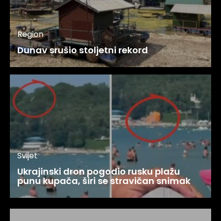
Region
Dunav srušio stoljetni rekord
Svijet
Ukrajinski dron pogodio rusku plažu
punu kupača, širi se stravičan snimak