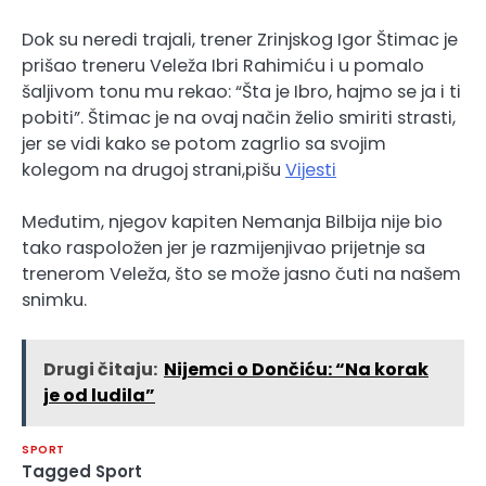
Dok su neredi trajali, trener Zrinjskog Igor Štimac je
prišao treneru Veleža Ibri Rahimiću i u pomalo
šaljivom tonu mu rekao: “Šta je Ibro, hajmo se ja i ti
pobiti”. Štimac je na ovaj način želio smiriti strasti,
jer se vidi kako se potom zagrlio sa svojim
kolegom na drugoj strani,pišu
Vijesti
Međutim, njegov kapiten Nemanja Bilbija nije bio
tako raspoložen jer je razmijenjivao prijetnje sa
trenerom Veleža, što se može jasno čuti na našem
snimku.
Drugi čitaju:
Nijemci o Dončiću: “Na korak
je od ludila”
SPORT
Tagged
Sport