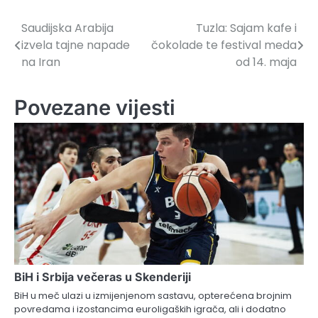
Saudijska Arabija
Tuzla: Sajam kafe i
Navigacija
izvela tajne napade
čokolade te festival meda
članaka
na Iran
od 14. maja
Povezane vijesti
BiH i Srbija večeras u Skenderiji
BiH u meč ulazi u izmijenjenom sastavu, opterećena brojnim
povredama i izostancima euroligaških igrača, ali i dodatno