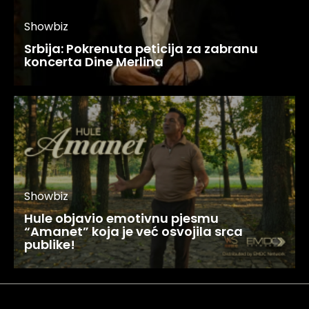
Showbiz
Srbija: Pokrenuta peticija za zabranu
koncerta Dine Merlina
Showbiz
Hule objavio emotivnu pjesmu
“Amanet” koja je već osvojila srca
publike!
Najnovije
Najčitanije