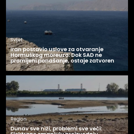
Svijet
Iran postavio uslove za otvaranje
Hormuškog moreuza: Dok SAD ne
promijeni ponašanje, ostaje zatvoren
Region
Dunav sve niži, problemi sve veći: