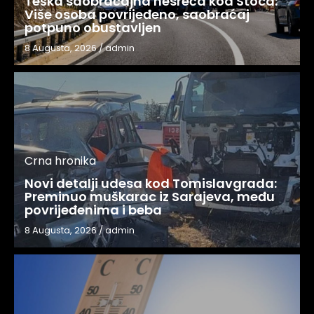
Teška saobraćajna nesreća kod Stoca:
Više osoba povrijeđeno, saobraćaj
potpuno obustavljen
8 Augusta, 2026
/
admin
Crna hronika
Novi detalji udesa kod Tomislavgrada:
Preminuo muškarac iz Sarajeva, među
povrijeđenima i beba
8 Augusta, 2026
/
admin