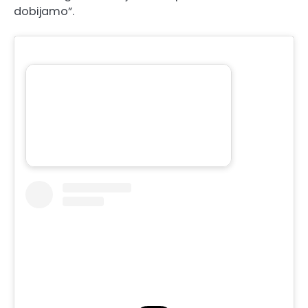
dobijamo”.
Povezano:
Rahimić pred prvu finalnu utakmicu
Kupa BiH: Osvajanje trofeja…