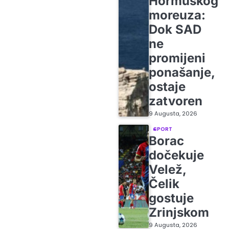
Hormuškog
moreuza:
Dok SAD
ne
promijeni
ponašanje,
ostaje
zatvoren
9 Augusta, 2026
SPORT
Borac
dočekuje
Velež,
Čelik
gostuje
Zrinjskom
9 Augusta, 2026