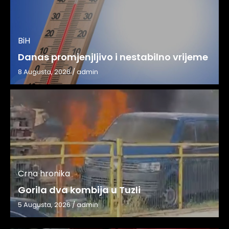
BiH
Danas promjenjljivo i nestabilno vrijeme
8 Augusta, 2026
/
admin
Crna hronika
Gorila dva kombija u Tuzli
5 Augusta, 2026
/
admin