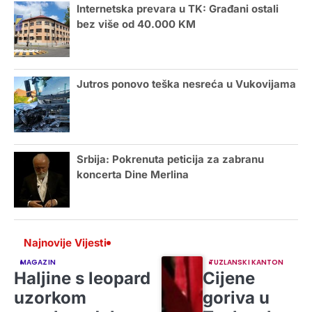
Internetska prevara u TK: Građani ostali
bez više od 40.000 KM
Jutros ponovo teška nesreća u Vukovijama
Srbija: Pokrenuta peticija za zabranu
koncerta Dine Merlina
Najnovije Vijesti
MAGAZIN
TUZLANSKI KANTON
Haljine s leopard
Cijene
uzorkom
goriva u