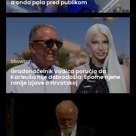
a onda pala pred publikom
Showbiz
Gradonačelnik Vodica poručio da
Karleuša nije dobrodošla: Sporne njene
ranije izjave o Hrvatskoj