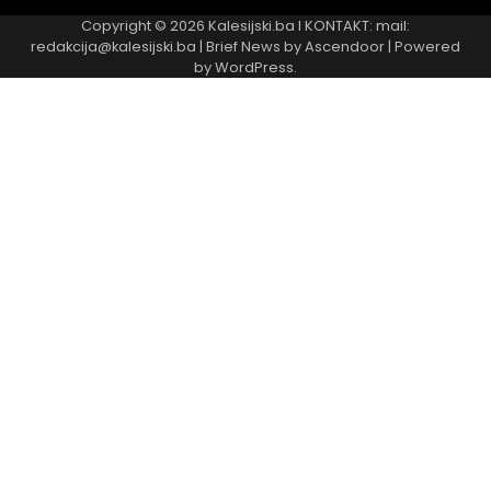
Copyright © 2026
Kalesijski.ba
I KONTAKT: mail:
redakcija@kalesijski.ba | Brief News by
Ascendoor
| Powered
by
WordPress
.