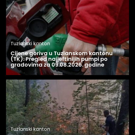
Tuzlanski kanton
Cijene goriva u Tuzlanskom kantonu
(TK): Pregled najjeftinijih pumpi po
gradovima za 09.08.2026. godine
Tuzlanski kanton