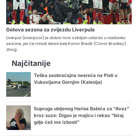
Gotova sezona za zvijezdu Liverpula
Liverpul (Liverpool) je dobio novi ozbiljan udarac u nastavku
sezone, jer će mladi desni bek Konor Bredli (Conor Bradley)
zbog…
Najčitanije
Teška saobraćajna nesreća na Pisti u
Vukovijama Gornjim (Kalesija)
Supruga ubijenog Harisa Babića za “Avaz”
kroz suze: Digao je majicu i rekao “biraj
gdje ćeš me izbosti”