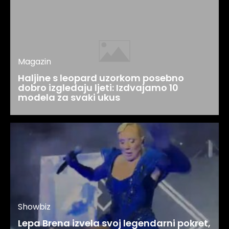
Magazin
Haljine s leopard uzorkom posebno
dobro izgledaju ljeti: Izdvajamo 10
modela za svaki ukus
Showbiz
Lepa Brena izvela svoj legendarni pokret,