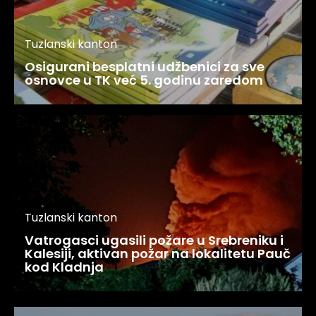
Tuzlanski kanton
Osigurani besplatni udžbenici za sve
osnovce u TK već 5. godinu zaredom
Tuzlanski kanton
Vatrogasci ugasili požare u Srebreniku i
Kalesiji, aktivan požar na lokalitetu Pauč
kod Kladnja