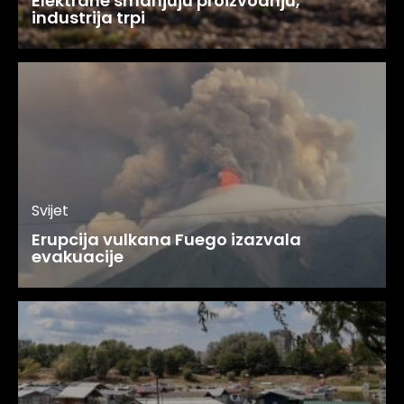
Elektrane smanjuju proizvodnju,
industrija trpi
Svijet
Erupcija vulkana Fuego izazvala
evakuacije