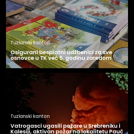
Tuzlanski kanton
Osigurani besplatni udžbenici za sve
osnovce u TK već 5. godinu zaredom
Tuzlanski kanton
Vatrogasci ugasili požare u Srebreniku i
Kalesiji, aktivan požar na lokalitetu Pauč