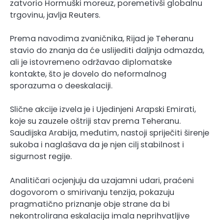
zatvorio Hormuški moreuz, poremetivši globalnu
trgovinu, javlja Reuters.
Prema navodima zvaničnika, Rijad je Teheranu
stavio do znanja da će uslijediti daljnja odmazda,
ali je istovremeno održavao diplomatske
kontakte, što je dovelo do neformalnog
sporazuma o deeskalaciji.
Slične akcije izvela je i Ujedinjeni Arapski Emirati,
koje su zauzele oštriji stav prema Teheranu.
Saudijska Arabija, međutim, nastoji spriječiti širenje
sukoba i naglašava da je njen cilj stabilnost i
sigurnost regije.
Analitičari ocjenjuju da uzajamni udari, praćeni
dogovorom o smirivanju tenzija, pokazuju
pragmatično priznanje obje strane da bi
nekontrolirana eskalacija imala neprihvatljive