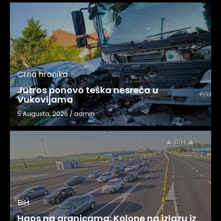
Crna hronika
Jutros ponovo teška nesreća u
Vukovijama
5 Augusta, 2026
/
admin
BiH
Haos na granicama: Kolone na izlazu iz