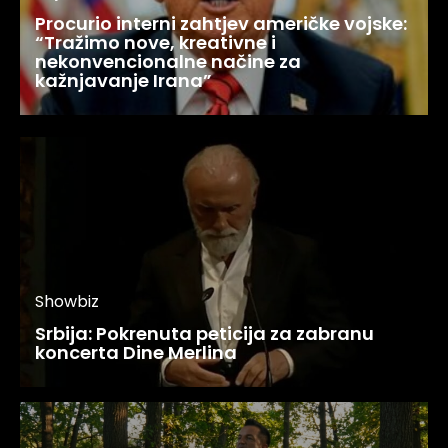
Procurio interni zahtjev američke vojske:
“Tražimo nove, kreativne i
nekonvencionalne načine za
kažnjavanje Irana”
Showbiz
Srbija: Pokrenuta peticija za zabranu
koncerta Dine Merlina