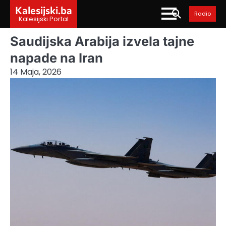
Skip
Kalesijski.ba
Radio
to
Kalesijski Portal
content
Saudijska Arabija izvela tajne
napade na Iran
14 Maja, 2026