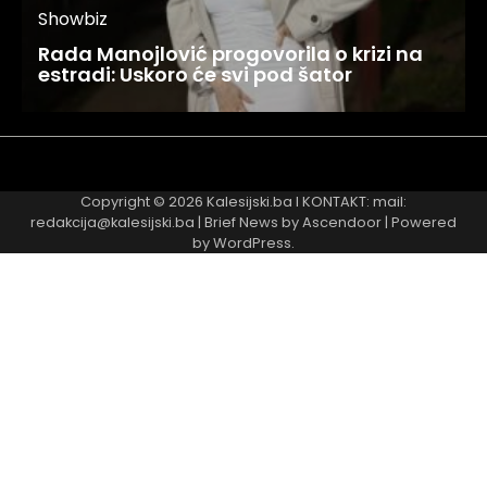
Showbiz
Rada Manojlović progovorila o krizi na
estradi: Uskoro će svi pod šator
Najnovije
Najčitanije
Copyright © 2026
Kalesijski.ba
I KONTAKT: mail:
redakcija@kalesijski.ba | Brief News by
Ascendoor
| Powered
by
WordPress
.