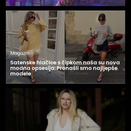
Magazin
Satenske hlačice s čipkom naša su nova
modna opsesija: Pronašli smo najljepše
modele