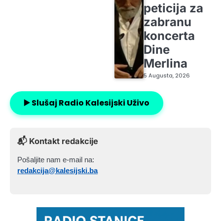
peticija za
zabranu
koncerta
Dine
Merlina
5 Augusta, 2026
▶️ Slušaj Radio Kalesijski Uživo
📬 Kontakt redakcije
Pošaljite nam e-mail na:
redakcija@kalesijski.ba