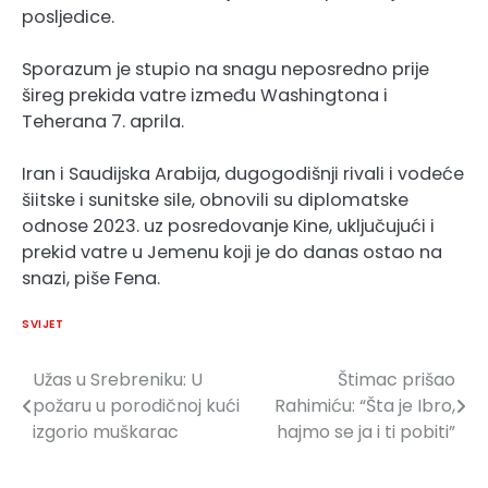
posljedice.
Sporazum je stupio na snagu neposredno prije
šireg prekida vatre između Washingtona i
Teherana 7. aprila.
Iran i Saudijska Arabija, dugogodišnji rivali i vodeće
šiitske i sunitske sile, obnovili su diplomatske
odnose 2023. uz posredovanje Kine, uključujući i
prekid vatre u Jemenu koji je do danas ostao na
snazi, piše Fena.
SVIJET
Užas u Srebreniku: U
Štimac prišao
Navigacija
požaru u porodičnoj kući
Rahimiću: “Šta je Ibro,
članaka
izgorio muškarac
hajmo se ja i ti pobiti”