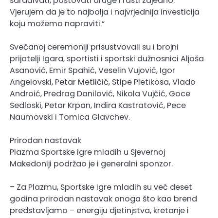
sarađivati, poštovati druge i rasti zajedno.
Vjerujem da je to najbolja i najvrjednija investicija
koju možemo napraviti.“
Svečanoj ceremoniji prisustvovali su i brojni
prijatelji Igara, sportisti i sportski dužnosnici Aljoša
Asanović, Emir Spahić, Veselin Vujović, Igor
Angelovski, Petar Metličić, Stipe Pletikosa, Vlado
Androić, Predrag Danilović, Nikola Vujčić, Goce
Sedloski, Petar Krpan, Indira Kastratović, Pece
Naumovski i Tomica Glavchev.
Prirodan nastavak
Plazma Sportske igre mladih u Sjevernoj
Makedoniji podržao je i generalni sponzor.
– Za Plazmu, Sportske igre mladih su već deset
godina prirodan nastavak onoga što kao brend
predstavljamo – energiju djetinjstva, kretanje i