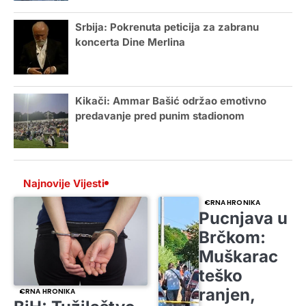
Srbija: Pokrenuta peticija za zabranu
koncerta Dine Merlina
Kikači: Ammar Bašić održao emotivno
predavanje pred punim stadionom
Najnovije Vijesti
CRNA HRONIKA
Pucnjava u
Brčkom:
Muškarac
teško
ranjen,
CRNA HRONIKA