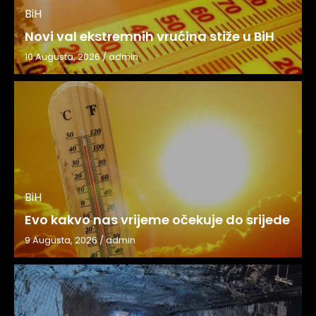
BiH
Novi val ekstremnih vrućina stiže u BiH
10 Augusta, 2026
/
admin
BiH
Evo kakvo nas vrijeme očekuje do srijede
9 Augusta, 2026
/
admin