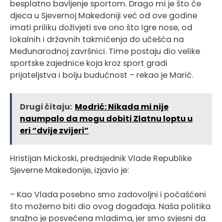
besplatno bavljenje sportom. Drago mi je što će
djeca u Sjevernoj Makedoniji već od ove godine
imati priliku doživjeti sve ono što Igre nose, od
lokalnih i državnih takmičenja do učešća na
Međunarodnoj završnici. Time postaju dio velike
sportske zajednice koja kroz sport gradi
prijateljstva i bolju budućnost – rekao je Marić.
Drugi čitaju:
Modrić: Nikada mi nije
naumpalo da mogu dobiti Zlatnu loptu u
eri “dvije zvijeri”
Hristijan Mickoski, predsjednik Vlade Republike
Sjeverne Makedonije, izjavio je:
– Kao Vlada posebno smo zadovoljni i počašćeni
što možemo biti dio ovog događaja. Naša politika
snažno je posvećena mladima, jer smo svjesni da