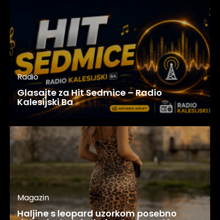
Radio
Glasajte za Hit Sedmice – Radio
Kalesijski Ba
Magazin
Haljine s leopard uzorkom posebno