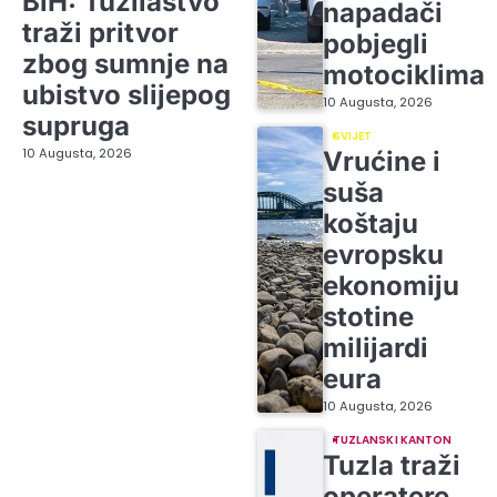
BiH: Tužilaštvo
napadači
traži pritvor
pobjegli
zbog sumnje na
motociklima
ubistvo slijepog
10 Augusta, 2026
supruga
SVIJET
10 Augusta, 2026
Vrućine i
suša
koštaju
evropsku
ekonomiju
stotine
milijardi
eura
10 Augusta, 2026
TUZLANSKI KANTON
Tuzla traži
operatere