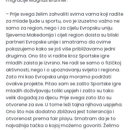
migracije Magnus Brunner:
– Prije svega želim zahvaliti svima vama koji radite
za mlade ljude u sportu, ovo je izuzetno važno ne
samo za region, nego i za cijelu Evropsku uniju.
Sjeverna Makedonija i cijeli region doista su bliski
partneri Evropske unije i smatramo da ovime
pokazujemo kako se još više približavamo jedni
drugima. Ono što vi radite kroz Sportske igre
mladih zaista je izvrsno. Ne radi se samo o fizičkoj
aktivnosti, nego i o upoznavanju svijeta i regiona.
Zato mi kao Evropska unija moramo podržati
ovakve projekte. Pitao sam se zašto Sportske igre
mladih doživljavaju toliki uspjeh i zašto su tako
velik događaj za djecu. Prije svega zato što su
otvorene za sve. U tome leži tajna njihova uspjeha.
Ono što nas dodatno zbližava jest tolerancija i
otvorenost prema fair playu. Smatram da je to
najvažnija tačka o kojoj možemo govoriti. Želimo