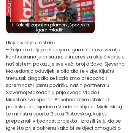
U Kalesiji zapaljen plamen „Sportskih
igara mladih“
Uključivanje u sistem
– Želja za daljnjim širenjem Igara na nove zemlje
kontinuirano je prisutna, a interes za uključivanje u
naš sistem pokazuje sve veći broj država. Sjeverna
Makedonija oduvijek je bila dio te vizije. Ključni
trenutak dogodio se kada smo prepoznali
spremnost i jasnu podršku naših partnera u
Sjevernoj Makedoniji, prije svega Vlade i
Ministarstva sporta. Posebno želim istaknuti
podršku predsjednika Vlade Hristijana Mickoskog
te ministra sporta Borka Ristovskog, koji su
prepoznali vrijednost projekta i izrazili želju da se
Igre što prije pokrenu kako bi se djeci omogućilo