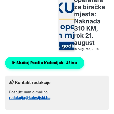
za biračka
mjesta:
Naknada
310 KM,
rok 21.
august
10 Augusta, 2026
▶️ Slušaj Radio Kalesijski Uživo
📬 Kontakt redakcije
Pošaljite nam e-mail na:
redakcija@kalesijski.ba