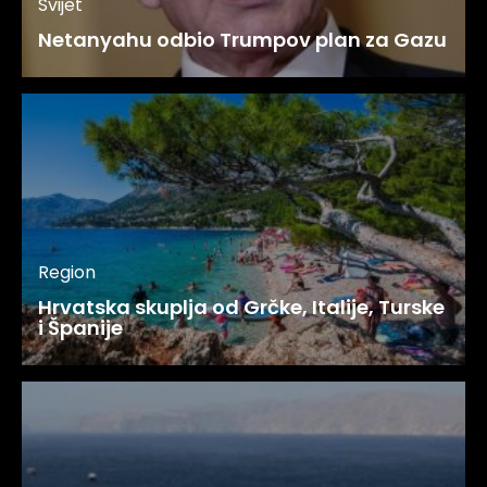
Svijet
Netanyahu odbio Trumpov plan za Gazu
Region
Hrvatska skuplja od Grčke, Italije, Turske
i Španije