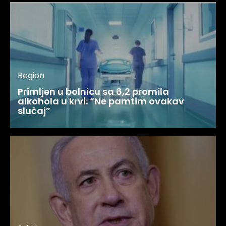
Region
Primljen u bolnicu sa 6,2 promila
alkohola u krvi: “Ne pamtim ovakav
slučaj”