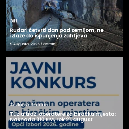
BiH
Rudari četvrti dan pod zemljom, ne
izlaze do ispunjenja zahtjeva
9 Augusta, 2026
/
admin
Tuzlanski kanton
Tuzla traži operatere za biračka mjesta:
Naknada 310 KM, rok 21. august