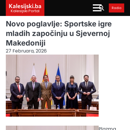
Skip
Kalesijski.ba
Radio
to
Kalesijski Portal
content
Novo poglavlje: Sportske igre
mladih započinju u Sjevernoj
Makedoniji
27 Februara, 2026
Plazma