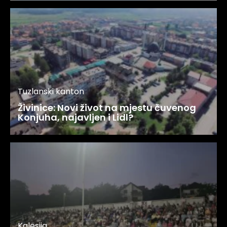
Tuzlanski kanton
Živinice: Novi život na mjestu čuvenog
Konjuha, najavljen i Lidl?
Kalesija