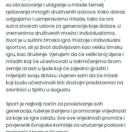
su obrazovanje i ulaganje u mlade temelj
rješavanja mnogih društvenih izazova. Kako danas
odgajamo i usmjeravamo mlade, tako će oni
sutra stvarati uslove za generacije koje dolaze. U
vremenima društvenih mreža i individualizma,
život je u suštini timska igra. Postoje i individualni
sportovi, ali ja život doživljavam kao veliku timsku
igru, kao druženje. Vjerujem da će veliki broj djece i
mladih koji će učestvovati u takmičenjima širom
zemlje izrasti u ljude koji će zajedno graditi i
mijenjati svoju državu. Uvjeren sam da će mladi
koji budu učestvovali biti dostojni predstavnici na
završnici u Splitu u augustu.
Sport je najbolji način za povezivanje svih
generacija, rušenje barijera i promicanje vrijednosti
za koje se Igre zalažu. Sve ove vrijednosti promiče i
povjerenik Evropske komisije za unutarnje poslove i