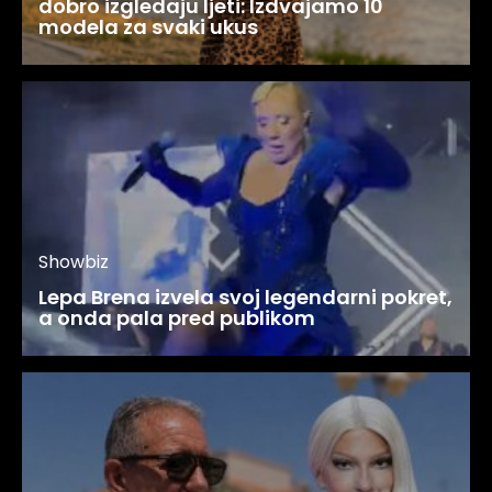
dobro izgledaju ljeti: Izdvajamo 10
modela za svaki ukus
Showbiz
Lepa Brena izvela svoj legendarni pokret,
a onda pala pred publikom