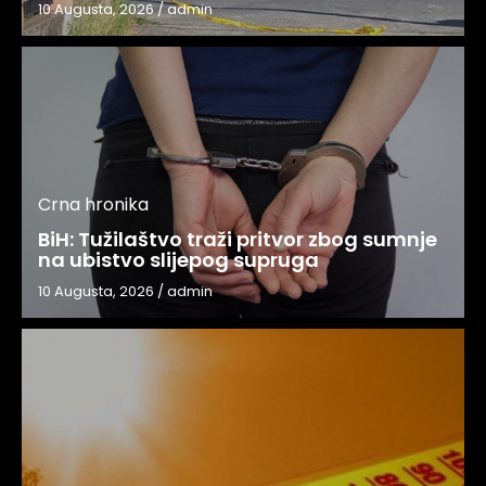
10 Augusta, 2026
/
admin
Crna hronika
BiH: Tužilaštvo traži pritvor zbog sumnje
na ubistvo slijepog supruga
10 Augusta, 2026
/
admin