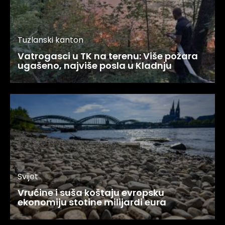
Tuzlanski kanton
Vatrogasci u TK na terenu: Više požara
ugašeno, najviše posla u Kladnju
Svijet
Vrućine i suša koštaju evropsku
ekonomiju stotine milijardi eura