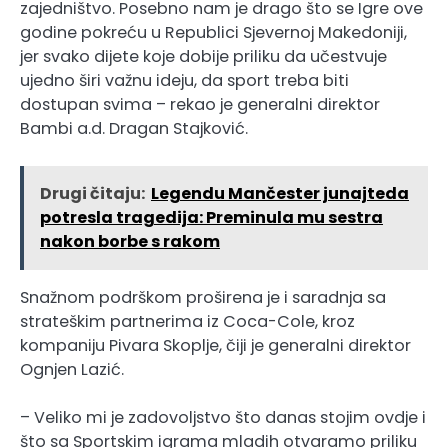
zajedništvo. Posebno nam je drago što se Igre ove
godine pokreću u Republici Sjevernoj Makedoniji,
jer svako dijete koje dobije priliku da učestvuje
ujedno širi važnu ideju, da sport treba biti
dostupan svima – rekao je generalni direktor
Bambi a.d. Dragan Stajković.
Drugi čitaju:
Legendu Mančester junajteda
potresla tragedija: Preminula mu sestra
nakon borbe s rakom
Snažnom podrškom proširena je i saradnja sa
strateškim partnerima iz Coca-Cole, kroz
kompaniju Pivara Skoplje, čiji je generalni direktor
Ognjen Lazić.
– Veliko mi je zadovoljstvo što danas stojim ovdje i
što sa Sportskim igrama mladih otvaramo priliku