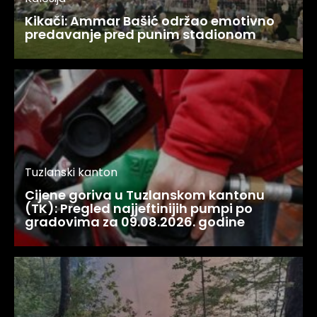
Kikači: Ammar Bašić održao emotivno
predavanje pred punim stadionom
Tuzlanski kanton
Cijene goriva u Tuzlanskom kantonu
(TK): Pregled najjeftinijih pumpi po
gradovima za 09.08.2026. godine