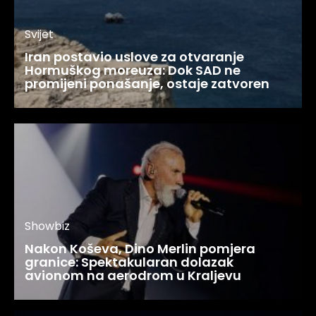
Svijet
Iran postavio uslove za otvaranje
Hormuškog moreuza: Dok SAD ne
promijeni ponašanje, ostaje zatvoren
Showbiz
Nakon Koševa, Dino Merlin pomjera
granice: Spektakularan dolazak
avionom na aerodrom u Kraljevu