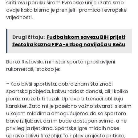
širiti ovu poruku širom Evropske unije i zato smo
ovdje kako bismo je prenijeli i promicali evropske
vrijednosti.
Drugi čitaju:
Fudbalskom savezu BiH prijeti
žestoka kazna FIFA-e zbog navijača u Beču
Borko Ristovski, ministar sporta i proslavljeni
rukometaš, istakao je:
– Kao bivši sportista, dobro znam šta znači
sportska pobjeda, kakvu radost donosi, ali i koliko
poraz može biti težak. Upravo ti trenuci oblikuju
karakter. Zato mi je posebno važno stvarati sistem
u kojem mladima omogućujemo da se sportom
bave iz ljubavi, da im bude dostupan svima, a ne
privilegija rijetkima. Sportske igre mladih nose
upravo takvu filozofiju: fair play umjesto pritiska,