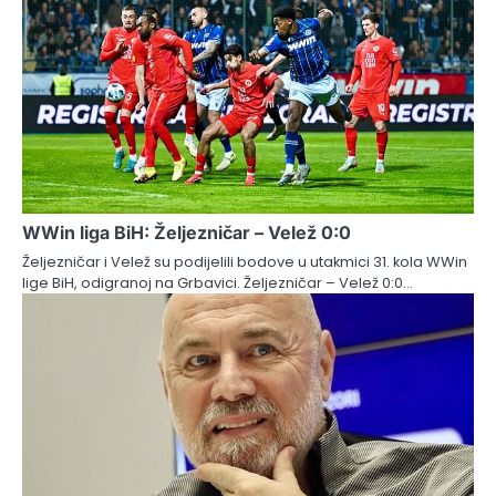
WWin liga BiH: Željezničar – Velež 0:0
Željezničar i Velež su podijelili bodove u utakmici 31. kola WWin
lige BiH, odigranoj na Grbavici. Željezničar – Velež 0:0…