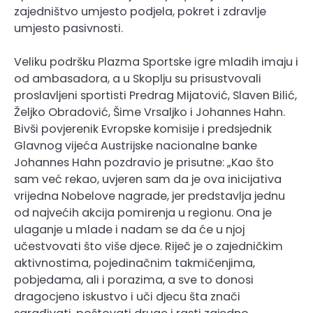
zajedništvo umjesto podjela, pokret i zdravlje
umjesto pasivnosti.
Veliku podršku Plazma Sportske igre mladih imaju i
od ambasadora, a u Skoplju su prisustvovali
proslavljeni sportisti Predrag Mijatović, Slaven Bilić,
Željko Obradović, Šime Vrsaljko i Johannes Hahn.
Bivši povjerenik Evropske komisije i predsjednik
Glavnog vijeća Austrijske nacionalne banke
Johannes Hahn pozdravio je prisutne: „Kao što
sam već rekao, uvjeren sam da je ova inicijativa
vrijedna Nobelove nagrade, jer predstavlja jednu
od najvećih akcija pomirenja u regionu. Ona je
ulaganje u mlade i nadam se da će u njoj
učestvovati što više djece. Riječ je o zajedničkim
aktivnostima, pojedinačnim takmičenjima,
pobjedama, ali i porazima, a sve to donosi
dragocjeno iskustvo i uči djecu šta znači