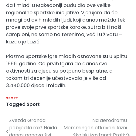
da i mladi u Makedoniji budu dio ove velike
regionalne sportske inicijative. Vjerujem da će
mnogi od ovih mladih ljudi, koji danas možda tek
prave svoje prve sportske korake, sutra biti naši
šampioni, ne samo na terenima, već i u životu –
kazao je Lazić.
Plazma Sportske igre mladih osnovane su u Splitu
1996. godine. Od prvih Igara do danas sve
aktivnosti za djecu su potpuno besplatne, a
tokom tri decenije učestvovalo je više od
3.440.000 djece i mladih.
SPORT
Tagged
Sport
Zvezda Granda
Na aerodromu
Navigacija
pobijedila rak! Naida
Memmingen otkriveni lažni
članaka
danas ponovo živi
školski izostanci: Protiv