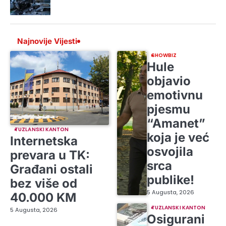
Najnovije Vijesti
SHOWBIZ
Hule
objavio
emotivnu
pjesmu
“Amanet”
TUZLANSKI KANTON
koja je već
Internetska
osvojila
prevara u TK:
srca
Građani ostali
publike!
bez više od
5 Augusta, 2026
40.000 KM
TUZLANSKI KANTON
5 Augusta, 2026
Osigurani