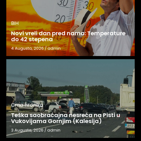
BiH
Novi vreli dan pred nama: Temperature
do 42 stepena
4 Augusta, 2026
/
admin
Crna hronika
Teška saobraćajna nesreća na Pisti u
Vukovijama Gornjim (Kalesija)
3 Augusta, 2026
/
admin