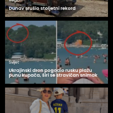
Region
Dunav srušio stoljetni rekord
Svijet
Ukrajinski dron pogodio rusku plažu
punu kupača, širi se stravičan snimak