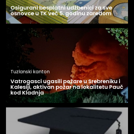
Osigurani besplatni udžbenici za sve
osnovce u TK već 5. godinu zaredom
Tuzlanski kanton
Vatrogasci ugasili požare u Srebreniku i
Kalesiji, aktivan požar na lokalitetu Pauč
kod Kladnja