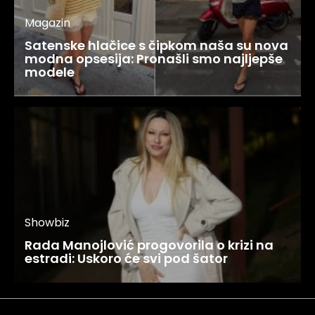
Magazin
Satenske hlačice s čipkom naša su nova
modna opsesija: Pronašli smo najljepše
modele
Showbiz
Rada Manojlović progovorila o krizi na
estradi: Uskoro će svi pod šator