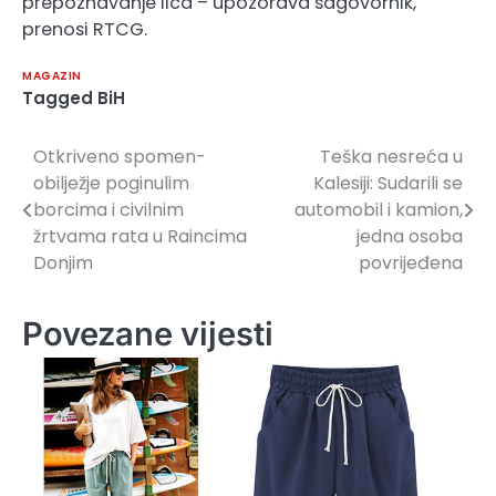
prepoznavanje lica – upozorava sagovornik,
prenosi RTCG.
MAGAZIN
Tagged
BiH
Otkriveno spomen-
Teška nesreća u
Navigacija
obilježje poginulim
Kalesiji: Sudarili se
članaka
borcima i civilnim
automobil i kamion,
žrtvama rata u Raincima
jedna osoba
Donjim
povrijeđena
Povezane vijesti