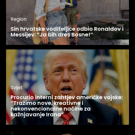
Region
Sin hrvatske voditeljice odbio Ronaldov i
Messijev: “Ja bih dres Bosne!”
Svijet
Procurio interni zahtjev američke vojske:
“Tražimo nove, kreativne i
nekonvencionalne načine za
kažnjavanje Irana”