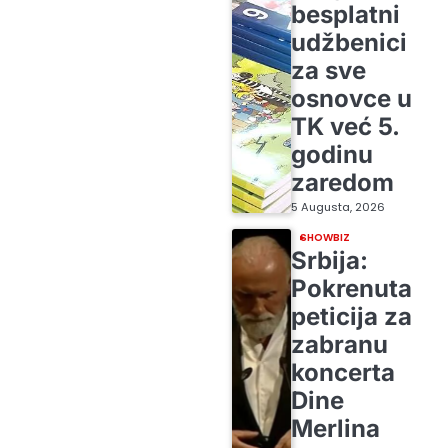
besplatni
udžbenici
za sve
osnovce u
TK već 5.
godinu
zaredom
5 Augusta, 2026
SHOWBIZ
Srbija:
Pokrenuta
peticija za
zabranu
koncerta
Dine
Merlina