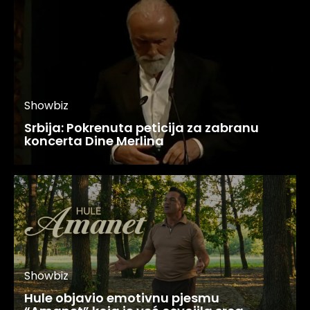
Showbiz
Srbija: Pokrenuta peticija za zabranu
koncerta Dine Merlina
Showbiz
Hule objavio emotivnu pjesmu