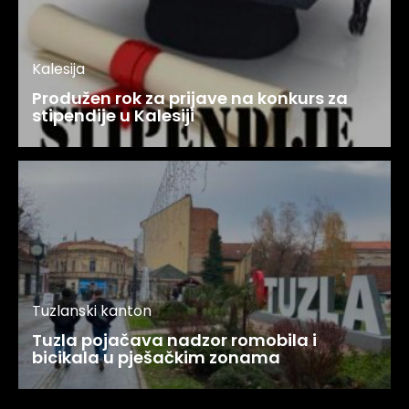
Kalesija
Produžen rok za prijave na konkurs za
stipendije u Kalesiji
Tuzlanski kanton
Tuzla pojačava nadzor romobila i
bicikala u pješačkim zonama