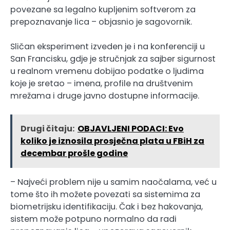
povezane sa legalno kupljenim softverom za
prepoznavanje lica – objasnio je sagovornik.
Sličan eksperiment izveden je i na konferenciji u
San Francisku, gdje je stručnjak za sajber sigurnost
u realnom vremenu dobijao podatke o ljudima
koje je sretao – imena, profile na društvenim
mrežama i druge javno dostupne informacije.
Drugi čitaju:
OBJAVLJENI PODACI: Evo
koliko je iznosila prosječna plata u FBiH za
decembar prošle godine
– Najveći problem nije u samim naočalama, već u
tome što ih možete povezati sa sistemima za
biometrijsku identifikaciju. Čak i bez hakovanja,
sistem može potpuno normalno da radi