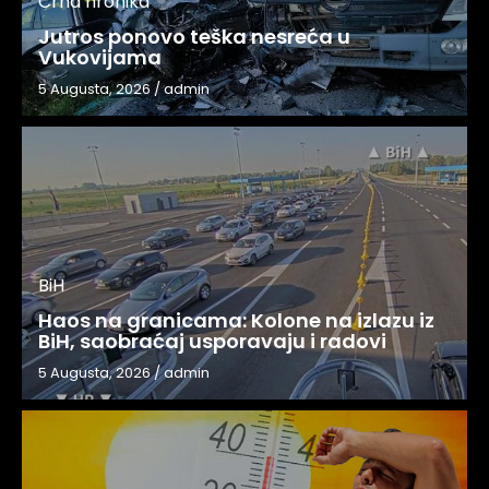
Crna hronika
Jutros ponovo teška nesreća u
Vukovijama
5 Augusta, 2026
/
admin
BiH
Haos na granicama: Kolone na izlazu iz
BiH, saobraćaj usporavaju i radovi
5 Augusta, 2026
/
admin