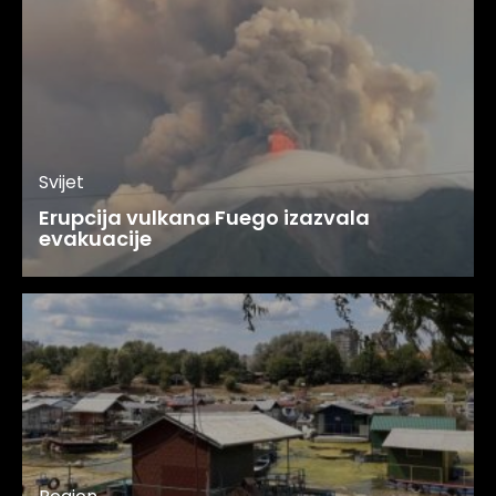
Svijet
Erupcija vulkana Fuego izazvala
evakuacije