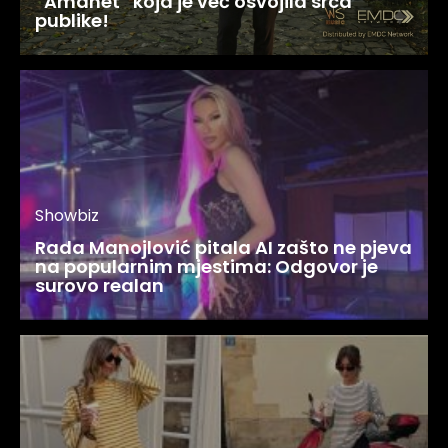
“Amanet” koja je već osvojila srca
publike!
Showbiz
Rada Manojlović pitala AI zašto ne pjeva
na popularnim mjestima: Odgovor je
surovo realan