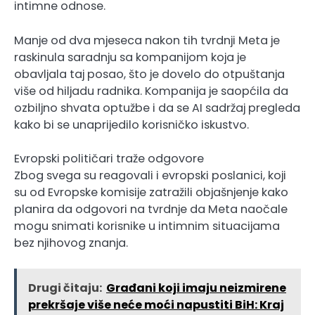
intimne odnose.
Manje od dva mjeseca nakon tih tvrdnji Meta je
raskinula saradnju sa kompanijom koja je
obavljala taj posao, što je dovelo do otpuštanja
više od hiljadu radnika. Kompanija je saopćila da
ozbiljno shvata optužbe i da se AI sadržaj pregleda
kako bi se unaprijedilo korisničko iskustvo.
Evropski političari traže odgovore
Zbog svega su reagovali i evropski poslanici, koji
su od Evropske komisije zatražili objašnjenje kako
planira da odgovori na tvrdnje da Meta naočale
mogu snimati korisnike u intimnim situacijama
bez njihovog znanja.
Drugi čitaju:
Građani koji imaju neizmirene
prekršaje više neće moći napustiti BiH: Kraj