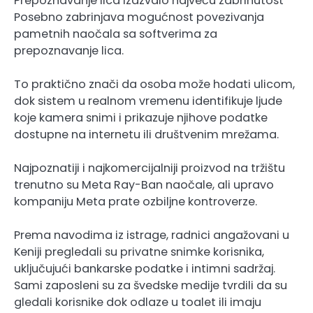
Prepoznavanje lica izazvalo najveću zabrinutost
Posebno zabrinjava mogućnost povezivanja
pametnih naočala sa softverima za
prepoznavanje lica.
To praktično znači da osoba može hodati ulicom,
dok sistem u realnom vremenu identifikuje ljude
koje kamera snimi i prikazuje njihove podatke
dostupne na internetu ili društvenim mrežama.
Najpoznatiji i najkomercijalniji proizvod na tržištu
trenutno su Meta Ray-Ban naočale, ali upravo
kompaniju Meta prate ozbiljne kontroverze.
Prema navodima iz istrage, radnici angažovani u
Keniji pregledali su privatne snimke korisnika,
uključujući bankarske podatke i intimni sadržaj.
Sami zaposleni su za švedske medije tvrdili da su
gledali korisnike dok odlaze u toalet ili imaju