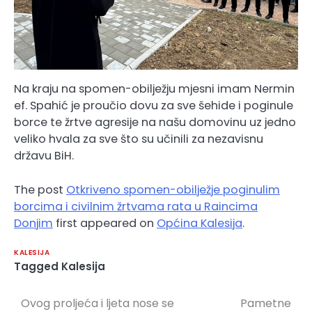
Na kraju na spomen-obilježju mjesni imam Nermin
ef. Spahić je proučio dovu za sve šehide i poginule
borce te žrtve agresije na našu domovinu uz jedno
veliko hvala za sve što su učinili za nezavisnu
državu BiH.
The post
Otkriveno spomen-obilježje poginulim
borcima i civilnim žrtvama rata u Raincima
Donjim
first appeared on
Općina Kalesija
.
KALESIJA
Tagged
Kalesija
Ovog proljeća i ljeta nose se
Pametne
Navigacija