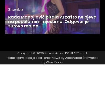
Showbiz
Rada Manojlović pitala AI zašto ne pjeva
na popularnim mjestima: Odgovor je
surovo realan
Najnovije
Najčitanije
Copyright © 2026
Kalesijski.ba
I KONTAKT: mail:
redakcija@kalesijski.ba | Brief News by
Ascendoor
| Powered
by
WordPress
.