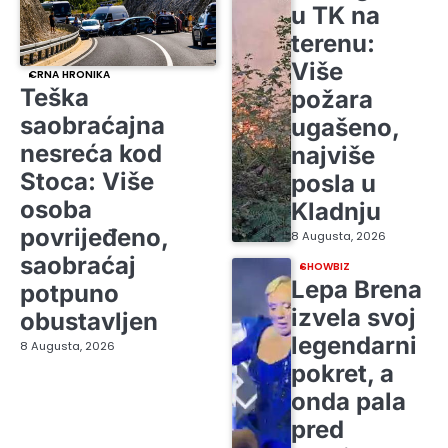
u TK na
terenu:
Više
CRNA HRONIKA
Teška
požara
saobraćajna
ugašeno,
nesreća kod
najviše
Stoca: Više
posla u
osoba
Kladnju
povrijeđeno,
8 Augusta, 2026
saobraćaj
SHOWBIZ
Lepa Brena
potpuno
izvela svoj
obustavljen
legendarni
8 Augusta, 2026
pokret, a
onda pala
pred