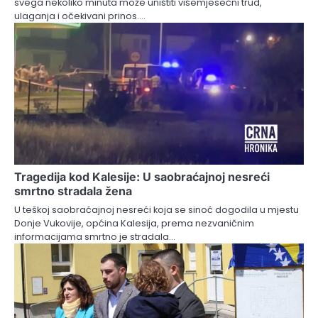
svega nekoliko minuta može uništiti višemjesečni trud,
ulaganja i očekivani prinos.…
Tragedija kod Kalesije: U saobraćajnoj nesreći
smrtno stradala žena
U teškoj saobraćajnoj nesreći koja se sinoć dogodila u mjestu
Donje Vukovije, općina Kalesija, prema nezvaničnim
informacijama smrtno je stradala…