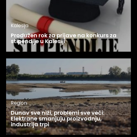
Kalesija
Produžen rok za prijave na konkurs za
stipendije u Kalesiji
Region
Dunav sve niži, problemi sve veći:
Elektrane smanjuju proizvodnju,
industrija trpi