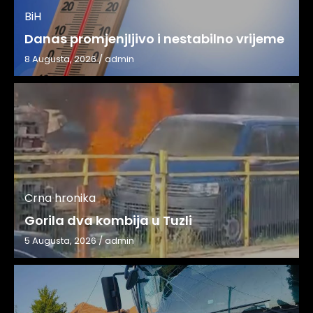
BiH
Danas promjenjljivo i nestabilno vrijeme
8 Augusta, 2026
/
admin
Crna hronika
Gorila dva kombija u Tuzli
5 Augusta, 2026
/
admin