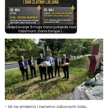
Obilježavanje 9.maja Dana pobjede nad
fašizmom, Dana Evrope i…
– Mi ne smijemo i nećemo zaboraviti našu