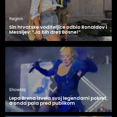
Region
Sin hrvatske voditeljice odbio Ronaldov i
Messijev: “Ja bih dres Bosne!”
Showbiz
Lepa Brena izvela svoj legendarni pokret,
a onda pala pred publikom