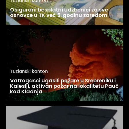
Tuzlanski kanton
Osigurani besplatni udžbenici za sve
osnovce u TK već 5. godinu zaredom
Tuzlanski kanton
Vatrogasci ugasili požare u Srebreniku i
Kalesiji, aktivan požar na lokalitetu Pauč
kod Kladnja