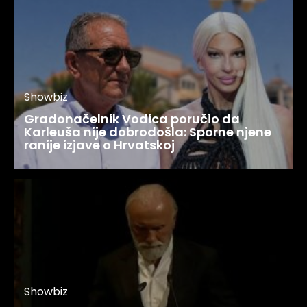
Showbiz
Gradonačelnik Vodica poručio da
Karleuša nije dobrodošla: Sporne njene
ranije izjave o Hrvatskoj
Showbiz