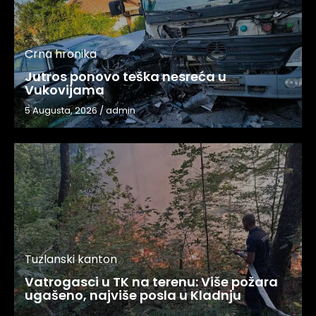
Crna hronika
Jutros ponovo teška nesreća u
Vukovijama
5 Augusta, 2026
/
admin
Tuzlanski kanton
Vatrogasci u TK na terenu: Više požara
ugašeno, najviše posla u Kladnju