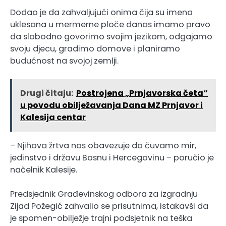
Dodao je da zahvaljujući onima čija su imena
uklesana u mermerne ploče danas imamo pravo
da slobodno govorimo svojim jezikom, odgajamo
svoju djecu, gradimo domove i planiramo
budućnost na svojoj zemlji.
Drugi čitaju:
Postrojena „Prnjavorska četa“
u povodu obilježavanja Dana MZ Prnjavor i
Kalesija centar
– Njihova žrtva nas obavezuje da čuvamo mir,
jedinstvo i državu Bosnu i Hercegovinu – poručio je
načelnik Kalesije.
Predsjednik Građevinskog odbora za izgradnju
Zijad Požegić zahvalio se prisutnima, istakavši da
je spomen-obilježje trajni podsjetnik na teška