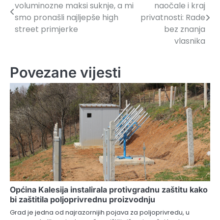
voluminozne maksi suknje, a mi
naočale i kraj
članaka
smo pronašli najljepše high
privatnosti: Rade
street primjerke
bez znanja
vlasnika
Povezane vijesti
Općina Kalesija instalirala protivgradnu zaštitu kako
bi zaštitila poljoprivrednu proizvodnju
Grad je jedna od najrazornijih pojava za poljoprivredu, u