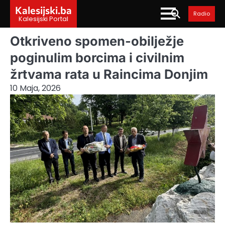
Skip
Kalesijski.ba
Radio
to
Kalesijski Portal
content
Otkriveno spomen-obilježje
poginulim borcima i civilnim
žrtvama rata u Raincima Donjim
10 Maja, 2026