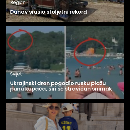
Region
Dunav srušio stoljetni rekord
Svijet
Ukrajinski dron pogodio rusku plažu
punu kupača, širi se stravičan snimak