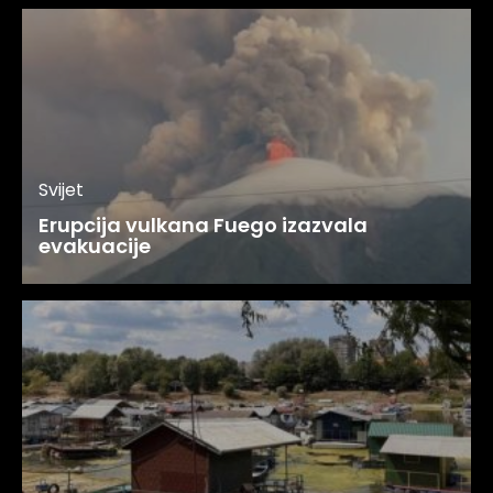
Svijet
Erupcija vulkana Fuego izazvala
evakuacije