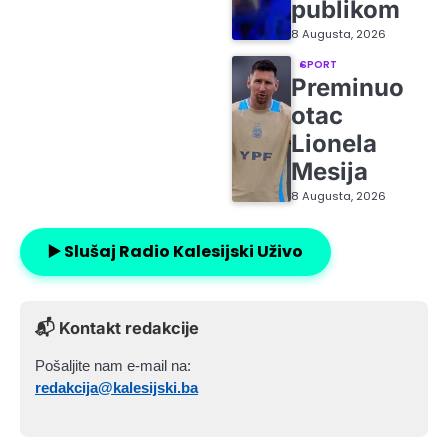
publikom
8 Augusta, 2026
SPORT
Preminuo
otac
Lionela
Mesija
8 Augusta, 2026
▶️ Slušaj Radio Kalesijski Uživo
📬 Kontakt redakcije
Pošaljite nam e-mail na:
redakcija@kalesijski.ba