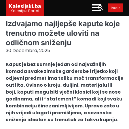
Skip
Kalesijski.ba
Radio
to
Kalesijski Portal
content
Izdvajamo najljepše kapute koje
trenutno možete uloviti na
odličnom sniženju
30 Decembra, 2025
Kaput je bez sumnje jedan od najvažnijih
komada svake zimske garderobe i rijetko koji
odjevni predmet ima toliku moć transformacije
outfita. Ovisno o kroju, duljini, materijalu ili
boji, kaputi mogu biti vječni klasici koji se nose
godinama, ali i “statement” komadi koji svaku
kombinaciju čine zanimljivijom. Upravo zato u
njih vrijedi ulagati promišljeno, a sezonska
sniženja idealan su trenutak za takvu kupnju.