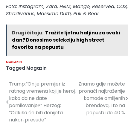
Foto: Instagram, Zara, H&M, Mango, Reserved, COS,
Stradivarius, Massimo Dutti, Pull & Bear
Drugi čitaju:
Tražite ljetnu haljinu za svaki
dan? Donosimo selekciju high street
favorita na popustu
MAGAZIN
Tagged
Magazin
Trump:”On je premijer iz
Znamo gdje možete
Navigacija
ratnog vremena koji je heroj,
pronaći najtraženije
članaka
kako da ne date
komade omiljenih
pomilovanje?” Herzog:
brendova, i to na
“Odluka će biti donijeta
popustu do 40 %
nakon presude”