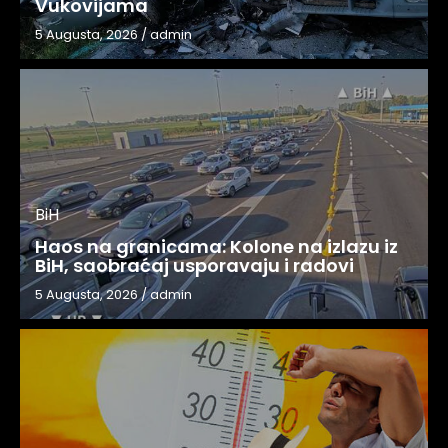
Vukovijama
5 Augusta, 2026
/
admin
BiH
Haos na granicama: Kolone na izlazu iz
BiH, saobraćaj usporavaju i radovi
5 Augusta, 2026
/
admin