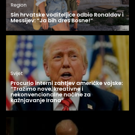
Region
Sin hrvatske voditeljice odbio Ronaldov i
Messijev: “Ja bih dres Bosne!”
Svijet
Procurio interni zahtjev američke vojske:
“Tražimo nove, kreativne i
nekonvencionalne načine za
kažnjavanje Irana”