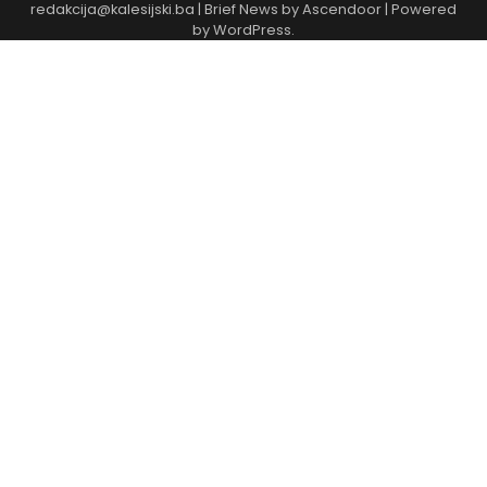
redakcija@kalesijski.ba | Brief News by
Ascendoor
| Powered
by
WordPress
.