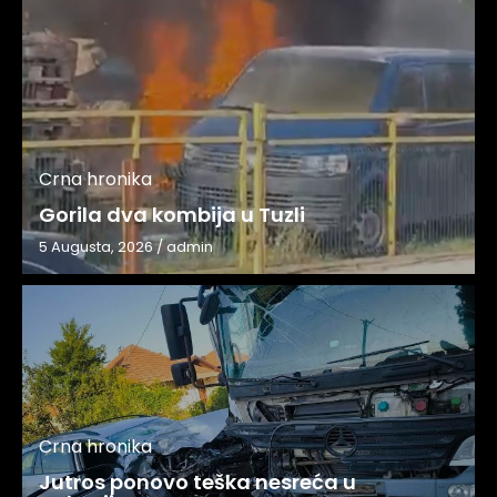
Crna hronika
Gorila dva kombija u Tuzli
5 Augusta, 2026
/
admin
Crna hronika
Jutros ponovo teška nesreća u