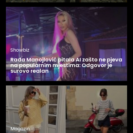
Showbiz
Rada Manojlović pitala AI zašto ne pjeva
na popularnim mjestima: Odgovor je
surovo realan
Magazin