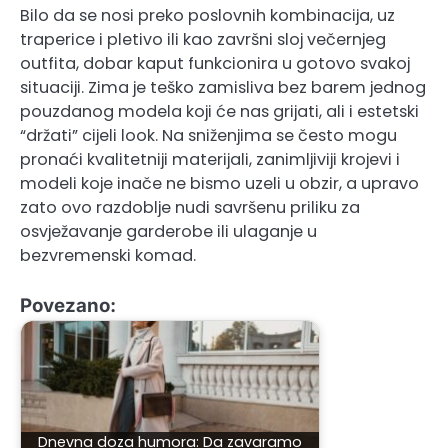
Bilo da se nosi preko poslovnih kombinacija, uz
traperice i pletivo ili kao završni sloj večernjeg
outfita, dobar kaput funkcionira u gotovo svakoj
situaciji. Zima je teško zamisliva bez barem jednog
pouzdanog modela koji će nas grijati, ali i estetski
“držati” cijeli look. Na sniženjima se često mogu
pronaći kvalitetniji materijali, zanimljiviji krojevi i
modeli koje inače ne bismo uzeli u obzir, a upravo
zato ovo razdoblje nudi savršenu priliku za
osvježavanje garderobe ili ulaganje u
bezvremenski komad.
Povezano:
Dnevna doza humora: Da zavaramo