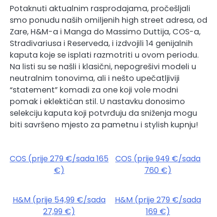
Potaknuti aktualnim rasprodajama, pročešljali
smo ponudu naših omiljenih high street adresa, od
Zare, H&M-a i Manga do Massimo Duttija, COS-a,
Stradivariusa i Reserveda, i izdvojili 14 genijalnih
kaputa koje se isplati razmotriti u ovom periodu.
Na listi su se našli i klasični, nepogrešivi modeli u
neutralnim tonovima, ali i nešto upečatljiviji
“statement” komadi za one koji vole modni
pomak i eklektičan stil. U nastavku donosimo
selekciju kaputa koji potvrđuju da sniženja mogu
biti savršeno mjesto za pametnu i stylish kupnju!
COS (prije 279 €/sada 165
COS (prije 949 €/sada
€)
760 €)
H&M (prije 54,99 €/sada
H&M (prije 279 €/sada
27,99 €)
169 €)