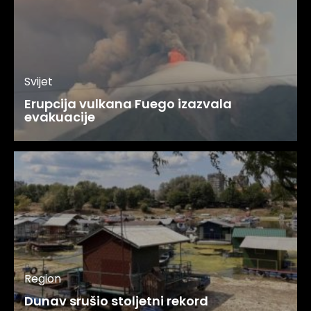
Svijet
Erupcija vulkana Fuego izazvala
evakuacije
Region
Dunav srušio stoljetni rekord