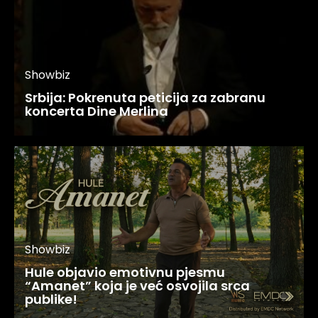
Showbiz
Srbija: Pokrenuta peticija za zabranu
koncerta Dine Merlina
Showbiz
Hule objavio emotivnu pjesmu
“Amanet” koja je već osvojila srca
publike!