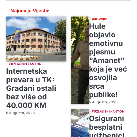
Najnovije Vijesti
SHOWBIZ
Hule
objavio
emotivnu
pjesmu
“Amanet”
TUZLANSKI KANTON
koja je već
Internetska
osvojila
prevara u TK:
srca
Građani ostali
publike!
bez više od
5 Augusta, 2026
40.000 KM
TUZLANSKI KANTON
5 Augusta, 2026
Osigurani
besplatni
udžbenici