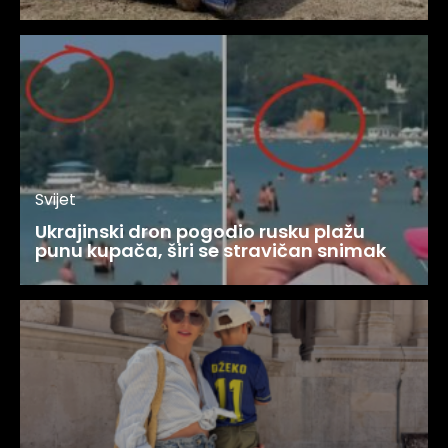
Svijet
Ukrajinski dron pogodio rusku plažu
punu kupača, širi se stravičan snimak