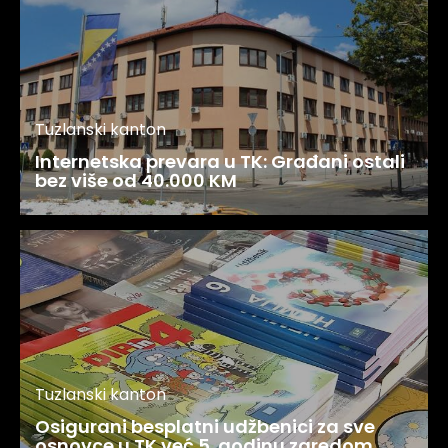
Tuzlanski kanton
Internetska prevara u TK: Građani ostali
bez više od 40.000 KM
Tuzlanski kanton
Osigurani besplatni udžbenici za sve
osnovce u TK već 5. godinu zaredom