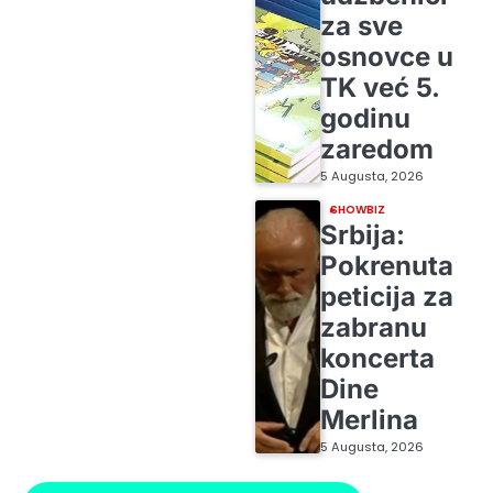
za sve
osnovce u
TK već 5.
godinu
zaredom
5 Augusta, 2026
SHOWBIZ
Srbija:
Pokrenuta
peticija za
zabranu
koncerta
Dine
Merlina
5 Augusta, 2026