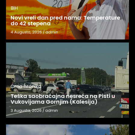
BiH
Novi vreli dan pred nama: Temperature
do 42 stepena
4 Augusta, 2026
/
admin
Crna hronika
Teška saobraćajna nesreća na Pisti u
Vukovijama Gornjim (Kalesija)
3 Augusta, 2026
/
admin