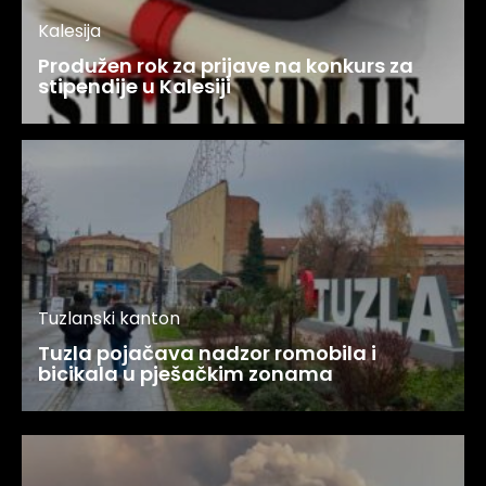
Kalesija
Produžen rok za prijave na konkurs za
stipendije u Kalesiji
Tuzlanski kanton
Tuzla pojačava nadzor romobila i
bicikala u pješačkim zonama