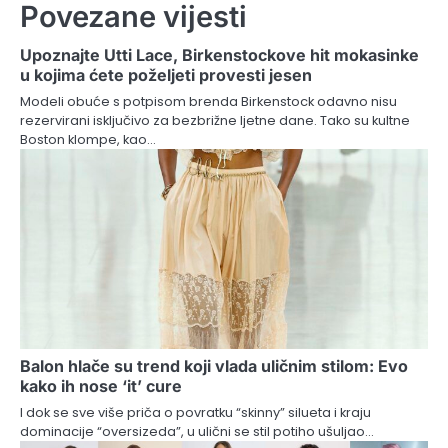
Povezane vijesti
Upoznajte Utti Lace, Birkenstockove hit mokasinke
u kojima ćete poželjeti provesti jesen
Modeli obuće s potpisom brenda Birkenstock odavno nisu
rezervirani isključivo za bezbrižne ljetne dane. Tako su kultne
Boston klompe, kao…
Balon hlače su trend koji vlada uličnim stilom: Evo
kako ih nose ‘it’ cure
I dok se sve više priča o povratku “skinny” silueta i kraju
dominacije “oversizeda”, u ulični se stil potiho ušuljao…