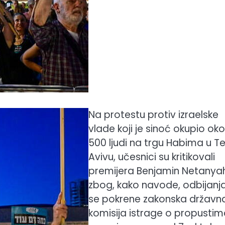
Na protestu protiv izraelske
vlade koji je sinoć okupio oko
500 ljudi na trgu Habima u Te
Avivu, učesnici su kritikovali
premijera Benjamin Netanya
zbog, kako navode, odbijanj
se pokrene zakonska državn
komisija istrage o propusti