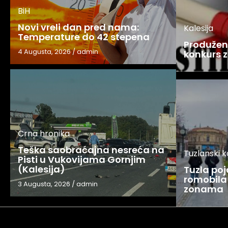
BiH
Novi vreli dan pred nama:
Kalesija
Temperature do 42 stepena
Produžen 
4 Augusta, 2026
/
admin
konkurs z
Crna hronika
Teška saobraćajna nesreća na
Tuzlanski 
Pisti u Vukovijama Gornjim
(Kalesija)
Tuzla po
romobila 
3 Augusta, 2026
/
admin
zonama