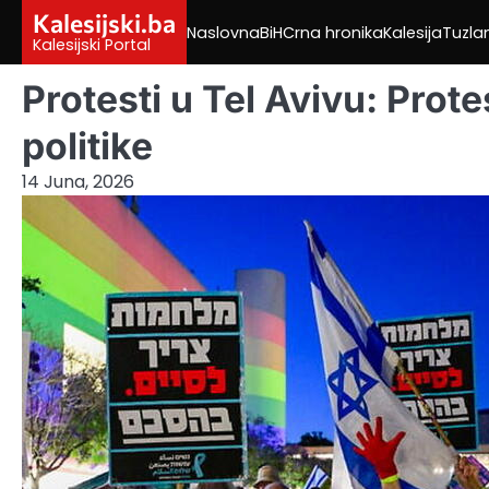
Skip
Kalesijski.ba
Naslovna
BiH
Crna hronika
Kalesija
Tuzla
to
Kalesijski Portal
content
Protesti u Tel Avivu: Prot
politike
14 Juna, 2026