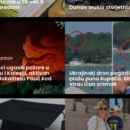
novce u TK već 5.
zaredom
Dunav srušio stoljetni
kanton
Svijet
i ugasili požare u
 i Kalesiji, aktivan
Ukrajinski dron pogodi
lokalitetu Pauč kod
plažu punu kupača, šir
stravičan snimak