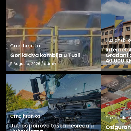
Tuzlanski 
Crna hronika
Internets
Gorila dva kombija u Tuzli
Građani o
40.000 K
5 Augusta, 2026
/
admin
Crna hronika
Tuzlanski 
Jutros ponovo teška nesreća u
Osigurani