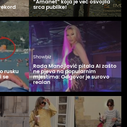
“Amanet” koja je već osvojila
 rekord
srca publike!
Showbiz
Rada Manojlović pitala AI zašto
o rusku
ne pjeva na popularnim
i se
mjestima: Odgovor je surovo
realan