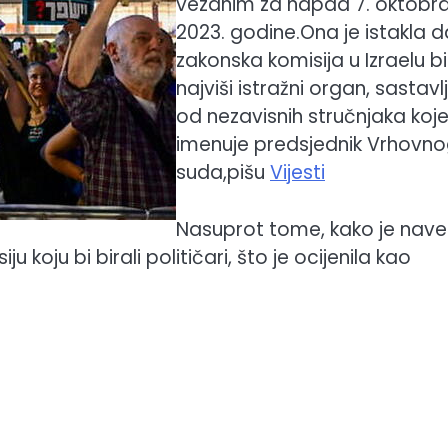
vezanim za napad 7. oktobr
2023. godine.Ona je istakla d
zakonska komisija u Izraelu bi
najviši istražni organ, sastavl
od nezavisnih stručnjaka koj
imenuje predsjednik Vrhovn
suda,pišu
Vijesti
Nasuprot tome, kako je nave
koju bi birali političari, što je ocijenila kao