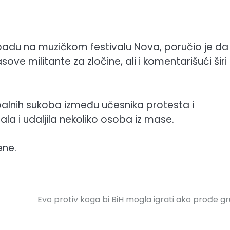
napadu na muzičkom festivalu Nova, poručio je da 
ve militante za zločine, ali i komentarišući širi
alnih sukoba između učesnika protesta i
ala i udaljila nekoliko osoba iz mase.
ene.
Evo protiv koga bi BiH mogla igrati ako prođe g