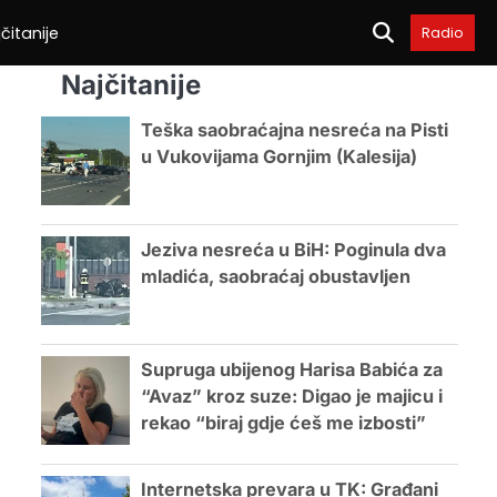
čitanije
Radio
Najčitanije
Teška saobraćajna nesreća na Pisti
u Vukovijama Gornjim (Kalesija)
Jeziva nesreća u BiH: Poginula dva
mladića, saobraćaj obustavljen
Supruga ubijenog Harisa Babića za
“Avaz” kroz suze: Digao je majicu i
rekao “biraj gdje ćeš me izbosti”
Internetska prevara u TK: Građani