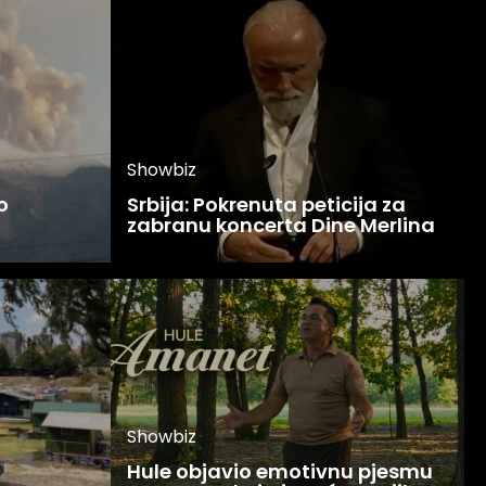
Showbiz
o
Srbija: Pokrenuta peticija za
zabranu koncerta Dine Merlina
Showbiz
Hule objavio emotivnu pjesmu