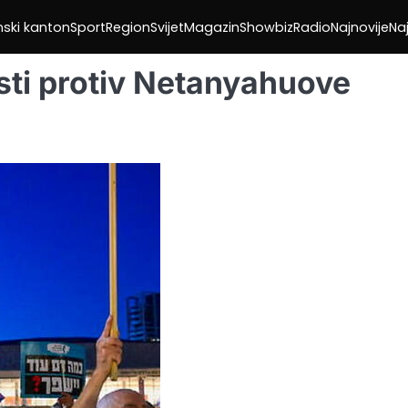
nski kanton
Sport
Region
Svijet
Magazin
Showbiz
Radio
Najnovije
Naj
esti protiv Netanyahuove