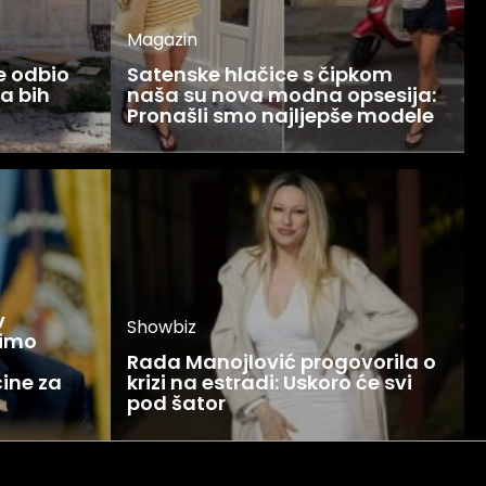
Magazin
ce odbio
Satenske hlačice s čipkom
Ja bih
naša su nova modna opsesija:
Pronašli smo najljepše modele
v
Showbiz
žimo
Rada Manojlović progovorila o
ine za
krizi na estradi: Uskoro će svi
pod šator