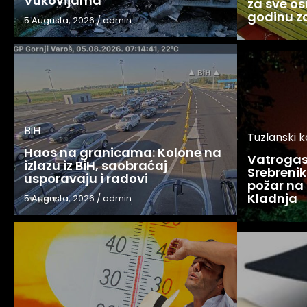
Vukovijama
za sve os
godinu 
5 Augusta, 2026
/
admin
BiH
Tuzlanski 
Haos na granicama: Kolone na
Vatrogasc
izlazu iz BiH, saobraćaj
Srebreniku
usporavaju i radovi
požar na 
Kladnja
5 Augusta, 2026
/
admin