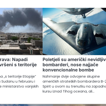
rava: Napadi
Poletjeli su američki nevidljiv
ršeni s teritorije
bombarderi, nose najjače
konvencionalne bombe
„s teritorije Etiopije“
Nahmanje dvije odvojene skupine
e u Sudanu u februaru i
američkih strateških bombardera B-
e ministarstvo vanjskih
Spirit u ovom su trenutku na zapad
kursu iznad Tihog oceana, ali…