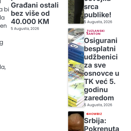
a
Građani ostali
srca
a bi
bez više od
publike!
la
40.000 KM
5 Augusta, 2026
jen
5 Augusta, 2026
TUZLANSKI
e
KANTON
Osigurani
og
besplatni
udžbenici
za sve
la,
osnovce u
TK već 5.
godinu
zaredom
5 Augusta, 2026
SHOWBIZ
Srbija:
Pokrenuta