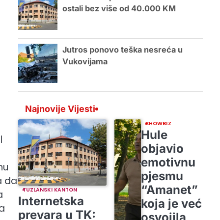
ostali bez više od 40.000 KM
Jutros ponovo teška nesreća u
Vukovijama
Najnovije Vijesti
SHOWBIZ
Hule
l
objavio
emotivnu
hu
pjesmu
a da
“Amanet”
TUZLANSKI KANTON
a
Internetska
koja je već
ma
prevara u TK:
osvojila