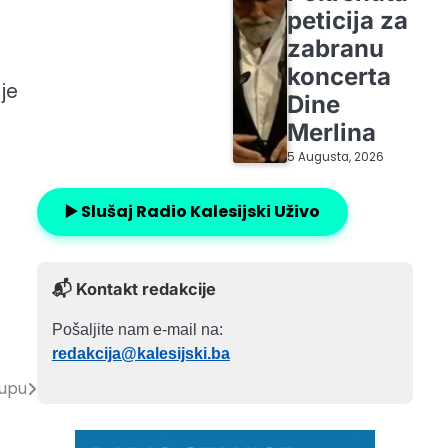
peticija za
zabranu
koncerta
je
Dine
Merlina
5 Augusta, 2026
▶️ Slušaj Radio Kalesijski Uživo
📬 Kontakt redakcije
Pošaljite nam e-mail na:
redakcija@kalesijski.ba
rupu