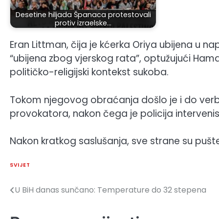
Desetine hiljada Španaca protestovali
protiv izraelske…
Eran Littman, čija je kćerka Oriya ubijena u 
“ubijena zbog vjerskog rata”, optužujući Hamaso
političko-religijski kontekst sukoba.
Tokom njegovog obraćanja došlo je i do verb
provokatora, nakon čega je policija intervenis
Nakon kratkog saslušanja, sve strane su pušt
SVIJET
U BiH danas sunčano: Temperature do 32 stepena
Navigacija
članaka