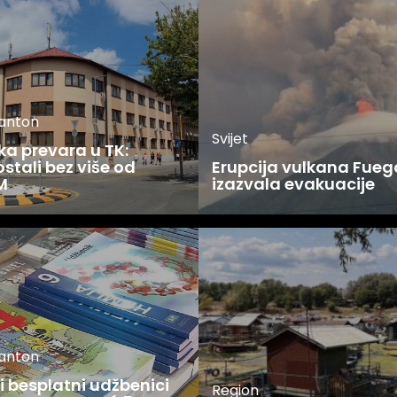
kanton
Svijet
ka prevara u TK:
stali bez više od
Erupcija vulkana Fueg
M
izazvala evakuacije
kanton
 besplatni udžbenici
Region