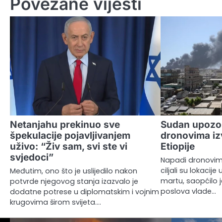
Povezane vijesti
Netanjahu prekinuo sve
Sudan upozo
špekulacije pojavljivanjem
dronovima izv
uživo: “Živ sam, svi ste vi
Etiopije
svjedoci”
Napadi dronovima 
ciljali su lokacij
Međutim, ono što je uslijedilo nakon
martu, saopćilo j
potvrde njegovog stanja izazvalo je
poslova vlade…
dodatne potrese u diplomatskim i vojnim
krugovima širom svijeta.…