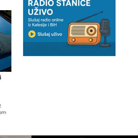
i
2
nom