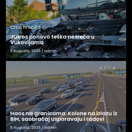
Crna hronika
Jutros ponovo teška nesreća u
Vukovijama
5 Augusta, 2026
/
admin
BiH
Haos na granicama: Kolone na izlazu iz
BiH, saobraćaj usporavaju i radovi
5 Augusta, 2026
/
admin