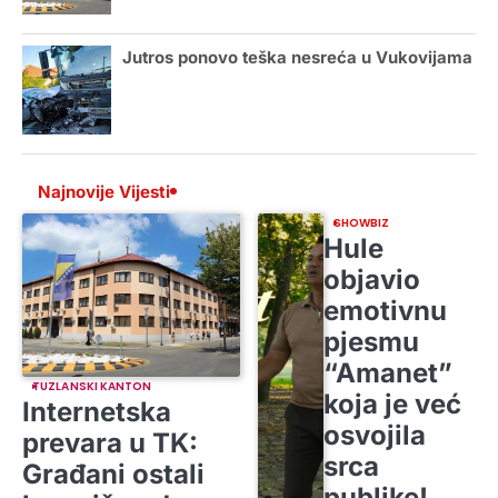
Jutros ponovo teška nesreća u Vukovijama
Najnovije Vijesti
SHOWBIZ
Hule
objavio
emotivnu
pjesmu
“Amanet”
TUZLANSKI KANTON
koja je već
Internetska
osvojila
prevara u TK:
srca
Građani ostali
publike!