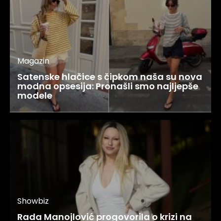
Magazin
Satenske hlačice s čipkom naša su nova
modna opsesija: Pronašli smo najljepše
modele
Showbiz
Rada Manojlović progovorila o krizi na