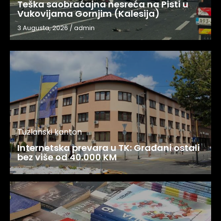
Teška saobraćajna nesreća na Pisti u
Vukovijama Gornjim (Kalesija)
3 Augusta, 2026
/
admin
Tuzlanski kanton
Internetska prevara u TK: Građani ostali
bez više od 40.000 KM