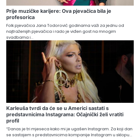
Prije muzičke karijere: Ova pjevačica bila je
profesorica
Folk pjevačica Jana Todorović godinama važi za jednu od
najtraženijih pjevačica i rado je viđen gost na mnogim
svadbama i…
Karleuša tvrdi da će se u Americi sastati s
predstavnicima Instagrama: Očajnički želi vratiti
profil
“Danas je tri mjeseca kako mi je ugašen Instagram. Za koji dan
se sastajem s predstavnicima kompanije Instagram u sklopu…