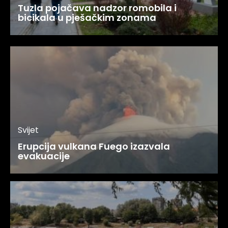
Tuzla pojačava nadzor romobila i
bicikala u pješačkim zonama
Svijet
Erupcija vulkana Fuego izazvala
evakuacije