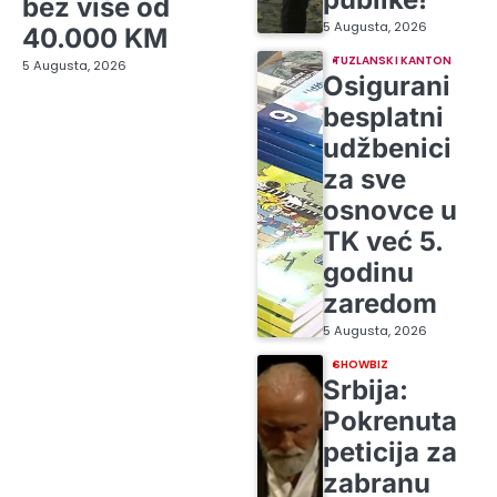
bez više od
5 Augusta, 2026
40.000 KM
TUZLANSKI KANTON
5 Augusta, 2026
Osigurani
besplatni
udžbenici
za sve
osnovce u
TK već 5.
godinu
zaredom
5 Augusta, 2026
SHOWBIZ
Srbija:
Pokrenuta
peticija za
zabranu