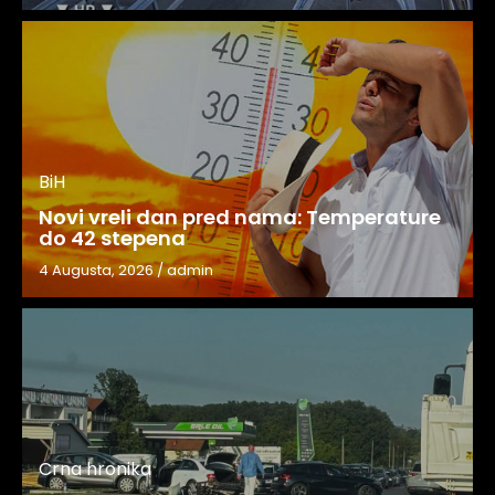
BiH
Novi vreli dan pred nama: Temperature
do 42 stepena
4 Augusta, 2026
/
admin
Crna hronika