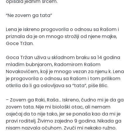
opisala jednim srcem.
“Ne zovem ga tata”
Lena je iskreno progovorila o odnosu sa Rašom i
priznala da je on mnogo strožiji od njene majke,
Goce Tržan.
Goca Tržan uživa u skladnom braku sa 14 godina
mlađim bubnjarom, Radomirom Rašom
Novakovićem, koji je mnogo vezan za njenu k. Lena
je progovorila o odnosu sa Rašom i tom prilikom
otkrila da li ga oslovljava sa “tata”, piše Blic.
– Zovem ga Raki, Raša… Iskreno, čudno mi je da ga
zovem tata. Nije mi biološki otac, ali nemam
osjećaj da to nije tako, jer se ponaša kao da mi je
pravi roditelj. Živimo zajedno 9 godina. Nikada ga
nisam nazvala očuhom. Zvuči mi nekako ružno.