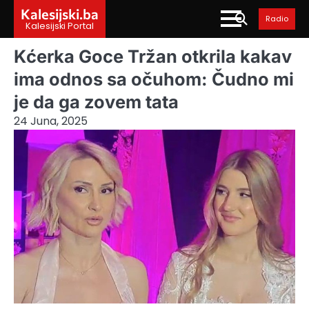
Skip
Kalesijski.ba
Radio
to
Kalesijski Portal
content
Kćerka Goce Tržan otkrila kakav
ima odnos sa očuhom: Čudno mi
je da ga zovem tata
24 Juna, 2025