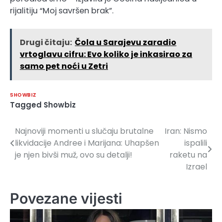
rijalitiju “Moj savršen brak”.
Drugi čitaju:
Čola u Sarajevu zaradio
vrtoglavu cifru: Evo koliko je inkasirao za
samo pet noći u Zetri
SHOWBIZ
Tagged
Showbiz
Najnoviji momenti u slučaju brutalne
Iran: Nismo
Navigacija
likvidacije Andree i Marijana: Uhapšen
ispalili
članaka
je njen bivši muž, ovo su detalji!
raketu na
Izrael
Povezane vijesti