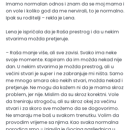
Imamo normalan odnos i znam da se moj mama i
on vole i koliko god da me nervirali, to je normalno.
Ipak su roditelji – rekla je Lena.
Lena je ispričala da je Raša prestrog i da u nekim
stvarima možda pretjeruje.
– Raša manje više, ali sve zavisi. Svako ima neke
svoje momente. Kapiram da im možda nekad nije
dan. U nekim stvarima je možda prestrog, ali u
većini stvari je super i ne zabranjuje mi ništa. Samo
me mnogo smara oko nekih stvari, možda nekad i
pretjeruje. Ne mogu da kažem ni da je mama skroz
problem, jer nije. Mislim da su skroz korektni. Vole
da treniraju strogoću, ali su skroz okej za većinu
stvari i za skoro sve možemo da se dogovorimo.
Ne smaraju me baš u svakom trenutku. Volim da
provodim vrijeme sa njima. Kao svaka normalna
porodica smo – izjavila je Gocina nasljednica u