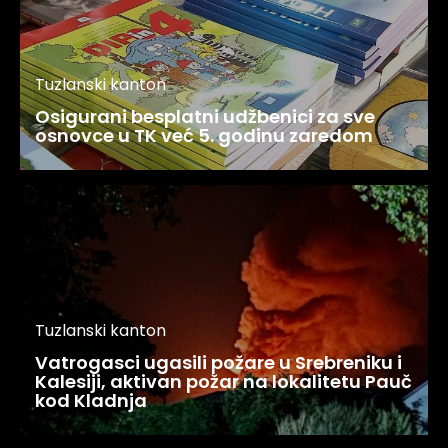
Tuzlanski kanton
Osigurani besplatni udžbenici za sve
osnovce u TK već 5. godinu zaredom
Tuzlanski kanton
Vatrogasci ugasili požare u Srebreniku i
Kalesiji, aktivan požar na lokalitetu Pauč
kod Kladnja