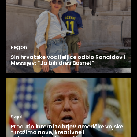
Region
Sin hrvatske voditeljice odbio Ronaldov i
Messijev: “Ja bih dres Bosne!”
Svijet
Procurio interni zahtjev američke vojske:
“Tražimo nove, kreativne i