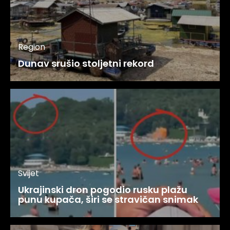
Region
Dunav srušio stoljetni rekord
Svijet
Ukrajinski dron pogodio rusku plažu
punu kupača, širi se stravičan snimak