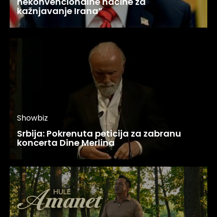
nekonvencionalne načine za
kažnjavanje Irana”
Showbiz
Srbija: Pokrenuta peticija za zabranu
koncerta Dine Merlina