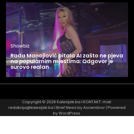
Showbiz
Rada Manojlović pitala AI zašto ne pjeva
na popularnim mjestima: Odgovor je
surovo realan
Najnovije
Najčitanije
Copyright © 2026
Kalesijski.ba
I KONTAKT: mail:
redakcija@kalesijski.ba | Brief News by
Ascendoor
| Powered
by
WordPress
.