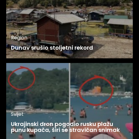
Region
Dunav srušio stoljetni rekord
Svijet
Ukrajinski dron pogodio rusku plažu
punu kupača, širi se stravičan snimak