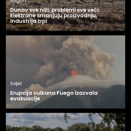
Region
Dunav sve niži, problemi sve veći:
Elektrane smanjuju proizvodnju,
industrija trpi
Svijet
Erupcija vulkana Fuego izazvala
evakuacije