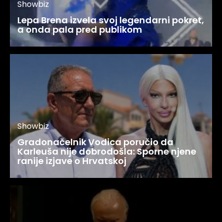
Showbiz
Lepa Brena izvela svoj legendarni pokret,
a onda pala pred publikom
Showbiz
Gradonačelnik Vodica poručio da
Karleuša nije dobrodošla: Sporne njene
ranije izjave o Hrvatskoj