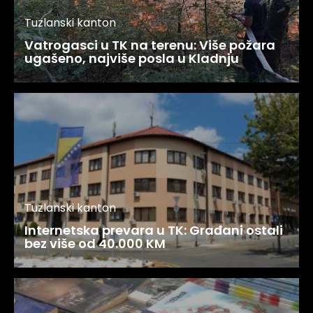
Tuzlanski kanton
Vatrogasci u TK na terenu: Više požara
ugašeno, najviše posla u Kladnju
Tuzlanski kanton
Internetska prevara u TK: Građani ostali
bez više od 40.000 KM