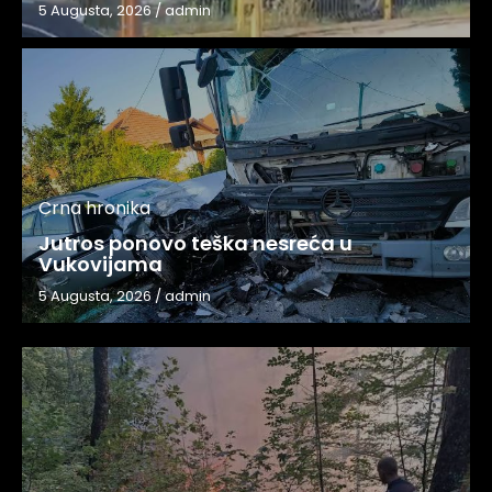
5 Augusta, 2026
/
admin
Crna hronika
Jutros ponovo teška nesreća u
Vukovijama
5 Augusta, 2026
/
admin