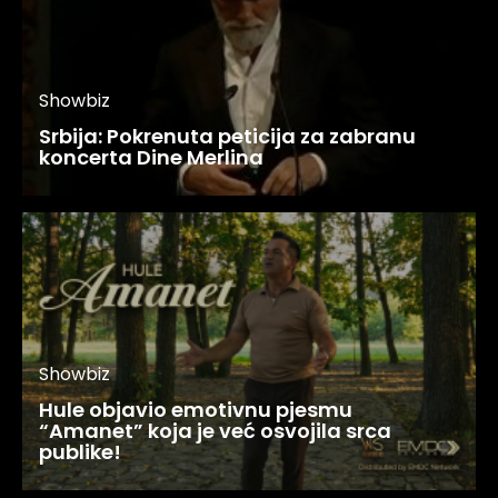
Showbiz
Srbija: Pokrenuta peticija za zabranu
koncerta Dine Merlina
Showbiz
Hule objavio emotivnu pjesmu
“Amanet” koja je već osvojila srca
publike!