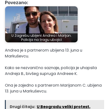
Povezano:
U Zagrebu ubijeni Andrea i Marijan.
Policija na tragu ubojici
Andrea je s partnerom ubijena 13. juna u
Markuševcu.
Kako se nezvanično saznaje, policija je uhapsila
Andreja B., bivšeg supruga Andreee K.
Ona je zajedno s partnerom Marijanom C. ubijena
13. juna u Markuševcu.
Drugi čitaju:
U Beogradu veliki protest,