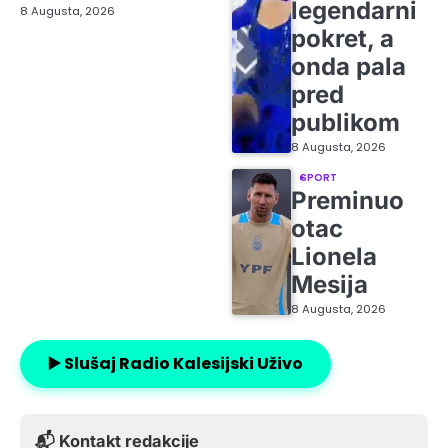
legendarni
8 Augusta, 2026
pokret, a
onda pala
pred
publikom
8 Augusta, 2026
SPORT
Preminuo
otac
Lionela
Mesija
8 Augusta, 2026
▶️ Slušaj Radio Kalesijski Uživo
📬 Kontakt redakcije