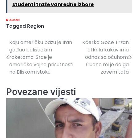
studenti traže vanredne izbore
REGION
Tagged
Region
Koju američku bazu je Iran
Kćerka Goce Tržan
Navigacija
gađao balističkim
otkrila kakav ima
članaka
raketama: Srce je
odnos sa očuhom:
američke vojne prisutnosti
Čudno mi je da ga
na Bliskom istoku
zovem tata
Povezane vijesti