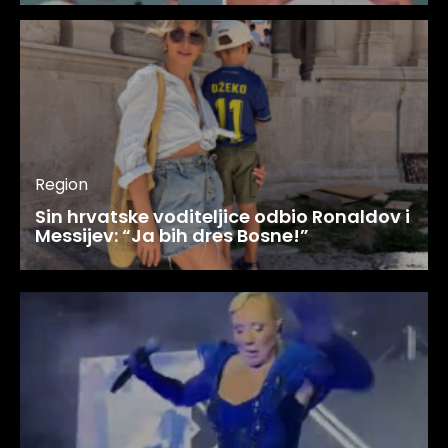
Region
Sin hrvatske voditeljice odbio Ronaldov i
Messijev: “Ja bih dres Bosne!”