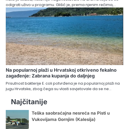
odigrati uživo u programu. Glišić je, prema njenim rečima,…
Na popularnoj plaži u Hrvatskoj otkriveno fekalno
zagađenje: Zabrana kupanja do daljnjeg
Prisutnost bakterije E. coli potvrđena je na popularnoj plaži na
jugu Hrvatske, zbog čega su vlasti savjetovale da se ne…
Najčitanije
Teška saobraćajna nesreća na Pisti u
Vukovijama Gornjim (Kalesija)