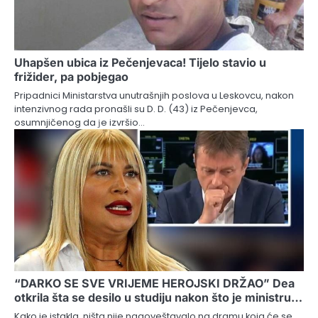
Uhapšen ubica iz Pečenjevaca! Tijelo stavio u
frižider, pa pobjegao
Pripadnici Ministarstva unutrašnjih poslova u Leskovcu, nakon
intenzivnog rada pronašli su D. D. (43) iz Pečenjevca,
osumnjičenog da јe izvršio…
“DARKO SE SVE VRIJEME HEROJSKI DRŽAO” Dea
otkrila šta se desilo u studiju nakon što je ministru…
Kako je istakla, ništa nije nagoveštavalo na dramu koja će se