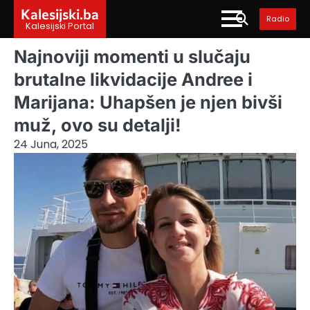
Skip
Kalesijski.ba
Radio
to
Kalesijski Portal
content
Najnoviji momenti u slučaju
brutalne likvidacije Andree i
Marijana: Uhapšen je njen bivši
muž, ovo su detalji!
24 Juna, 2025