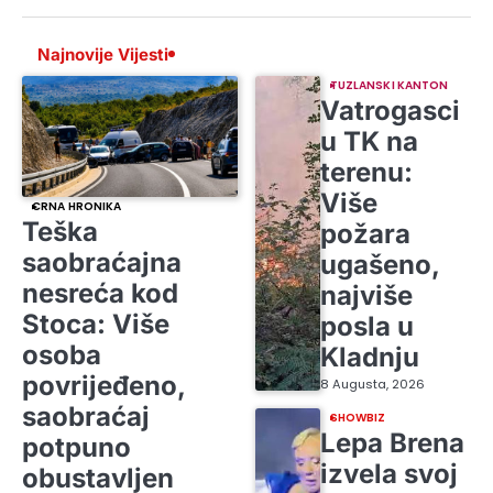
Najnovije Vijesti
TUZLANSKI KANTON
Vatrogasci
u TK na
terenu:
Više
CRNA HRONIKA
Teška
požara
saobraćajna
ugašeno,
nesreća kod
najviše
Stoca: Više
posla u
osoba
Kladnju
povrijeđeno,
8 Augusta, 2026
saobraćaj
SHOWBIZ
Lepa Brena
potpuno
izvela svoj
obustavljen