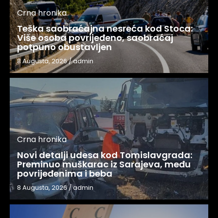
Crna hronika
Teška saobraćajna nesreća kod Stoca:
Više osoba povrijeđeno, saobraćaj
potpuno obustavljen
8 Augusta, 2026
/
admin
Crna hronika
Novi detalji udesa kod Tomislavgrada:
Preminuo muškarac iz Sarajeva, među
povrijeđenima i beba
8 Augusta, 2026
/
admin