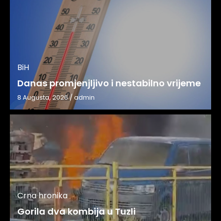
BiH
Danas promjenjljivo i nestabilno vrijeme
8 Augusta, 2026
/
admin
Crna hronika
Gorila dva kombija u Tuzli