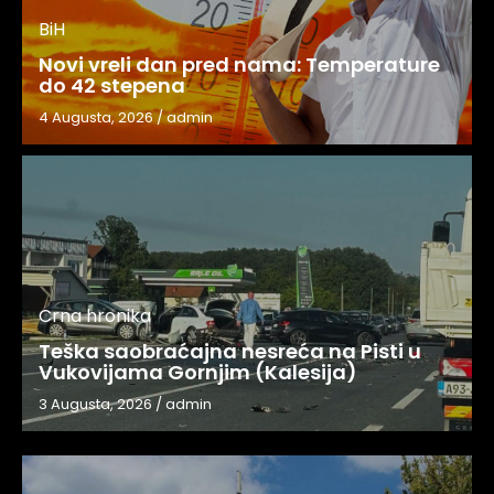
BiH
Novi vreli dan pred nama: Temperature
do 42 stepena
4 Augusta, 2026
/
admin
Crna hronika
Teška saobraćajna nesreća na Pisti u
Vukovijama Gornjim (Kalesija)
3 Augusta, 2026
/
admin