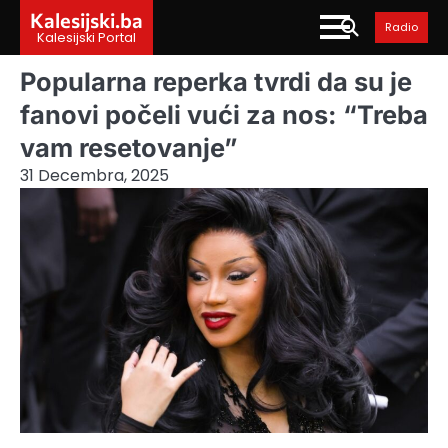
Skip
Kalesijski.ba
Radio
to
Kalesijski Portal
content
Popularna reperka tvrdi da su je
fanovi počeli vući za nos: “Treba
vam resetovanje”
31 Decembra, 2025