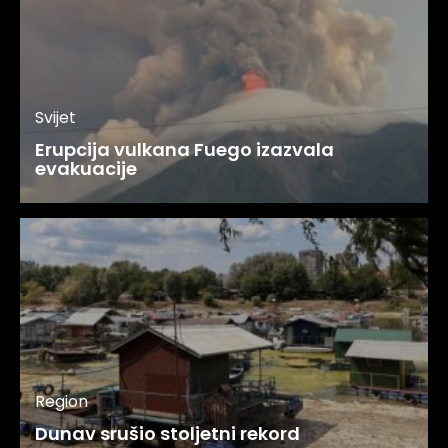
Svijet
Erupcija vulkana Fuego izazvala
evakuacije
Region
Dunav srušio stoljetni rekord