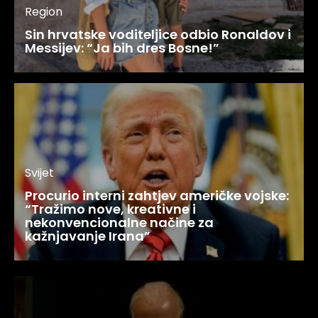
Region
Sin hrvatske voditeljice odbio Ronaldov i
Messijev: “Ja bih dres Bosne!”
Svijet
Procurio interni zahtjev američke vojske:
“Tražimo nove, kreativne i
nekonvencionalne načine za
kažnjavanje Irana”