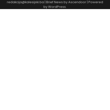
redakcija@kalesijski.ba | Brief News by
Ascendoor
| Powered
by
WordPress
.