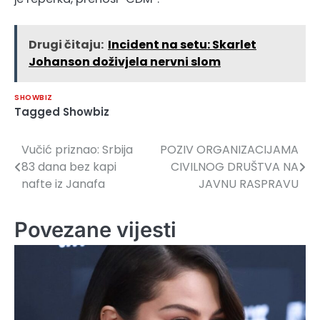
Drugi čitaju:
Incident na setu: Skarlet
Johanson doživjela nervni slom
SHOWBIZ
Tagged
Showbiz
Vučić priznao: Srbija
POZIV ORGANIZACIJAMA
Navigacija
83 dana bez kapi
CIVILNOG DRUŠTVA NA
članaka
nafte iz Janafa
JAVNU RASPRAVU
Povezane vijesti