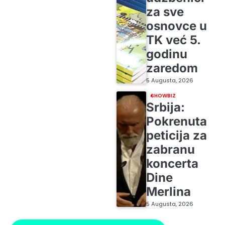
za sve
osnovce u
TK već 5.
godinu
zaredom
5 Augusta, 2026
SHOWBIZ
Srbija:
Pokrenuta
peticija za
zabranu
koncerta
Dine
Merlina
5 Augusta, 2026