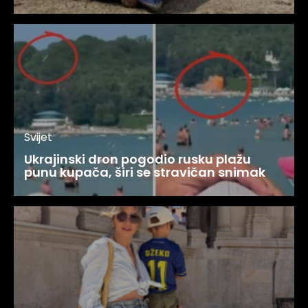
Svijet
Ukrajinski dron pogodio rusku plažu
punu kupača, širi se stravičan snimak