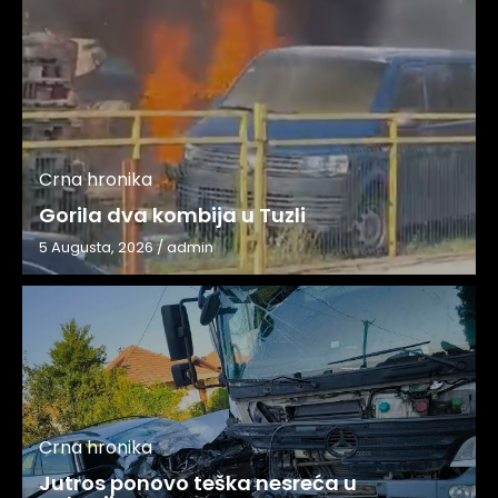
Crna hronika
Gorila dva kombija u Tuzli
5 Augusta, 2026
/
admin
Crna hronika
Jutros ponovo teška nesreća u