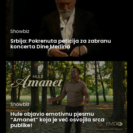
Showbiz
Srbija: Pokrenuta peticija za zabranu
koncerta Dine Merlina
Showbiz
Hule objavio emotivnu pjesmu
“Amanet” koja je već osvojila srca
publike!