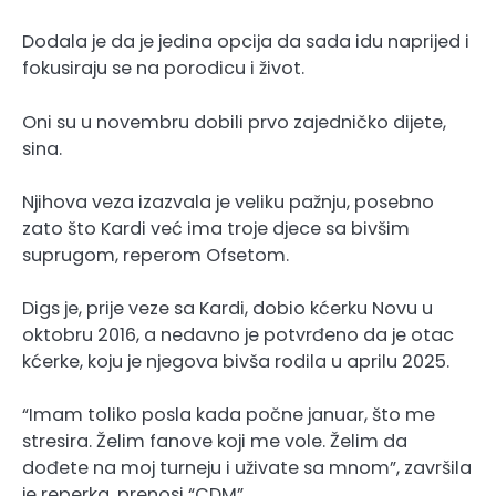
Dodala je da je jedina opcija da sada idu naprijed i
fokusiraju se na porodicu i život.
Oni su u novembru dobili prvo zajedničko dijete,
sina.
Njihova veza izazvala je veliku pažnju, posebno
zato što Kardi već ima troje djece sa bivšim
suprugom, reperom Ofsetom.
Digs je, prije veze sa Kardi, dobio kćerku Novu u
oktobru 2016, a nedavno je potvrđeno da je otac
kćerke, koju je njegova bivša rodila u aprilu 2025.
“Imam toliko posla kada počne januar, što me
stresira. Želim fanove koji me vole. Želim da
dođete na moj turneju i uživate sa mnom”, završila
je reperka, prenosi “CDM”.