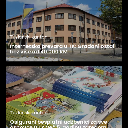
Tuzlanski kanton
Internetska prevara u TK: Građani ostali
bez više od 40.000 KM
Tuzlanski kanton
Osigurani besplatni udžbenici za sve
osnovce u TK već 5. godinu zaredom