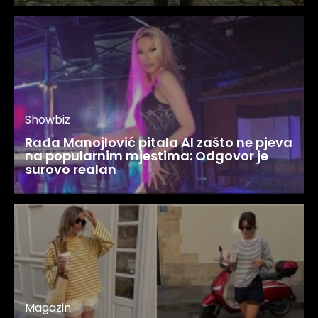
Showbiz
Rada Manojlović pitala AI zašto ne pjeva
na popularnim mjestima: Odgovor je
surovo realan
Magazin