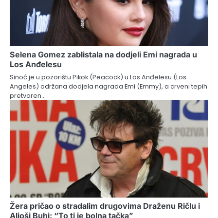
Selena Gomez zablistala na dodjeli Emi nagrada u
Los Anđelesu
Sinoć je u pozorištu Pikok (Peacock) u Los Anđelesu (Los
Angeles) održana dodjela nagrada Emi (Emmy), a crveni tepih
pretvoren…
Žera pričao o stradalim drugovima Draženu Ričlu i
Aljoši Buhi: “To ti je bolna tačka”