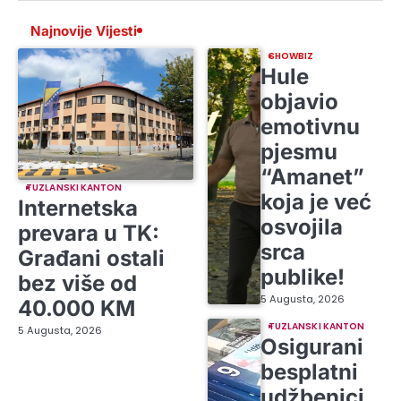
Najnovije Vijesti
SHOWBIZ
Hule
objavio
emotivnu
pjesmu
“Amanet”
TUZLANSKI KANTON
koja je već
Internetska
osvojila
prevara u TK:
srca
Građani ostali
publike!
bez više od
5 Augusta, 2026
40.000 KM
TUZLANSKI KANTON
5 Augusta, 2026
Osigurani
besplatni
udžbenici