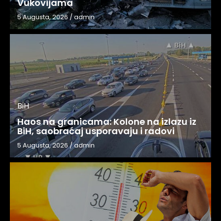
Vukovijama
5 Augusta, 2026
/
admin
BiH
Haos na granicama: Kolone na izlazu iz
BiH, saobraćaj usporavaju i radovi
5 Augusta, 2026
/
admin