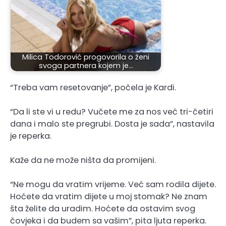
Milica Todorović progovorila o ženi
svoga partnera kojem je…
“Treba vam resetovanje”, počela je Kardi.
“Da li ste vi u redu? Vučete me za nos već tri-četiri
dana i malo ste pregrubi. Dosta je sada”, nastavila
je reperka.
Kaže da ne može ništa da promijeni.
“Ne mogu da vratim vrijeme. Već sam rodila dijete.
Hoćete da vratim dijete u moj stomak? Ne znam
šta želite da uradim. Hoćete da ostavim svog
čovjeka i da budem sa vašim”, pita ljuta reperka.