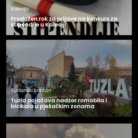
Kalesija
Produžen rok za prijave na konkurs za
stipendije u Kalesiji
Tuzlanski kanton
Tuzla pojačava nadzor romobila i
bicikala u pješačkim zonama