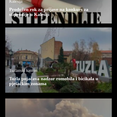
Kalesija
Produžen rok za prijave na konkurs za
stipendije u Kalesiji
Tuzlanski kanton
Tuzla pojačava nadzor romobila i bicikala u
pješačkim zonama