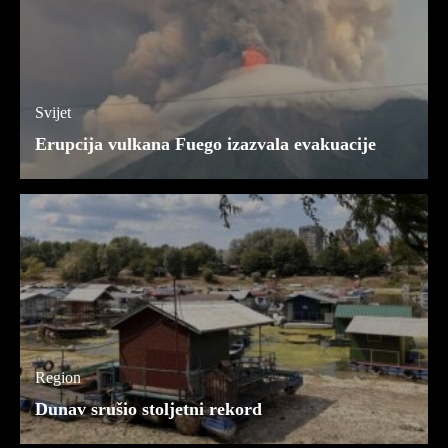
Svijet
Erupcija vulkana Fuego izazvala evakuacije
Region
Dunav srušio stoljetni rekord