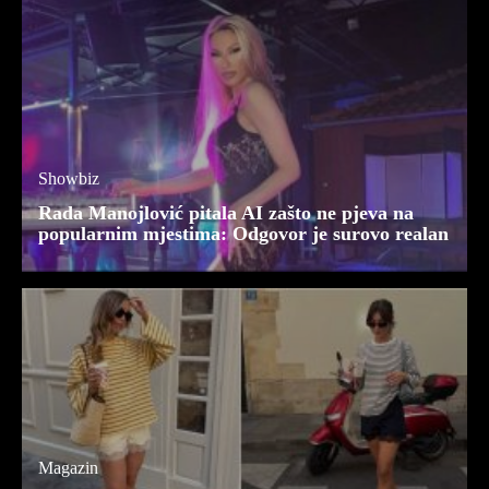
Showbiz
Rada Manojlović pitala AI zašto ne pjeva na
popularnim mjestima: Odgovor je surovo realan
Magazin