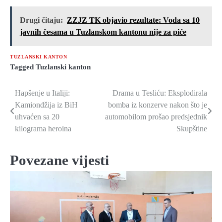
Drugi čitaju:
ZZJZ TK objavio rezultate: Voda sa 10
javnih česama u Tuzlanskom kantonu nije za piće
TUZLANSKI KANTON
Tagged
Tuzlanski kanton
Hapšenje u Italiji:
Drama u Tesliću: Eksplodirala
Navigacija
Kamiondžija iz BiH
bomba iz konzerve nakon što je
članaka
uhvaćen sa 20
automobilom prošao predsjednik
kilograma heroina
Skupštine
Povezane vijesti