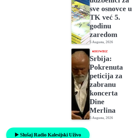
udžbenici za
sve osnovce u
TK već 5.
godinu
zaredom
5 Augusta, 2026
SHOWBIZ
Srbija:
Pokrenuta
peticija za
zabranu
koncerta
Dine
Merlina
5 Augusta, 2026
▶️ Slušaj Radio Kalesijski Uživo