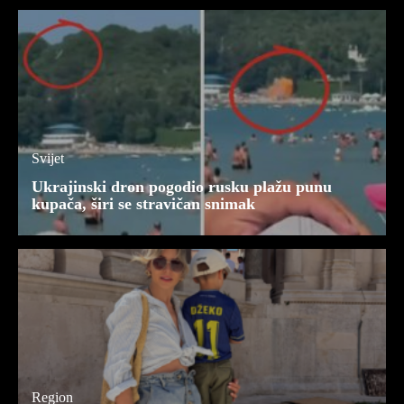
Svijet
Ukrajinski dron pogodio rusku plažu punu
kupača, širi se stravičan snimak
Region