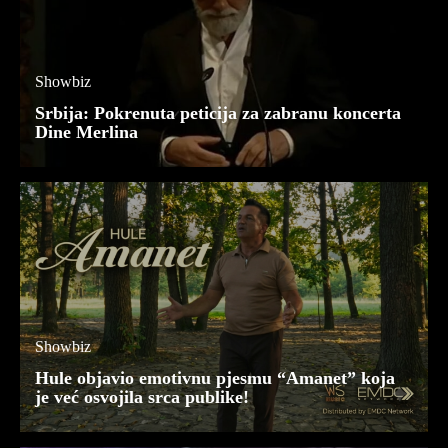
Showbiz
Srbija: Pokrenuta peticija za zabranu koncerta
Dine Merlina
Showbiz
Hule objavio emotivnu pjesmu “Amanet” koja
je već osvojila srca publike!