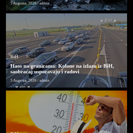
5 Augusta, 2026
/
admin
BiH
Haos na granicama: Kolone na izlazu iz BiH,
saobraćaj usporavaju i radovi
5 Augusta, 2026
/
admin