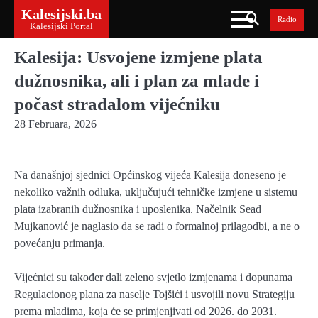
Skip
Kalesijski.ba
Radio
to
Kalesijski Portal
content
Kalesija: Usvojene izmjene plata
dužnosnika, ali i plan za mlade i
počast stradalom vijećniku
28 Februara, 2026
Na današnjoj sjednici Općinskog vijeća Kalesija doneseno je
nekoliko važnih odluka, uključujući tehničke izmjene u sistemu
plata izabranih dužnosnika i uposlenika. Načelnik Sead
Mujkanović je naglasio da se radi o formalnoj prilagodbi, a ne o
povećanju primanja.
Vijećnici su također dali zeleno svjetlo izmjenama i dopunama
Regulacionog plana za naselje Tojšići i usvojili novu Strategiju
prema mladima, koja će se primjenjivati od 2026. do 2031.