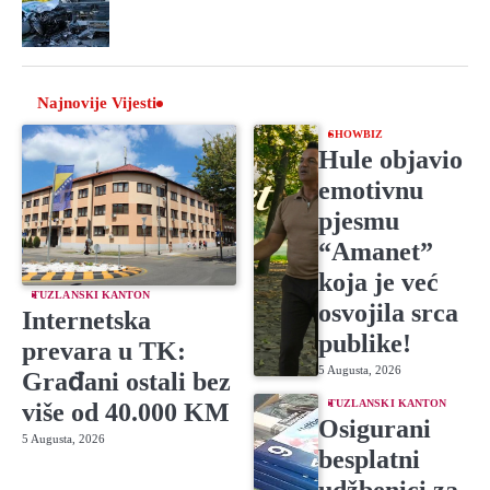
Najnovije Vijesti
SHOWBIZ
Hule objavio
emotivnu
pjesmu
“Amanet”
koja je već
TUZLANSKI KANTON
osvojila srca
Internetska
publike!
prevara u TK:
5 Augusta, 2026
Građani ostali bez
TUZLANSKI KANTON
više od 40.000 KM
Osigurani
5 Augusta, 2026
besplatni