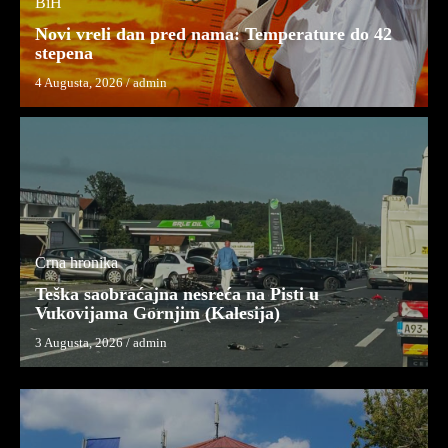
BiH
Novi vreli dan pred nama: Temperature do 42
stepena
4 Augusta, 2026
/
admin
Crna hronika
Teška saobraćajna nesreća na Pisti u
Vukovijama Gornjim (Kalesija)
3 Augusta, 2026
/
admin