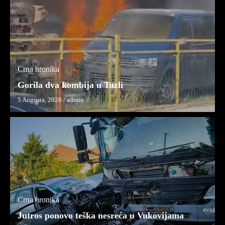
Crna hronika
Gorila dva kombija u Tuzli
5 Augusta, 2026
/
admin
Crna hronika
Jutros ponovo teška nesreća u Vukovijama