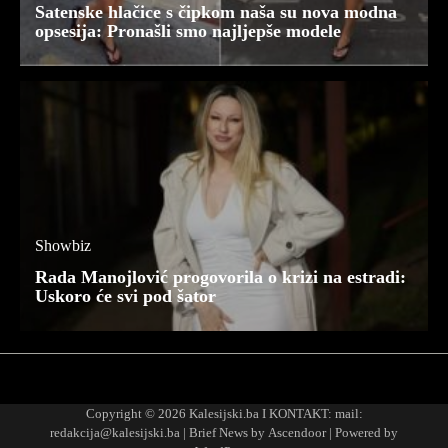
Satenske hlačice s čipkom naša su nova modna
opsesija: Pronašli smo najljepše modele
Showbiz
Rada Manojlović progovorila o krizi na estradi:
Uskoro će svi pod šator
Najnovije
Najčitanije
Copyright © 2026
Kalesijski.ba
I KONTAKT: mail:
redakcija@kalesijski.ba | Brief News by
Ascendoor
| Powered by