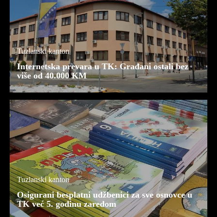
Tuzlanski kanton
Internetska prevara u TK: Građani ostali bez
više od 40.000 KM
Tuzlanski kanton
Osigurani besplatni udžbenici za sve osnovce u
TK već 5. godinu zaredom