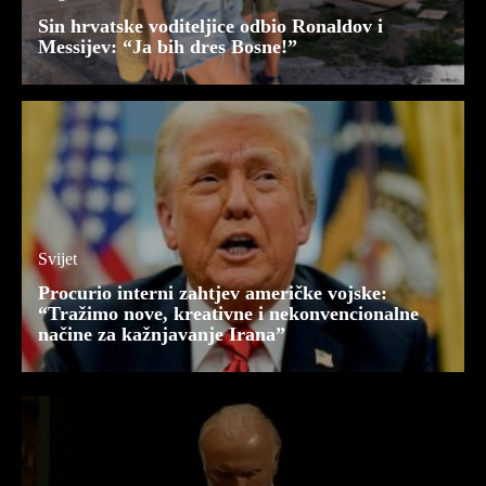
Sin hrvatske voditeljice odbio Ronaldov i
Messijev: “Ja bih dres Bosne!”
Svijet
Procurio interni zahtjev američke vojske:
“Tražimo nove, kreativne i nekonvencionalne
načine za kažnjavanje Irana”