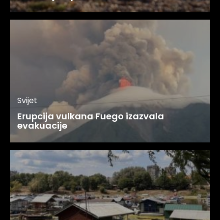
Svijet
Erupcija vulkana Fuego izazvala
evakuacije