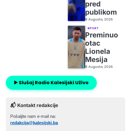
pred
publikom
8 Augusta, 2026
SPORT
Preminuo
otac
Lionela
Mesija
8 Augusta, 2026
▶️ Slušaj Radio Kalesijski Uživo
📬 Kontakt redakcije
Pošaljite nam e-mail na:
redakcija@kalesijski.ba