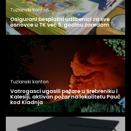
Tuzlanski kanton
Osigurani besplatni udžbenici za sve
osnovce u TK već 5. godinu zaredom
Tuzlanski kanton
Vatrogasci ugasili požare u Srebreniku i
Kalesiji, aktivan požar na lokalitetu Pauč
kod Kladnja