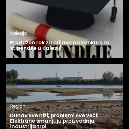
Kalesija
Produžen rok za prijave na konkurs za
stipendije u Kalesiji
Region
Dunav sve niži, problemi sve veći:
Elektrane smanjuju proizvodnju,
industrija trpi