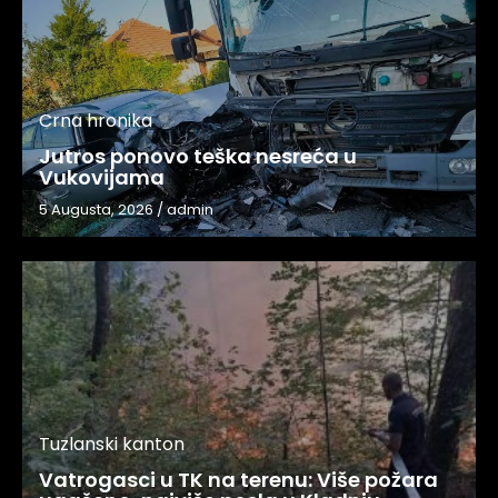
Crna hronika
Jutros ponovo teška nesreća u
Vukovijama
5 Augusta, 2026
/
admin
Tuzlanski kanton
Vatrogasci u TK na terenu: Više požara