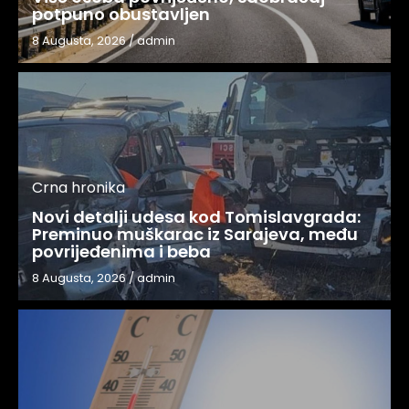
potpuno obustavljen
8 Augusta, 2026
/
admin
Crna hronika
Novi detalji udesa kod Tomislavgrada:
Preminuo muškarac iz Sarajeva, među
povrijeđenima i beba
8 Augusta, 2026
/
admin