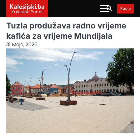
Skip
Kalesijski.ba
Radio
to
Kalesijski Portal
content
Tuzla produžava radno vrijeme
kafića za vrijeme Mundijala
31 Maja, 2026