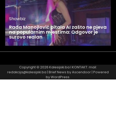
Showbiz
Rada Manojlović pitala AI zašto ne pjeva
na popularnim mjestima: Odgovor je
surovo realan
Najnovije
Najčitanije
Copyright © 2026
Kalesijski.ba
I KONTAKT: mail:
redakcija@kalesijski.ba | Brief News by
Ascendoor
| Powered
by
WordPress
.