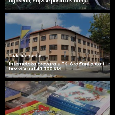
ugašeno, najviše posla u Kladnju
Tuzlanski kanton
Internetska prevara u TK: Građani ostali
bez više od 40.000 KM