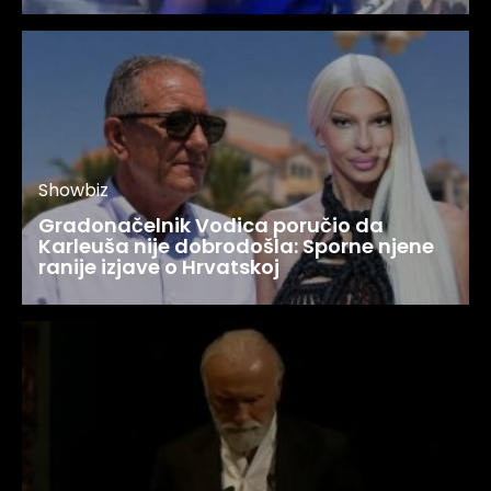
Showbiz
Gradonačelnik Vodica poručio da
Karleuša nije dobrodošla: Sporne njene
ranije izjave o Hrvatskoj