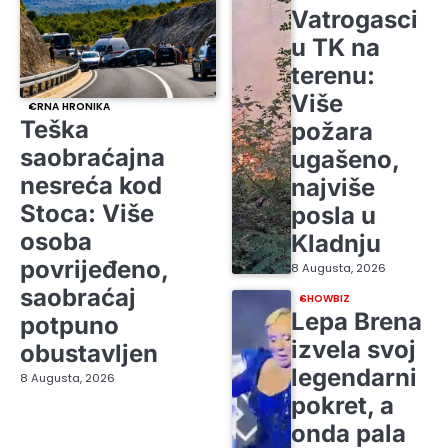
Vatrogasci
u TK na
terenu:
Više
CRNA HRONIKA
Teška
požara
saobraćajna
ugašeno,
nesreća kod
najviše
Stoca: Više
posla u
osoba
Kladnju
povrijeđeno,
8 Augusta, 2026
saobraćaj
SHOWBIZ
Lepa Brena
potpuno
izvela svoj
obustavljen
legendarni
8 Augusta, 2026
pokret, a
onda pala