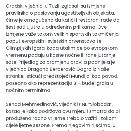
Gradski vijećnici u Tuzli izglasali su izmjene
pravilnika o poslovanju ugostiteljskih objekata,
čime je omogućeno da kafići i restorani rade do
šest sati ujutro u određenim prilikama. Ove
izmjene važe tokom velikih sportskih takmičenja
poput evropskih i svjetskih prvenstava te
Olimpijskih igara, kada utakmice po evropskom
vremenu padaju u kasne noćne ili rane jutarnje
sate. Prijedlog za promjenu pravila podnijela je
vijećnica Dragana Berberović Gagro iz Naše
stranke, ističući predstojeći Mundijal kao povod,
posebno ako reprezentacija BiH bude igrala u
noćnim terminima.
Senad Mehmedinović, vijećnik iz NL “Sloboda”,
kazao je kako podržava ovu mjeru i smatra da bi
produženo radno vrijeme trebalo važiti i tokom
cijele ljetne sezone. Prema njegovim riječima, u