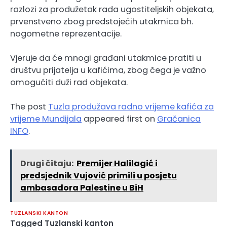
razlozi za produžetak rada ugostiteljskih objekata,
prvenstveno zbog predstojećih utakmica bh.
nogometne reprezentacije.
Vjeruje da će mnogi građani utakmice pratiti u
društvu prijatelja u kafićima, zbog čega je važno
omogućiti duži rad objekata.
The post
Tuzla produžava radno vrijeme kafića za
vrijeme Mundijala
appeared first on
Gračanica
INFO
.
Drugi čitaju:
Premijer Halilagić i
predsjednik Vujović primili u posjetu
ambasadora Palestine u BiH
TUZLANSKI KANTON
Tagged
Tuzlanski kanton