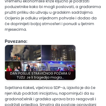
vremenu ekonomske krize ključno je podržati
poduzetnike kako bi mogli poslovati, a građanima
pružiti priliku da uživaju u gradskim sadržajima.
Ocijenio je odluku vrijednom pohvale i dodao da
će doprinijeti boljoj atmosferi i ponudi u ljetnim
mjesecima.
Povezano:
DAN POSLIJE STRAVIČNOG POŽARA U
TUZLI: Je li tragedija mogla…
Svjetlana Kakeš, vijećnica SDP-a, izjavila je da će
njen klub podržati inicijativu, napominjući da su
gradonačelnik i gradska uprava brzo reagovali i
podržali prijedlog. Smatra da postoje opravdani