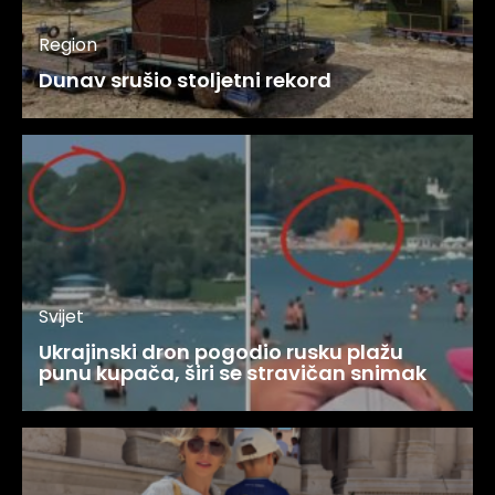
Region
Dunav srušio stoljetni rekord
Svijet
Ukrajinski dron pogodio rusku plažu
punu kupača, širi se stravičan snimak