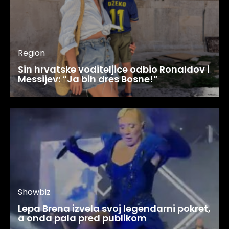
Region
Sin hrvatske voditeljice odbio Ronaldov i
Messijev: “Ja bih dres Bosne!”
Showbiz
Lepa Brena izvela svoj legendarni pokret,
a onda pala pred publikom