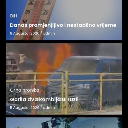
BiH
Danas promjenjljivo i nestabilno vrijeme
8 Augusta, 2026
/
admin
Crna hronika
Gorila dva kombija u Tuzli
5 Augusta, 2026
/
admin