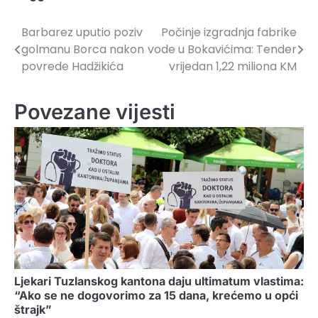
Barbarez uputio poziv
Počinje izgradnja fabrike
Navigacija
golmanu Borca nakon
vode u Bokavićima: Tender
članaka
povrede Hadžikića
vrijedan 1,22 miliona KM
Povezane vijesti
Ljekari Tuzlanskog kantona daju ultimatum vlastima:
“Ako se ne dogovorimo za 15 dana, krećemo u opći
štrajk”