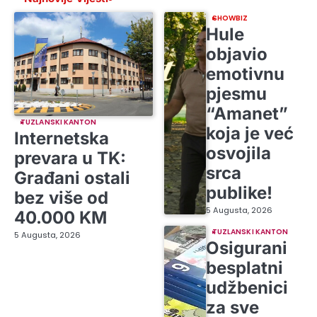
SHOWBIZ
Hule
objavio
emotivnu
pjesmu
“Amanet”
TUZLANSKI KANTON
koja je već
Internetska
osvojila
prevara u TK:
srca
Građani ostali
publike!
bez više od
5 Augusta, 2026
40.000 KM
TUZLANSKI KANTON
5 Augusta, 2026
Osigurani
besplatni
udžbenici
za sve