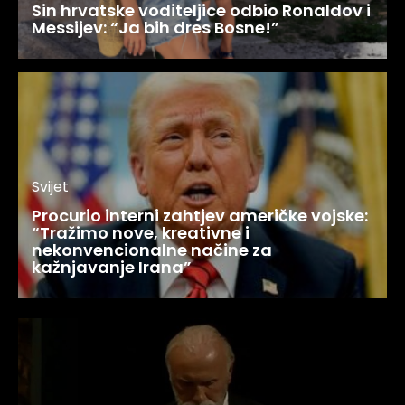
Sin hrvatske voditeljice odbio Ronaldov i
Messijev: “Ja bih dres Bosne!”
Svijet
Procurio interni zahtjev američke vojske:
“Tražimo nove, kreativne i
nekonvencionalne načine za
kažnjavanje Irana”