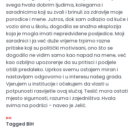
svega hvala dobrim ljudima, kolegama i
saradnicima koji su zvali i brinuli za zdravlje moje
porodice i mene. Jutros, dok sam odlazio od kuće i
vozio sina u školu, dogodila se snažna eksplozija
koja je mogla imati nepredviđene posljedice. Moji
saradnici i ja već duže vrijeme trpimo razne
pritiske koji su politički motivisani, ono što se
dogodilo ne vidim samo kao napad na mene, već
kao ozbiljno upozorenje da su pritisci i podjele
otišli predaleko. Uprkos svemu ostajem miran i
nastavljam odgovorno i u interesu našeg grada.
Vjerujem u institucije i očekujem da vlasti u
potpunosti rasvijetle ovaj slučaj. Teslić mora ostati
mjesto sigurnosti, razuma i zajedništva. Hvala
svima na podršci – naveo je Jelić.
BIH
Tagged
BiH