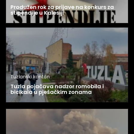
Produžen rok za prijave na konkurs za
stipendije u Kalesiji
Tuzlanski kanton
Tuzla pojačava nadzor romobila i
bicikala u pješačkim zonama