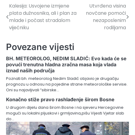
Kalesija: Usvojene izmjene
Utvrđena visina
Navigacija
plata dužnosnika, ali i plan za
novčane pomoći
članaka
mlade i počast stradalom
nezaposlenim
vijećniku
rodiljama
Povezane vijesti
BH. METEOROLOG, NEDIM SLADIĆ: Evo kada će se
povući trenutna hladna zračna masa koja vlada
iznad naših područja
Poznati bh. meteorolog Nedim Sladić objavio je drugačiju
prognozu u odnosu na pojedine strane meteorološke servise.
Oni su najavljivali “sibirske…
Konačno stiže pravo rashlađenje širom Bosne
U drugom dijelu dana širom Bosne i na sjeveru Hercegovine
mogući su lokalni pljuskovi i grmljavina,pišu Vijesti Vjetar slab
do…