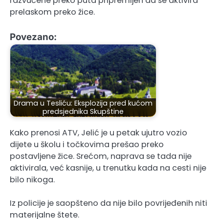
razvučene preko puta pripremljen da se aktivira
prelaskom preko žice.
Povezano:
Drama u Tesliću: Eksplozija pred kućom
predsjednika Skupštine
Kako prenosi ATV, Jelić je u petak ujutro vozio
dijete u školu i točkovima prešao preko
postavljene žice. Srećom, naprava se tada nije
aktivirala, već kasnije, u trenutku kada na cesti nije
bilo nikoga.
Iz policije je saopšteno da nije bilo povrijeđenih niti
materijalne štete.