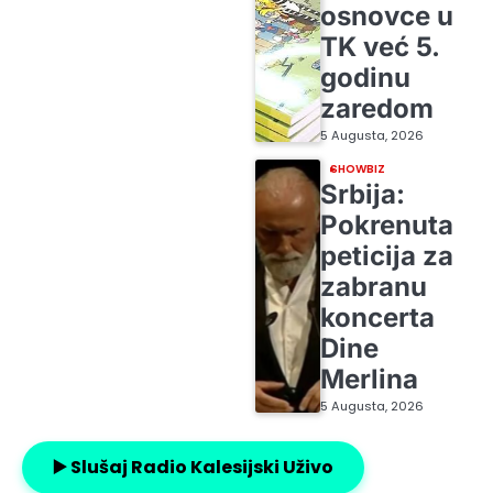
osnovce u
TK već 5.
godinu
zaredom
5 Augusta, 2026
SHOWBIZ
Srbija:
Pokrenuta
peticija za
zabranu
koncerta
Dine
Merlina
5 Augusta, 2026
▶️ Slušaj Radio Kalesijski Uživo