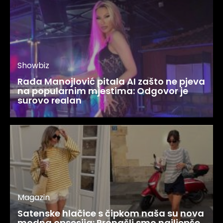
Showbiz
Rada Manojlović pitala AI zašto ne pjeva
na popularnim mjestima: Odgovor je
surovo realan
Magazin
Satenske hlačice s čipkom naša su nova
modna opsesija: Pronašli smo najljepše