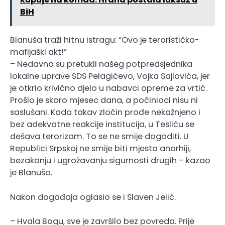
BiH
Blanuša traži hitnu istragu: “Ovo je terorističko-
mafijaški akt!”
– Nedavno su pretukli našeg potpredsjednika
lokalne uprave SDS Pelagićevo, Vojka Sajlovića, jer
je otkrio krivično djelo u nabavci opreme za vrtić.
Prošlo je skoro mjesec dana, a počinioci nisu ni
saslušani. Kada takav zločin prođe nekažnjeno i
bez adekvatne reakcije institucija, u Tesliću se
dešava terorizam. To se ne smije dogoditi. U
Republici Srpskoj ne smije biti mjesta anarhiji,
bezakonju i ugrožavanju sigurnosti drugih – kazao
je Blanuša.
Nakon događaja oglasio se i Slaven Jelić.
– Hvala Bogu, sve je završilo bez povreda. Prije