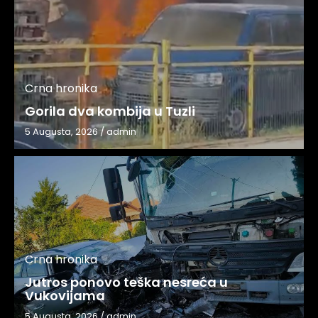
Crna hronika
Gorila dva kombija u Tuzli
5 Augusta, 2026
/
admin
Crna hronika
Jutros ponovo teška nesreća u
Vukovijama
5 Augusta, 2026
/
admin