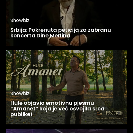
Showbiz
Srbija: Pokrenuta peticija za zabranu
koncerta Dine Merlina
Showbiz
Hule objavio emotivnu pjesmu
“Amanet” koja je već osvojila srca
publike!