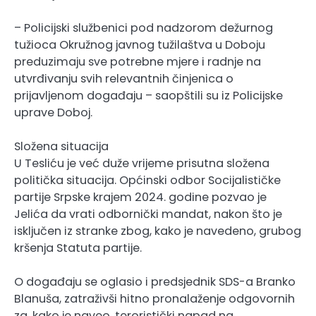
– Policijski službenici pod nadzorom dežurnog
tužioca Okružnog javnog tužilaštva u Doboju
preduzimaju sve potrebne mjere i radnje na
utvrđivanju svih relevantnih činjenica o
prijavljenom događaju – saopštili su iz Policijske
uprave Doboj.
Složena situacija
U Tesliću je već duže vrijeme prisutna složena
politička situacija. Općinski odbor Socijalističke
partije Srpske krajem 2024. godine pozvao je
Jelića da vrati odbornički mandat, nakon što je
isključen iz stranke zbog, kako je navedeno, grubog
kršenja Statuta partije.
O događaju se oglasio i predsjednik SDS-a Branko
Blanuša, zatraživši hitno pronalaženje odgovornih
za, kako je naveo, teroristički napad na