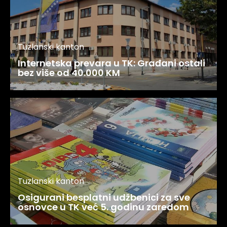
Tuzlanski kanton
Internetska prevara u TK: Građani ostali
bez više od 40.000 KM
Tuzlanski kanton
Osigurani besplatni udžbenici za sve
osnovce u TK već 5. godinu zaredom