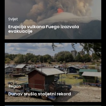
Svijet
Erupcija vulkana Fuego izazvala
evakuacije
Region
Dunav srušio stoljetni rekord