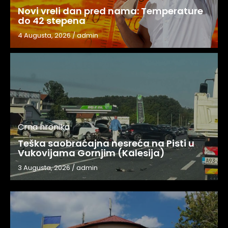
Novi vreli dan pred nama: Temperature
do 42 stepena
4 Augusta, 2026
/
admin
Crna hronika
Teška saobraćajna nesreća na Pisti u
Vukovijama Gornjim (Kalesija)
3 Augusta, 2026
/
admin