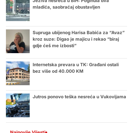
Jeziva nesreća u BiH: Poginula dva
mladića, saobraćaj obustavljen
Supruga ubijenog Harisa Babića za “Avaz”
kroz suze: Digao je majicu i rekao “biraj
gdje ćeš me izbosti”
Internetska prevara u TK: Građani ostali
bez više od 40.000 KM
Jutros ponovo teška nesreća u Vukovijama
Najnovije Vijesti