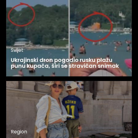
Svijet
Ukrajinski dron pogodio rusku plažu
punu kupača, širi se stravičan snimak
Region