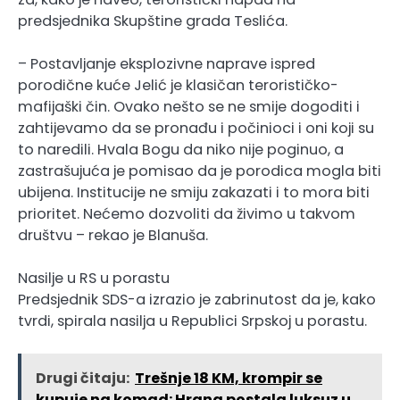
predsjednika Skupštine grada Teslića.
– Postavljanje eksplozivne naprave ispred
porodične kuće Jelić je klasičan terorističko-
mafijaški čin. Ovako nešto se ne smije dogoditi i
zahtijevamo da se pronađu i počinioci i oni koji su
to naredili. Hvala Bogu da niko nije poginuo, a
zastrašujuća je pomisao da je porodica mogla biti
ubijena. Institucije ne smiju zakazati i to mora biti
prioritet. Nećemo dozvoliti da živimo u takvom
društvu – rekao je Blanuša.
Nasilje u RS u porastu
Predsjednik SDS-a izrazio je zabrinutost da je, kako
tvrdi, spirala nasilja u Republici Srpskoj u porastu.
Drugi čitaju:
Trešnje 18 KM, krompir se
kupuje na komad: Hrana postala luksuz u