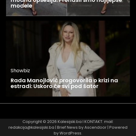
modele
Showbiz
Rada Manojlović progovorila o krizi na
estradi: Uskoro će svi pod šator
Najnovije
Najčitanije
Copyright © 2026
Kalesijski.ba
I KONTAKT: mail:
redakcija@kalesijski.ba | Brief News by
Ascendoor
| Powered
by
WordPress
.