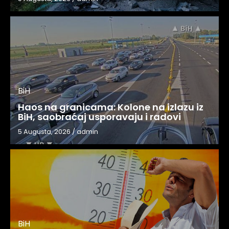
BiH
Haos na granicama: Kolone na izlazu iz
BiH, saobraćaj usporavaju i radovi
5 Augusta, 2026
/
admin
BiH