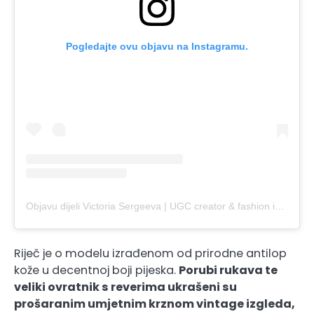
Pogledajte ovu objavu na Instagramu.
Objavu dijeli Victoria Sergeeva | UGC creator & fashion influencer (@victoriasrgv)
Riječ je o modelu izrađenom od prirodne antilop
kože u decentnoj boji pijeska.
Porubi rukava te
veliki ovratnik s reverima ukrašeni su
prošaranim umjetnim krznom vintage izgleda,