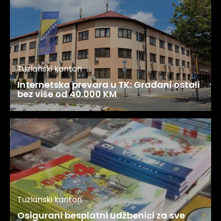
Tuzlanski kanton
Internetska prevara u TK: Građani ostali
bez više od 40.000 KM
Tuzlanski kanton
Osigurani besplatni udžbenici za sve