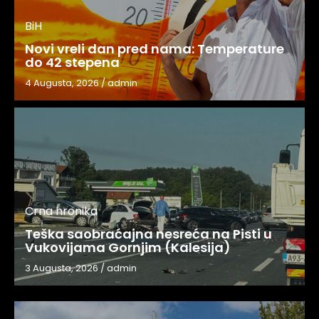
BiH
Novi vreli dan pred nama: Temperature
do 42 stepena
4 Augusta, 2026
/
admin
Crna hronika
Teška saobraćajna nesreća na Pisti u
Vukovijama Gornjim (Kalesija)
3 Augusta, 2026
/
admin