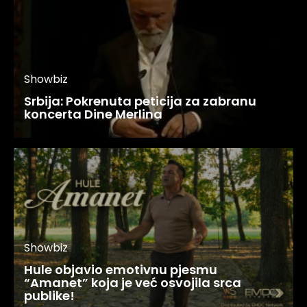
Showbiz
Srbija: Pokrenuta peticija za zabranu
koncerta Dine Merlina
Showbiz
Hule objavio emotivnu pjesmu
“Amanet” koja je već osvojila srca
publike!