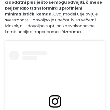
a dodatni plus je što se mogu odvojiti, čime se
blejzer lako transformira u profinjeni
minimalistički komad.
Ovaj model utjelovljuje
svestranost – dovoljno je upečatljiv za večernji
izlazak, ali i dovoljno suptilan za svakodnevne
kombinacije s trapericama i čizmama.