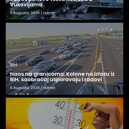
Vukovijama
5 Augusta, 2026
/
admin
BiH
Haos na granicama: Kolone na izlazu iz
BiH, saobraćaj usporavaju i radovi
5 Augusta, 2026
/
admin