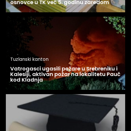
osnovce u TK već 5. godinu zaredom
Tuzlanski kanton
Vatrogasci ugasili požare u Srebreniku i
Kalesiji, aktivan požar na lokalitetu Pauč
kod Kladnja