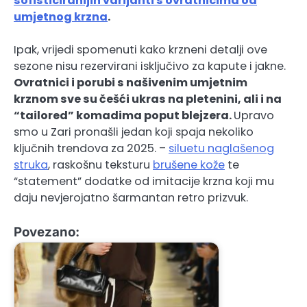
sofisticiranijih varijanti s ovratnicima od
umjetnog krzna
.
Ipak, vrijedi spomenuti kako krzneni detalji ove
sezone nisu rezervirani isključivo za kapute i jakne.
Ovratnici i porubi s našivenim umjetnim
krznom sve su češći ukras na pletenini, ali i na
“tailored” komadima poput blejzera.
Upravo
smo u Zari pronašli jedan koji spaja nekoliko
ključnih trendova za 2025. –
siluetu naglašenog
struka
, raskošnu teksturu
brušene kože
te
“statement” dodatke od imitacije krzna koji mu
daju nevjerojatno šarmantan retro prizvuk.
Povezano: