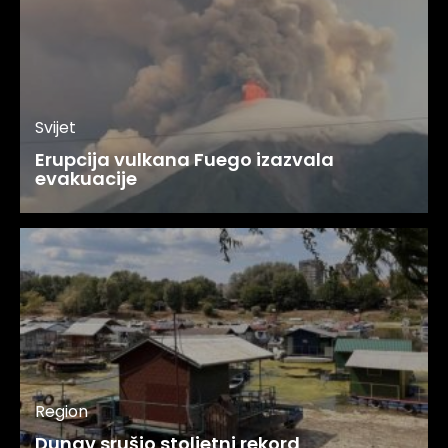
Svijet
Erupcija vulkana Fuego izazvala
evakuacije
Region
Dunav srušio stoljetni rekord