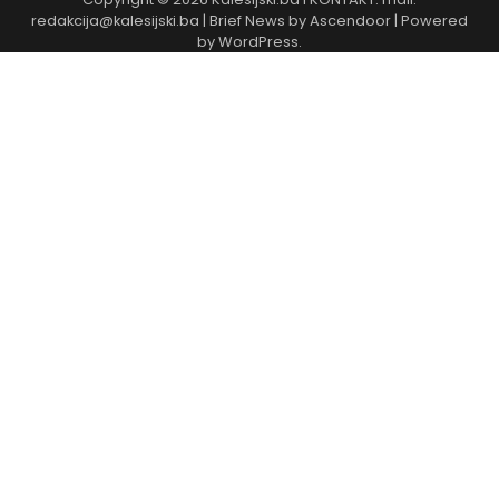
redakcija@kalesijski.ba | Brief News by
Ascendoor
| Powered
by
WordPress
.