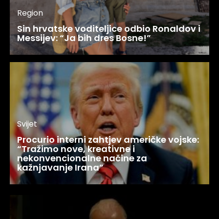
Region
Sin hrvatske voditeljice odbio Ronaldov i
Messijev: “Ja bih dres Bosne!”
Svijet
Procurio interni zahtjev američke vojske:
“Tražimo nove, kreativne i
nekonvencionalne načine za
kažnjavanje Irana”