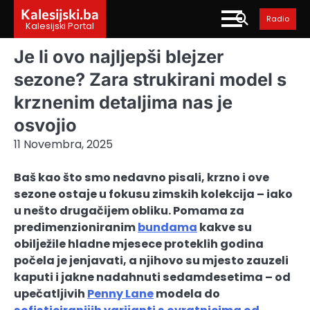
Skip
Kalesijski.ba
Radio
to
Kalesijski Portal
content
Je li ovo najljepši blejzer
sezone? Zara strukirani model s
krznenim detaljima nas je
osvojio
11 Novembra, 2025
Baš kao što smo nedavno pisali, krzno i ove
sezone ostaje u fokusu zimskih kolekcija – iako
u nešto drugačijem obliku. Pomama za
predimenzioniranim
bundama
kakve su
obilježile hladne mjesece proteklih godina
počela je jenjavati, a njihovo su mjesto zauzeli
kaputi i jakne nadahnuti sedamdesetima – od
upečatljivih
Penny Lane
modela do