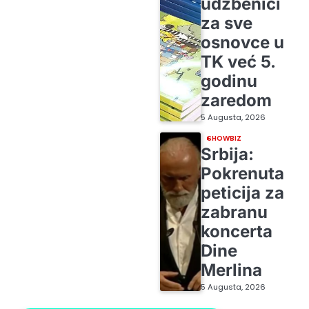
udžbenici
za sve
osnovce u
TK već 5.
godinu
zaredom
5 Augusta, 2026
SHOWBIZ
Srbija:
Pokrenuta
peticija za
zabranu
koncerta
Dine
Merlina
5 Augusta, 2026