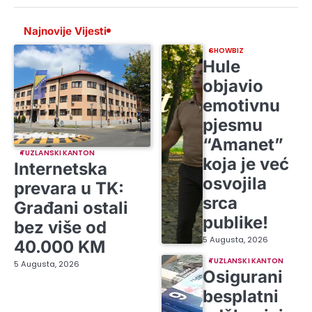
Najnovije Vijesti
SHOWBIZ
Hule
objavio
emotivnu
pjesmu
“Amanet”
TUZLANSKI KANTON
koja je već
Internetska
osvojila
prevara u TK:
srca
Građani ostali
publike!
bez više od
5 Augusta, 2026
40.000 KM
TUZLANSKI KANTON
5 Augusta, 2026
Osigurani
besplatni