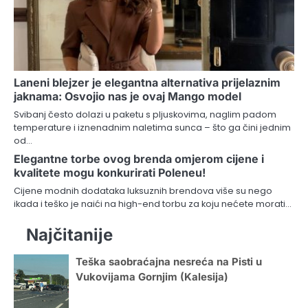
Laneni blejzer je elegantna alternativa prijelaznim
jaknama: Osvojio nas je ovaj Mango model
Svibanj često dolazi u paketu s pljuskovima, naglim padom
temperature i iznenadnim naletima sunca – što ga čini jednim
od…
Elegantne torbe ovog brenda omjerom cijene i
kvalitete mogu konkurirati Poleneu!
Cijene modnih dodataka luksuznih brendova više su nego
ikada i teško je naići na high-end torbu za koju nećete morati…
Najčitanije
Teška saobraćajna nesreća na Pisti u
Vukovijama Gornjim (Kalesija)