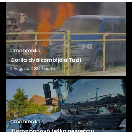
Crna hronika
Gorila dva kombija u Tuzli
5 Augusta, 2026
/
admin
Crna hronika
Jutros ponovo teška nesreća u