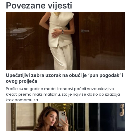
Povezane vijesti
Upečatljivi zebra uzorak na obući je ‘pun pogodak’ i
ovog proljeća
Prošle su se godine modni trendovi počeli nezaustavljivo
kretati prema maksimalizmu, što je najviše došlo do izražaja
kroz pomamu za…