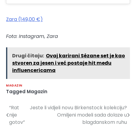
Zara (149,00 €)
Foto: Instagram, Zara
Drugi čitaju:
Ovaj karirani Sézane set je kao
stvoren za jesen i već postaje hit među
influencericama
MAGAZIN
Tagged
Magazin
“Rat
Jeste li vidjeli novu Birkenstock kolekciju?
Navigacija
nije
Omiljeni modeli sada dolaze u
članaka
gotov”
blagdanskom ruhu