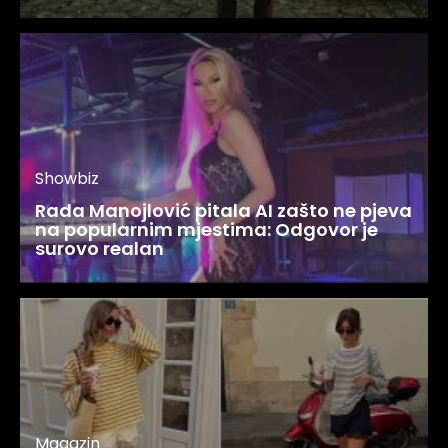
Showbiz
Rada Manojlović pitala AI zašto ne pjeva
na popularnim mjestima: Odgovor je
surovo realan
Magazin