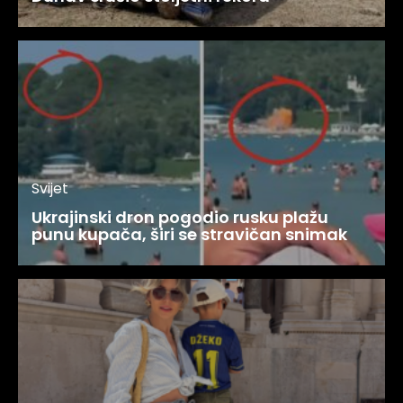
Svijet
Ukrajinski dron pogodio rusku plažu
punu kupača, širi se stravičan snimak