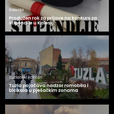
Kalesija
Produžen rok za prijave na konkurs za
stipendije u Kalesiji
Tuzlanski kanton
Tuzla pojačava nadzor romobila i
bicikala u pješačkim zonama