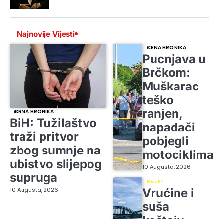
Najnovije Vijesti
CRNA HRONIKA
Pucnjava u
Brčkom:
Muškarac
teško
ranjen,
CRNA HRONIKA
BiH: Tužilaštvo
napadači
traži pritvor
pobjegli
zbog sumnje na
motociklima
ubistvo slijepog
10 Augusta, 2026
supruga
SVIJET
10 Augusta, 2026
Vrućine i
suša