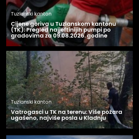
Tuzlanski kanton
Cijene goriva u Tuzlanskom kantonu
(TK): Pregled najjeftinijih pumpi po
gradovima za 09.08.2026. godine
Tuzlanski kanton
Vatrogasci u TK na terenu: Više požara
ugašeno, najviše posla u Kladnju