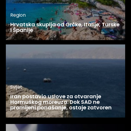
Region
Hrvatska skuplja od Grčke, Italije, Turske
i Španije
Svijet
Iran postavio uslove za otvaranje
Hormuškog moreuza: Dok SAD ne
promijeni ponašanje, ostaje zatvoren