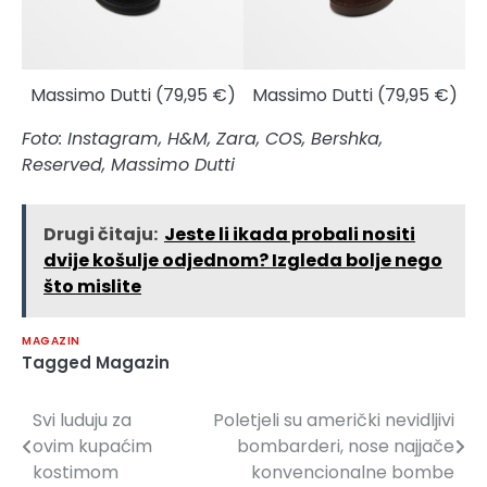
Massimo Dutti (79,95 €)
Massimo Dutti (79,95 €)
Foto: Instagram, H&M, Zara, COS, Bershka,
Reserved, Massimo Dutti
Drugi čitaju:
Jeste li ikada probali nositi
dvije košulje odjednom? Izgleda bolje nego
što mislite
MAGAZIN
Tagged
Magazin
Svi luduju za
Poletjeli su američki nevidljivi
Navigacija
ovim kupaćim
bombarderi, nose najjače
članaka
kostimom
konvencionalne bombe