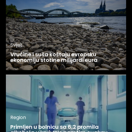
Svijet
Vrućine i suša koštaju evropsku
ekonomiju stotine milijardi eura
Region
Primljen u bolnicu sa 6,2 promila