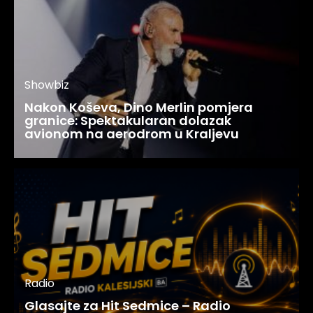
Showbiz
Nakon Koševa, Dino Merlin pomjera
granice: Spektakularan dolazak
avionom na aerodrom u Kraljevu
Radio
Glasajte za Hit Sedmice – Radio