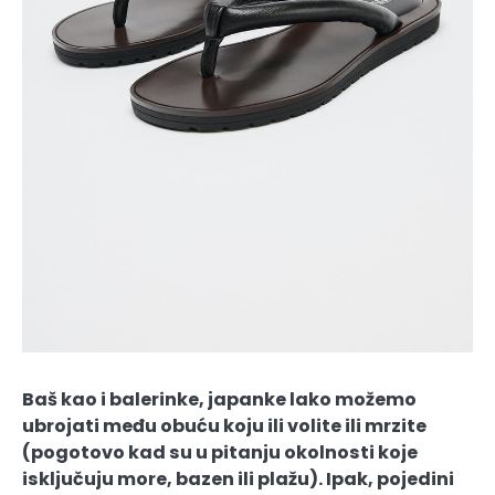
Baš kao i balerinke, japanke lako možemo
ubrojati među obuću koju ili volite ili mrzite
(pogotovo kad su u pitanju okolnosti koje
isključuju more, bazen ili plažu). Ipak, pojedini