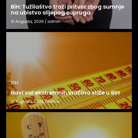
BiH: Tužilaštvo traži pritvor zbog sumnje
na ubistvo slijepog supruga
10 Augusta, 2026
/
admin
BiH
Novi val ekstremnih vrućina stiže u BiH
10 Augusta, 2026
/
admin