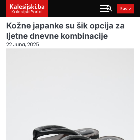
Skip
Kalesijski.ba
Radio
to
Kalesijski Portal
content
Kožne japanke su šik opcija za
ljetne dnevne kombinacije
22 Juna, 2025