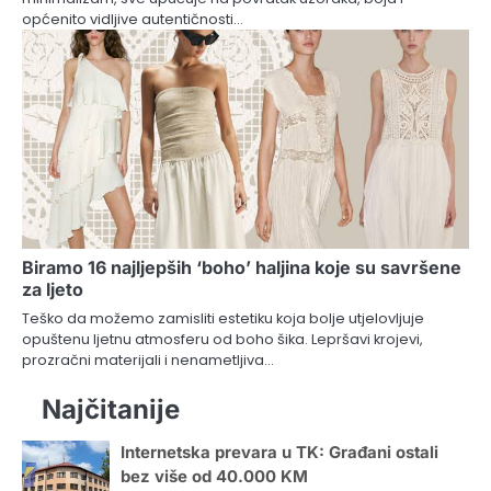
općenito vidljive autentičnosti…
Biramo 16 najljepših ‘boho’ haljina koje su savršene
za ljeto
Teško da možemo zamisliti estetiku koja bolje utjelovljuje
opuštenu ljetnu atmosferu od boho šika. Lepršavi krojevi,
prozračni materijali i nenametljiva…
Najčitanije
Internetska prevara u TK: Građani ostali
bez više od 40.000 KM