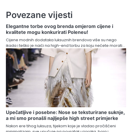
Povezane vijesti
Elegantne torbe ovog brenda omjerom cijene i
kvalitete mogu konkurirati Poleneu!
Cijene modnih dodataka luksuznih brendova više su nego
ikada i teško je naići na high-end torbu za koju nećete morati…
Upečatljive i posebne: Nose se teksturirane suknje,
a mi smo pronašli najljepše high street primjerke
Nakon ere tihog luksuza, tijekom koje je vladao pročišćeni
minimalizam, sve upućuje na povratak uzoraka, boja i