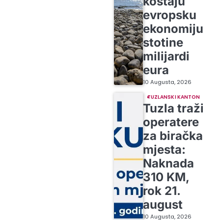
koštaju
evropsku
ekonomiju
stotine
milijardi
eura
10 Augusta, 2026
TUZLANSKI KANTON
Tuzla traži
operatere
za biračka
mjesta:
Naknada
310 KM,
rok 21.
august
10 Augusta, 2026