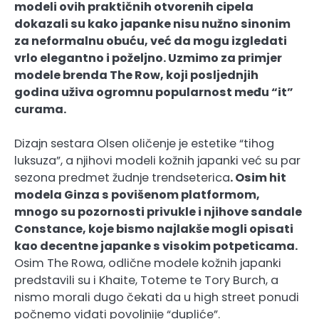
modeli ovih praktičnih otvorenih cipela
dokazali su kako japanke nisu nužno sinonim
za neformalnu obuću, već da mogu izgledati
vrlo elegantno i poželjno. Uzmimo za primjer
modele brenda The Row, koji posljednjih
godina uživa ogromnu popularnost među “it”
curama.
Dizajn sestara Olsen oličenje je estetike “tihog
luksuza”, a njihovi modeli kožnih japanki već su par
sezona predmet žudnje trendseterica
. Osim hit
modela Ginza s povišenom platformom,
mnogo su pozornosti privukle i njihove sandale
Constance, koje bismo najlakše mogli opisati
kao decentne japanke s visokim potpeticama.
Osim The Rowa, odlične modele kožnih japanki
predstavili su i Khaite, Toteme te Tory Burch, a
nismo morali dugo čekati da u high street ponudi
počnemo viđati povoljnije “dupliće”.