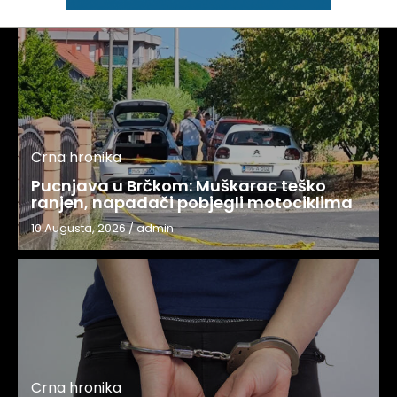
Crna hronika
Pucnjava u Brčkom: Muškarac teško
ranjen, napadači pobjegli motociklima
10 Augusta, 2026
/
admin
Crna hronika