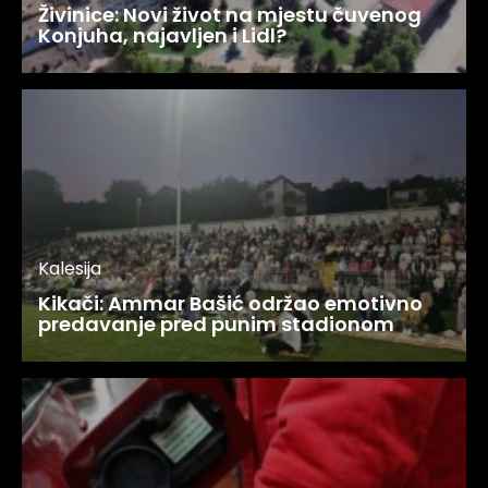
Živinice: Novi život na mjestu čuvenog
Konjuha, najavljen i Lidl?
Kalesija
Kikači: Ammar Bašić održao emotivno
predavanje pred punim stadionom