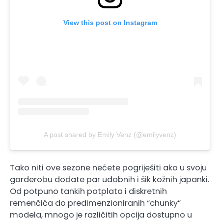
View this post on Instagram
A post shared by Emily Venz (@emilyvenz)
Tako niti ove sezone nećete pogriješiti ako u svoju
garderobu dodate par udobnih i šik kožnih japanki.
Od potpuno tankih potplata i diskretnih
remenčića do predimenzioniranih “chunky”
modela, mnogo je različitih opcija dostupno u