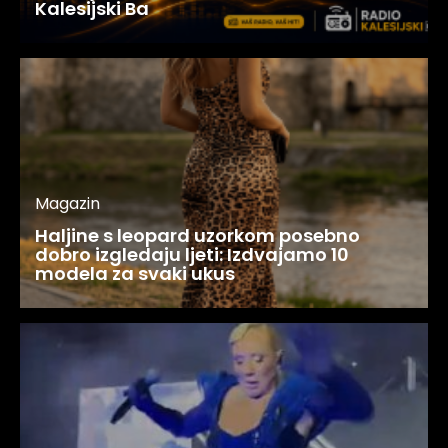
Kalesijski Ba
Magazin
Haljine s leopard uzorkom posebno
dobro izgledaju ljeti: Izdvajamo 10
modela za svaki ukus