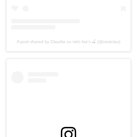
A post shared by Claudia ou nɐlɔ ʇsǝ’ɔ 🍒 (@cestclau)