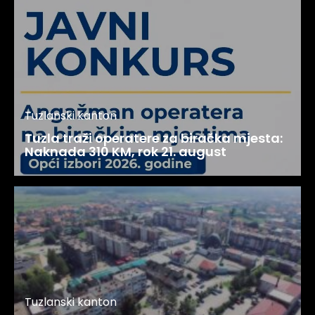
Tuzlanski kanton
Tuzla traži operatere za biračka mjesta:
Naknada 310 KM, rok 21. august
Tuzlanski kanton