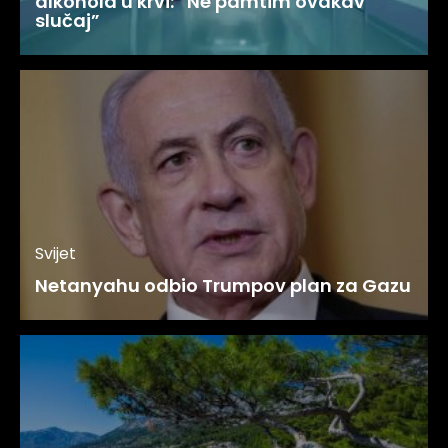
alkohola u krvi: “Ne pamtim ovakav
slučaj”
Svijet
Netanyahu odbio Trumpov plan za Gazu