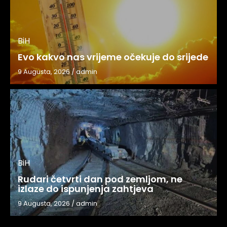
BiH
Evo kakvo nas vrijeme očekuje do srijede
9 Augusta, 2026
/
admin
BiH
Rudari četvrti dan pod zemljom, ne
izlaze do ispunjenja zahtjeva
9 Augusta, 2026
/
admin