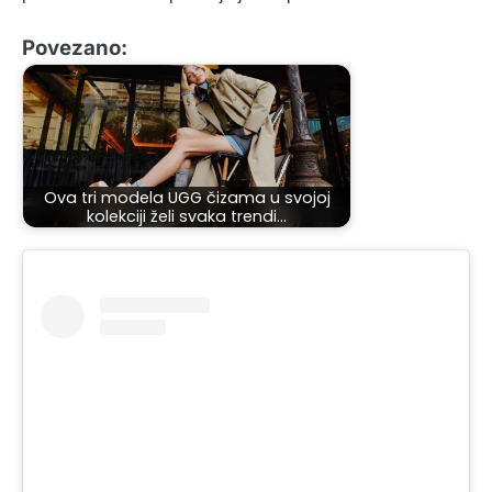
Povezano:
Ova tri modela UGG čizama u svojoj
kolekciji želi svaka trendi…