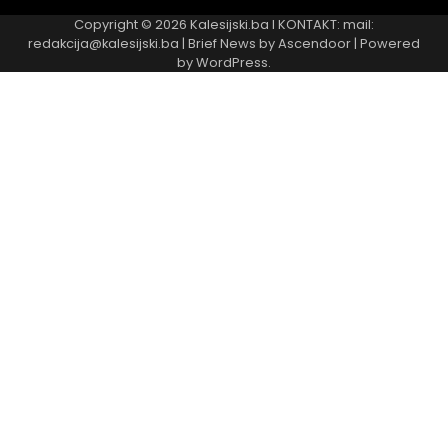
Copyright © 2026
Kalesijski.ba
I KONTAKT: mail:
redakcija@kalesijski.ba | Brief News by
Ascendoor
| Powered
by
WordPress
.