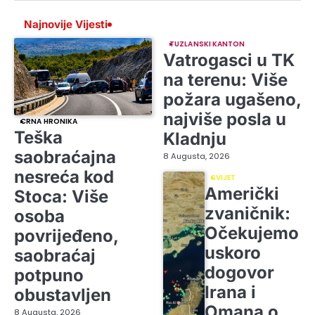
Najnovije Vijesti
TUZLANSKI KANTON
Vatrogasci u TK
na terenu: Više
požara ugašeno,
najviše posla u
CRNA HRONIKA
Teška
Kladnju
saobraćajna
8 Augusta, 2026
nesreća kod
SVIJET
Američki
Stoca: Više
zvaničnik:
osoba
Očekujemo
povrijeđeno,
uskoro
saobraćaj
dogovor
potpuno
Irana i
obustavljen
Omana o
8 Augusta, 2026