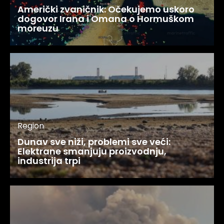
Američki zvaničnik: Očekujemo uskoro
dogovor Irana i Omana o Hormuškom
moreuzu
Region
Dunav sve niži, problemi sve veći:
Elektrane smanjuju proizvodnju,
industrija trpi