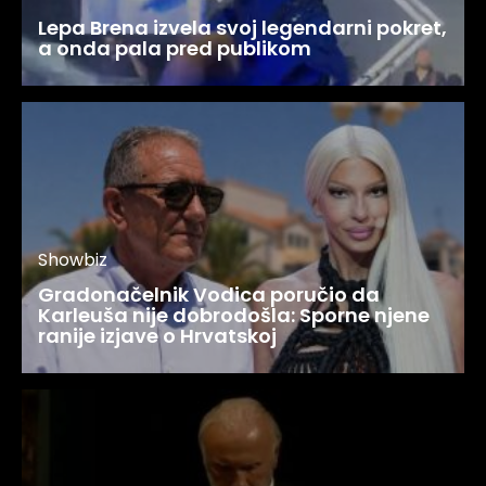
Lepa Brena izvela svoj legendarni pokret,
a onda pala pred publikom
Showbiz
Gradonačelnik Vodica poručio da
Karleuša nije dobrodošla: Sporne njene
ranije izjave o Hrvatskoj