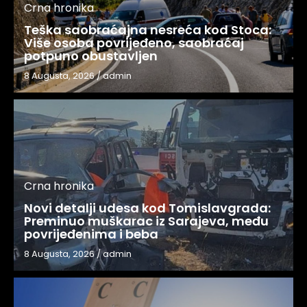
Crna hronika
Teška saobraćajna nesreća kod Stoca:
Više osoba povrijeđeno, saobraćaj
potpuno obustavljen
8 Augusta, 2026
/
admin
Crna hronika
Novi detalji udesa kod Tomislavgrada:
Preminuo muškarac iz Sarajeva, među
povrijeđenima i beba
8 Augusta, 2026
/
admin