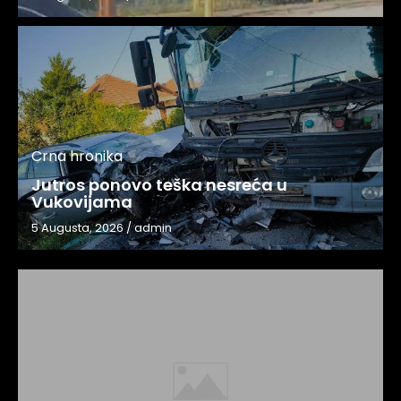
Crna hronika
Jutros ponovo teška nesreća u
Vukovijama
5 Augusta, 2026
/
admin