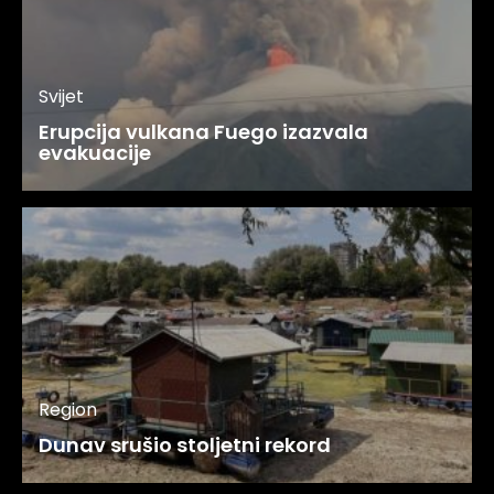
Svijet
Erupcija vulkana Fuego izazvala
evakuacije
Region
Dunav srušio stoljetni rekord