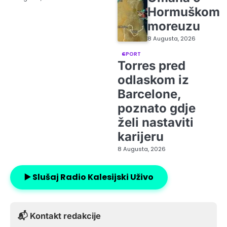
Hormuškom
moreuzu
8 Augusta, 2026
SPORT
Torres pred
odlaskom iz
Barcelone,
poznato gdje
želi nastaviti
karijeru
8 Augusta, 2026
▶️ Slušaj Radio Kalesijski Uživo
📬 Kontakt redakcije