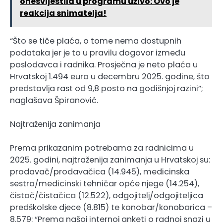
onesvijestila u programu uživo: Ovo je
reakcija snimatelja!
“Što se tiče plaća, o tome nema dostupnih
podataka jer je to u pravilu dogovor između
poslodavca i radnika. Prosječna je neto plaća u
Hrvatskoj 1.494 eura u decembru 2025. godine, što
predstavlja rast od 9,8 posto na godišnjoj razini”;
naglašava Špiranović.
Najtraženija zanimanja
Prema prikazanim potrebama za radnicima u
2025. godini, najtraženija zanimanja u Hrvatskoj su:
prodavač/prodavačica (14.945), medicinska
sestra/medicinski tehničar opće njege (14.254),
čistač/čistačica (12.522), odgojitelj/odgojiteljica
predškolske djece (8.815) te konobar/konobarica –
8.579: “Prema našoj internoj anketi o radnoj snazi u