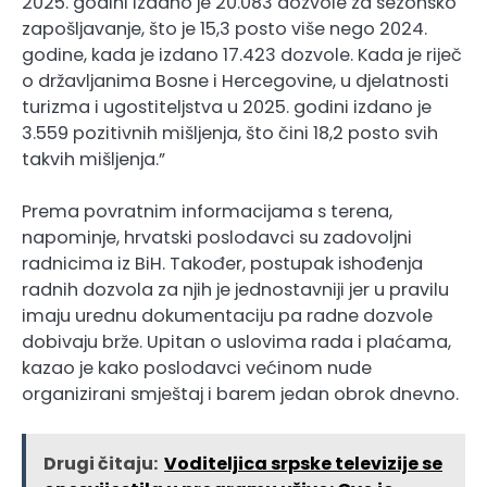
2025. godini izdano je 20.083 dozvole za sezonsko
zapošljavanje, što je 15,3 posto više nego 2024.
godine, kada je izdano 17.423 dozvole. Kada je riječ
o državljanima Bosne i Hercegovine, u djelatnosti
turizma i ugostiteljstva u 2025. godini izdano je
3.559 pozitivnih mišljenja, što čini 18,2 posto svih
takvih mišljenja.”
Prema povratnim informacijama s terena,
napominje, hrvatski poslodavci su zadovoljni
radnicima iz BiH. Također, postupak ishođenja
radnih dozvola za njih je jednostavniji jer u pravilu
imaju urednu dokumentaciju pa radne dozvole
dobivaju brže. Upitan o uslovima rada i plaćama,
kazao je kako poslodavci većinom nude
organizirani smještaj i barem jedan obrok dnevno.
Drugi čitaju:
Voditeljica srpske televizije se