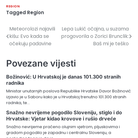
REGION
Tagged
Region
Meteorolozi najavili
Lepa Lukić očajna, u suzama
Navigacija
kišu: Evo kada se
progovorila o Zorici Brunclik:
članaka
očekuju padavine
Baš mi je teško
Povezane vijesti
Božinović: U Hrvatskoj je danas 101.300 stranih
radnika
Ministar unutarnjih poslova Republike Hrvatske Davor Božinović
izjavio je u Saboru kako je u Hrvatskoj trenutno 101.300 stranih
radnika, te…
Snažno nevrijeme pogodilo Sloveniju, stiglo i do
Hrvatske: Vjetar kidao krovove i rušio drveće
Snažno nevrijeme praćeno olujnim vjetrom, pljuskovima i
gradom pogodilo je zapadnu i centralnu Sloveniju, a