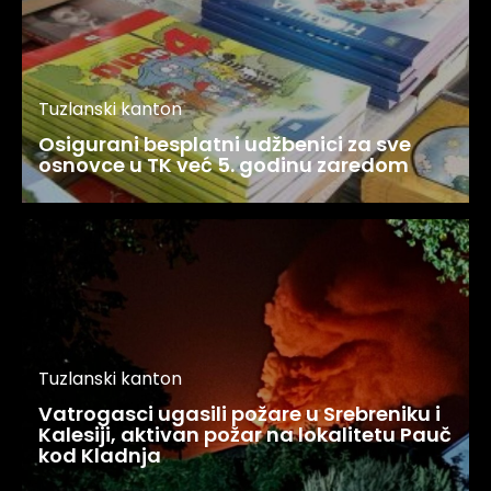
Tuzlanski kanton
Osigurani besplatni udžbenici za sve
osnovce u TK već 5. godinu zaredom
Tuzlanski kanton
Vatrogasci ugasili požare u Srebreniku i
Kalesiji, aktivan požar na lokalitetu Pauč
kod Kladnja