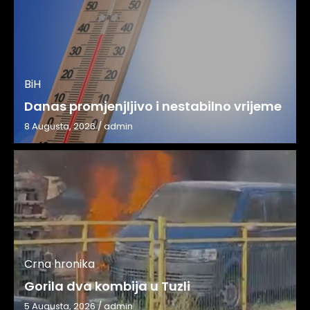
BiH
Danas promjenjljivo i nestabilno vrijeme
8 Augusta, 2026
/
admin
Crna hronika
Gorila dva kombija u Tuzli
5 Augusta, 2026
/
admin