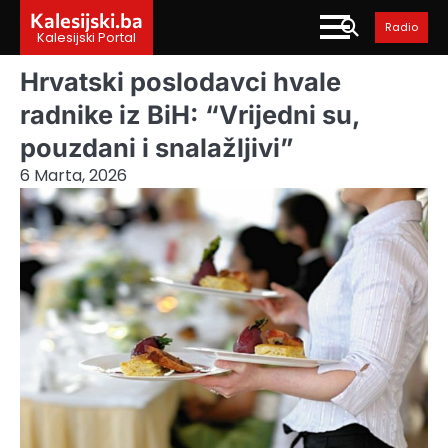
Skip
Kalesijski.ba
Radio
to
Kalesijski Portal
content
Hrvatski poslodavci hvale
radnike iz BiH: “Vrijedni su,
pouzdani i snalažljivi”
6 Marta, 2026