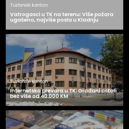
Tuzlanski kanton
Vatrogasci u TK na terenu: Više požara
ugašeno, najviše posla u Kladnju
Tuzlanski kanton
Internetska prevara u TK: Građani ostali
bez više od 40.000 KM