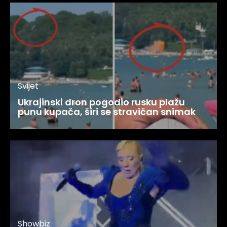
Svijet
Ukrajinski dron pogodio rusku plažu
punu kupača, širi se stravičan snimak
Showbiz