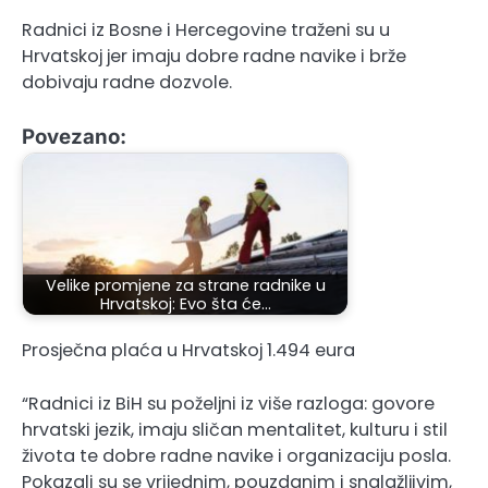
Radnici iz Bosne i Hercegovine traženi su u
Hrvatskoj jer imaju dobre radne navike i brže
dobivaju radne dozvole.
Povezano:
Velike promjene za strane radnike u
Hrvatskoj: Evo šta će…
Prosječna plaća u Hrvatskoj 1.494 eura
“Radnici iz BiH su poželjni iz više razloga: govore
hrvatski jezik, imaju sličan mentalitet, kulturu i stil
života te dobre radne navike i organizaciju posla.
Pokazali su se vrijednim, pouzdanim i snalažljivim,