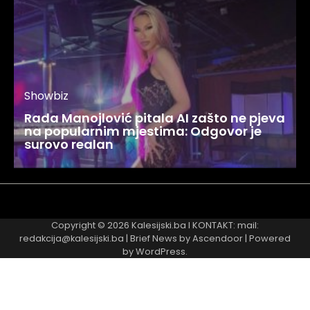
Showbiz
Rada Manojlović pitala AI zašto ne pjeva
na popularnim mjestima: Odgovor je
surovo realan
Najnovije
Najčitanije
Copyright © 2026
Kalesijski.ba
I KONTAKT: mail:
redakcija@kalesijski.ba | Brief News by
Ascendoor
| Powered
by
WordPress
.