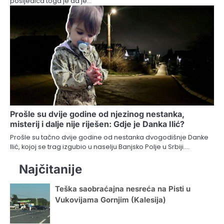
posljedica toga je da je…
Prošle su dvije godine od njezinog nestanka,
misterij i dalje nije riješen: Gdje je Danka Ilić?
Prošle su tačno dvije godine od nestanka dvogodišnje Danke
Ilić, kojoj se trag izgubio u naselju Banjsko Polje u Srbiji.…
Najčitanije
Teška saobraćajna nesreća na Pisti u
Vukovijama Gornjim (Kalesija)