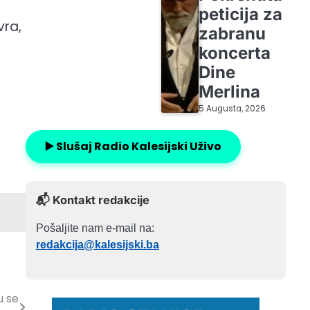
peticija za
vra,
zabranu
koncerta
Dine
Merlina
5 Augusta, 2026
▶️ Slušaj Radio Kalesijski Uživo
📬 Kontakt redakcije
Pošaljite nam e-mail na:
redakcija@kalesijski.ba
u se