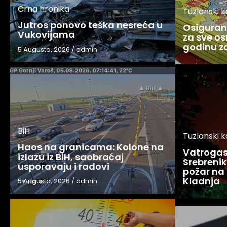
Crna hronika
Tuzlanski 
Jutros ponovo teška nesreća u
Osigurani
Vukovijama
za sve os
godinu 
5 Augusta, 2026
/
admin
BiH
Tuzlanski 
Haos na granicama: Kolone na
Vatrogasc
izlazu iz BiH, saobraćaj
Srebreniku
usporavaju i radovi
požar na 
Kladnja
5 Augusta, 2026
/
admin