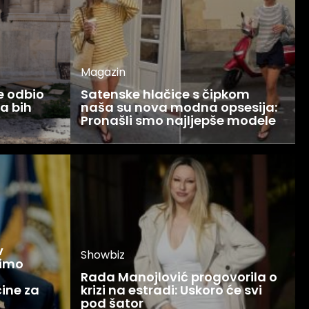
Magazin
ce odbio
Satenske hlačice s čipkom
Ja bih
naša su nova modna opsesija:
Pronašli smo najljepše modele
v
Showbiz
žimo
Rada Manojlović progovorila o
ine za
krizi na estradi: Uskoro će svi
pod šator