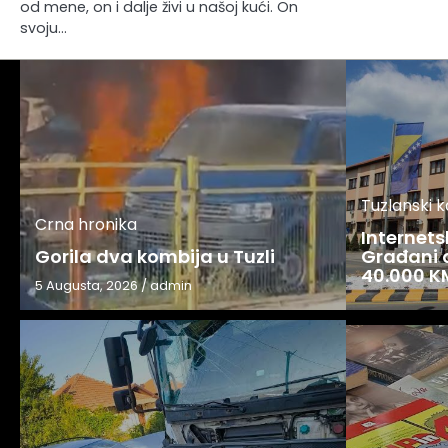
od mene, on i dalje živi u našoj kući. On
svoju…
Tuzlanski 
Crna hronika
Internets
Gorila dva kombija u Tuzli
Građani o
40.000 K
5 Augusta, 2026
/
admin