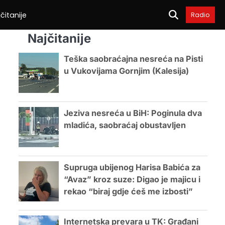
čitanije
Radio
Najčitanije
Teška saobraćajna nesreća na Pisti
u Vukovijama Gornjim (Kalesija)
Jeziva nesreća u BiH: Poginula dva
mladića, saobraćaj obustavljen
Supruga ubijenog Harisa Babića za
“Avaz” kroz suze: Digao je majicu i
rekao “biraj gdje ćeš me izbosti”
Internetska prevara u TK: Građani