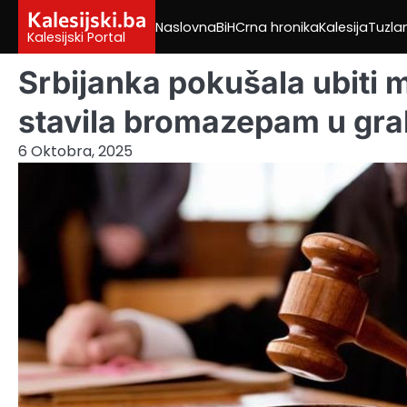
Skip
Kalesijski.ba
Naslovna
BiH
Crna hronika
Kalesija
Tuzla
to
Kalesijski Portal
content
Srbijanka pokušala ubiti 
stavila bromazepam u gra
6 Oktobra, 2025