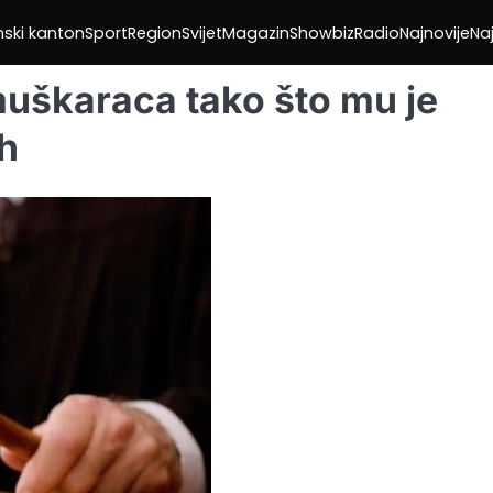
nski kanton
Sport
Region
Svijet
Magazin
Showbiz
Radio
Najnovije
Naj
muškaraca tako što mu je
h