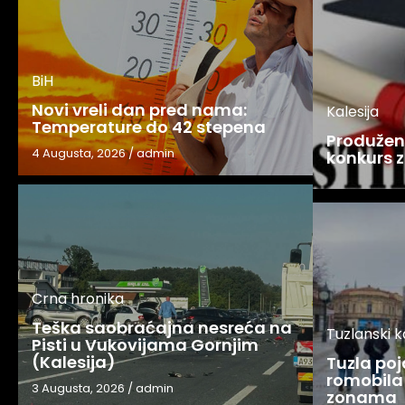
BiH
Novi vreli dan pred nama:
Kalesija
Temperature do 42 stepena
Produžen 
4 Augusta, 2026
/
admin
konkurs z
Crna hronika
Teška saobraćajna nesreća na
Tuzlanski 
Pisti u Vukovijama Gornjim
(Kalesija)
Tuzla po
romobila 
3 Augusta, 2026
/
admin
zonama