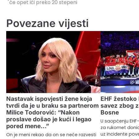
će opet ići preko 20 stepeni
članaka
Povezane vijesti
Nastavak ispovjesti žene koja
EHF žestoko 
tvrdi da je u braku sa partnerom
savez zbog z
Milice Todorović: “Nakon
Bosne
proslave došao je kući i legao
U saopćenju EHF-
pored mene…”
za rukomet donio
uz incidente po
On je meni rekao da on se neće razvesti