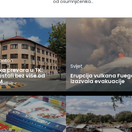
od osumnjičenika…
kanton
Svijet
ka prevara u TK:
stali bez više od
Erupcija vulkana Fueg
M
izazvala evakuacije