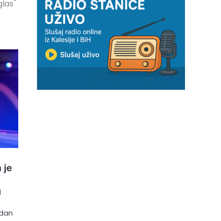
glas
 je
d
edan