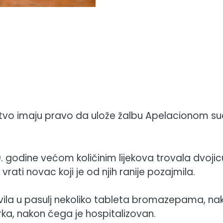
aštvo imaju pravo da ulože žalbu Apelacionom s
 godine većom količinim lijekova trovala dvojic
rati novac koji je od njih ranije pozajmila.
avila u pasulj nekoliko tableta bromazepama, na
rka, nakon čega je hospitalizovan.