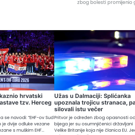
zbog bolesti promijenio 
kaznio hrvatski
Užas u Dalmaciji: Splićanka
astave tzv. Herceg
upoznala trojicu stranaca, pa
silovali istu večer
a se navodi: “EHF-ov Sud
Pritvor je određen zbog opasnosti o
 je dvije odluke vezane
bijega jer su osumnjičenici državljani
vezane s muškim EHF…
Velike Britanije koja nije članica EU. J