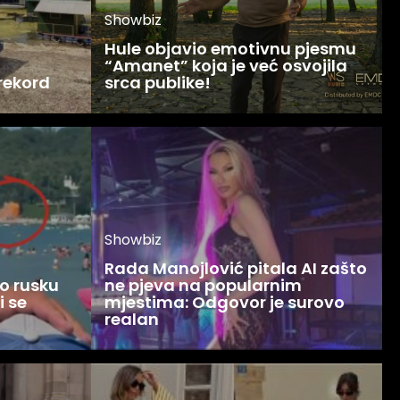
Showbiz
Hule objavio emotivnu pjesmu
“Amanet” koja je već osvojila
 rekord
srca publike!
Showbiz
Rada Manojlović pitala AI zašto
o rusku
ne pjeva na popularnim
i se
mjestima: Odgovor je surovo
realan