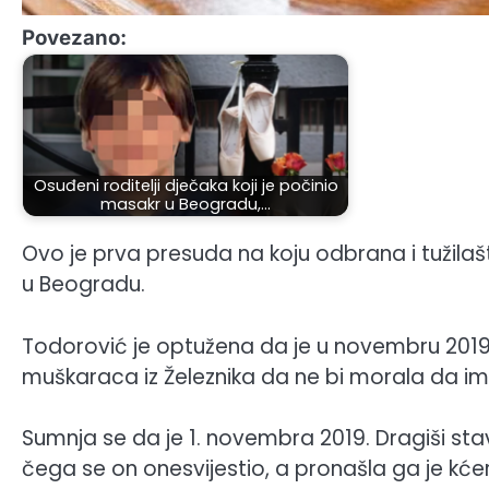
Povezano:
Osuđeni roditelji dječaka koji je počinio
masakr u Beogradu,…
Ovo je prva presuda na koju odbrana i tužil
u Beogradu.
Todorović je optužena da je u novembru 2019.
muškaraca iz Železnika da ne bi morala da im v
Sumnja se da je 1. novembra 2019. Dragiši st
čega se on onesvijestio, a pronašla ga je kće