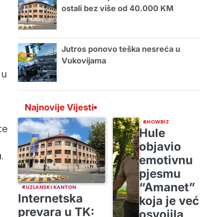
ostali bez više od 40.000 KM
Jutros ponovo teška nesreća u
Vukovijama
 u
Najnovije Vijesti
SHOWBIZ
te
Hule
objavio
.
emotivnu
pjesmu
“Amanet”
TUZLANSKI KANTON
Internetska
koja je već
prevara u TK:
osvojila