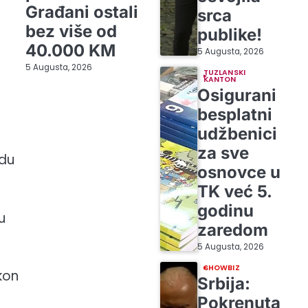
Građani ostali
srca
bez više od
publike!
40.000 KM
5 Augusta, 2026
5 Augusta, 2026
TUZLANSKI
KANTON
Osigurani
besplatni
udžbenici
za sve
udu
osnovce u
TK već 5.
godinu
u
zaredom
5 Augusta, 2026
SHOWBIZ
kon
Srbija:
Pokrenuta