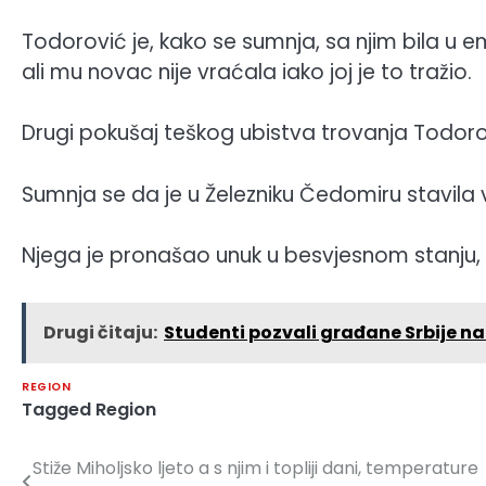
Todorović je, kako se sumnja, sa njim bila u e
ali mu novac nije vraćala iako joj je to tražio.
Drugi pokušaj teškog ubistva trovanja Todoro
Sumnja se da je u Železniku Čedomiru stavil
Njega je pronašao unuk u besvjesnom stanju, p
Drugi čitaju:
Studenti pozvali građane Srbije 
REGION
Tagged
Region
Stiže Miholjsko ljeto a s njim i topliji dani, temperature
Navigacija