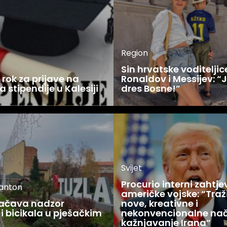
Region
Sin hrvatske voditelji
rok za prijave na
Ronaldov i Messijev: “
a stipendije u Kalesiji
dres Bosne!”
Svijet
Procurio interni zahtje
kanton
američke vojske: “Tra
jačava nadzor
nove, kreativne i
i bicikala u pješačkim
nekonvencionalne nač
kažnjavanje Irana”