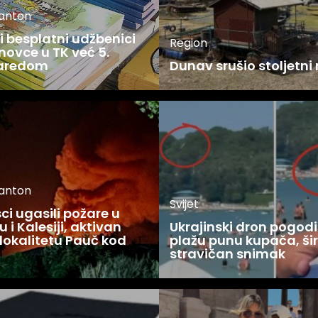
kanton
 besplatni udžbenici
Region
novce u TK već 5.
zaredom
Dunav srušio stoljetni
kanton
Svijet
i ugasili požare u
 i Kalesiji, aktivan
Ukrajinski dron pogodi
lokalitetu Pauč kod
plažu punu kupača, šir
stravičan snimak