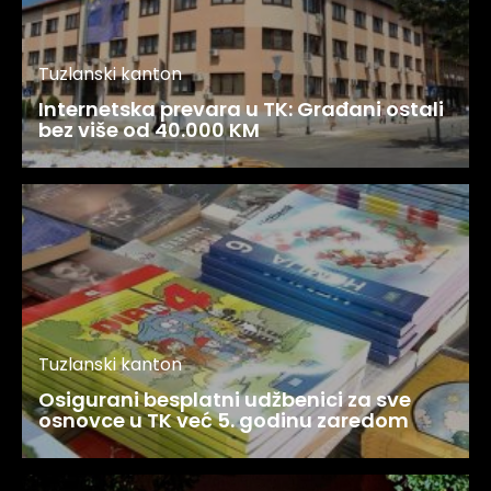
Tuzlanski kanton
Internetska prevara u TK: Građani ostali
bez više od 40.000 KM
Tuzlanski kanton
Osigurani besplatni udžbenici za sve
osnovce u TK već 5. godinu zaredom