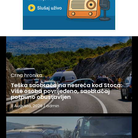
Crna hronika
Teška saobraćajna nesreća kod Stoca:
Više osoba povrijeđeno, saobraćaj
potpuno obustavljen
8 Augusta, 2026
/
admin