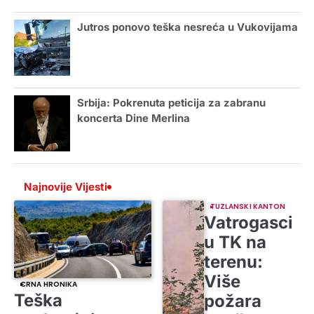
Jutros ponovo teška nesreća u Vukovijama
Srbija: Pokrenuta peticija za zabranu
koncerta Dine Merlina
Najnovije Vijesti
TUZLANSKI KANTON
Vatrogasci
u TK na
terenu:
Više
CRNA HRONIKA
Teška
požara