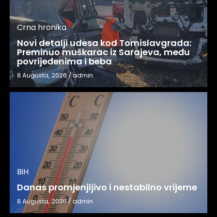
Crna hronika
Novi detalji udesa kod Tomislavgrada:
Preminuo muškarac iz Sarajeva, među
povrijeđenima i beba
8 Augusta, 2026
/
admin
BiH
Danas promjenjljivo i nestabilno vrijeme
8 Augusta, 2026
/
admin