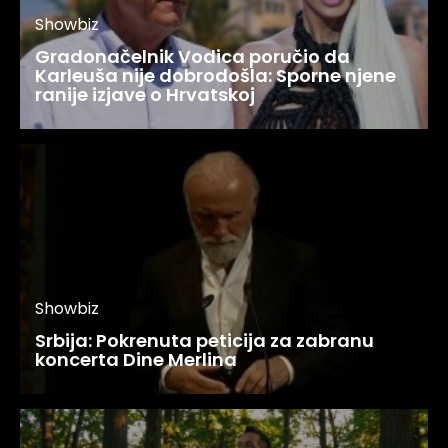
Showbiz
Gradonačelnik Vodica poručio da
Karleuša nije dobrodošla: Sporne njene
ranije izjave o Hrvatskoj
Showbiz
Srbija: Pokrenuta peticija za zabranu
koncerta Dine Merlina