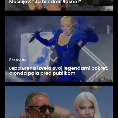
Messijev: “Ja bih dres Bosne!”
Showbiz
Lepa Brena izvela svoj legendarni pokret,
a onda pala pred publikom