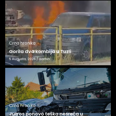
Crna hronika
Gorila dva kombija u Tuzli
5 Augusta, 2026
/
admin
Crna hronika
Jutros ponovo teška nesreća u