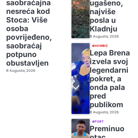
saobraćajna
ugašeno,
nesreća kod
najviše
Stoca: Više
posla u
osoba
Kladnju
povrijeđeno,
8 Augusta, 2026
saobraćaj
SHOWBIZ
Lepa Brena
potpuno
izvela svoj
obustavljen
legendarni
8 Augusta, 2026
pokret, a
onda pala
pred
publikom
8 Augusta, 2026
SPORT
Preminuo
otac