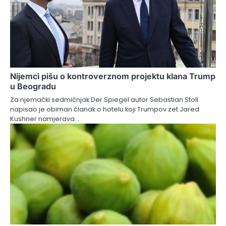
Nijemci pišu o kontroverznom projektu klana Trump
u Beogradu
Za njemački sedmičnjak Der Spiegel autor Sebastian Stoll
napisao je obiman članak o hotelu koji Trumpov zet Jared
Kushner namjerava…