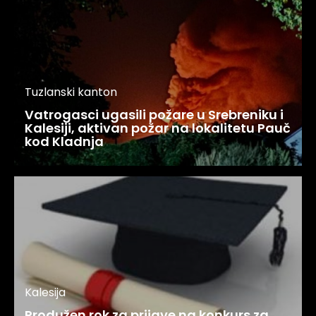
Tuzlanski kanton
Vatrogasci ugasili požare u Srebreniku i
Kalesiji, aktivan požar na lokalitetu Pauč
kod Kladnja
Kalesija
Produžen rok za prijave na konkurs za