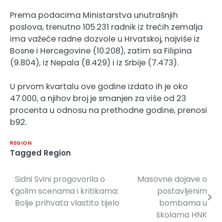
Prema podacima Ministarstva unutrašnjih
poslova, trenutno 105.231 radnik iz trećih zemalja
ima važeće radne dozvole u Hrvatskoj, najviše iz
Bosne i Hercegovine (10.208), zatim sa Filipina
(9.804), iz Nepala (8.429) i iz Srbije (7.473).
U prvom kvartalu ove godine izdato ih je oko
47.000, a njihov broj je smanjen za više od 23
procenta u odnosu na prethodne godine, prenosi
b92.
REGION
Tagged
Region
Sidni Svini progovorila o
Masovne dojave o
Navigacija
golim scenama i kritikama:
postavljenim
članaka
Bolje prihvata vlastito tijelo
bombama u
školama HNK