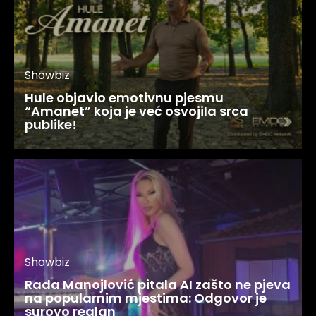
Showbiz
Hule objavio emotivnu pjesmu
“Amanet” koja je već osvojila srca
publike!
Showbiz
Rada Manojlović pitala AI zašto ne pjeva
na popularnim mjestima: Odgovor je
surovo realan