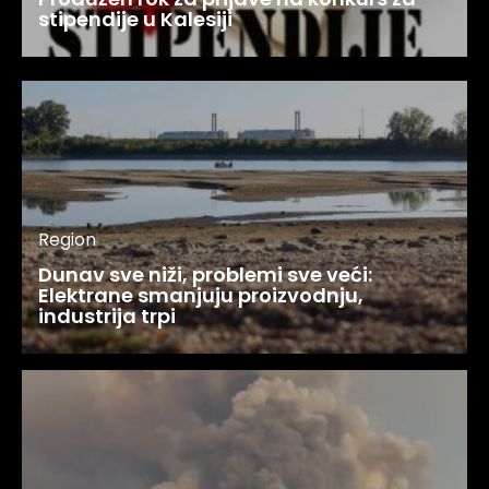
stipendije u Kalesiji
Region
Dunav sve niži, problemi sve veći:
Elektrane smanjuju proizvodnju,
industrija trpi