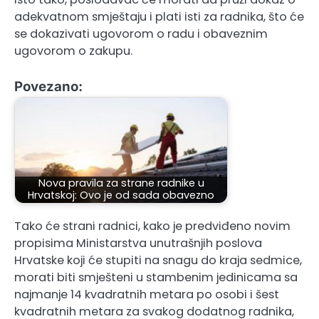
adekvatnom smještaju i plati isti za radnika, što će
se dokazivati ugovorom o radu i obaveznim
ugovorom o zakupu.
Povezano:
Nova pravila za strane radnike u
Hrvatskoj: Ovo je od sada obavezno
Tako će strani radnici, kako je predviđeno novim
propisima Ministarstva unutrašnjih poslova
Hrvatske koji će stupiti na snagu do kraja sedmice,
morati biti smješteni u stambenim jedinicama sa
najmanje 14 kvadratnih metara po osobi i šest
kvadratnih metara za svakog dodatnog radnika,