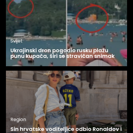
Svijet
Ukrajinski dron pogodio rusku plažu
punu kupača, širi se stravičan snimak
Region
Sin hrvatske voditeljice odbio Ronaldov i