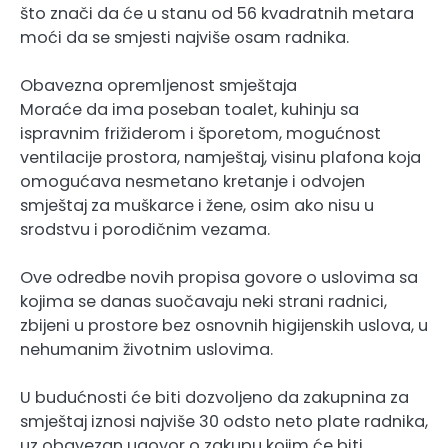
što znači da će u stanu od 56 kvadratnih metara
moći da se smjesti najviše osam radnika.
Obavezna opremljenost smještaja
Moraće da ima poseban toalet, kuhinju sa
ispravnim frižiderom i šporetom, mogućnost
ventilacije prostora, namještaj, visinu plafona koja
omogućava nesmetano kretanje i odvojen
smještaj za muškarce i žene, osim ako nisu u
srodstvu i porodičnim vezama.
Ove odredbe novih propisa govore o uslovima sa
kojima se danas suočavaju neki strani radnici,
zbijeni u prostore bez osnovnih higijenskih uslova, u
nehumanim životnim uslovima.
U budućnosti će biti dozvoljeno da zakupnina za
smještaj iznosi najviše 30 odsto neto plate radnika,
uz obavezan ugovor o zakupu kojim će biti