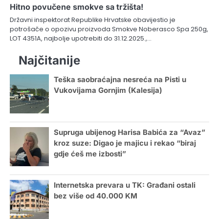
Hitno povučene smokve sa tržišta!
Državni inspektorat Republike Hrvatske obavijestio je
potrošače o opozivu proizvoda Smokve Noberasco Spa 250g,
LOT 4351A, najbolje upotrebiti do 31.12.2025.,…
Najčitanije
Teška saobraćajna nesreća na Pisti u
Vukovijama Gornjim (Kalesija)
Supruga ubijenog Harisa Babića za “Avaz”
kroz suze: Digao je majicu i rekao “biraj
gdje ćeš me izbosti”
Internetska prevara u TK: Građani ostali
bez više od 40.000 KM