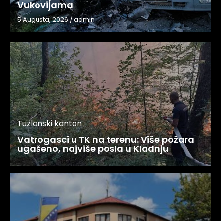
Vukovijama
5 Augusta, 2026
/
admin
Tuzlanski kanton
Vatrogasci u TK na terenu: Više požara
ugašeno, najviše posla u Kladnju