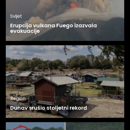
Svijet
Erupcija vulkana Fuego izazvala
evakuacije
Region
Dunav srušio stoljetni rekord