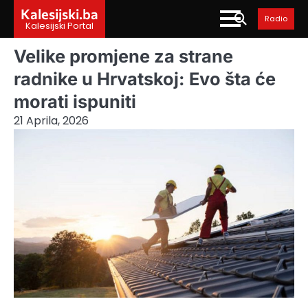
Skip
Kalesijski.ba
Radio
to
Kalesijski Portal
content
Velike promjene za strane
radnike u Hrvatskoj: Evo šta će
morati ispuniti
21 Aprila, 2026