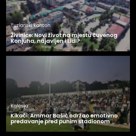
Tuzlanski kanton
Živinice: Novi život na mjestu čuvenog
Konjuha, najavljen i Lidl?
Kalesija
Kikači: Ammar Bašić održao emotivno
predavanje pred punim stadionom