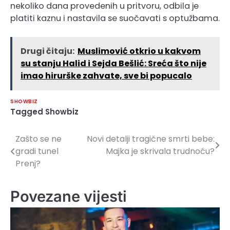
nekoliko dana provedenih u pritvoru, odbila je
platiti kaznu i nastavila se suočavati s optužbama.
Drugi čitaju:
Muslimović otkrio u kakvom
su stanju Halid i Sejda Bešlić: Sreća što nije
imao hirurške zahvate, sve bi popucalo
SHOWBIZ
Tagged
Showbiz
Zašto se ne
Novi detalji tragične smrti bebe:
Navigacija
gradi tunel
Majka je skrivala trudnoću?
članaka
Prenj?
Povezane vijesti