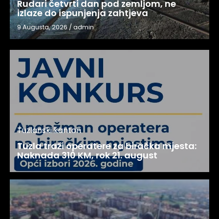
Rudari četvrti dan pod zemljom, ne
izlaze do ispunjenja zahtjeva
9 Augusta, 2026
/
admin
Tuzlanski kanton
Tuzla traži operatere za biračka mjesta:
Naknada 310 KM, rok 21. august