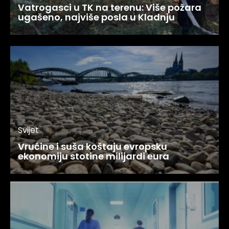
Vatrogasci u TK na terenu: Više požara
ugašeno, najviše posla u Kladnju
Svijet
Vrućine i suša koštaju evropsku
ekonomiju stotine milijardi eura