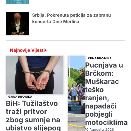
Srbija: Pokrenuta peticija za zabranu
koncerta Dine Merlina
Najnovije Vijesti
CRNA HRONIKA
Pucnjava u
Brčkom:
Muškarac
teško
ranjen,
CRNA HRONIKA
BiH: Tužilaštvo
napadači
traži pritvor
pobjegli
zbog sumnje na
motociklima
ubistvo slijepog
10 Augusta, 2026