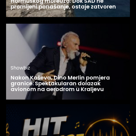
Hormuškog moreuza: Dok SAD ne
promijeni ponašanje, ostaje zatvoren
Showbiz
Nakon Koševa, Dino Merlin pomjera
granice: Spektakularan dolazak
avionom na aerodrom u Kraljevu