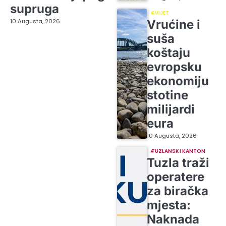
supruga
SVIJET
10 Augusta, 2026
Vrućine i
suša
koštaju
evropsku
ekonomiju
stotine
milijardi
eura
10 Augusta, 2026
TUZLANSKI KANTON
Tuzla traži
operatere
za biračka
mjesta:
Naknada