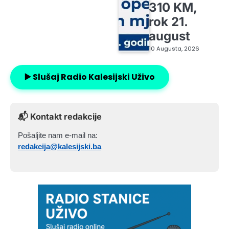
310 KM,
rok 21.
august
10 Augusta, 2026
▶️ Slušaj Radio Kalesijski Uživo
📬 Kontakt redakcije
Pošaljite nam e-mail na:
redakcija@kalesijski.ba