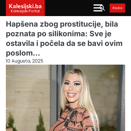
Skip
Kalesijski.ba
Radio
to
Kalesijski Portal
content
Hapšena zbog prostitucije, bila
poznata po silikonima: Sve je
ostavila i počela da se bavi ovim
poslom…
10 Augusta, 2025