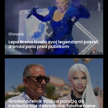
Showbiz
Lepa Brena izvela svoj legendarni pokret,
a onda pala pred publikom
Showbiz
Gradonačelnik Vodica poručio da
Karleuša nije dobrodošla: Sporne njene