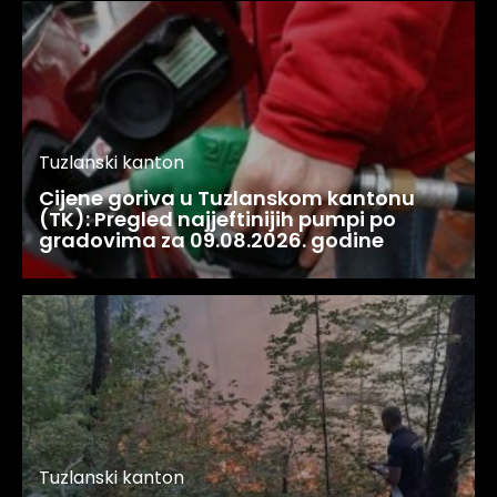
Tuzlanski kanton
Cijene goriva u Tuzlanskom kantonu
(TK): Pregled najjeftinijih pumpi po
gradovima za 09.08.2026. godine
Tuzlanski kanton