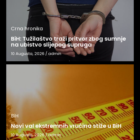
Crna hronika
BiH: Tužilaštvo traži pritvor zbog sumnje
na ubistvo slijepog supruga
10 Augusta, 2026
/
admin
BiH
Novi val ekstremnih vrućina stiže u BiH
10 Augusta, 2026
/
admin