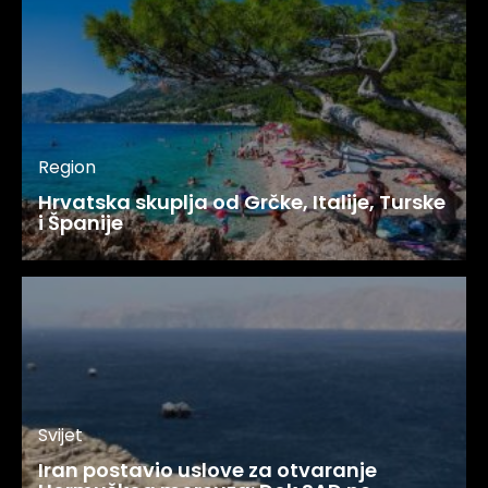
Region
Hrvatska skuplja od Grčke, Italije, Turske
i Španije
Svijet
Iran postavio uslove za otvaranje