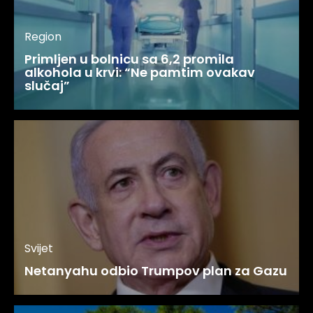
Region
Primljen u bolnicu sa 6,2 promila
alkohola u krvi: “Ne pamtim ovakav
slučaj”
Svijet
Netanyahu odbio Trumpov plan za Gazu