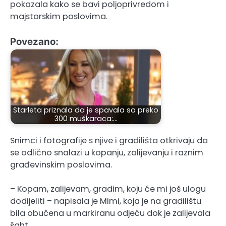
pokazala kako se bavi poljoprivredom i
majstorskim poslovima.
Povezano:
Starleta priznala da je spavala sa preko
300 muškaraca:…
Snimci i fotografije s njive i gradilišta otkrivaju da
se odlično snalazi u kopanju, zalijevanju i raznim
građevinskim poslovima.
– Kopam, zalijevam, gradim, koju će mi još ulogu
dodijeliti – napisala je Mimi, koja je na gradilištu
bila obučena u markiranu odjeću dok je zalijevala
šaht.