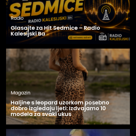
Radio
Glasajte za Hit Sedmice – Radio
Kalesijski Ba
Magazin
Haljine s leopard uzorkom posebno
dobro izgledaju ljeti: Izdvajamo 10
modela za svaki ukus