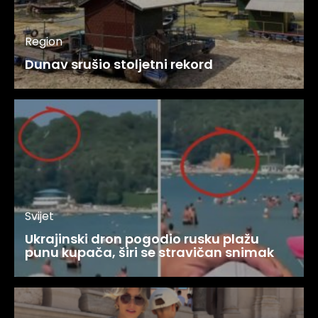
Region
Dunav srušio stoljetni rekord
Svijet
Ukrajinski dron pogodio rusku plažu
punu kupača, širi se stravičan snimak