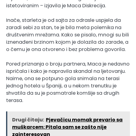
istetoviranim – izjavila je Maca Diskrecija.
Inače, starleta je od sajta za odrasle uspjela da
zaradi sebi za stan, te je bila meta polemika na
društvenim mrežama. Kako se pisalo, mnogi su bili
iznenađeni brzinom kojom je dolazila do zarade, a
o čemu je ona otvoreno i bez problema govorila.
Pored priznanja o broju partnera, Maca je nedavno
ispričala i kako je napravila skandal na ljetovanju.
Naime, ona se potpuno gola snimala na terasi
jednog hotela u Španiji, a u nekom trenutku je
shvatila da su je posmatrale komšije sa drugih
terasa.
Drugi čitaju:
Pjevačicu momak prevario sa
muškarcem: Pitala sam se zašto nije
zainteresovan