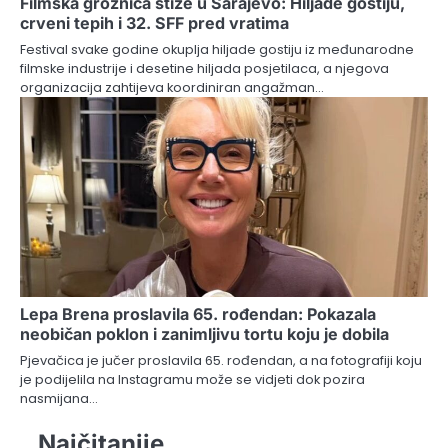
Filmska groznica stiže u Sarajevo: Hiljade gostiju,
crveni tepih i 32. SFF pred vratima
Festival svake godine okuplja hiljade gostiju iz međunarodne
filmske industrije i desetine hiljada posjetilaca, a njegova
organizacija zahtijeva koordiniran angažman…
Lepa Brena proslavila 65. rođendan: Pokazala
neobičan poklon i zanimljivu tortu koju je dobila
Pjevačica je jučer proslavila 65. rođendan, a na fotografiji koju
je podijelila na Instagramu može se vidjeti dok pozira
nasmijana…
Najčitanije