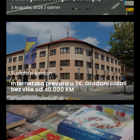
3 Augusta, 2026
/
admin
Tuzlanski kanton
Internetska prevara u TK: Građani ostali
bez više od 40.000 KM