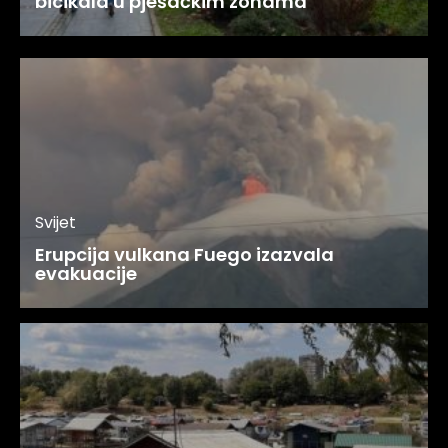
bicikala u pješačkim zonama
Svijet
Erupcija vulkana Fuego izazvala
evakuacije