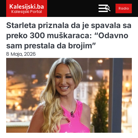
Skip
Kalesijski.ba
Radio
to
Kalesijski Portal
content
Starleta priznala da je spavala sa
preko 300 muškaraca: “Odavno
sam prestala da brojim”
8 Maja, 2026