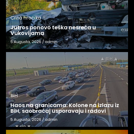
Crna hronika
Jutros ponovo teška nesreća u
Vukovijama
5 Augusta, 2026
/
admin
BiH
Haos na granicama: Kolone na izlazu iz
BiH, saobraćaj usporavaju i radovi
5 Augusta, 2026
/
admin