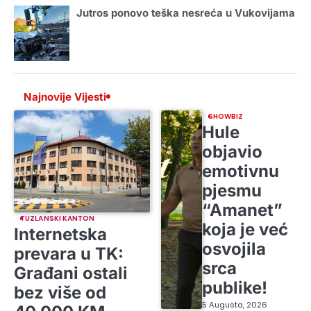
Jutros ponovo teška nesreća u Vukovijama
Najnovije Vijesti
SHOWBIZ
Hule
objavio
emotivnu
pjesmu
“Amanet”
TUZLANSKI KANTON
koja je već
Internetska
osvojila
prevara u TK:
srca
Građani ostali
publike!
bez više od
5 Augusta, 2026