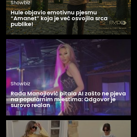
Showbiz
Hule objavio emotivnu pjesmu
“Amanet” koja je već osvojila srca
publike!
Showbiz
Rada Manojlović pitala AI zašto ne pjeva
na popularnim mjestima: Odgovor je
surovo realan