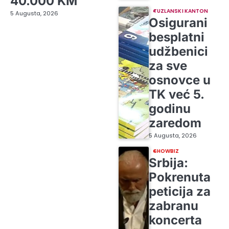
40.000 KM
TUZLANSKI KANTON
5 Augusta, 2026
Osigurani
besplatni
udžbenici
za sve
osnovce u
TK već 5.
godinu
zaredom
5 Augusta, 2026
SHOWBIZ
Srbija:
Pokrenuta
peticija za
zabranu
koncerta