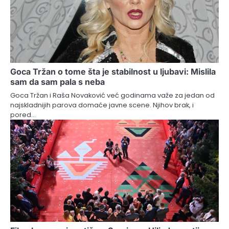
Goca Tržan o tome šta je stabilnost u ljubavi: Mislila
sam da sam pala s neba
Goca Tržan i Raša Novaković već godinama važe za jedan od
najskladnijih parova domaće javne scene. Njihov brak, i
pored…