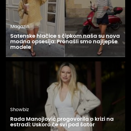
Magazin
Satenske hlačice s čipkom naša su nova
modna opsesija: Pronašli smo najljepše
modele
Showbiz
Rada Manojlović progovorila o krizi na
estradi: Uskoro će svi pod šator