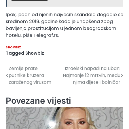
Ipak, jedan od njenih najvećih skandala dogodio se
sredinom 2019. godine kada je uhapšena zbog
bavljenja prostitucijom u jednom beogradskom
hotelu, piše Telegraf.rs.
SHOWBIZ
Tagged
Showbiz
Zemlje prate
Izraelski napadi na Liban:
Navigacija
putnike kruzera
Najmanje 12 mrtvih, među
članaka
zaraženog virusom
njima dijete i bolničar
Povezane vijesti