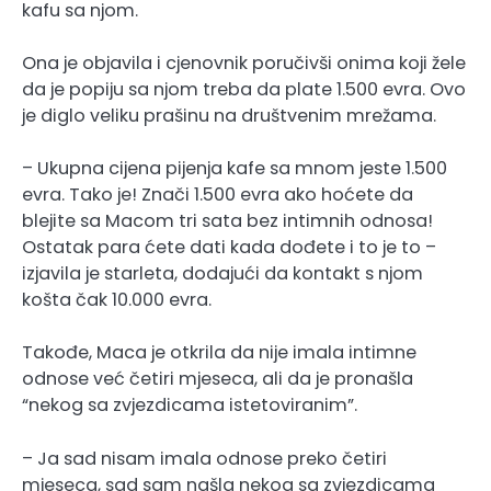
kafu sa njom.
Ona je objavila i cjenovnik poručivši onima koji žele
da je popiju sa njom treba da plate 1.500 evra. Ovo
je diglo veliku prašinu na društvenim mrežama.
– Ukupna cijena pijenja kafe sa mnom jeste 1.500
evra. Tako je! Znači 1.500 evra ako hoćete da
blejite sa Macom tri sata bez intimnih odnosa!
Ostatak para ćete dati kada dođete i to je to –
izjavila je starleta, dodajući da kontakt s njom
košta čak 10.000 evra.
Takođe, Maca je otkrila da nije imala intimne
odnose već četiri mjeseca, ali da je pronašla
“nekog sa zvjezdicama istetoviranim”.
– Ja sad nisam imala odnose preko četiri
mjeseca, sad sam našla nekog sa zvjezdicama