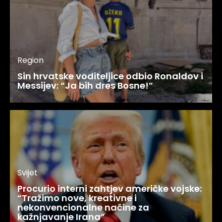
Region
Sin hrvatske voditeljice odbio Ronaldov i
Messijev: “Ja bih dres Bosne!”
Svijet
Procurio interni zahtjev američke vojske:
“Tražimo nove, kreativne i
nekonvencionalne načine za
kažnjavanje Irana”