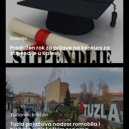
Kalesija
Produžen rok za prijave na konkurs za
stipendije u Kalesiji
Tuzlanski kanton
Tuzla pojačava nadzor romobila i