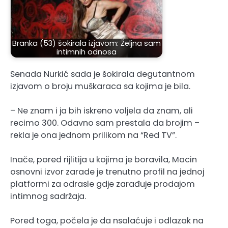
Branka (53) šokirala izjavom: Željna sam
intimnih odnosa
Senada Nurkić sada je šokirala degutantnom
izjavom o broju muškaraca sa kojima je bila.
– Ne znam i ja bih iskreno voljela da znam, ali
recimo 300. Odavno sam prestala da brojim –
rekla je ona jednom prilikom na “Red TV”.
Inače, pored rijlitija u kojima je boravila, Macin
osnovni izvor zarade je trenutno profil na jednoj
platformi za odrasle gdje zarađuje prodajom
intimnog sadržaja.
Pored toga, počela je da nsalaćuje i odlazak na