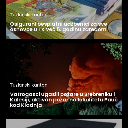
Tuzlanski kanton
Osigurani besplatni udžbenici za sve
osnovce u TK već 5. godinu zaredom
Tuzlanski kanton
Vatrogasci ugasili požare u Srebreniku i
Kalesiji, aktivan požar na lokalitetu Pauč
kod Kladnja