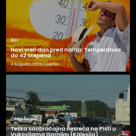
BiH
Novi vreli dan pred nama: Temperature
do 42 stepena
4 Augusta, 2026
/
admin
Crna hronika
Teška saobraćajna nesreća na Pisti u
Vukovijama Gornjim (Kalesija)